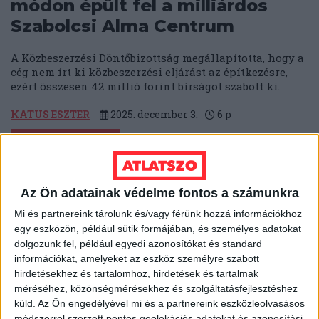
módon épült fel a milliárdos
Szabolcsi Alma Centrum
A Közbeszerzési Döntőbizottság megállapította, hogy a
cég nem írt ki közbeszerzési eljárást az építkezésre,
ezért összesen 42 millió forint bírságot szabott ki.
KATUS ESZTER
2025. december 3.
6
p
NEM MEGY ELŐRE
Nincs pénz a Lázár János
vadászháza felé vezető út
Az Ön adatainak védelme fontos a számunkra
másik felének felújítására
Mi és partnereink tárolunk és/vagy férünk hozzá információkhoz
egy eszközön, például sütik formájában, és személyes adatokat
A félbemaradt felújítás után egy évvel újra megnéztük
dolgozunk fel, például egyedi azonosítókat és standard
az utat, és közben a hídépítéssel kapcsolatban új
információkat, amelyeket az eszköz személyre szabott
dolgokat is hallottunk. Videóriport.
hirdetésekhez és tartalomhoz, hirdetések és tartalmak
méréséhez, közönségmérésekhez és szolgáltatásfejlesztéshez
SEGESVÁRI CSABA
JÓZSA ZSOLT
2025. december 3.
küld.
Az Ön engedélyével mi és a partnereink eszközleolvasásos
módszerrel szerzett pontos geolokációs adatokat és azonosítási