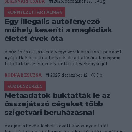
SEGESVÁRI CSABA
2025. december 17.
3
p
KÖRNYEZETI ÁRTALMAK
Egy illegális autófényező
műhely keseríti a maglódiak
életét évek óta
A bűz és és a kiáramló vegyszerek miatt sok panaszt
nyújtottak be már a helyiek, de a hatóságok mégsem
tiltották be az engedély nélküli tevékenységet.
BODNÁR ZSUZSA
2025. december 12.
5
p
KÖZBESZERZÉS
Metaadatok buktatták le az
összejátszó cégeket több
szigetvári beruházásnál
Az ajánlattevők többek között közös nyomtatót
használtak, de a dokumentumokat készítő személy is