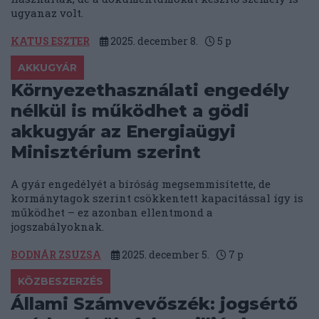
ugyanaz volt.
KATUS ESZTER
2025. december 8.
5
p
AKKUGYÁR
Környezethasználati engedély
nélkül is működhet a gödi
akkugyár az Energiaügyi
Minisztérium szerint
A gyár engedélyét a bíróság megsemmisítette, de
kormánytagok szerint csökkentett kapacitással így is
működhet – ez azonban ellentmond a
jogszabályoknak.
BODNÁR ZSUZSA
2025. december 5.
7
p
KÖZBESZERZÉS
Állami Számvevőszék: jogsértő