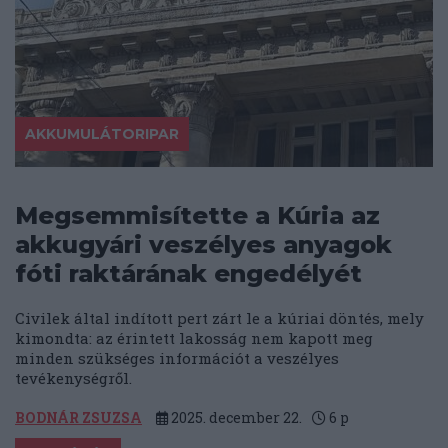
AKKUMULÁTORIPAR
Megsemmisítette a Kúria az
akkugyári veszélyes anyagok
fóti raktárának engedélyét
Civilek által indított pert zárt le a kúriai döntés, mely
kimondta: az érintett lakosság nem kapott meg
minden szükséges információt a veszélyes
tevékenységről.
BODNÁR ZSUZSA
2025. december 22.
6
p