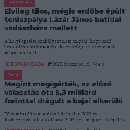
FAKIVÁGÁS
Elvileg tilos, mégis erdőbe épült
teniszpálya Lázár János batidai
vadászháza mellett
A helyi építési szabályzat nem engedi, hogy erdő
besorolású területen építkezzenek, a miniszternek
mégis sikerült.
SEGESVÁRI CSABA
2025. december 19.
4
p
BAJA
Megint megígérték, az előző
választás óta 5,3 milliárd
forinttal drágult a bajai elkerülő
Több mint 60 százalékkal drágult a 2022-es
közbeszerzés óta az először 2007-ben megígért útépítés.