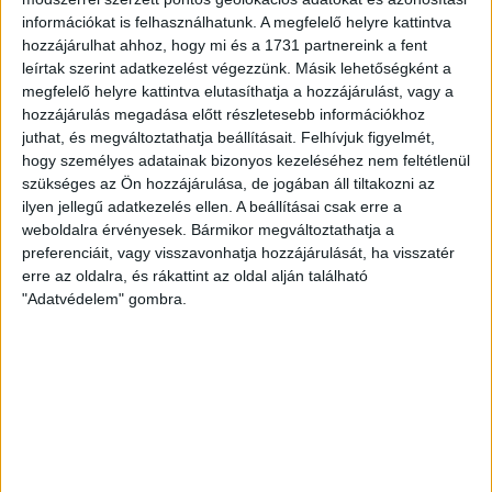
2
p
információkat is felhasználhatunk. A megfelelő helyre kattintva
BUDAJENŐ
hozzájárulhat ahhoz, hogy mi és a 1731 partnereink a fent
Soltész Miklós szomszédja
leírtak szerint adatkezelést végezzünk. Másik lehetőségként a
megfelelő helyre kattintva elutasíthatja a hozzájárulást, vagy a
másodfokon is elvesztette a
hozzájárulás megadása előtt részletesebb információkhoz
telekvita miatt indított perét
juthat, és megváltoztathatja beállításait.
Felhívjuk figyelmét,
hogy személyes adatainak bizonyos kezeléséhez nem feltétlenül
A férfinek több perköltséget kell fizetnie Soltésznak,
szükséges az Ön hozzájárulása, de jogában áll tiltakozni az
mint amennyiért az államtitkár korábban megvette a
ilyen jellegű adatkezelés ellen. A beállításai csak erre a
háza melletti útszakaszt az önkormányzattól.
weboldalra érvényesek. Bármikor megváltoztathatja a
preferenciáit, vagy visszavonhatja hozzájárulását, ha visszatér
ERDÉLYI KATALIN
2025. december 3.
4
p
erre az oldalra, és rákattint az oldal alján található
"Adatvédelem" gombra.
CIVIL KURÁZSI
750 ezer forintot kért a hatóság
a maglódi civilektől egy
hulladékfeldolgozó
engedélyének felülvizsgálatáért
A kormányhivatal szerint a koreai ESDWORK Kft.