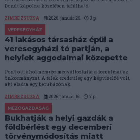
Donát kápolna közelében található.
ZIMRE ZSUZSA
2026. január 20.
3
p
VERESEGYHÁZ
41 lakásos társasház épül a
veresegyházi tó partján, a
helyiek aggodalmai közepette
Pont ott, ahol nemrég megváltoztatta a forgalmat az
önkormányzat. A telek eredetileg egy képviselőé volt,
aki eladta egy beruházónak.
ZIMRE ZSUZSA
2026. január 16.
7
p
MEZŐGAZDASÁG
Bukhatják a helyi gazdák a
földbérlést egy decemberi
törvénymódosítás miatt