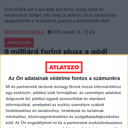
Eltörölték azt a korábbi korlátot, hogy csak az
vásárolhat földet, aki meg is műveli. Ez a módosítás
megnyitotta a termőföld-piacot a befektetők előtt.
SEGESVÁRI CSABA
2026. január 15.
4
p
AKKUGYÁR
8 milliárd forint plusz a gödi
akkugyárhoz kapcsolódó
villamosenergia-fejlesztésekre
Az Ön adatainak védelme fontos a számunkra
Így már 57,5 milliárd forintra, az eredeti összeg két és
félszeresére nőtt a gyár és a térség villamosenergia
Mi és partnereink tárolunk és/vagy férünk hozzá információkhoz
ellátásának költsége, amelyet a kormány közpénzből
egy eszközön, például sütik formájában, és személyes adatokat
finanszíroz.
dolgozunk fel, például egyedi azonosítókat és standard
információkat, amelyeket az eszköz személyre szabott
BODNÁR ZSUZSA
2026. január 7.
6
p
hirdetésekhez és tartalomhoz, hirdetések és tartalmak
méréséhez, közönségmérésekhez és szolgáltatásfejlesztéshez
JOGI ESETEK
küld.
Az Ön engedélyével mi és a partnereink eszközleolvasásos