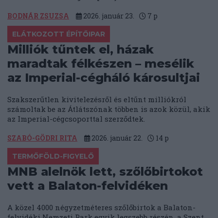
BODNÁR ZSUZSA
2026. január 23.
7
p
ELÁTKOZOTT ÉPÍTŐIPAR
Milliók tűntek el, házak
maradtak félkészen – mesélik
az Imperial-cégháló károsultjai
Szakszerűtlen kivitelezésről és eltűnt milliókról
számoltak be az Átlátszónak többen is azok közül, akik
az Imperial-cégcsoporttal szerződtek.
SZABÓ-GÖDRI RITA
2026. január 22.
14
p
TERMŐFÖLD-FIGYELŐ
MNB alelnök lett, szőlőbirtokot
vett a Balaton-felvidéken
A közel 4000 négyzetméteres szőlőbirtok a Balaton-
felvidéki Nemzeti Park egyik legszebb részén, a Szent