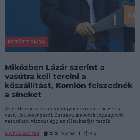
KÖTÖTT PÁLYA
Miközben Lázár szerint a
vasútra kell terelni a
kőszállítást, Komlón felszednék
a síneket
Az építési miniszter gyöngyösi fórumán beszélt a
vasút fontosságáról, Baranya második legnagyobb
városában viszont épp az ellenkezőjét teszik.
KATUS ESZTER
2026. február 4.
4
p