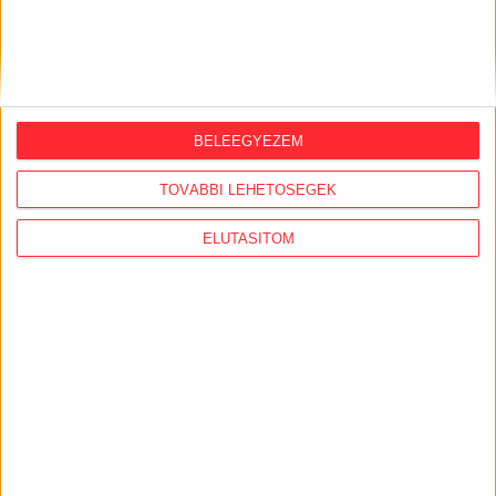
2026. augusztus 5.
Évekig tároltak a szabadban 600 tonna
akkumulátort egy salgótarjáni
hulladéktelepen
BELEEGYEZEM
2026. augusztus 4.
TOVÁBBI LEHETŐSÉGEK
Strómanok és keresztapák a végeken –
Elcsalt vidékfejlesztési pénzek
ELUTASÍTOM
nyomában
2026. július 30.
Lakópark, kórház, óvoda közelében
működik Kistarcsán az egyre bővülő
hulladéktelep
2026. július 29.
Közpénzből fejlesztik a védett
Törökmezőt, ahová a turistaház