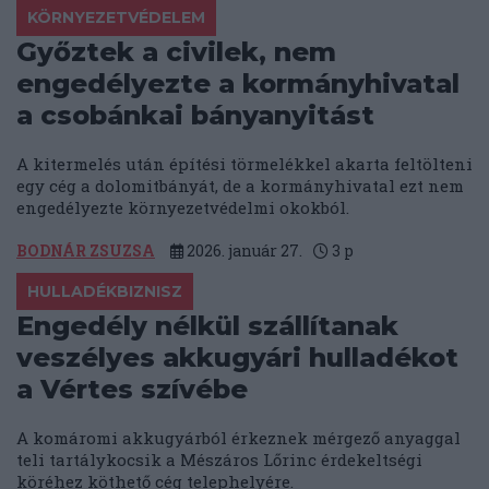
KÖRNYEZETVÉDELEM
Győztek a civilek, nem
engedélyezte a kormányhivatal
a csobánkai bányanyitást
A kitermelés után építési törmelékkel akarta feltölteni
egy cég a dolomitbányát, de a kormányhivatal ezt nem
engedélyezte környezetvédelmi okokból.
BODNÁR ZSUZSA
2026. január 27.
3
p
HULLADÉKBIZNISZ
Engedély nélkül szállítanak
veszélyes akkugyári hulladékot
a Vértes szívébe
A komáromi akkugyárból érkeznek mérgező anyaggal
teli tartálykocsik a Mészáros Lőrinc érdekeltségi
köréhez köthető cég telephelyére.