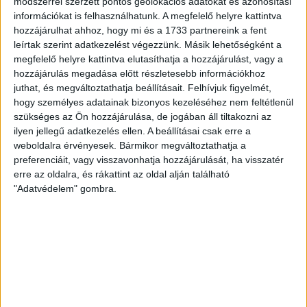
Tízmilliókat fizetett a BMW
módszerrel szerzett pontos geolokációs adatokat és azonosítási
információkat is felhasználhatunk. A megfelelő helyre kattintva
gyár kínai építője a
hozzájárulhat ahhoz, hogy mi és a 1733 partnereink a fent
hódmezővásárhelyi állványépítő
leírtak szerint adatkezelést végezzünk. Másik lehetőségként a
cégnek
megfelelő helyre kattintva elutasíthatja a hozzájárulást, vagy a
hozzájárulás megadása előtt részletesebb információkhoz
juthat, és megváltoztathatja beállításait.
Felhívjuk figyelmét,
A bíróság szerint a megrendelt állvány használható,
hogy személyes adatainak bizonyos kezeléséhez nem feltétlenül
azt ki kellett fizetni.
szükséges az Ön hozzájárulása, de jogában áll tiltakozni az
ilyen jellegű adatkezelés ellen. A beállításai csak erre a
SEGESVÁRI CSABA
2026. január 7.
3
p
weboldalra érvényesek. Bármikor megváltoztathatja a
PODCAST
preferenciáit, vagy visszavonhatja hozzájárulását, ha visszatér
erre az oldalra, és rákattint az oldal alján található
Mennyit árt az országnak Lázár
"Adatvédelem" gombra.
János közlekedéspolitikája?
A 2025-ös év slágertémáiról – a vasút összeomlásáról
és az értelmetlen közúti fejlesztésekről – kérdeztük
Vitézy Dávidot az Átlátszó podcastjában.
TÁLOS LŐRINC
SEGESVÁRI CSABA
BODOKY BENCE