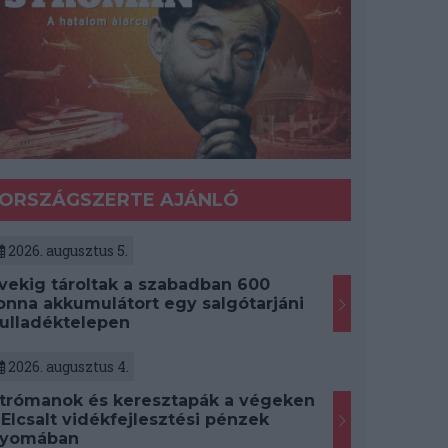
ORSZÁGSZERTE AJÁNLÓ
2026. augusztus 5.
vekig tároltak a szabadban 600
onna akkumulátort egy salgótarjáni
ulladéktelepen
2026. augusztus 4.
trómanok és keresztapák a végeken
 Elcsalt vidékfejlesztési pénzek
yomában