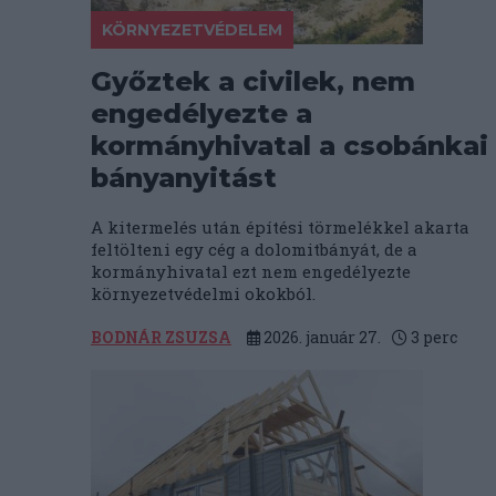
KÖRNYEZETVÉDELEM
Győztek a civilek, nem
engedélyezte a
kormányhivatal a csobánkai
bányanyitást
A kitermelés után építési törmelékkel akarta
feltölteni egy cég a dolomitbányát, de a
kormányhivatal ezt nem engedélyezte
környezetvédelmi okokból.
BODNÁR ZSUZSA
2026. január 27.
3
perc