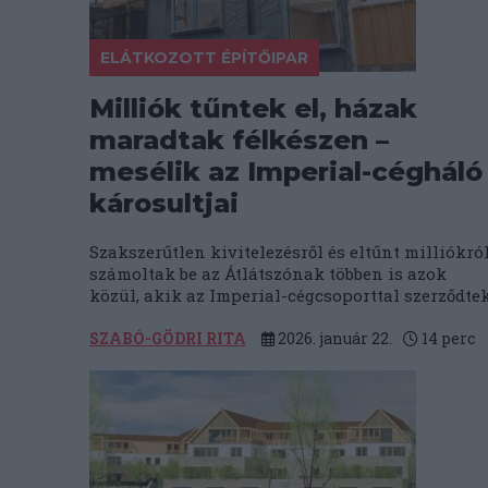
ELÁTKOZOTT ÉPÍTŐIPAR
Milliók tűntek el, házak
maradtak félkészen –
mesélik az Imperial-cégháló
károsultjai
Szakszerűtlen kivitelezésről és eltűnt milliókró
számoltak be az Átlátszónak többen is azok
közül, akik az Imperial-cégcsoporttal szerződtek
SZABÓ-GÖDRI RITA
2026. január 22.
14
perc