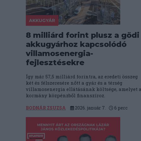
AKKUGYÁR
8 milliárd forint plusz a gödi
akkugyárhoz kapcsolódó
villamosenergia-
fejlesztésekre
Így már 57,5 milliárd forintra, az eredeti összeg
két és félszeresére nőtt a gyár és a térség
villamosenergia ellátásának költsége, amelyet 
kormány közpénzből finanszíroz.
BODNÁR ZSUZSA
2026. január 7.
6
perc