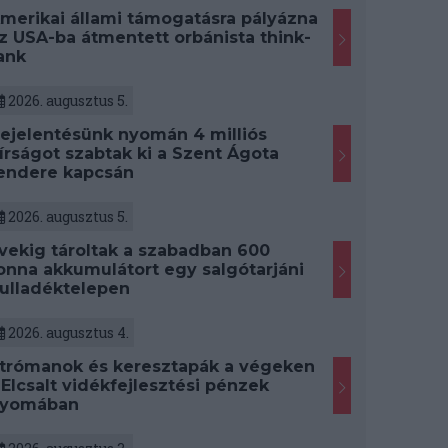
merikai állami támogatásra pályázna
z USA-ba átmentett orbánista think-
ank
2026. augusztus 5.
ejelentésünk nyomán 4 milliós
írságot szabtak ki a Szent Ágota
endere kapcsán
2026. augusztus 5.
vekig tároltak a szabadban 600
onna akkumulátort egy salgótarjáni
ulladéktelepen
2026. augusztus 4.
trómanok és keresztapák a végeken
 Elcsalt vidékfejlesztési pénzek
yomában