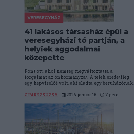
VERESEGYHÁZ
41 lakásos társasház épül a
veresegyházi tó partján, a
helyiek aggodalmai
közepette
Pont ott, ahol nemrég megváltoztatta a
forgalmat az önkormányzat. A telek eredetileg
egy képviselőé volt, aki eladta egy beruházónak.
ZIMRE ZSUZSA
2026. január 16.
7
perc