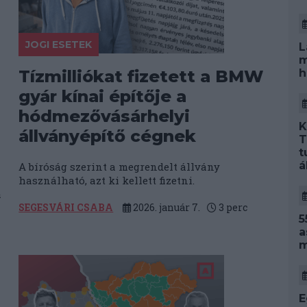
JOGI ESETEK
L
m
h
Tízmilliókat fizetett a BMW
gyár kínai építője a
hódmezővásárhelyi
K
állványépítő cégnek
T
t
á
A bíróság szerint a megrendelt állvány
használható, azt ki kellett fizetni.
a
SEGESVÁRI CSABA
2026. január 7.
3
perc
5
a
m
E