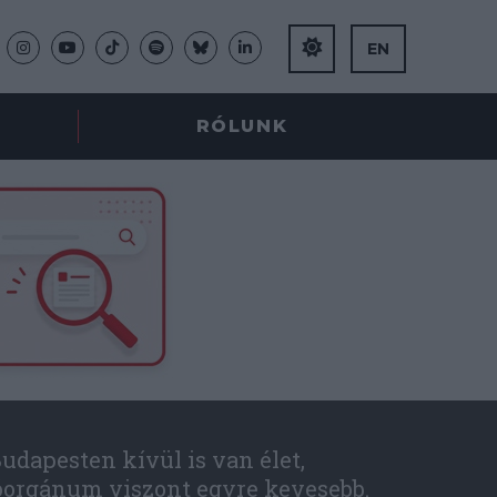
EN
RÓLUNK
udapesten kívül is van élet,
óorgánum viszont egyre kevesebb.