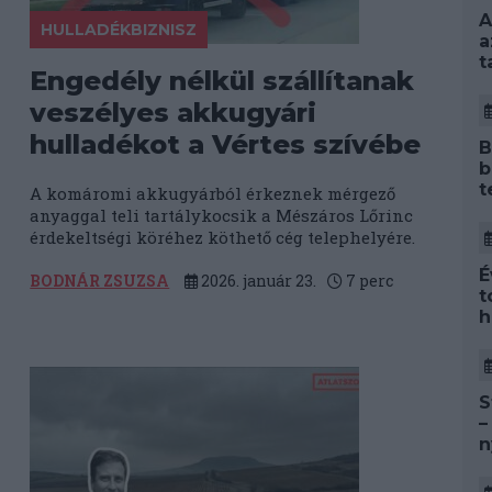
A
HULLADÉKBIZNISZ
a
t
Engedély nélkül szállítanak
veszélyes akkugyári
hulladékot a Vértes szívébe
B
b
t
A komáromi akkugyárból érkeznek mérgező
anyaggal teli tartálykocsik a Mészáros Lőrinc
érdekeltségi köréhez köthető cég telephelyére.
É
BODNÁR ZSUZSA
2026. január 23.
7
perc
t
h
S
–
n