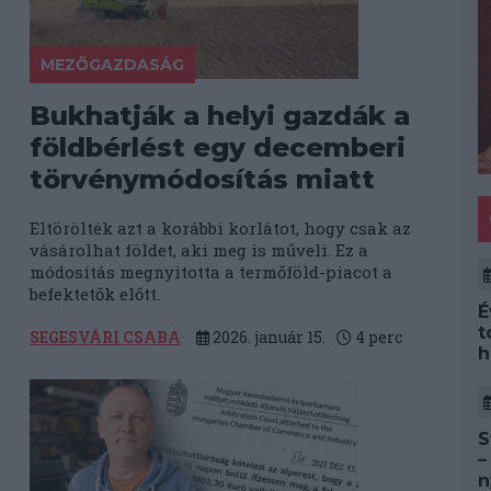
MEZŐGAZDASÁG
Bukhatják a helyi gazdák a
földbérlést egy decemberi
törvénymódosítás miatt
Eltörölték azt a korábbi korlátot, hogy csak az
vásárolhat földet, aki meg is műveli. Ez a
módosítás megnyitotta a termőföld-piacot a
befektetők előtt.
É
t
SEGESVÁRI CSABA
2026. január 15.
4
perc
h
S
–
n