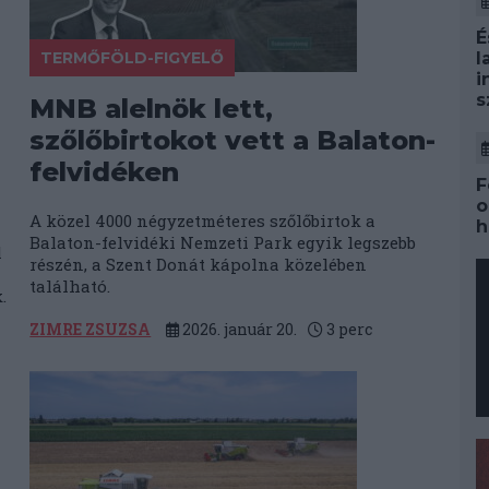
É
TERMŐFÖLD-FIGYELŐ
l
i
s
MNB alelnök lett,
szőlőbirtokot vett a Balaton-
felvidéken
F
o
A közel 4000 négyzetméteres szőlőbirtok a
h
Balaton-felvidéki Nemzeti Park egyik legszebb
l
részén, a Szent Donát kápolna közelében
található.
.
ZIMRE ZSUZSA
2026. január 20.
3
perc