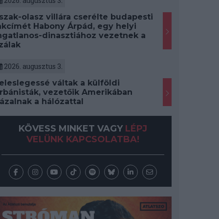
2026. augusztus 3.
szak-olasz villára cserélte budapesti
akcímét Habony Árpád, egy helyi
ngatlanos-dinasztiához vezetnek a
zálak
2026. augusztus 3.
eleslegessé váltak a külföldi
rbánisták, vezetőik Amerikában
ázalnak a hálózattal
KÖVESS MINKET VAGY
LÉPJ
VELÜNK KAPCSOLATBA!