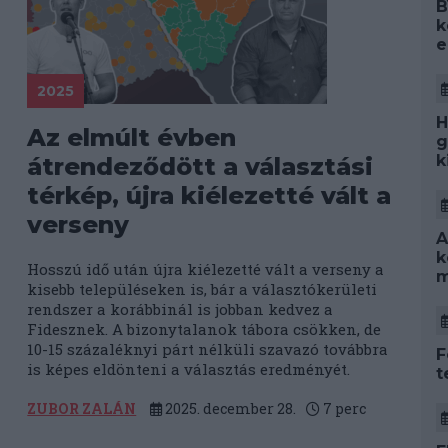
B
k
e
2025
H
Az elmúlt évben
g
k
átrendeződött a választási
térkép, újra kiélezetté vált a
verseny
A
k
Hosszú idő után újra kiélezetté vált a verseny a
m
kisebb településeken is, bár a választókerületi
rendszer a korábbinál is jobban kedvez a
Fidesznek. A bizonytalanok tábora csökken, de
10-15 százaléknyi párt nélküli szavazó továbbra
F
is képes eldönteni a választás eredményét.
t
ZUBOR ZALÁN
2025. december 28.
7
perc