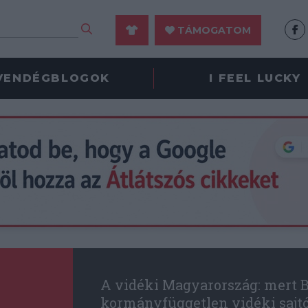
TÁMOGATOM
VENDÉGBLOGOK
I FEEL LUCKY
A vidéki Magyarország: mert B
kormányfüggetlen vidéki sajt