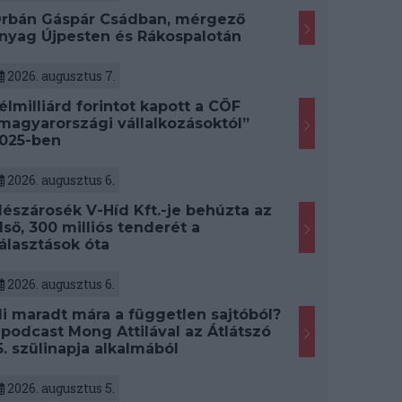
rbán Gáspár Csádban, mérgező
nyag Újpesten és Rákospalotán
2026. augusztus 7.
élmilliárd forintot kapott a CÖF
magyarországi vállalkozásoktól”
025-ben
2026. augusztus 6.
észárosék V-Híd Kft.-je behúzta az
lső, 300 milliós tenderét a
álasztások óta
2026. augusztus 6.
i maradt mára a független sajtóból?
 podcast Mong Attilával az Átlátszó
5. szülinapja alkalmából
2026. augusztus 5.