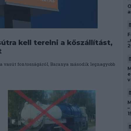
O
a
F
„
tra kell terelni a kőszállítást,
2
t
 a vasút fontosságáról, Baranya második legnagyobb
M
e
v
M
–
1