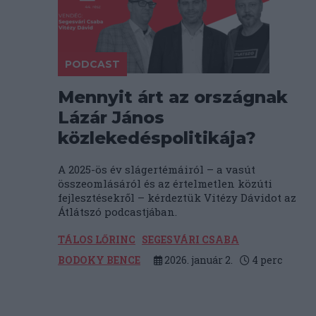
PODCAST
Mennyit árt az országnak
Lázár János
közlekedéspolitikája?
A 2025-ös év slágertémáiról – a vasút
összeomlásáról és az értelmetlen közúti
fejlesztésekről – kérdeztük Vitézy Dávidot az
Átlátszó podcastjában.
TÁLOS LŐRINC
SEGESVÁRI CSABA
BODOKY BENCE
2026. január 2.
4
perc