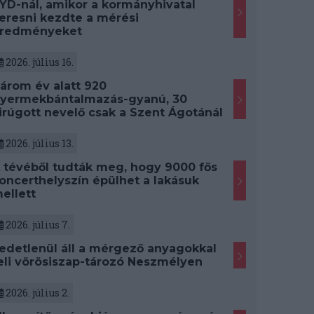
YD-nál, amikor a kormányhivatal
eresni kezdte a mérési
redményeket
2026. július 16.
árom év alatt 920
yermekbántalmazás-gyanú, 30
irúgott nevelő csak a Szent Ágotánál
2026. július 13.
 tévéből tudták meg, hogy 9000 fős
oncerthelyszín épülhet a lakásuk
ellett
2026. július 7.
edetlenül áll a mérgező anyagokkal
eli vörösiszap-tározó Neszmélyen
2026. július 2.