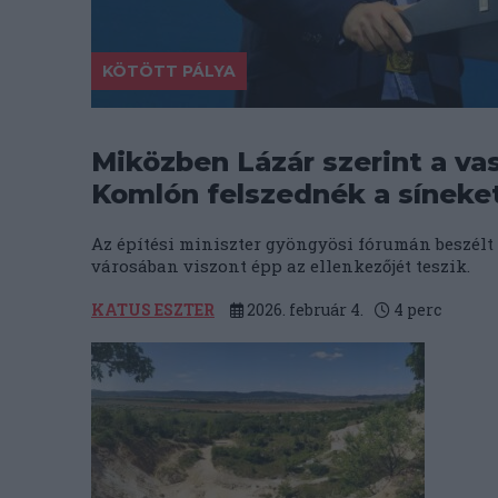
KÖTÖTT PÁLYA
Miközben Lázár szerint a vasú
Komlón felszednék a síneke
Az építési miniszter gyöngyösi fórumán beszélt
városában viszont épp az ellenkezőjét teszik.
KATUS ESZTER
2026. február 4.
4
perc