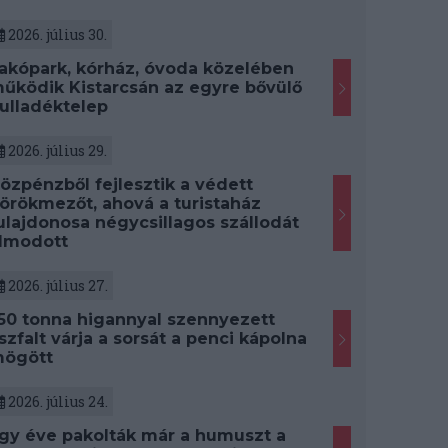
2026. július 30.
akópark, kórház, óvoda közelében
űködik Kistarcsán az egyre bővülő
ulladéktelep
2026. július 29.
özpénzből fejlesztik a védett
örökmezőt, ahová a turistaház
ulajdonosa négycsillagos szállodát
lmodott
2026. július 27.
50 tonna higannyal szennyezett
szfalt várja a sorsát a penci kápolna
ögött
2026. július 24.
gy éve pakolták már a humuszt a