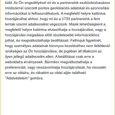
vonalnak
küld.
Az Ön engedélyével mi és a partnereink eszközleolvasásos
módszerrel szerzett pontos geolokációs adatokat és azonosítási
Továbbra is csak álom a 160-as tempó a 80a
információkat is felhasználhatunk. A megfelelő helyre kattintva
vasútvonalon.
hozzájárulhat ahhoz, hogy mi és a 1733 partnereink a fent
leírtak szerint adatkezelést végezzünk. Másik lehetőségként a
SEGESVÁRI CSABA
2026. március 12.
4
p
megfelelő helyre kattintva elutasíthatja a hozzájárulást, vagy a
hozzájárulás megadása előtt részletesebb információkhoz
VÁLASZTÁS 2026
juthat, és megváltoztathatja beállításait.
Felhívjuk figyelmét,
Négy éve is kampányígéret volt,
hogy személyes adatainak bizonyos kezeléséhez nem feltétlenül
szükséges az Ön hozzájárulása, de jogában áll tiltakozni az
most megint mindjárt elkészül
ilyen jellegű adatkezelés ellen. A beállításai csak erre a
a mosonmagyaróvári tanuszoda
weboldalra érvényesek. Bármikor megváltoztathatja a
preferenciáit, vagy visszavonhatja hozzájárulását, ha visszatér
Nagy István agrárminiszter már a 2022-es
erre az oldalra, és rákattint az oldal alján található
kampányban is reklámozta a fejlesztést, csak aztán a
"Adatvédelem" gombra.
kivitelező félbehagyta az épületet, és lelépett.
ERDÉLYI KATALIN
2026. március 11.
5
p
AKKUMULÁTORIPAR
Több robbanás és épületkár is