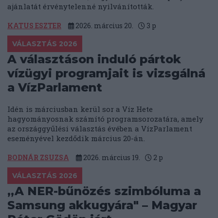
ajánlatát érvénytelenné nyilvánították.
KATUS ESZTER
2026. március 20.
3
p
VÁLASZTÁS 2026
A választáson induló pártok
vízügyi programjait is vizsgálná
a VízParlament
Idén is márciusban kerül sor a Víz Hete
hagyományosnak számító programsorozatára, amely
az országgyűlési választás évében a VízParlament
eseményével kezdődik március 20-án.
BODNÁR ZSUZSA
2026. március 19.
2
p
VÁLASZTÁS 2026
„A NER-bűnözés szimbóluma a
Samsung akkugyára" – Magyar