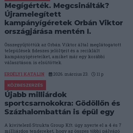
Megígérték. Megcsinálták?
Újramelegített
kampányígéretek Orbán Viktor
országjárása mentén I.
Összegyűjtöttük az Orbán Viktor által meglátogatott
települések fideszes jelöltjeit és a reciklált
kampányígéreteiket, amiket már egy korábbi
választáson is elsütöttek.
ERDÉLYI KATALIN
2026. március 23.
11
p
KÖZBESZERZÉS
Újabb milliárdok
sportcsarnokokra: Gödöllőn és
Százhalombattán is épül egy
A kivitelező Strukta Group Kft. úgy nyerte el a 4 és 7
milliárdos tendereket, hogy az összes többi pályázó