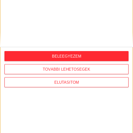
ORSZÁGSZERTE AJÁNLÓ
BELEEGYEZEM
2026. augusztus 5.
Évekig tároltak a szabadban 600 tonna
TOVÁBBI LEHETŐSÉGEK
akkumulátort egy salgótarjáni
hulladéktelepen
ELUTASÍTOM
2026. augusztus 4.
Strómanok és keresztapák a végeken –
Elcsalt vidékfejlesztési pénzek
nyomában
2026. július 30.