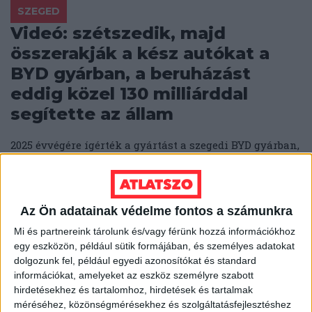
SZEGED
Videó: szétszedik, majd
összerakják a kész autókat a
BYD gyárban, a beruházást
eddig közel 130 milliárddal
segítette az állam
2025 évvégére ígérték a gyártást a szegedi BYD gyárban,
de jó, ha 2026 második negyedévében elindul itt bármi.
SEGESVÁRI CSABA
JÓZSA ZSOLT
2026. március 17.
Az Ön adatainak védelme fontos a számunkra
3
p
Mi és partnereink tárolunk és/vagy férünk hozzá információkhoz
NEM MEGY ELŐRE
egy eszközön, például sütik formájában, és személyes adatokat
Négy éve adták át, ma sincs
dolgozunk fel, például egyedi azonosítókat és standard
ETCS-engedélye a 160
információkat, amelyeket az eszköz személyre szabott
hirdetésekhez és tartalomhoz, hirdetések és tartalmak
milliárdból felújított hatvani
méréséhez, közönségmérésekhez és szolgáltatásfejlesztéshez