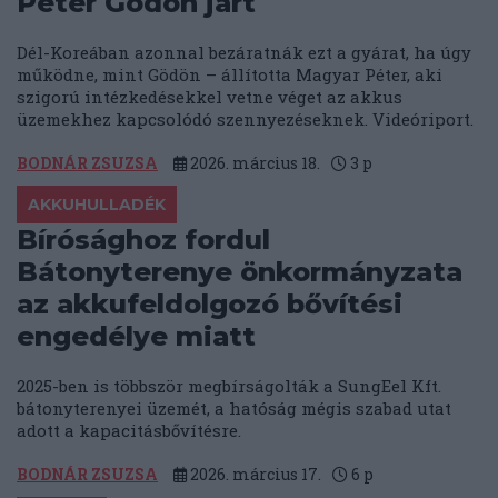
Péter Gödön járt
Dél-Koreában azonnal bezáratnák ezt a gyárat, ha úgy
működne, mint Gödön – állította Magyar Péter, aki
szigorú intézkedésekkel vetne véget az akkus
üzemekhez kapcsolódó szennyezéseknek. Videóriport.
BODNÁR ZSUZSA
2026. március 18.
3
p
AKKUHULLADÉK
Bírósághoz fordul
Bátonyterenye önkormányzata
az akkufeldolgozó bővítési
engedélye miatt
2025-ben is többször megbírságolták a SungEel Kft.
bátonyterenyei üzemét, a hatóság mégis szabad utat
adott a kapacitásbővítésre.
BODNÁR ZSUZSA
2026. március 17.
6
p