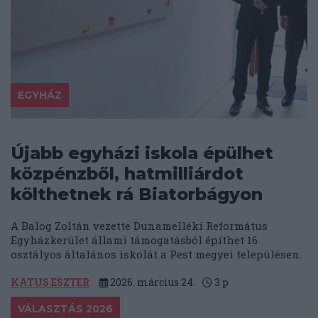
EGYHÁZ
Újabb egyházi iskola épülhet
közpénzből, hatmilliárdot
költhetnek rá Biatorbágyon
A Balog Zoltán vezette Dunamelléki Református
Egyházkerület állami támogatásból építhet 16
osztályos általános iskolát a Pest megyei településen.
KATUS ESZTER
2026. március 24.
3
p
VÁLASZTÁS 2026