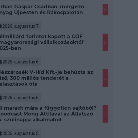
rbán Gáspár Csádban, mérgező
nyag Újpesten és Rákospalotán
2026. augusztus 7.
élmilliárd forintot kapott a CÖF
magyarországi vállalkozásoktól”
025-ben
2026. augusztus 6.
észárosék V-Híd Kft.-je behúzta az
lső, 300 milliós tenderét a
álasztások óta
2026. augusztus 6.
i maradt mára a független sajtóból?
 podcast Mong Attilával az Átlátszó
5. szülinapja alkalmából
2026. augusztus 5.