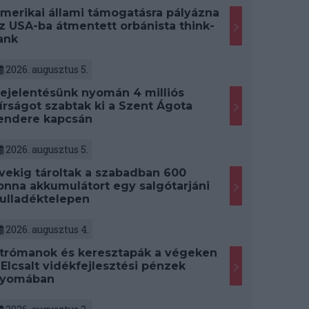
merikai állami támogatásra pályázna
z USA-ba átmentett orbánista think-
ank
2026. augusztus 5.
ejelentésünk nyomán 4 milliós
írságot szabtak ki a Szent Ágota
endere kapcsán
2026. augusztus 5.
vekig tároltak a szabadban 600
onna akkumulátort egy salgótarjáni
ulladéktelepen
2026. augusztus 4.
trómanok és keresztapák a végeken
 Elcsalt vidékfejlesztési pénzek
yomában