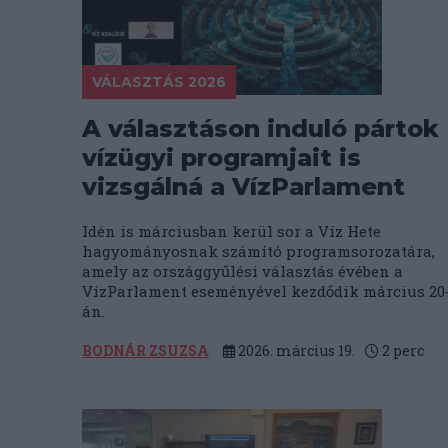
VÁLASZTÁS 2026
A választáson induló pártok
vízügyi programjait is
vizsgálná a VízParlament
Idén is márciusban kerül sor a Víz Hete
hagyományosnak számító programsorozatára,
amely az országgyűlési választás évében a
VízParlament eseményével kezdődik március 20
án.
BODNÁR ZSUZSA
2026. március 19.
2
perc