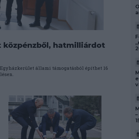
O
a
F
„
 közpénzből, hatmilliárdot
2
Egyházkerület állami támogatásból építhet 16
M
lésen.
e
v
M
–
1