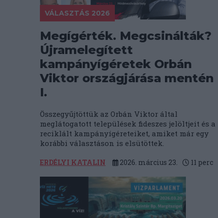
VÁLASZTÁS 2026
Megígérték. Megcsinálták?
Újramelegített
kampányígéretek Orbán
Viktor országjárása mentén
I.
Összegyűjtöttük az Orbán Viktor által
meglátogatott települések fideszes jelöltjeit és a
reciklált kampányígéreteiket, amiket már egy
korábbi választáson is elsütöttek.
ERDÉLYI KATALIN
2026. március 23.
11
perc