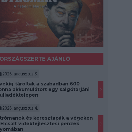
ORSZÁGSZERTE AJÁNLÓ
2026. augusztus 5.
vekig tároltak a szabadban 600
onna akkumulátort egy salgótarjáni
ulladéktelepen
2026. augusztus 4.
trómanok és keresztapák a végeken
 Elcsalt vidékfejlesztési pénzek
yomában