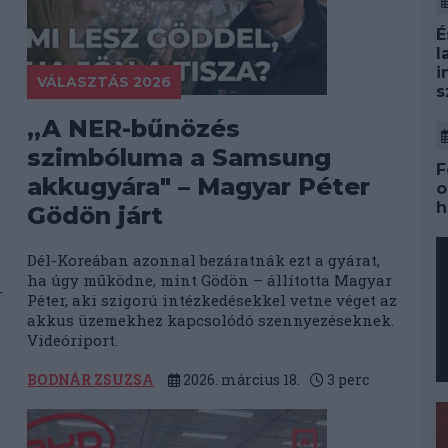
É
l
i
VÁLASZTÁS 2026
s
„A NER-bűnözés
szimbóluma a Samsung
F
akkugyára" – Magyar Péter
o
h
Gödön járt
Dél-Koreában azonnal bezáratnák ezt a gyárat,
ha úgy működne, mint Gödön – állította Magyar
-
Péter, aki szigorú intézkedésekkel vetne véget az
akkus üzemekhez kapcsolódó szennyezéseknek.
Videóriport.
BODNÁR ZSUZSA
2026. március 18.
3
perc