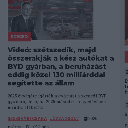
SZEGED
Videó: szétszedik, majd
összerakják a kész autókat a
BYD gyárban, a beruházást
eddig közel 130 milliárddal
É
segítette az állam
t
h
2025 évvégére ígérték a gyártást a szegedi BYD
gyárban, de jó, ha 2026 második negyedévében
elindul itt bármi.
S
SEGESVÁRI CSABA
JÓZSA ZSOLT
2026.
–
n
március 17.
3
perc