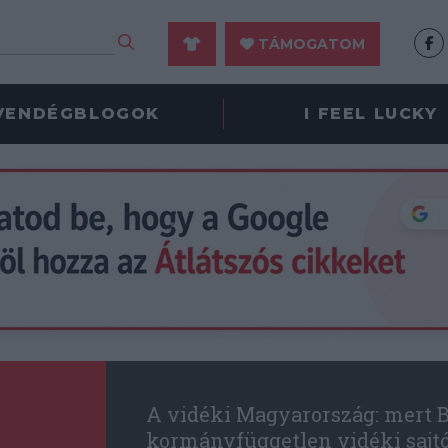
TÁMOGATOM
VENDÉGBLOGOK
I FEEL LUCKY
A vidéki Magyarország: mert B
kormányfüggetlen vidéki sajt