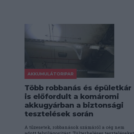
AKKUMULÁTORIPAR
Több robbanás és épületkár
is előfordult a komáromi
akkugyárban a biztonsági
tesztelések során
A tűzesetek, robbanások számáról a cég nem
adott felvilágosítást. Túlterheléses teszteléseket