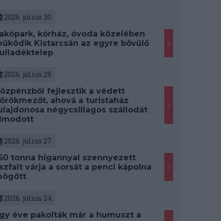
2026. július 30.
akópark, kórház, óvoda közelében
űködik Kistarcsán az egyre bővülő
ulladéktelep
2026. július 29.
özpénzből fejlesztik a védett
örökmezőt, ahová a turistaház
ulajdonosa négycsillagos szállodát
lmodott
2026. július 27.
50 tonna higannyal szennyezett
szfalt várja a sorsát a penci kápolna
ögött
2026. július 24.
gy éve pakolták már a humuszt a