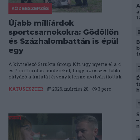
A
KÖZBESZERZÉS
a
t
Újabb milliárdok
sportcsarnokokra: Gödöllőn
és Százhalombattán is épül
B
b
egy
t
A kivitelező Strukta Group Kft. úgy nyerte el a 4
és 7 milliárdos tendereket, hogy az összes többi
pályázó ajánlatát érvénytelenné nyilvánították.
É
t
KATUS ESZTER
2026. március 20.
3
perc
h
S
–
n