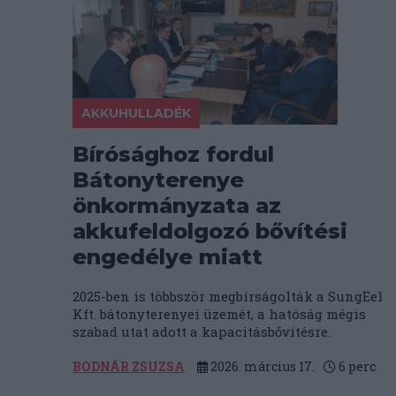
AKKUHULLADÉK
Bírósághoz fordul
Bátonyterenye
önkormányzata az
akkufeldolgozó bővítési
engedélye miatt
2025-ben is többször megbírságolták a SungEel
Kft. bátonyterenyei üzemét, a hatóság mégis
szabad utat adott a kapacitásbővítésre.
BODNÁR ZSUZSA
2026. március 17.
6
perc