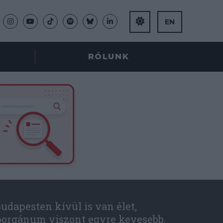
EN
RÓLUNK
udapesten kívül is van élet,
óorgánum viszont egyre kevesebb.