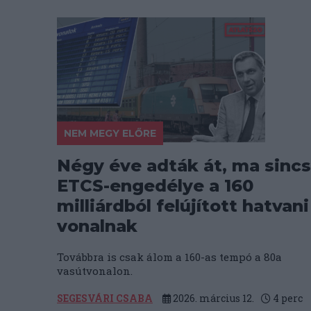
NEM MEGY ELŐRE
Négy éve adták át, ma sincs
ETCS-engedélye a 160
milliárdból felújított hatvani
vonalnak
Továbbra is csak álom a 160-as tempó a 80a
vasútvonalon.
SEGESVÁRI CSABA
2026. március 12.
4
perc