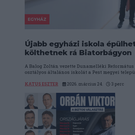
EGYHÁZ
Újabb egyházi iskola épülhet
költhetnek rá Biatorbágyon
A Balog Zoltán vezette Dunamelléki Református 
osztályos általános iskolát a Pest megyei telepü
KATUS ESZTER
2026. március 24.
3
perc