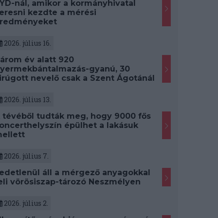
YD-nál, amikor a kormányhivatal
eresni kezdte a mérési
redményeket
2026. július 16.
árom év alatt 920
yermekbántalmazás-gyanú, 30
irúgott nevelő csak a Szent Ágotánál
2026. július 13.
 tévéből tudták meg, hogy 9000 fős
oncerthelyszín épülhet a lakásuk
ellett
2026. július 7.
edetlenül áll a mérgező anyagokkal
eli vörösiszap-tározó Neszmélyen
2026. július 2.