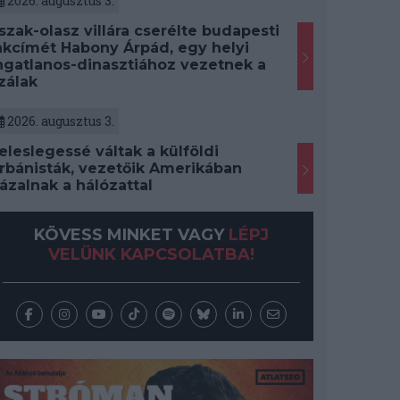
2026. augusztus 3.
szak-olasz villára cserélte budapesti
akcímét Habony Árpád, egy helyi
ngatlanos-dinasztiához vezetnek a
zálak
2026. augusztus 3.
eleslegessé váltak a külföldi
rbánisták, vezetőik Amerikában
ázalnak a hálózattal
KÖVESS MINKET VAGY
LÉPJ
VELÜNK KAPCSOLATBA!