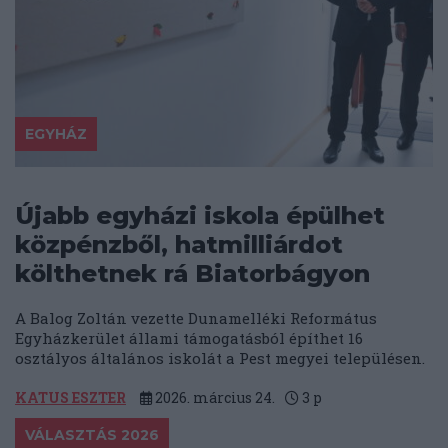
EGYHÁZ
Újabb egyházi iskola épülhet
közpénzből, hatmilliárdot
költhetnek rá Biatorbágyon
A Balog Zoltán vezette Dunamelléki Református
Egyházkerület állami támogatásból építhet 16
osztályos általános iskolát a Pest megyei településen.
KATUS ESZTER
2026. március 24.
3
p
VÁLASZTÁS 2026