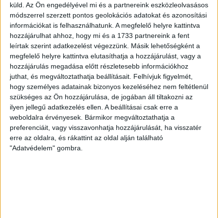
vonalnak
küld.
Az Ön engedélyével mi és a partnereink eszközleolvasásos
módszerrel szerzett pontos geolokációs adatokat és azonosítási
Továbbra is csak álom a 160-as tempó a 80a
információkat is felhasználhatunk. A megfelelő helyre kattintva
vasútvonalon.
hozzájárulhat ahhoz, hogy mi és a 1733 partnereink a fent
leírtak szerint adatkezelést végezzünk. Másik lehetőségként a
SEGESVÁRI CSABA
2026. március 12.
4
p
megfelelő helyre kattintva elutasíthatja a hozzájárulást, vagy a
hozzájárulás megadása előtt részletesebb információkhoz
VÁLASZTÁS 2026
juthat, és megváltoztathatja beállításait.
Felhívjuk figyelmét,
Négy éve is kampányígéret volt,
hogy személyes adatainak bizonyos kezeléséhez nem feltétlenül
szükséges az Ön hozzájárulása, de jogában áll tiltakozni az
most megint mindjárt elkészül
ilyen jellegű adatkezelés ellen. A beállításai csak erre a
a mosonmagyaróvári tanuszoda
weboldalra érvényesek. Bármikor megváltoztathatja a
preferenciáit, vagy visszavonhatja hozzájárulását, ha visszatér
Nagy István agrárminiszter már a 2022-es
erre az oldalra, és rákattint az oldal alján található
kampányban is reklámozta a fejlesztést, csak aztán a
"Adatvédelem" gombra.
kivitelező félbehagyta az épületet, és lelépett.
ERDÉLYI KATALIN
2026. március 11.
5
p
AKKUMULÁTORIPAR
Több robbanás és épületkár is