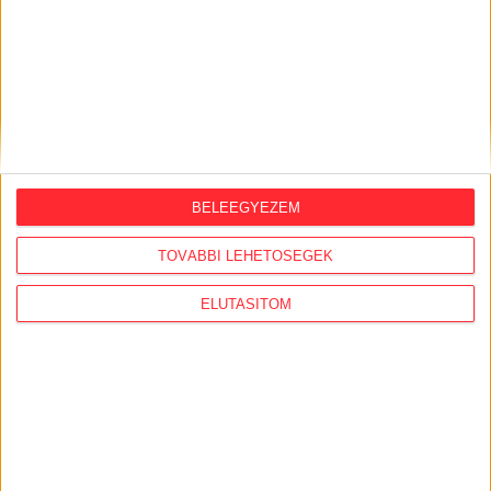
ORSZÁGSZERTE AJÁNLÓ
BELEEGYEZEM
2026. augusztus 5.
Évekig tároltak a szabadban 600 tonna
TOVÁBBI LEHETŐSÉGEK
akkumulátort egy salgótarjáni
hulladéktelepen
ELUTASÍTOM
2026. augusztus 4.
Strómanok és keresztapák a végeken –
Elcsalt vidékfejlesztési pénzek
nyomában
2026. július 30.