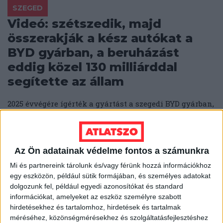
SZEGED
Videó: szétszedik, majd
összerakják a kész autókat a
BYD gyárban, a beruházást
eddig közel 130 milliárddal
segítette az állam
2025 évvégére ígérték a gyártást a szegedi BYD gyárban,
de jó, ha 2026 második negyedévében elindul itt bármi.
SEGESVÁRI CSABA
JÓZSA ZSOLT
2026. március 17.
Az Ön adatainak védelme fontos a számunkra
3
p
Mi és partnereink tárolunk és/vagy férünk hozzá információkhoz
NEM MEGY ELŐRE
egy eszközön, például sütik formájában, és személyes adatokat
Négy éve adták át, ma sincs
dolgozunk fel, például egyedi azonosítókat és standard
ETCS-engedélye a 160
információkat, amelyeket az eszköz személyre szabott
hirdetésekhez és tartalomhoz, hirdetések és tartalmak
milliárdból felújított hatvani
méréséhez, közönségmérésekhez és szolgáltatásfejlesztéshez