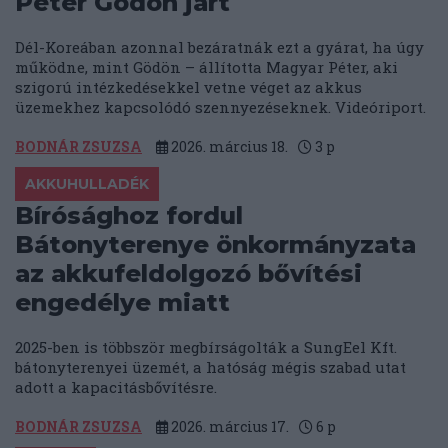
Péter Gödön járt
Dél-Koreában azonnal bezáratnák ezt a gyárat, ha úgy
működne, mint Gödön – állította Magyar Péter, aki
szigorú intézkedésekkel vetne véget az akkus
üzemekhez kapcsolódó szennyezéseknek. Videóriport.
BODNÁR ZSUZSA
2026. március 18.
3
p
AKKUHULLADÉK
Bírósághoz fordul
Bátonyterenye önkormányzata
az akkufeldolgozó bővítési
engedélye miatt
2025-ben is többször megbírságolták a SungEel Kft.
bátonyterenyei üzemét, a hatóság mégis szabad utat
adott a kapacitásbővítésre.
BODNÁR ZSUZSA
2026. március 17.
6
p