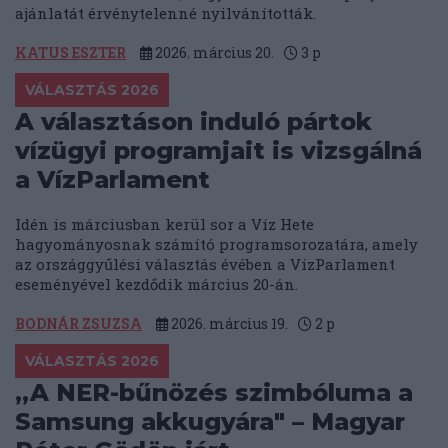
ajánlatát érvénytelenné nyilvánították.
KATUS ESZTER
2026. március 20.
3
p
VÁLASZTÁS 2026
A választáson induló pártok
vízügyi programjait is vizsgálná
a VízParlament
Idén is márciusban kerül sor a Víz Hete
hagyományosnak számító programsorozatára, amely
az országgyűlési választás évében a VízParlament
eseményével kezdődik március 20-án.
BODNÁR ZSUZSA
2026. március 19.
2
p
VÁLASZTÁS 2026
„A NER-bűnözés szimbóluma a
Samsung akkugyára" – Magyar