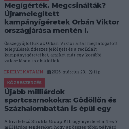
Megígérték. Megcsinálták?
Újramelegített
kampányígéretek Orbán Viktor
országjárása mentén I.
Összegyűjtöttük az Orbán Viktor által meglátogatott
települések fideszes jelöltjeit és a reciklált
kampányígéreteiket, amiket már egy korábbi
választáson is elsütöttek.
ERDÉLYI KATALIN
2026. március 23.
11
p
KÖZBESZERZÉS
Újabb milliárdok
sportcsarnokokra: Gödöllőn és
Százhalombattán is épül egy
A kivitelező Strukta Group Kft. úgy nyerte el a 4 és 7
milliárdos tendereket, hogy az összes többi pályázó