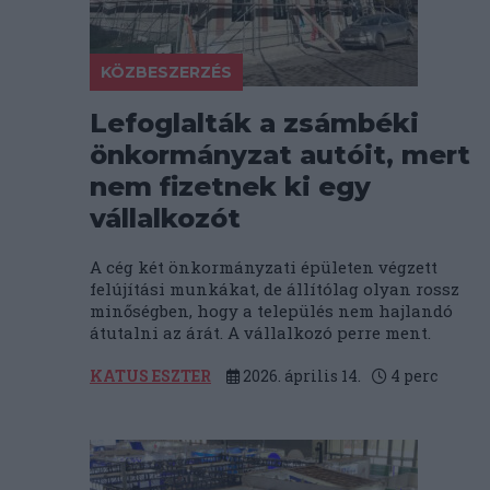
KÖZBESZERZÉS
Lefoglalták a zsámbéki
önkormányzat autóit, mert
nem fizetnek ki egy
vállalkozót
A cég két önkormányzati épületen végzett
felújítási munkákat, de állítólag olyan rossz
minőségben, hogy a település nem hajlandó
átutalni az árát. A vállalkozó perre ment.
KATUS ESZTER
2026. április 14.
4
perc