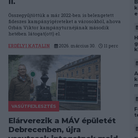
II.
B
k
e
Összegyűjtöttük a már 2022-ben is belengetett
fideszes kampányígéreteket a városokból, ahova
Orbán Viktor kampányturnéjának második
hetében látogat(ott) el.
H
g
ERDÉLYI KATALIN
2026. március 30.
11
perc
k
A
k
m
VASÚTFEJLESZTÉS
F
t
Elárverezik a MÁV épületét
Debrecenben, újra