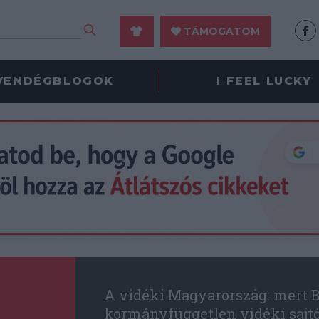
TÁMOGATOM
VENDÉGBLOGOK
I FEEL LUCKY
A vidéki Magyarország: mert B
kormányfüggetlen vidéki sajt