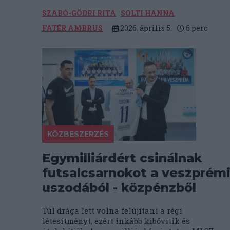
SZABÓ-GÖDRI RITA
SOLTI HANNA
FATÉR AMBRUS
2026. április 5.
6
perc
KÖZBESZERZÉS
Egymilliárdért csinálnak
futsalcsarnokot a veszprém
uszodából - közpénzből
Túl drága lett volna felújítani a régi
létesítményt, ezért inkább kibővítik és