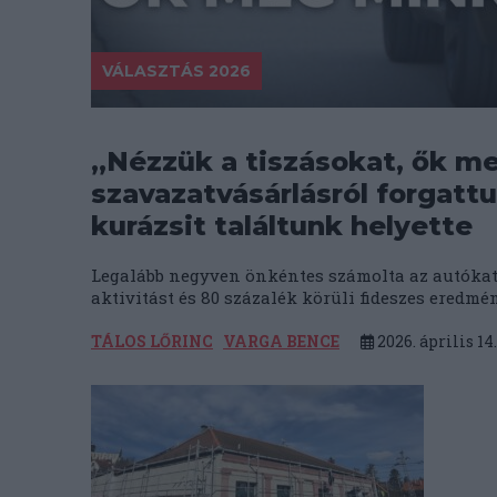
VÁLASZTÁS 2026
„Nézzük a tiszásokat, ők me
szavazatvásárlásról forgattu
kurázsit találtunk helyette
Legalább negyven önkéntes számolta az autókat 
aktivitást és 80 százalék körüli fideszes eredm
TÁLOS LŐRINC
VARGA BENCE
2026. április 14.