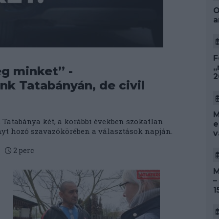
O
a
F
„
g minket” -
2
nk Tatabányán, de civil
M
Tatabánya két, a korábbi években szokatlan
e
ényt hozó szavazókörében a választások napján.
v
2
perc
M
–
1