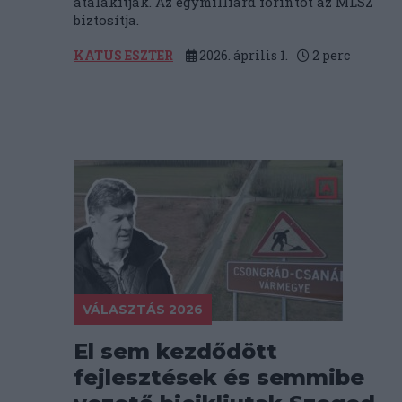
átalakítják. Az egymilliárd forintot az MLSZ
biztosítja.
KATUS ESZTER
2026. április 1.
2
perc
VÁLASZTÁS 2026
El sem kezdődött
fejlesztések és semmibe