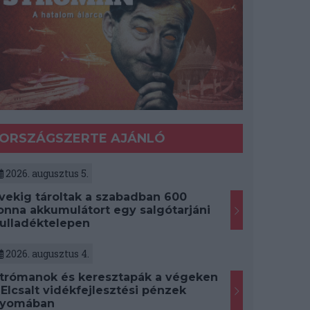
ORSZÁGSZERTE AJÁNLÓ
2026. augusztus 5.
vekig tároltak a szabadban 600
onna akkumulátort egy salgótarjáni
ulladéktelepen
2026. augusztus 4.
trómanok és keresztapák a végeken
 Elcsalt vidékfejlesztési pénzek
yomában