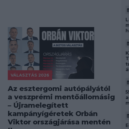
L
m
h
K
T
t
á
VÁLASZTÁS 2026
Az esztergomi autópályától
5
i
a veszprémi mentőállomásig
a
m
– Újramelegített
kampányígéretek Orbán
Viktor országjárása mentén
E