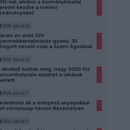
YD-nál, amikor a kormányhivatal
eresni kezdte a mérési
redményeket
2026. július 16.
árom év alatt 920
yermekbántalmazás-gyanú, 30
irúgott nevelő csak a Szent Ágotánál
2026. július 13.
 tévéből tudták meg, hogy 9000 fős
oncerthelyszín épülhet a lakásuk
ellett
2026. július 7.
edetlenül áll a mérgező anyagokkal
eli vörösiszap-tározó Neszmélyen
2026. július 2.