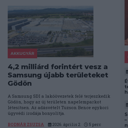
AKKUGYÁR
4,2 milliárd forintért vesz a
Samsung újabb területeket
É
Gödön
t
h
A Samsung SDI a lakóövezetek felé terjeszkedik
Gödön, hogy az új területen napelemparkot
létesítsen. Az adásvételt Tuzson Bence egykori
ügyvédi irodája bonyolítja.
S
–
BODNÁR ZSUZSA
2026. április 2.
5
perc
n