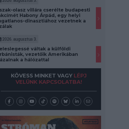
2026. augusztus 3.
szak-olasz villára cserélte budapesti
akcímét Habony Árpád, egy helyi
ngatlanos-dinasztiához vezetnek a
zálak
2026. augusztus 3.
eleslegessé váltak a külföldi
rbánisták, vezetőik Amerikában
ázalnak a hálózattal
KÖVESS MINKET VAGY
LÉPJ
VELÜNK KAPCSOLATBA!