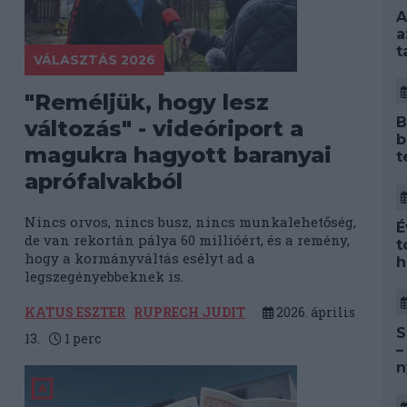
A
a
t
VÁLASZTÁS 2026
"Reméljük, hogy lesz
B
változás" - videóriport a
b
magukra hagyott baranyai
t
aprófalvakból
Nincs orvos, nincs busz, nincs munkalehetőség,
É
de van rekortán pálya 60 millióért, és a remény,
t
hogy a kormányváltás esélyt ad a
h
legszegényebbeknek is.
KATUS ESZTER
RUPRECH JUDIT
2026. április
S
13.
1
perc
–
n