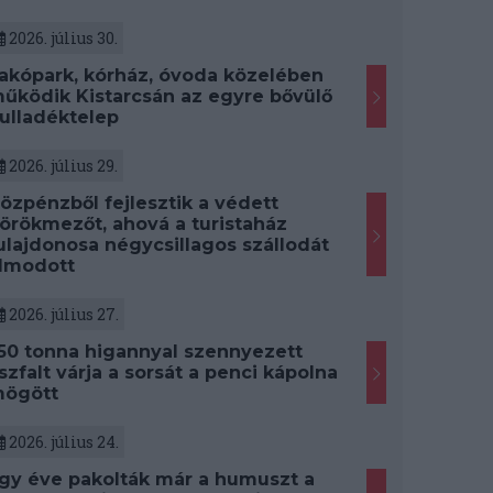
2026. július 30.
akópark, kórház, óvoda közelében
űködik Kistarcsán az egyre bővülő
ulladéktelep
2026. július 29.
özpénzből fejlesztik a védett
örökmezőt, ahová a turistaház
ulajdonosa négycsillagos szállodát
lmodott
2026. július 27.
50 tonna higannyal szennyezett
szfalt várja a sorsát a penci kápolna
ögött
2026. július 24.
gy éve pakolták már a humuszt a