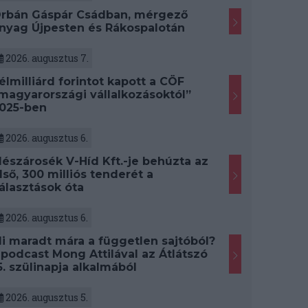
rbán Gáspár Csádban, mérgező
nyag Újpesten és Rákospalotán
2026. augusztus 7.
élmilliárd forintot kapott a CÖF
magyarországi vállalkozásoktól”
025-ben
2026. augusztus 6.
észárosék V-Híd Kft.-je behúzta az
lső, 300 milliós tenderét a
álasztások óta
2026. augusztus 6.
i maradt mára a független sajtóból?
 podcast Mong Attilával az Átlátszó
5. szülinapja alkalmából
2026. augusztus 5.