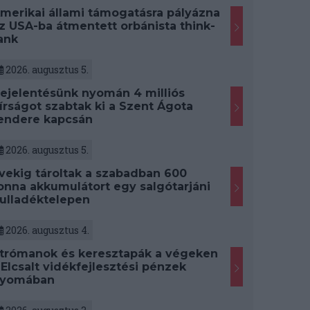
merikai állami támogatásra pályázna
z USA-ba átmentett orbánista think-
ank
2026. augusztus 5.
ejelentésünk nyomán 4 milliós
írságot szabtak ki a Szent Ágota
endere kapcsán
2026. augusztus 5.
vekig tároltak a szabadban 600
onna akkumulátort egy salgótarjáni
ulladéktelepen
2026. augusztus 4.
trómanok és keresztapák a végeken
 Elcsalt vidékfejlesztési pénzek
yomában