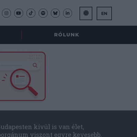
EN
RÓLUNK
udapesten kívül is van élet,
óorgánum viszont egyre kevesebb.