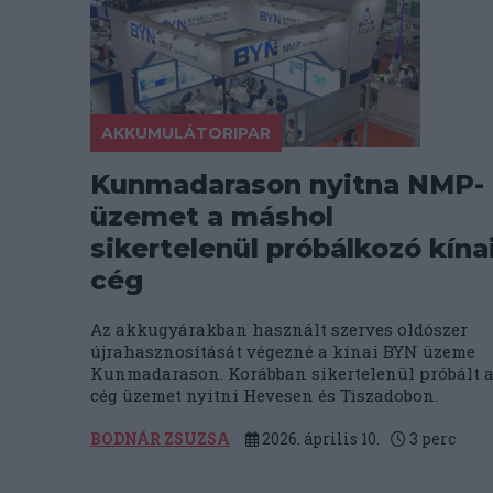
AKKUMULÁTORIPAR
Kunmadarason nyitna NMP-
üzemet a máshol
sikertelenül próbálkozó kína
cég
Az akkugyárakban használt szerves oldószer
újrahasznosítását végezné a kínai BYN üzeme
Kunmadarason. Korábban sikertelenül próbált 
cég üzemet nyitni Hevesen és Tiszadobon.
BODNÁR ZSUZSA
2026. április 10.
3
perc