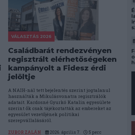
É
l
i
s
VÁLASZTÁS 2026
Családbarát rendezvényen
F
o
regisztrált elérhetőségeken
h
i
kampányolt a Fidesz érdi
jelöltje
A NAIH-nál tett bejelentés szerint jogtalanul
használták a Mikulásvonatra regisztrálók
a
adatait. Kardosné Gyurkó Katalin egyesülete
szerint ők csak tájékoztatták az embereket az
egyesület vezetőjének politikai
szerepvállalásáról.
ZUBOR ZALÁN
2026. április 7.
5
perc