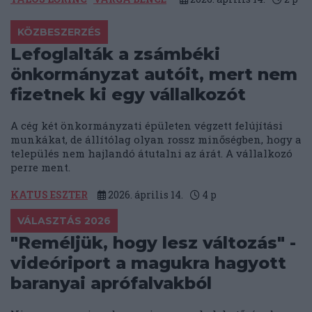
KÖZBESZERZÉS
Lefoglalták a zsámbéki
önkormányzat autóit, mert nem
fizetnek ki egy vállalkozót
A cég két önkormányzati épületen végzett felújítási
munkákat, de állítólag olyan rossz minőségben, hogy a
település nem hajlandó átutalni az árát. A vállalkozó
perre ment.
KATUS ESZTER
2026. április 14.
4
p
VÁLASZTÁS 2026
"Reméljük, hogy lesz változás" -
videóriport a magukra hagyott
baranyai aprófalvakból