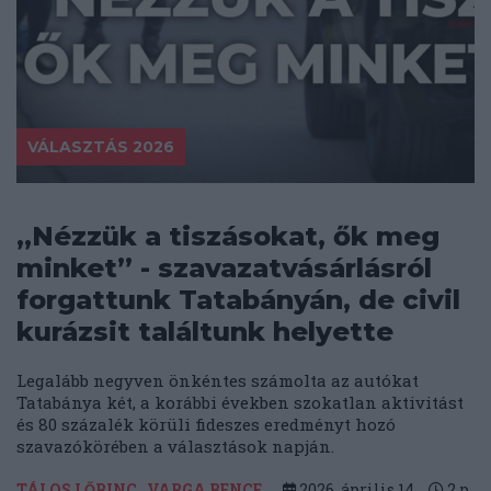
VÁLASZTÁS 2026
„Nézzük a tiszásokat, ők meg
minket” - szavazatvásárlásról
forgattunk Tatabányán, de civil
kurázsit találtunk helyette
Legalább negyven önkéntes számolta az autókat
Tatabánya két, a korábbi években szokatlan aktivitást
és 80 százalék körüli fideszes eredményt hozó
szavazókörében a választások napján.
TÁLOS LŐRINC
VARGA BENCE
2026. április 14.
2
p