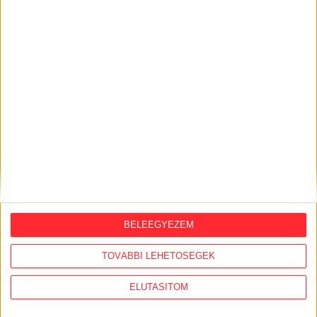
ORSZÁGSZERTE AJÁNLÓ
BELEEGYEZEM
2026. augusztus 5.
TOVÁBBI LEHETŐSÉGEK
Évekig tároltak a szabadban 600 tonna
akkumulátort egy salgótarjáni
ELUTASÍTOM
hulladéktelepen