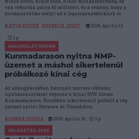
Nincs orvos, nincs busz, nincs munkalehetőség, de
van rekortán pálya 60 millióért, és a remény, hogy a
kormányváltás esélyt ad a legszegényebbeknek is.
KATUS ESZTER
RUPRECH JUDIT
2026. április 13.
1
p
AKKUMULÁTORIPAR
Kunmadarason nyitna NMP-
üzemet a máshol sikertelenül
próbálkozó kínai cég
Az akkugyárakban használt szerves oldószer
újrahasznosítását végezné a kínai BYN üzeme
Kunmadarason. Korábban sikertelenül próbált a cég
üzemet nyitni Hevesen és Tiszadobon.
BODNÁR ZSUZSA
2026. április 10.
3
p
VÁLASZTÁS 2026