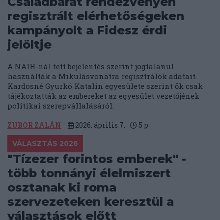
Családbarát rendezvényen
regisztrált elérhetőségeken
kampányolt a Fidesz érdi
jelöltje
A NAIH-nál tett bejelentés szerint jogtalanul
használták a Mikulásvonatra regisztrálók adatait.
Kardosné Gyurkó Katalin egyesülete szerint ők csak
tájékoztatták az embereket az egyesület vezetőjének
politikai szerepvállalásáról.
ZUBOR ZALÁN
2026. április 7.
5
p
VÁLASZTÁS 2026
"Tízezer forintos emberek" -
több tonnányi élelmiszert
osztanak ki roma
szervezeteken keresztül a
választások előtt