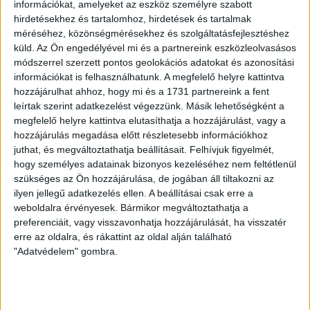
információkat, amelyeket az eszköz személyre szabott
Egymilliárdért csinálnak
hirdetésekhez és tartalomhoz, hirdetések és tartalmak
méréséhez, közönségmérésekhez és szolgáltatásfejlesztéshez
futsalcsarnokot a veszprémi
küld.
Az Ön engedélyével mi és a partnereink eszközleolvasásos
uszodából - közpénzből
módszerrel szerzett pontos geolokációs adatokat és azonosítási
információkat is felhasználhatunk. A megfelelő helyre kattintva
Túl drága lett volna felújítani a régi létesítményt, ezért
hozzájárulhat ahhoz, hogy mi és a 1731 partnereink a fent
inkább kibővítik és átalakítják. Az egymilliárd forintot
leírtak szerint adatkezelést végezzünk. Másik lehetőségként a
az MLSZ biztosítja.
megfelelő helyre kattintva elutasíthatja a hozzájárulást, vagy a
hozzájárulás megadása előtt részletesebb információkhoz
KATUS ESZTER
2026. április 1.
2
p
juthat, és megváltoztathatja beállításait.
Felhívjuk figyelmét,
hogy személyes adatainak bizonyos kezeléséhez nem feltétlenül
VÁLASZTÁS 2026
szükséges az Ön hozzájárulása, de jogában áll tiltakozni az
Az esztergomi autópályától a
ilyen jellegű adatkezelés ellen. A beállításai csak erre a
weboldalra érvényesek. Bármikor megváltoztathatja a
veszprémi mentőállomásig –
preferenciáit, vagy visszavonhatja hozzájárulását, ha visszatér
Újramelegített
erre az oldalra, és rákattint az oldal alján található
kampányígéretek Orbán Viktor
"Adatvédelem" gombra.
országjárása mentén II.
Összegyűjtöttük a már 2022-ben is belengetett fideszes