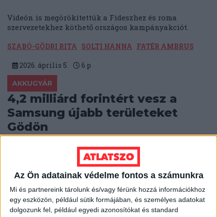
Videón is megörökítettük a Fideszhez és roma
szervezetekhez köthető országos kampányakciót.
SZABÓ-GÖDRI RITA
SOLTI HANNA
FATÉR AMBRUS
2026. április 5.
6
p
AKKUGYÁR
4,2 milliárd forintért vesz a
Samsung újabb területeket
Gödön
A Samsung SDI a lakóövezetek felé terjeszkedik Gödön,
hogy az új területen napelemparkot létesítsen. Az
adásvételt Tuzson Bence egykori ügyvédi irodája
Az Ön adatainak védelme fontos a számunkra
bonyolítja.
Mi és partnereink tárolunk és/vagy férünk hozzá információkhoz
BODNÁR ZSUZSA
2026. április 2.
5
p
egy eszközön, például sütik formájában, és személyes adatokat
dolgozunk fel, például egyedi azonosítókat és standard
KÖZBESZERZÉS