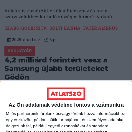
Videón is megörökítettük a Fideszhez és roma
szervezetekhez köthető országos kampányakciót.
SZABÓ-GÖDRI RITA
SOLTI HANNA
FATÉR AMBRUS
2026. április 5.
6
p
AKKUGYÁR
4,2 milliárd forintért vesz a
Samsung újabb területeket
Gödön
A Samsung SDI a lakóövezetek felé terjeszkedik Gödön,
hogy az új területen napelemparkot létesítsen. Az
adásvételt Tuzson Bence egykori ügyvédi irodája
Az Ön adatainak védelme fontos a számunkra
bonyolítja.
Mi és partnereink tárolunk és/vagy férünk hozzá információkhoz
BODNÁR ZSUZSA
2026. április 2.
5
p
egy eszközön, például sütik formájában, és személyes adatokat
dolgozunk fel, például egyedi azonosítókat és standard
KÖZBESZERZÉS