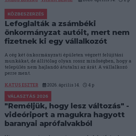
KÖZBESZERZÉS
Lefoglalták a zsámbéki
önkormányzat autóit, mert nem
fizetnek ki egy vállalkozót
A cég két önkormányzati épületen végzett felújítási
munkákat, de állítólag olyan rossz minőségben, hogy a
település nem hajlandó átutalni az árát. A vállalkozó
perre ment.
KATUS ESZTER
2026. április 14.
4
p
VÁLASZTÁS 2026
"Reméljük, hogy lesz változás" -
videóriport a magukra hagyott
baranyai aprófalvakból