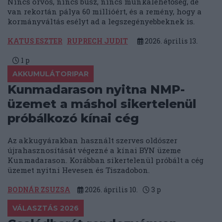
Nincs orvos, nincs busz, nincs munkalehetőség, de
van rekortán pálya 60 millióért, és a remény, hogy a
kormányváltás esélyt ad a legszegényebbeknek is.
KATUS ESZTER
RUPRECH JUDIT
2026. április 13.
1
p
AKKUMULÁTORIPAR
Kunmadarason nyitna NMP-
üzemet a máshol sikertelenül
próbálkozó kínai cég
Az akkugyárakban használt szerves oldószer
újrahasznosítását végezné a kínai BYN üzeme
Kunmadarason. Korábban sikertelenül próbált a cég
üzemet nyitni Hevesen és Tiszadobon.
BODNÁR ZSUZSA
2026. április 10.
3
p
VÁLASZTÁS 2026