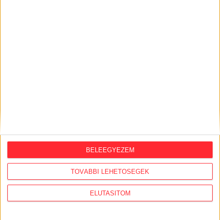
BELEEGYEZEM
ORSZÁGSZERTE AJÁNLÓ
TOVÁBBI LEHETŐSÉGEK
2026. augusztus 5.
ELUTASÍTOM
Évekig tároltak a szabadban 600 tonna
akkumulátort egy salgótarjáni
hulladéktelepen