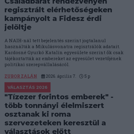
Családbarát rendezvényen
regisztrált elérhetőségeken
kampányolt a Fidesz érdi
jelöltje
A NAIH-nál tett bejelentés szerint jogtalanul
használták a Mikulásvonatra regisztrálók adatait.
Kardosné Gyurkó Katalin egyesülete szerint ők csak
tájékoztatták az embereket az egyesület vezetőjének
politikai szerepvállalásáról.
ZUBOR ZALÁN
2026. április 7.
5
p
VÁLASZTÁS 2026
"Tízezer forintos emberek" -
több tonnányi élelmiszert
osztanak ki roma
szervezeteken keresztül a
választások előtt