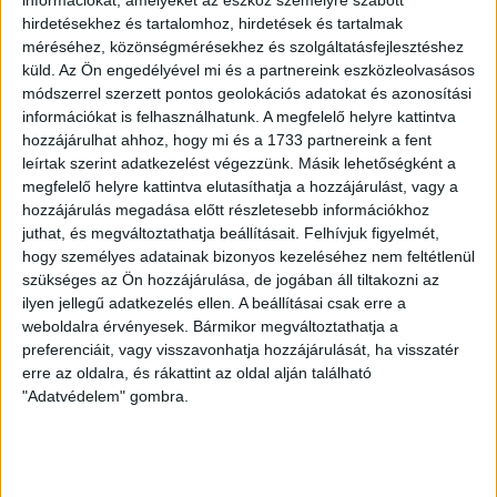
információkat, amelyeket az eszköz személyre szabott
Egymilliárdért csinálnak
hirdetésekhez és tartalomhoz, hirdetések és tartalmak
méréséhez, közönségmérésekhez és szolgáltatásfejlesztéshez
futsalcsarnokot a veszprémi
küld.
Az Ön engedélyével mi és a partnereink eszközleolvasásos
uszodából - közpénzből
módszerrel szerzett pontos geolokációs adatokat és azonosítási
információkat is felhasználhatunk. A megfelelő helyre kattintva
hozzájárulhat ahhoz, hogy mi és a 1733 partnereink a fent
Túl drága lett volna felújítani a régi létesítményt, ezért
leírtak szerint adatkezelést végezzünk. Másik lehetőségként a
inkább kibővítik és átalakítják. Az egymilliárd forintot
az MLSZ biztosítja.
megfelelő helyre kattintva elutasíthatja a hozzájárulást, vagy a
hozzájárulás megadása előtt részletesebb információkhoz
KATUS ESZTER
2026. április 1.
2
p
juthat, és megváltoztathatja beállításait.
Felhívjuk figyelmét,
hogy személyes adatainak bizonyos kezeléséhez nem feltétlenül
VÁLASZTÁS 2026
szükséges az Ön hozzájárulása, de jogában áll tiltakozni az
Az esztergomi autópályától a
ilyen jellegű adatkezelés ellen. A beállításai csak erre a
weboldalra érvényesek. Bármikor megváltoztathatja a
veszprémi mentőállomásig –
preferenciáit, vagy visszavonhatja hozzájárulását, ha visszatér
Újramelegített
erre az oldalra, és rákattint az oldal alján található
"Adatvédelem" gombra.
kampányígéretek Orbán Viktor
országjárása mentén II.
Összegyűjtöttük a már 2022-ben is belengetett fideszes