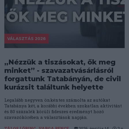
VÁLASZTÁS 2026
„Nézzük a tiszásokat, ők meg
minket” - szavazatvásárlásról
forgattunk Tatabányán, de civil
kurázsit találtunk helyette
Legalább negyven önkéntes számolta az autókat
Tatabánya két, a korábbi években szokatlan aktivitást
és 80 százalék körüli fideszes eredményt hozó
szavazókörében a választások napján.
TÁLOS LŐRINC
VARGA BENCE
2026. április 14.
2
p