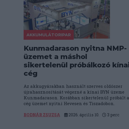
AKKUMULÁTORIPAR
Kunmadarason nyitna NMP-
üzemet a máshol
sikertelenül próbálkozó kína
cég
Az akkugyárakban használt szerves oldószer
újrahasznosítását végezné a kínai BYN üzeme
Kunmadarason. Korábban sikertelenül próbált 
cég üzemet nyitni Hevesen és Tiszadobon.
BODNÁR ZSUZSA
2026. április 10.
3
perc