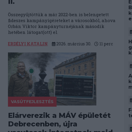
II.
E
B
k
Összegyűjtöttük a már 2022-ben is belengetett
e
fideszes kampányígéreteket a városokból, ahova
Orbán Viktor kampányturnéjának második
hetében látogat(ott) el.
H
ERDÉLYI KATALIN
2026. március 30.
11
perc
g
k
A
k
m
VASÚTFEJLESZTÉS
F
Elárverezik a MÁV épületét
t
Debrecenben, újra