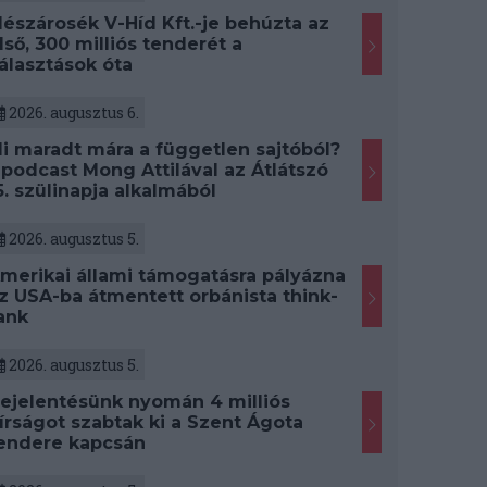
észárosék V-Híd Kft.-je behúzta az
lső, 300 milliós tenderét a
álasztások óta
2026. augusztus 6.
i maradt mára a független sajtóból?
 podcast Mong Attilával az Átlátszó
5. szülinapja alkalmából
2026. augusztus 5.
merikai állami támogatásra pályázna
z USA-ba átmentett orbánista think-
ank
2026. augusztus 5.
ejelentésünk nyomán 4 milliós
írságot szabtak ki a Szent Ágota
endere kapcsán