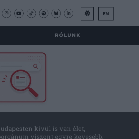
EN
RÓLUNK
udapesten kívül is van élet,
óorgánum viszont egyre kevesebb.