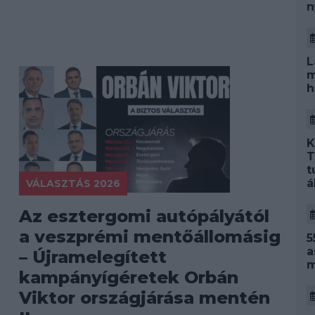
n
L
m
h
K
T
t
á
VÁLASZTÁS 2026
Az esztergomi autópályától
i
a veszprémi mentőállomásig
5
a
– Újramelegített
m
kampányígéretek Orbán
Viktor országjárása mentén