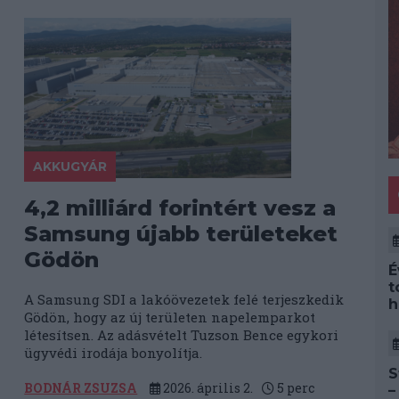
AKKUGYÁR
4,2 milliárd forintért vesz a
Samsung újabb területeket
Gödön
É
t
A Samsung SDI a lakóövezetek felé terjeszkedik
h
Gödön, hogy az új területen napelemparkot
létesítsen. Az adásvételt Tuzson Bence egykori
ügyvédi irodája bonyolítja.
S
BODNÁR ZSUZSA
2026. április 2.
5
perc
–