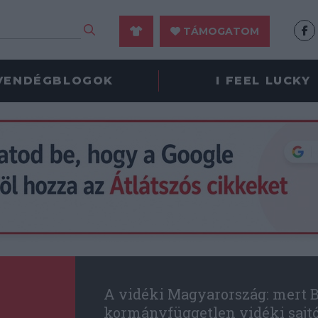
TÁMOGATOM
VENDÉGBLOGOK
I FEEL LUCKY
A vidéki Magyarország: mert B
kormányfüggetlen vidéki sajt