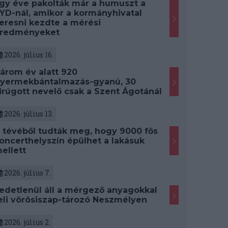
gy éve pakolták már a humuszt a
YD-nál, amikor a kormányhivatal
eresni kezdte a mérési
redményeket
2026. július 16.
árom év alatt 920
yermekbántalmazás-gyanú, 30
irúgott nevelő csak a Szent Ágotánál
2026. július 13.
 tévéből tudták meg, hogy 9000 fős
oncerthelyszín épülhet a lakásuk
ellett
2026. július 7.
edetlenül áll a mérgező anyagokkal
eli vörösiszap-tározó Neszmélyen
2026. július 2.