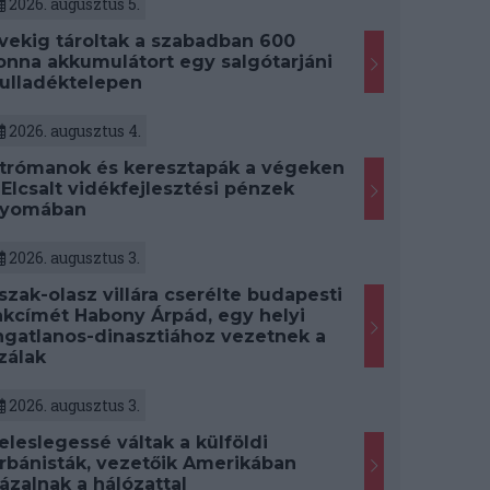
2026. augusztus 5.
vekig tároltak a szabadban 600
onna akkumulátort egy salgótarjáni
ulladéktelepen
2026. augusztus 4.
trómanok és keresztapák a végeken
 Elcsalt vidékfejlesztési pénzek
yomában
2026. augusztus 3.
szak-olasz villára cserélte budapesti
akcímét Habony Árpád, egy helyi
ngatlanos-dinasztiához vezetnek a
zálak
2026. augusztus 3.
eleslegessé váltak a külföldi
rbánisták, vezetőik Amerikában
ázalnak a hálózattal