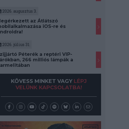
2026. augusztus 3.
egérkezett az Átlátszó
obilalkalmazása iOS-re és
ndroidra!
2026. július 31.
zijjártó Péterék a reptéri VIP-
árókban, 266 milliós lámpák a
armelitában
KÖVESS MINKET VAGY
LÉPJ
VELÜNK KAPCSOLATBA!