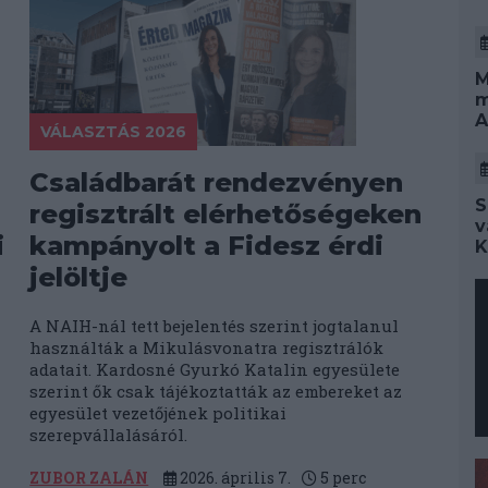
M
m
A
VÁLASZTÁS 2026
Családbarát rendezvényen
S
regisztrált elérhetőségeken
v
i
kampányolt a Fidesz érdi
K
jelöltje
A NAIH-nál tett bejelentés szerint jogtalanul
használták a Mikulásvonatra regisztrálók
a
adatait. Kardosné Gyurkó Katalin egyesülete
szerint ők csak tájékoztatták az embereket az
egyesület vezetőjének politikai
szerepvállalásáról.
ZUBOR ZALÁN
2026. április 7.
5
perc