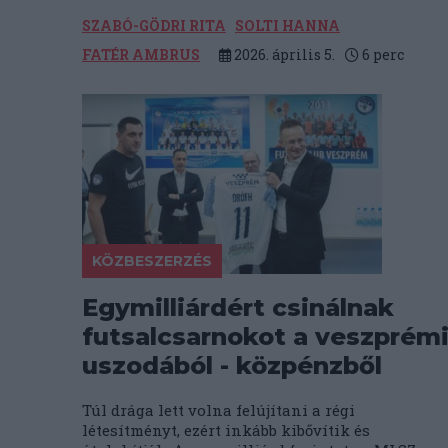
SZABÓ-GÖDRI RITA
SOLTI HANNA
FATÉR AMBRUS
2026. április 5.
6
perc
KÖZBESZERZÉS
Egymilliárdért csinálnak
futsalcsarnokot a veszprém
uszodából - közpénzből
Túl drága lett volna felújítani a régi
létesítményt, ezért inkább kibővítik és