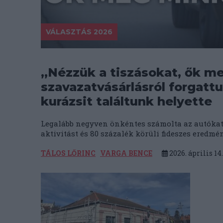
VÁLASZTÁS 2026
„Nézzük a tiszásokat, ők me
szavazatvásárlásról forgattu
kurázsit találtunk helyette
Legalább negyven önkéntes számolta az autókat 
aktivitást és 80 százalék körüli fideszes eredm
TÁLOS LŐRINC
VARGA BENCE
2026. április 14.