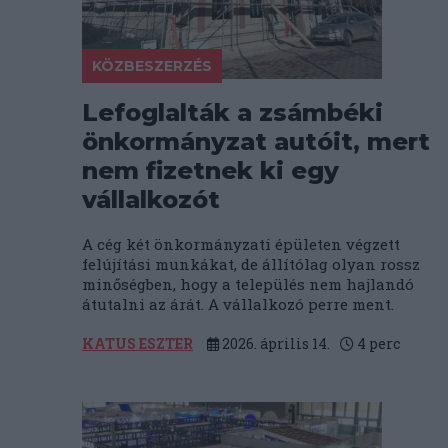
KÖZBESZERZÉS
Lefoglalták a zsámbéki
önkormányzat autóit, mert
nem fizetnek ki egy
vállalkozót
A cég két önkormányzati épületen végzett
felújítási munkákat, de állítólag olyan rossz
minőségben, hogy a település nem hajlandó
átutalni az árát. A vállalkozó perre ment.
KATUS ESZTER
2026. április 14.
4
perc