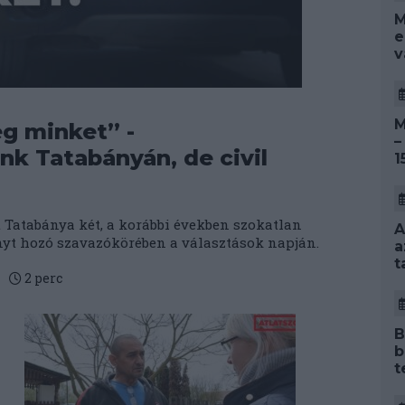
M
e
v
M
g minket” -
–
nk Tatabányán, de civil
1
Tatabánya két, a korábbi években szokatlan
A
ényt hozó szavazókörében a választások napján.
a
t
2
perc
B
b
t