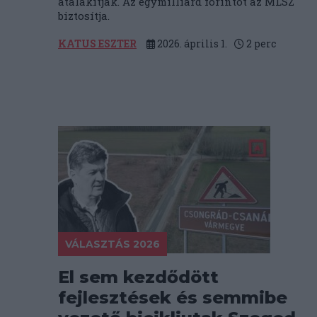
átalakítják. Az egymilliárd forintot az MLSZ
biztosítja.
KATUS ESZTER
2026. április 1.
2
perc
VÁLASZTÁS 2026
El sem kezdődött
fejlesztések és semmibe