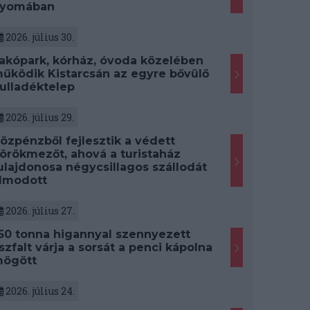
yomában
2026. július 30.
akópark, kórház, óvoda közelében
űködik Kistarcsán az egyre bővülő
ulladéktelep
2026. július 29.
özpénzből fejlesztik a védett
örökmezőt, ahová a turistaház
ulajdonosa négycsillagos szállodát
lmodott
2026. július 27.
50 tonna higannyal szennyezett
szfalt várja a sorsát a penci kápolna
ögött
2026. július 24.