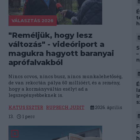
É
t
VÁLASZTÁS 2026
h
"Reméljük, hogy lesz
változás" - videóriport a
S
magukra hagyott baranyai
–
n
aprófalvakból
Nincs orvos, nincs busz, nincs munkalehetőség,
de van rekortán pálya 60 millióért, és a remény,
É
hogy a kormányváltás esélyt ad a
l
legszegényebbeknek is.
i
s
KATUS ESZTER
RUPRECH JUDIT
2026. április
13.
1
perc
F
o
h