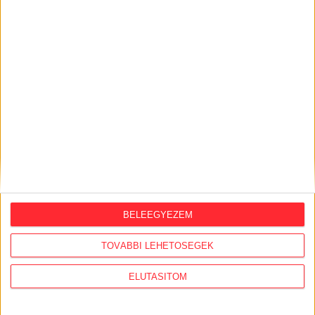
BELEEGYEZEM
ORSZÁGSZERTE AJÁNLÓ
TOVÁBBI LEHETŐSÉGEK
2026. augusztus 5.
ELUTASÍTOM
Évekig tároltak a szabadban 600 tonna
akkumulátort egy salgótarjáni
hulladéktelepen