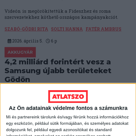
Videón is megörökítettük a Fideszhez és roma
szervezetekhez köthető országos kampányakciót.
SZABÓ-GÖDRI RITA
SOLTI HANNA
FATÉR AMBRUS
2026. április 5.
6
p
AKKUGYÁR
4,2 milliárd forintért vesz a
Samsung újabb területeket
Gödön
A Samsung SDI a lakóövezetek felé terjeszkedik Gödön,
hogy az új területen napelemparkot létesítsen. Az
adásvételt Tuzson Bence egykori ügyvédi irodája
Az Ön adatainak védelme fontos a számunkra
bonyolítja.
Mi és partnereink tárolunk és/vagy férünk hozzá információkhoz
BODNÁR ZSUZSA
2026. április 2.
5
p
egy eszközön, például sütik formájában, és személyes adatokat
dolgozunk fel, például egyedi azonosítókat és standard
KÖZBESZERZÉS