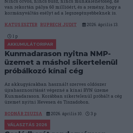
Nincs orvos, nincs busz, nincs munkalehetőség, de
van rekortán pálya 60 millióért, és a remény, hogy a
kormányváltás esélyt ad a legszegényebbeknek is.
KATUS ESZTER
RUPRECH JUDIT
2026. április 13.
1
p
AKKUMULÁTORIPAR
Kunmadarason nyitna NMP-
üzemet a máshol sikertelenül
próbálkozó kínai cég
Az akkugyárakban használt szerves oldószer
újrahasznosítását végezné a kínai BYN üzeme
Kunmadarason. Korábban sikertelenül próbált a cég
üzemet nyitni Hevesen és Tiszadobon.
BODNÁR ZSUZSA
2026. április 10.
3
p
VÁLASZTÁS 2026