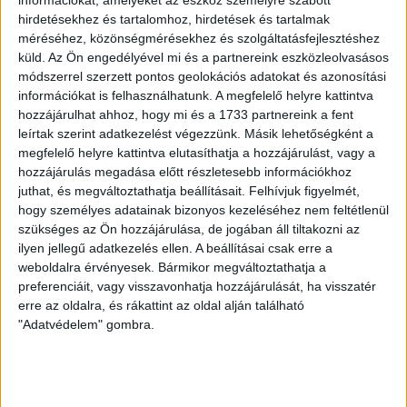
információkat, amelyeket az eszköz személyre szabott
Egymilliárdért csinálnak
hirdetésekhez és tartalomhoz, hirdetések és tartalmak
méréséhez, közönségmérésekhez és szolgáltatásfejlesztéshez
futsalcsarnokot a veszprémi
küld.
Az Ön engedélyével mi és a partnereink eszközleolvasásos
uszodából - közpénzből
módszerrel szerzett pontos geolokációs adatokat és azonosítási
információkat is felhasználhatunk. A megfelelő helyre kattintva
hozzájárulhat ahhoz, hogy mi és a 1733 partnereink a fent
Túl drága lett volna felújítani a régi létesítményt, ezért
leírtak szerint adatkezelést végezzünk. Másik lehetőségként a
inkább kibővítik és átalakítják. Az egymilliárd forintot
az MLSZ biztosítja.
megfelelő helyre kattintva elutasíthatja a hozzájárulást, vagy a
hozzájárulás megadása előtt részletesebb információkhoz
KATUS ESZTER
2026. április 1.
2
p
juthat, és megváltoztathatja beállításait.
Felhívjuk figyelmét,
hogy személyes adatainak bizonyos kezeléséhez nem feltétlenül
VÁLASZTÁS 2026
szükséges az Ön hozzájárulása, de jogában áll tiltakozni az
Az esztergomi autópályától a
ilyen jellegű adatkezelés ellen. A beállításai csak erre a
weboldalra érvényesek. Bármikor megváltoztathatja a
veszprémi mentőállomásig –
preferenciáit, vagy visszavonhatja hozzájárulását, ha visszatér
Újramelegített
erre az oldalra, és rákattint az oldal alján található
"Adatvédelem" gombra.
kampányígéretek Orbán Viktor
országjárása mentén II.
Összegyűjtöttük a már 2022-ben is belengetett fideszes