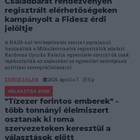
Családbarát rendezvényen
regisztrált elérhetőségeken
kampányolt a Fidesz érdi
jelöltje
A NAIH-nál tett bejelentés szerint jogtalanul
használták a Mikulásvonatra regisztrálók adatait.
Kardosné Gyurkó Katalin egyesülete szerint ők csak
tájékoztatták az embereket az egyesület vezetőjének
politikai szerepvállalásáról.
ZUBOR ZALÁN
2026. április 7.
5
p
VÁLASZTÁS 2026
"Tízezer forintos emberek" -
több tonnányi élelmiszert
osztanak ki roma
szervezeteken keresztül a
választások előtt