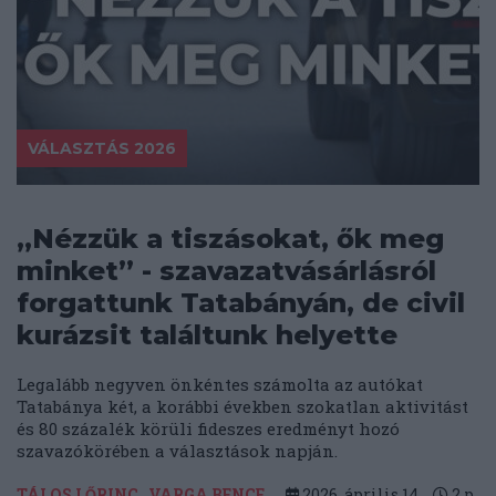
VÁLASZTÁS 2026
„Nézzük a tiszásokat, ők meg
minket” - szavazatvásárlásról
forgattunk Tatabányán, de civil
kurázsit találtunk helyette
Legalább negyven önkéntes számolta az autókat
Tatabánya két, a korábbi években szokatlan aktivitást
és 80 százalék körüli fideszes eredményt hozó
szavazókörében a választások napján.
TÁLOS LŐRINC
VARGA BENCE
2026. április 14.
2
p