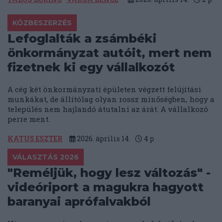
KÖZBESZERZÉS
Lefoglalták a zsámbéki
önkormányzat autóit, mert nem
fizetnek ki egy vállalkozót
A cég két önkormányzati épületen végzett felújítási
munkákat, de állítólag olyan rossz minőségben, hogy a
település nem hajlandó átutalni az árát. A vállalkozó
perre ment.
KATUS ESZTER
2026. április 14.
4
p
VÁLASZTÁS 2026
"Reméljük, hogy lesz változás" -
videóriport a magukra hagyott
baranyai aprófalvakból