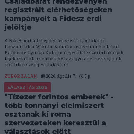
Családbarát rendezvényen
regisztrált elérhetőségeken
kampányolt a Fidesz érdi
jelöltje
A NAIH-nál tett bejelentés szerint jogtalanul
használták a Mikulásvonatra regisztrálók adatait.
Kardosné Gyurkó Katalin egyesülete szerint ők csak
tájékoztatták az embereket az egyesület vezetőjének
politikai szerepvállalásáról.
ZUBOR ZALÁN
2026. április 7.
5
p
VÁLASZTÁS 2026
"Tízezer forintos emberek" -
több tonnányi élelmiszert
osztanak ki roma
szervezeteken keresztül a
választások előtt