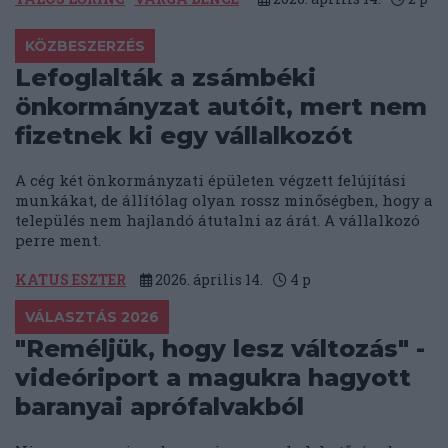
KÖZBESZERZÉS
Lefoglalták a zsámbéki
önkormányzat autóit, mert nem
fizetnek ki egy vállalkozót
A cég két önkormányzati épületen végzett felújítási
munkákat, de állítólag olyan rossz minőségben, hogy a
település nem hajlandó átutalni az árát. A vállalkozó
perre ment.
KATUS ESZTER
2026. április 14.
4
p
VÁLASZTÁS 2026
"Reméljük, hogy lesz változás" -
videóriport a magukra hagyott
baranyai aprófalvakból