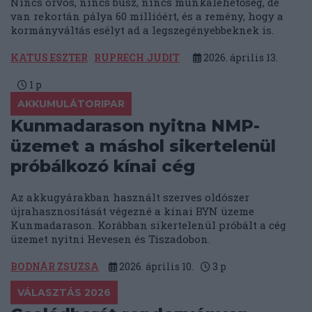
Nincs orvos, nincs busz, nincs munkalehetőség, de
van rekortán pálya 60 millióért, és a remény, hogy a
kormányváltás esélyt ad a legszegényebbeknek is.
KATUS ESZTER
RUPRECH JUDIT
2026. április 13.
1
p
AKKUMULÁTORIPAR
Kunmadarason nyitna NMP-
üzemet a máshol sikertelenül
próbálkozó kínai cég
Az akkugyárakban használt szerves oldószer
újrahasznosítását végezné a kínai BYN üzeme
Kunmadarason. Korábban sikertelenül próbált a cég
üzemet nyitni Hevesen és Tiszadobon.
BODNÁR ZSUZSA
2026. április 10.
3
p
VÁLASZTÁS 2026