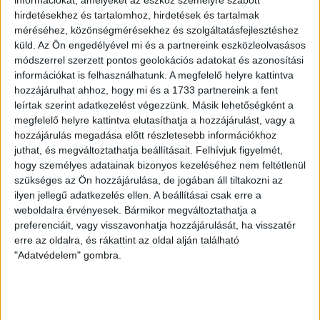
információkat, amelyeket az eszköz személyre szabott
Egymilliárdért csinálnak
hirdetésekhez és tartalomhoz, hirdetések és tartalmak
méréséhez, közönségmérésekhez és szolgáltatásfejlesztéshez
futsalcsarnokot a veszprémi
küld.
Az Ön engedélyével mi és a partnereink eszközleolvasásos
uszodából - közpénzből
módszerrel szerzett pontos geolokációs adatokat és azonosítási
információkat is felhasználhatunk. A megfelelő helyre kattintva
hozzájárulhat ahhoz, hogy mi és a 1733 partnereink a fent
Túl drága lett volna felújítani a régi létesítményt, ezért
leírtak szerint adatkezelést végezzünk. Másik lehetőségként a
inkább kibővítik és átalakítják. Az egymilliárd forintot
az MLSZ biztosítja.
megfelelő helyre kattintva elutasíthatja a hozzájárulást, vagy a
hozzájárulás megadása előtt részletesebb információkhoz
KATUS ESZTER
2026. április 1.
2
p
juthat, és megváltoztathatja beállításait.
Felhívjuk figyelmét,
hogy személyes adatainak bizonyos kezeléséhez nem feltétlenül
VÁLASZTÁS 2026
szükséges az Ön hozzájárulása, de jogában áll tiltakozni az
Az esztergomi autópályától a
ilyen jellegű adatkezelés ellen. A beállításai csak erre a
weboldalra érvényesek. Bármikor megváltoztathatja a
veszprémi mentőállomásig –
preferenciáit, vagy visszavonhatja hozzájárulását, ha visszatér
Újramelegített
erre az oldalra, és rákattint az oldal alján található
"Adatvédelem" gombra.
kampányígéretek Orbán Viktor
országjárása mentén II.
Összegyűjtöttük a már 2022-ben is belengetett fideszes