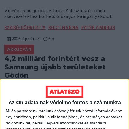
Videón is megörökítettük a Fideszhez és roma
szervezetekhez köthető országos kampányakciót.
SZABÓ-GÖDRI RITA
SOLTI HANNA
FATÉR AMBRUS
2026. április 5.
6
p
AKKUGYÁR
4,2 milliárd forintért vesz a
Samsung újabb területeket
Gödön
A Samsung SDI a lakóövezetek felé terjeszkedik Gödön,
hogy az új területen napelemparkot létesítsen. Az
adásvételt Tuzson Bence egykori ügyvédi irodája
Az Ön adatainak védelme fontos a számunkra
bonyolítja.
Mi és partnereink tárolunk és/vagy férünk hozzá információkhoz
BODNÁR ZSUZSA
2026. április 2.
5
p
egy eszközön, például sütik formájában, és személyes adatokat
dolgozunk fel, például egyedi azonosítókat és standard
KÖZBESZERZÉS