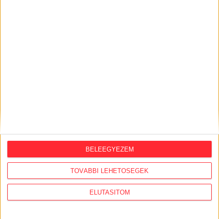
BELEEGYEZEM
ORSZÁGSZERTE AJÁNLÓ
TOVÁBBI LEHETŐSÉGEK
2026. augusztus 5.
ELUTASÍTOM
Évekig tároltak a szabadban 600 tonna
akkumulátort egy salgótarjáni
hulladéktelepen