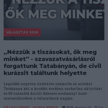
VÁLASZTÁS 2026
„Nézzük a tiszásokat, ők meg
minket” - szavazatvásárlásról
forgattunk Tatabányán, de civil
kurázsit találtunk helyette
Legalább negyven önkéntes számolta az autókat
Tatabánya két, a korábbi években szokatlan aktivitást
és 80 százalék körüli fideszes eredményt hozó
szavazókörében a választások napján.
TÁLOS LŐRINC
VARGA BENCE
2026. április 14.
2
p