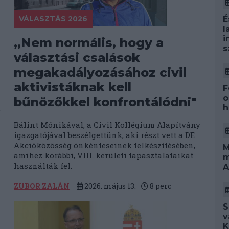
VÁLASZTÁS 2026
É
l
i
„Nem normális, hogy a
s
választási csalások
megakadályozásához civil
aktivistáknak kell
F
o
bűnözőkkel konfrontálódni"
h
e
Bálint Mónikával, a Civil Kollégium Alapítvány
igazgatójával beszélgettünk, aki részt vett a DE
Akcióközösség önkénteseinek felkészítésében,
M
amihez korábbi, VIII. kerületi tapasztalataikat
m
használták fel.
A
ZUBOR ZALÁN
2026. május 13.
8
perc
S
v
K