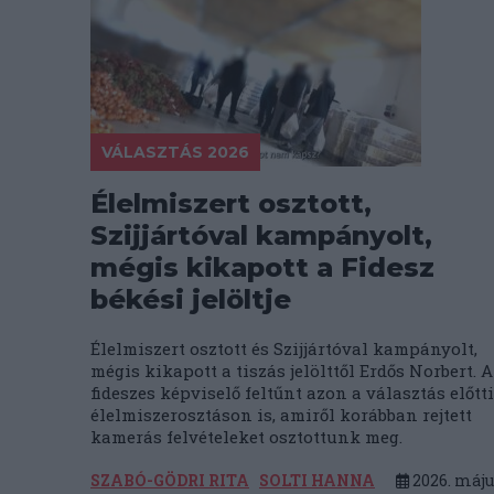
VÁLASZTÁS 2026
Élelmiszert osztott,
Szijjártóval kampányolt,
mégis kikapott a Fidesz
békési jelöltje
Élelmiszert osztott és Szijjártóval kampányolt,
mégis kikapott a tiszás jelölttől Erdős Norbert. A
fideszes képviselő feltűnt azon a választás előtti
élelmiszerosztáson is, amiről korábban rejtett
kamerás felvételeket osztottunk meg.
SZABÓ-GÖDRI RITA
SOLTI HANNA
2026. máju