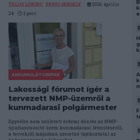
B
TÁLOS LŐRINC
PÁPAI GERGELY
2026. április
k
24.
2
perc
e
H
g
k
A
AKKUMULÁTORIPAR
k
m
Lakossági fórumot ígér a
tervezett NMP-üzemről a
kunmadarasi polgármester
F
t
Egyelőre nem született érdemi döntés az NMP-
újrahasznosító üzem kunmadarasi létesítéséről,
a tervekről májusban szeretné tájékoztatni az