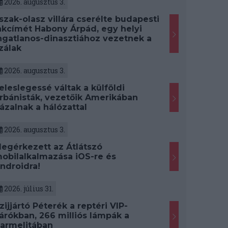
2026. augusztus 3.
szak-olasz villára cserélte budapesti
akcímét Habony Árpád, egy helyi
ngatlanos-dinasztiához vezetnek a
zálak
2026. augusztus 3.
eleslegessé váltak a külföldi
rbánisták, vezetőik Amerikában
ázalnak a hálózattal
2026. augusztus 3.
egérkezett az Átlátszó
obilalkalmazása iOS-re és
ndroidra!
2026. július 31.
zijjártó Péterék a reptéri VIP-
árókban, 266 milliós lámpák a
armelitában