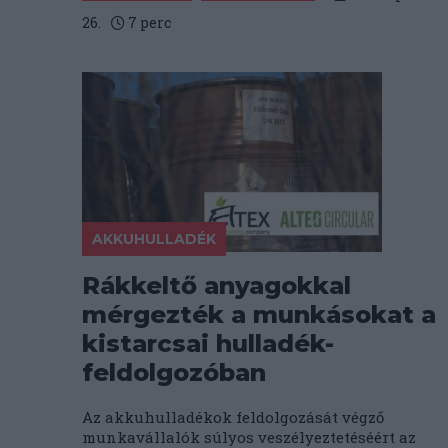
26.
7
perc
AKKUHULLADÉK
Rákkeltő anyagokkal
mérgezték a munkásokat a
kistarcsai hulladék-
feldolgozóban
Az akkuhulladékok feldolgozását végző
munkavállalók súlyos veszélyeztetéséért az