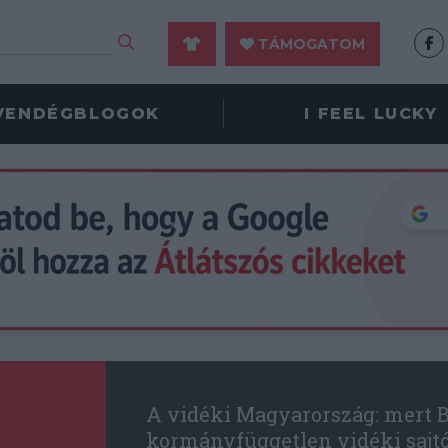
TÁMOGATOM
VENDÉGBLOGOK
I FEEL LUCKY
A vidéki Magyarország: mert B
kormányfüggetlen vidéki sajt