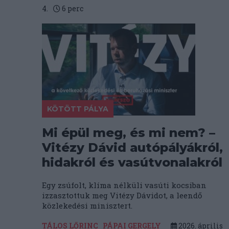
4.
6
perc
KÖTÖTT PÁLYA
Mi épül meg, és mi nem? –
Vitézy Dávid autópályákról,
hidakról és vasútvonalakról
Egy zsúfolt, klíma nélküli vasúti kocsiban
izzasztottuk meg Vitézy Dávidot, a leendő
közlekedési minisztert.
TÁLOS LŐRINC
PÁPAI GERGELY
2026. április