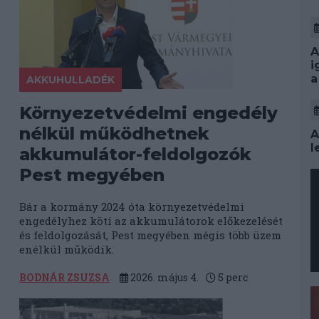
A
i
a
AKKUHULLADÉK
Környezetvédelmi engedély
nélkül működhetnek
A
l
akkumulátor-feldolgozók
Pest megyében
Bár a kormány 2024 óta környezetvédelmi
engedélyhez köti az akkumulátorok előkezelését
és feldolgozását, Pest megyében mégis több üzem
enélkül működik.
BODNÁR ZSUZSA
2026. május 4.
5
perc