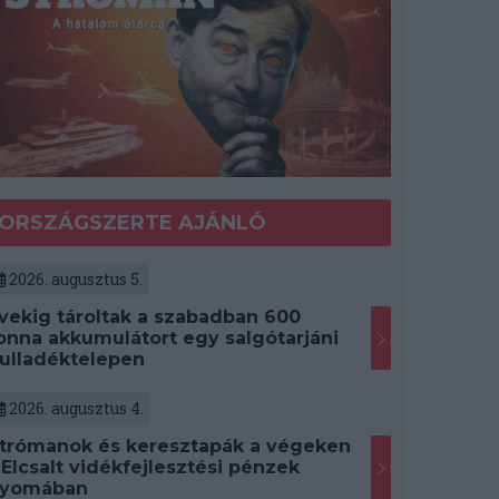
ORSZÁGSZERTE AJÁNLÓ
2026. augusztus 5.
vekig tároltak a szabadban 600
onna akkumulátort egy salgótarjáni
ulladéktelepen
2026. augusztus 4.
trómanok és keresztapák a végeken
 Elcsalt vidékfejlesztési pénzek
yomában