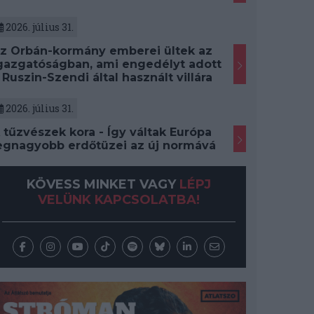
2026. július 31.
z Orbán-kormány emberei ültek az
gazgatóságban, ami engedélyt adott
 Ruszin-Szendi által használt villára
2026. július 31.
 tűzvészek kora - Így váltak Európa
egnagyobb erdőtüzei az új normává
KÖVESS MINKET VAGY
LÉPJ
VELÜNK KAPCSOLATBA!