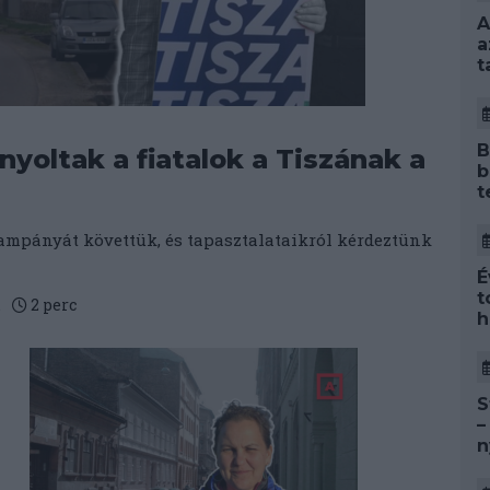
A
a
t
B
yoltak a fiatalok a Tiszának a
b
t
kampányát követtük, és tapasztalataikról kérdeztünk
É
t
.
2
perc
h
S
–
n