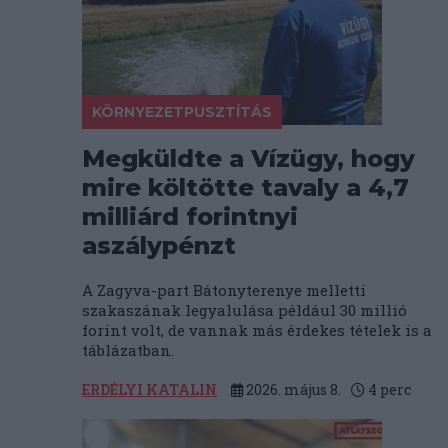
KÖRNYEZETPUSZTÍTÁS
Megküldte a Vízügy, hogy
mire költötte tavaly a 4,7
milliárd forintnyi
aszálypénzt
A Zagyva-part Bátonyterenye melletti
szakaszának legyalulása például 30 millió
forint volt, de vannak más érdekes tételek is a
táblázatban.
ERDÉLYI KATALIN
2026. május 8.
4
perc