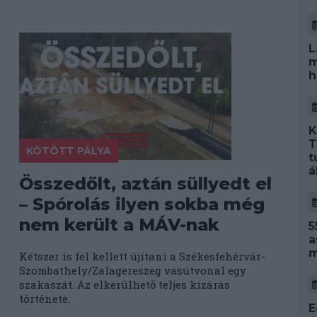
L
m
h
K
T
KÖTÖTT PÁLYA
t
á
Összedőlt, aztán süllyedt el
– Spórolás ilyen sokba még
nem került a MÁV-nak
5
a
m
Kétszer is fel kellett újítani a Székesfehérvár-
Szombathely/Zalagereszeg vasútvonal egy
szakaszát. Az elkerülhető teljes kizárás
története.
E