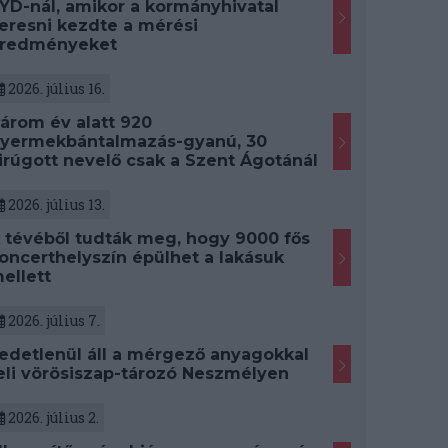
YD-nál, amikor a kormányhivatal
eresni kezdte a mérési
redményeket
2026. július 16.
árom év alatt 920
yermekbántalmazás-gyanú, 30
irúgott nevelő csak a Szent Ágotánál
2026. július 13.
 tévéből tudták meg, hogy 9000 fős
oncerthelyszín épülhet a lakásuk
ellett
2026. július 7.
edetlenül áll a mérgező anyagokkal
eli vörösiszap-tározó Neszmélyen
2026. július 2.