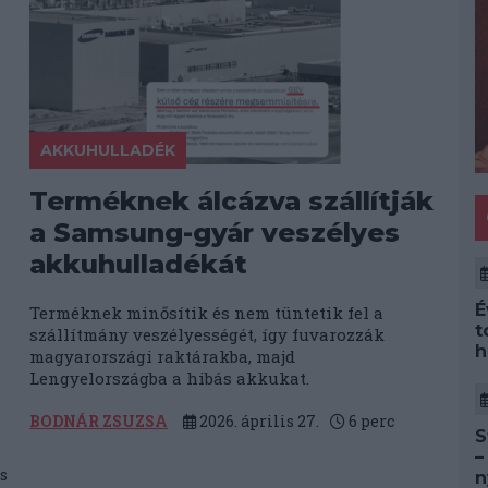
AKKUHULLADÉK
Terméknek álcázva szállítják
a Samsung-gyár veszélyes
akkuhulladékát
É
Terméknek minősítik és nem tüntetik fel a
t
szállítmány veszélyességét, így fuvarozzák
h
magyarországi raktárakba, majd
Lengyelországba a hibás akkukat.
BODNÁR ZSUZSA
2026. április 27.
6
perc
S
–
s
n