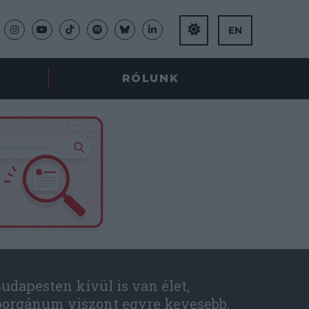
EN
RÓLUNK
udapesten kívül is van élet,
óorgánum viszont egyre kevesebb.