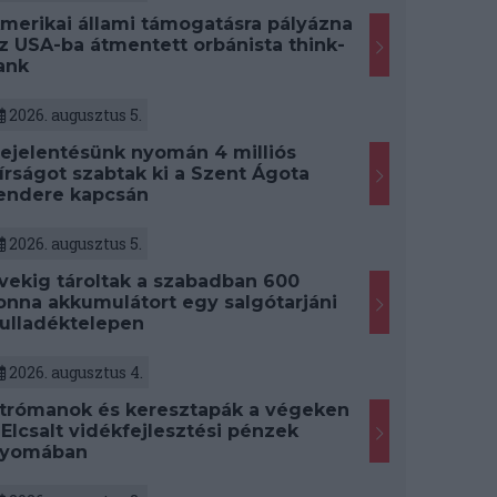
merikai állami támogatásra pályázna
z USA-ba átmentett orbánista think-
ank
2026. augusztus 5.
ejelentésünk nyomán 4 milliós
írságot szabtak ki a Szent Ágota
endere kapcsán
2026. augusztus 5.
vekig tároltak a szabadban 600
onna akkumulátort egy salgótarjáni
ulladéktelepen
2026. augusztus 4.
trómanok és keresztapák a végeken
 Elcsalt vidékfejlesztési pénzek
yomában