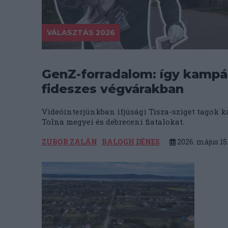
VÁLASZTÁS 2026
GenZ-forradalom: így kampán
fideszes végvárakban
Videóinterjúnkban ifjúsági Tisza-sziget tagok 
Tolna megyei és debreceni fiatalokat.
ZUBOR ZALÁN
BALOGH DÉNES
2026. május 15