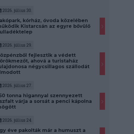
2026. július 30.
akópark, kórház, óvoda közelében
űködik Kistarcsán az egyre bővülő
ulladéktelep
2026. július 29.
özpénzből fejlesztik a védett
örökmezőt, ahová a turistaház
ulajdonosa négycsillagos szállodát
lmodott
2026. július 27.
50 tonna higannyal szennyezett
szfalt várja a sorsát a penci kápolna
ögött
2026. július 24.
gy éve pakolták már a humuszt a