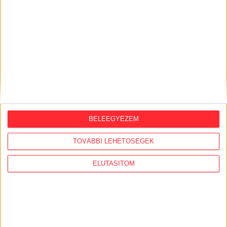
ORSZÁGSZERTE AJÁNLÓ
2026. augusztus 5.
BELEEGYEZEM
Évekig tároltak a szabadban 600 tonna
TOVÁBBI LEHETŐSÉGEK
akkumulátort egy salgótarjáni
hulladéktelepen
ELUTASÍTOM
2026. augusztus 4.
Strómanok és keresztapák a végeken –
Elcsalt vidékfejlesztési pénzek
nyomában