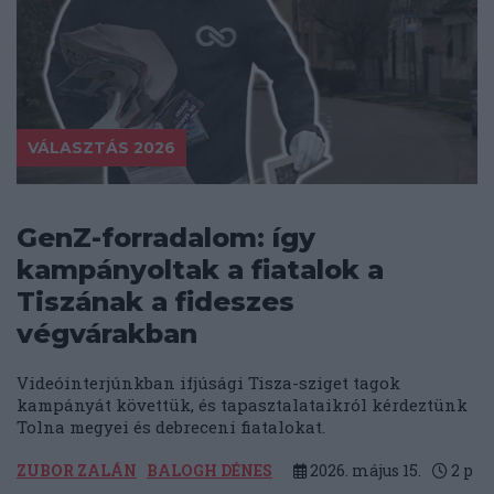
VÁLASZTÁS 2026
GenZ-forradalom: így
kampányoltak a fiatalok a
Tiszának a fideszes
végvárakban
Videóinterjúnkban ifjúsági Tisza-sziget tagok
kampányát követtük, és tapasztalataikról kérdeztünk
Tolna megyei és debreceni fiatalokat.
ZUBOR ZALÁN
BALOGH DÉNES
2026. május 15.
2
p