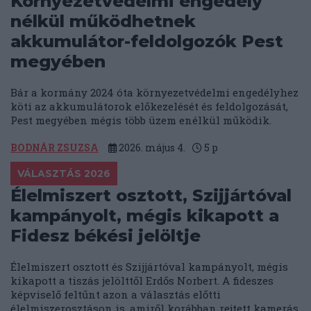
Környezetvédelmi engedély
nélkül működhetnek
akkumulátor-feldolgozók Pest
megyében
Bár a kormány 2024 óta környezetvédelmi engedélyhez
köti az akkumulátorok előkezelését és feldolgozását,
Pest megyében mégis több üzem enélkül működik.
BODNÁR ZSUZSA
2026. május 4.
5
p
VÁLASZTÁS 2026
Élelmiszert osztott, Szijjártóval
kampányolt, mégis kikapott a
Fidesz békési jelöltje
Élelmiszert osztott és Szijjártóval kampányolt, mégis
kikapott a tiszás jelölttől Erdős Norbert. A fideszes
képviselő feltűnt azon a választás előtti
élelmiszerosztáson is, amiről korábban rejtett kamerás