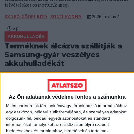
felvételeket osztottunk meg.
SZABÓ-GÖDRI RITA
SOLTI HANNA
2026. május 4.
6
p
AKKUHULLADÉK
Terméknek álcázva szállítják a
Samsung-gyár veszélyes
akkuhulladékát
Terméknek minősítik és nem tüntetik fel a
szállítmány veszélyességét, így fuvarozzák
magyarországi raktárakba, majd Lengyelországba a
hibás akkukat.
Az Ön adatainak védelme fontos a számunkra
Mi és partnereink tárolunk és/vagy férünk hozzá információkhoz
BODNÁR ZSUZSA
2026. április 27.
6
p
egy eszközön, például sütik formájában, és személyes adatokat
KÖTÖTT PÁLYA
dolgozunk fel, például egyedi azonosítókat és standard
információkat, amelyeket az eszköz személyre szabott
Mi épül meg, és mi nem? –
hirdetésekhez és tartalomhoz, hirdetések és tartalmak