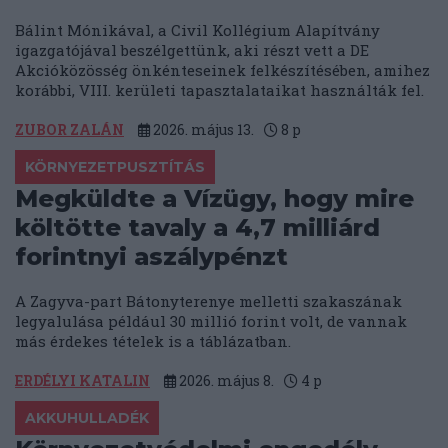
Bálint Mónikával, a Civil Kollégium Alapítvány
igazgatójával beszélgettünk, aki részt vett a DE
Akcióközösség önkénteseinek felkészítésében, amihez
korábbi, VIII. kerületi tapasztalataikat használták fel.
ZUBOR ZALÁN
2026. május 13.
8
p
KÖRNYEZETPUSZTÍTÁS
Megküldte a Vízügy, hogy mire
költötte tavaly a 4,7 milliárd
forintnyi aszálypénzt
A Zagyva-part Bátonyterenye melletti szakaszának
legyalulása például 30 millió forint volt, de vannak
más érdekes tételek is a táblázatban.
ERDÉLYI KATALIN
2026. május 8.
4
p
AKKUHULLADÉK