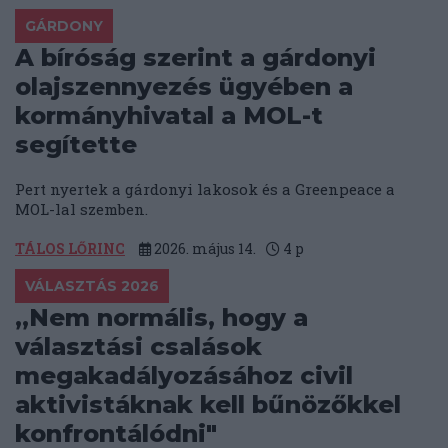
GÁRDONY
A bíróság szerint a gárdonyi
olajszennyezés ügyében a
kormányhivatal a MOL-t
segítette
Pert nyertek a gárdonyi lakosok és a Greenpeace a
MOL-lal szemben.
TÁLOS LŐRINC
2026. május 14.
4
p
VÁLASZTÁS 2026
„Nem normális, hogy a
választási csalások
megakadályozásához civil
aktivistáknak kell bűnözőkkel
konfrontálódni"