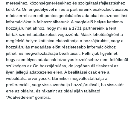
Vitézy Dávid autópályákról,
méréséhez, közönségmérésekhez és szolgáltatásfejlesztéshez
hidakról és vasútvonalakról
küld.
Az Ön engedélyével mi és a partnereink eszközleolvasásos
módszerrel szerzett pontos geolokációs adatokat és azonosítási
információkat is felhasználhatunk. A megfelelő helyre kattintva
Egy zsúfolt, klíma nélküli vasúti kocsiban
hozzájárulhat ahhoz, hogy mi és a 1731 partnereink a fent
izzasztottuk meg Vitézy Dávidot, a leendő közlekedési
leírtak szerint adatkezelést végezzünk. Másik lehetőségként a
minisztert.
megfelelő helyre kattintva elutasíthatja a hozzájárulást, vagy a
hozzájárulás megadása előtt részletesebb információkhoz
TÁLOS LŐRINC
PÁPAI GERGELY
2026. április 26.
juthat, és megváltoztathatja beállításait.
Felhívjuk figyelmét,
7
p
hogy személyes adatainak bizonyos kezeléséhez nem feltétlenül
szükséges az Ön hozzájárulása, de jogában áll tiltakozni az
KÖTÖTT PÁLYA
ilyen jellegű adatkezelés ellen. A beállításai csak erre a
Összedőlt, aztán süllyedt el –
weboldalra érvényesek. Bármikor megváltoztathatja a
Spórolás ilyen sokba még nem
preferenciáit, vagy visszavonhatja hozzájárulását, ha visszatér
erre az oldalra, és rákattint az oldal alján található
került a MÁV-nak
"Adatvédelem" gombra.
Kétszer is fel kellett újítani a Székesfehérvár-
Szombathely/Zalagereszeg vasútvonal egy szakaszát.
Az elkerülhető teljes kizárás története.
TÁLOS LŐRINC
PÁPAI GERGELY
2026. április 24.