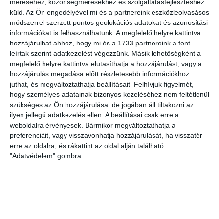
Vitézy Dávid autópályákról,
méréséhez, közönségmérésekhez és szolgáltatásfejlesztéshez
küld.
Az Ön engedélyével mi és a partnereink eszközleolvasásos
hidakról és vasútvonalakról
módszerrel szerzett pontos geolokációs adatokat és azonosítási
információkat is felhasználhatunk. A megfelelő helyre kattintva
Egy zsúfolt, klíma nélküli vasúti kocsiban
hozzájárulhat ahhoz, hogy mi és a 1733 partnereink a fent
izzasztottuk meg Vitézy Dávidot, a leendő közlekedési
leírtak szerint adatkezelést végezzünk. Másik lehetőségként a
minisztert.
megfelelő helyre kattintva elutasíthatja a hozzájárulást, vagy a
hozzájárulás megadása előtt részletesebb információkhoz
TÁLOS LŐRINC
PÁPAI GERGELY
2026. április 26.
juthat, és megváltoztathatja beállításait.
Felhívjuk figyelmét,
hogy személyes adatainak bizonyos kezeléséhez nem feltétlenül
7
p
szükséges az Ön hozzájárulása, de jogában áll tiltakozni az
KÖTÖTT PÁLYA
ilyen jellegű adatkezelés ellen. A beállításai csak erre a
Összedőlt, aztán süllyedt el –
weboldalra érvényesek. Bármikor megváltoztathatja a
preferenciáit, vagy visszavonhatja hozzájárulását, ha visszatér
Spórolás ilyen sokba még nem
erre az oldalra, és rákattint az oldal alján található
került a MÁV-nak
"Adatvédelem" gombra.
Kétszer is fel kellett újítani a Székesfehérvár-
Szombathely/Zalagereszeg vasútvonal egy szakaszát.
Az elkerülhető teljes kizárás története.
TÁLOS LŐRINC
PÁPAI GERGELY
2026. április 24.