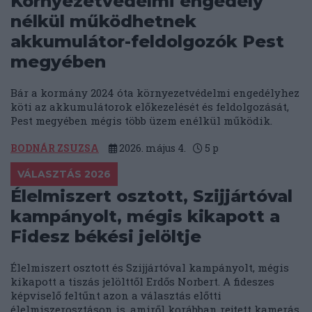
Környezetvédelmi engedély
nélkül működhetnek
akkumulátor-feldolgozók Pest
megyében
Bár a kormány 2024 óta környezetvédelmi engedélyhez
köti az akkumulátorok előkezelését és feldolgozását,
Pest megyében mégis több üzem enélkül működik.
BODNÁR ZSUZSA
2026. május 4.
5
p
VÁLASZTÁS 2026
Élelmiszert osztott, Szijjártóval
kampányolt, mégis kikapott a
Fidesz békési jelöltje
Élelmiszert osztott és Szijjártóval kampányolt, mégis
kikapott a tiszás jelölttől Erdős Norbert. A fideszes
képviselő feltűnt azon a választás előtti
élelmiszerosztáson is, amiről korábban rejtett kamerás