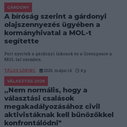
GÁRDONY
A bíróság szerint a gárdonyi
olajszennyezés ügyében a
kormányhivatal a MOL-t
segítette
Pert nyertek a gárdonyi lakosok és a Greenpeace a
MOL-lal szemben.
TÁLOS LŐRINC
2026. május 14.
4
p
VÁLASZTÁS 2026
„Nem normális, hogy a
választási csalások
megakadályozásához civil
aktivistáknak kell bűnözőkkel
konfrontálódni"