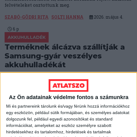
felvételeket osztottunk meg.
SZABÓ-GÖDRI RITA
SOLTI HANNA
2026. május 4.
6
p
AKKUHULLADÉK
Terméknek álcázva szállítják a
Samsung-gyár veszélyes
akkuhulladékát
Terméknek minősítik és nem tüntetik fel a
szállítmány veszélyességét, így fuvarozzák
magyarországi raktárakba, majd Lengyelországba a
hibás akkukat.
Az Ön adatainak védelme fontos a számunkra
Mi és partnereink tárolunk és/vagy férünk hozzá információkhoz
BODNÁR ZSUZSA
2026. április 27.
6
p
egy eszközön, például sütik formájában, és személyes adatokat
dolgozunk fel, például egyedi azonosítókat és standard
KÖTÖTT PÁLYA
információkat, amelyeket az eszköz személyre szabott
Mi épül meg, és mi nem? –
hirdetésekhez és tartalomhoz, hirdetések és tartalmak