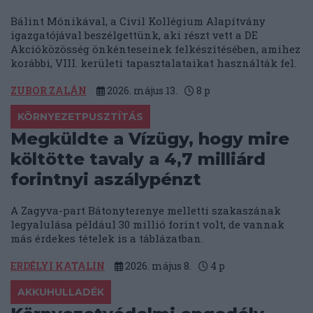
Bálint Mónikával, a Civil Kollégium Alapítvány
igazgatójával beszélgettünk, aki részt vett a DE
Akcióközösség önkénteseinek felkészítésében, amihez
korábbi, VIII. kerületi tapasztalataikat használták fel.
ZUBOR ZALÁN
2026. május 13.
8
p
KÖRNYEZETPUSZTÍTÁS
Megküldte a Vízügy, hogy mire
költötte tavaly a 4,7 milliárd
forintnyi aszálypénzt
A Zagyva-part Bátonyterenye melletti szakaszának
legyalulása például 30 millió forint volt, de vannak
más érdekes tételek is a táblázatban.
ERDÉLYI KATALIN
2026. május 8.
4
p
AKKUHULLADÉK