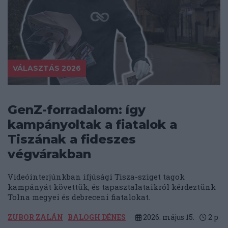
VÁLASZTÁS 2026
GenZ-forradalom: így
kampányoltak a fiatalok a
Tiszának a fideszes
végvárakban
Videóinterjúnkban ifjúsági Tisza-sziget tagok
kampányát követtük, és tapasztalataikról kérdeztünk
Tolna megyei és debreceni fiatalokat.
ZUBOR ZALÁN
BALOGH DÉNES
2026. május 15.
2
p