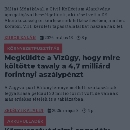
Bálint Mónikával, a Civil Kollégium Alapítvány
igazgatójával beszélgettünk, aki részt vett a DE
Akcióközösség önkénteseinek felkészítésében, amihez
korábbi, VIII. kerületi tapasztalataikat használták fel.
ZUBOR ZALÁN
2026. május 13.
8
p
KÖRNYEZETPUSZTÍTÁS
Megküldte a Vízügy, hogy mire
költötte tavaly a 4,7 milliárd
forintnyi aszálypénzt
A Zagyva-part Bátonyterenye melletti szakaszának
legyalulása például 30 millió forint volt, de vannak
más érdekes tételek is a táblázatban.
ERDÉLYI KATALIN
2026. május 8.
4
p
AKKUHULLADÉK