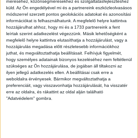
Vitézy Dávid autópályákról,
méréséhez, közönségmérésekhez és szolgáltatásfejlesztéshez
küld.
Az Ön engedélyével mi és a partnereink eszközleolvasásos
hidakról és vasútvonalakról
módszerrel szerzett pontos geolokációs adatokat és azonosítási
információkat is felhasználhatunk. A megfelelő helyre kattintva
Egy zsúfolt, klíma nélküli vasúti kocsiban
hozzájárulhat ahhoz, hogy mi és a 1733 partnereink a fent
izzasztottuk meg Vitézy Dávidot, a leendő közlekedési
leírtak szerint adatkezelést végezzünk. Másik lehetőségként a
minisztert.
megfelelő helyre kattintva elutasíthatja a hozzájárulást, vagy a
hozzájárulás megadása előtt részletesebb információkhoz
TÁLOS LŐRINC
PÁPAI GERGELY
2026. április 26.
juthat, és megváltoztathatja beállításait.
Felhívjuk figyelmét,
hogy személyes adatainak bizonyos kezeléséhez nem feltétlenül
7
p
szükséges az Ön hozzájárulása, de jogában áll tiltakozni az
KÖTÖTT PÁLYA
ilyen jellegű adatkezelés ellen. A beállításai csak erre a
Összedőlt, aztán süllyedt el –
weboldalra érvényesek. Bármikor megváltoztathatja a
preferenciáit, vagy visszavonhatja hozzájárulását, ha visszatér
Spórolás ilyen sokba még nem
erre az oldalra, és rákattint az oldal alján található
került a MÁV-nak
"Adatvédelem" gombra.
Kétszer is fel kellett újítani a Székesfehérvár-
Szombathely/Zalagereszeg vasútvonal egy szakaszát.
Az elkerülhető teljes kizárás története.
TÁLOS LŐRINC
PÁPAI GERGELY
2026. április 24.