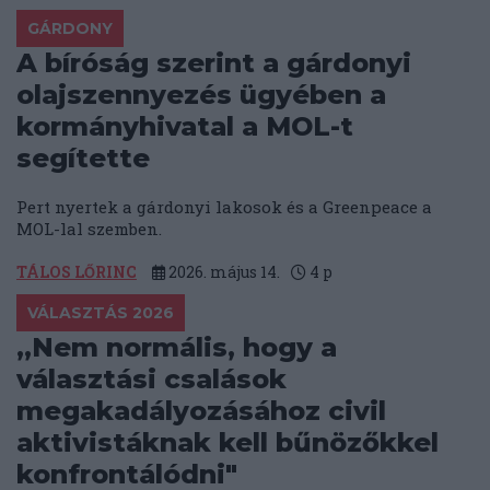
GÁRDONY
A bíróság szerint a gárdonyi
olajszennyezés ügyében a
kormányhivatal a MOL-t
segítette
Pert nyertek a gárdonyi lakosok és a Greenpeace a
MOL-lal szemben.
TÁLOS LŐRINC
2026. május 14.
4
p
VÁLASZTÁS 2026
„Nem normális, hogy a
választási csalások
megakadályozásához civil
aktivistáknak kell bűnözőkkel
konfrontálódni"