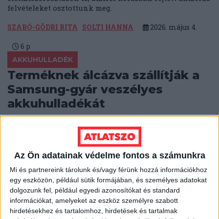
felvételeket osztottunk meg.
SZABÓ-GÖDRI RITA
SOLTI HANNA
2026. május 4.
6
p
AKKUHULLADÉK
Terméknek álcázva szállítják a
Samsung-gyár veszélyes
akkuhulladékát
Terméknek minősítik és nem tüntetik fel a
szállítmány veszélyességét, így fuvarozzák
magyarországi raktárakba, majd Lengyelországba a
hibás akkukat.
Az Ön adatainak védelme fontos a számunkra
Mi és partnereink tárolunk és/vagy férünk hozzá információkhoz
BODNÁR ZSUZSA
2026. április 27.
6
p
egy eszközön, például sütik formájában, és személyes adatokat
dolgozunk fel, például egyedi azonosítókat és standard
KÖTÖTT PÁLYA
információkat, amelyeket az eszköz személyre szabott
Mi épül meg, és mi nem? –
hirdetésekhez és tartalomhoz, hirdetések és tartalmak