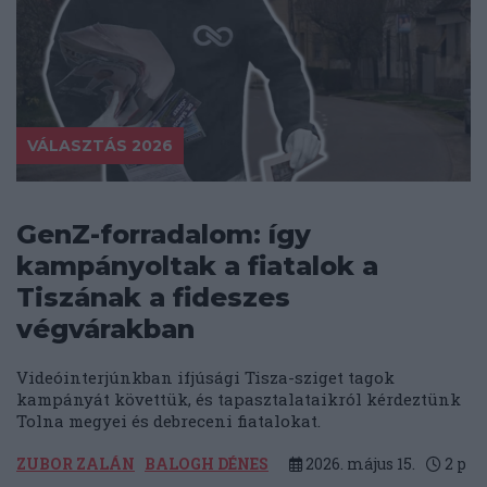
VÁLASZTÁS 2026
GenZ-forradalom: így
kampányoltak a fiatalok a
Tiszának a fideszes
végvárakban
Videóinterjúnkban ifjúsági Tisza-sziget tagok
kampányát követtük, és tapasztalataikról kérdeztünk
Tolna megyei és debreceni fiatalokat.
ZUBOR ZALÁN
BALOGH DÉNES
2026. május 15.
2
p