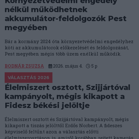
Környezetvédelmi engedély
nélkül működhetnek
akkumulátor-feldolgozók Pest
megyében
Bár a kormány 2024 óta környezetvédelmi engedélyhez
köti az akkumulátorok előkezelését és feldolgozását,
Pest megyében mégis több üzem enélkül működik.
BODNÁR ZSUZSA
2026. május 4.
5
p
VÁLASZTÁS 2026
Élelmiszert osztott, Szijjártóval
kampányolt, mégis kikapott a
Fidesz békési jelöltje
Élelmiszert osztott és Szijjártóval kampányolt, mégis
kikapott a tiszás jelölttől Erdős Norbert. A fideszes
képviselő feltűnt azon a választás előtti
élelmiszerosztáson is, amiről korábban rejtett kamerás