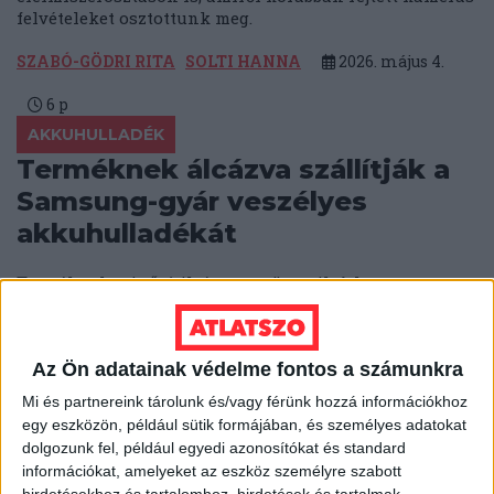
felvételeket osztottunk meg.
SZABÓ-GÖDRI RITA
SOLTI HANNA
2026. május 4.
6
p
AKKUHULLADÉK
Terméknek álcázva szállítják a
Samsung-gyár veszélyes
akkuhulladékát
Terméknek minősítik és nem tüntetik fel a
szállítmány veszélyességét, így fuvarozzák
magyarországi raktárakba, majd Lengyelországba a
hibás akkukat.
Az Ön adatainak védelme fontos a számunkra
BODNÁR ZSUZSA
2026. április 27.
6
p
Mi és partnereink tárolunk és/vagy férünk hozzá információkhoz
egy eszközön, például sütik formájában, és személyes adatokat
KÖTÖTT PÁLYA
dolgozunk fel, például egyedi azonosítókat és standard
Mi épül meg, és mi nem? –
információkat, amelyeket az eszköz személyre szabott