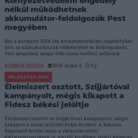
Környezetvédelmi engedély
nélkül működhetnek
akkumulátor-feldolgozók Pest
megyében
Bár a kormány 2024 óta környezetvédelmi engedélyhez
köti az akkumulátorok előkezelését és feldolgozását,
Pest megyében mégis több üzem enélkül működik.
BODNÁR ZSUZSA
2026. május 4.
5
p
VÁLASZTÁS 2026
Élelmiszert osztott, Szijjártóval
kampányolt, mégis kikapott a
Fidesz békési jelöltje
Élelmiszert osztott és Szijjártóval kampányolt, mégis
kikapott a tiszás jelölttől Erdős Norbert. A fideszes
képviselő feltűnt azon a választás előtti
élelmiszerosztáson is, amiről korábban rejtett kamerás