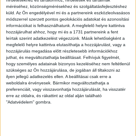
Vitézy Dávid autópályákról,
hirdetésekhez és tartalomhoz, hirdetések és tartalmak
méréséhez, közönségmérésekhez és szolgáltatásfejlesztéshez
hidakról és vasútvonalakról
küld.
Az Ön engedélyével mi és a partnereink eszközleolvasásos
módszerrel szerzett pontos geolokációs adatokat és azonosítási
Egy zsúfolt, klíma nélküli vasúti kocsiban
információkat is felhasználhatunk. A megfelelő helyre kattintva
izzasztottuk meg Vitézy Dávidot, a leendő közlekedési
hozzájárulhat ahhoz, hogy mi és a 1731 partnereink a fent
minisztert.
leírtak szerint adatkezelést végezzünk. Másik lehetőségként a
megfelelő helyre kattintva elutasíthatja a hozzájárulást, vagy a
TÁLOS LŐRINC
PÁPAI GERGELY
2026. április 26.
hozzájárulás megadása előtt részletesebb információkhoz
juthat, és megváltoztathatja beállításait.
Felhívjuk figyelmét,
7
p
hogy személyes adatainak bizonyos kezeléséhez nem feltétlenül
KÖTÖTT PÁLYA
szükséges az Ön hozzájárulása, de jogában áll tiltakozni az
Összedőlt, aztán süllyedt el –
ilyen jellegű adatkezelés ellen. A beállításai csak erre a
weboldalra érvényesek. Bármikor megváltoztathatja a
Spórolás ilyen sokba még nem
preferenciáit, vagy visszavonhatja hozzájárulását, ha visszatér
került a MÁV-nak
erre az oldalra, és rákattint az oldal alján található
"Adatvédelem" gombra.
Kétszer is fel kellett újítani a Székesfehérvár-
Szombathely/Zalagereszeg vasútvonal egy szakaszát.
Az elkerülhető teljes kizárás története.
TÁLOS LŐRINC
PÁPAI GERGELY
2026. április 24.