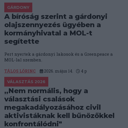
GÁRDONY
A bíróság szerint a gárdonyi
olajszennyezés ügyében a
kormányhivatal a MOL-t
segítette
Pert nyertek a gárdonyi lakosok és a Greenpeace a
MOL-lal szemben.
TÁLOS LŐRINC
2026. május 14.
4
p
VÁLASZTÁS 2026
„Nem normális, hogy a
választási csalások
megakadályozásához civil
aktivistáknak kell bűnözőkkel
konfrontálódni"