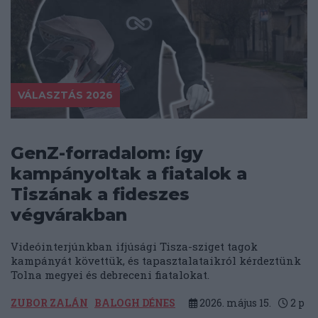
VÁLASZTÁS 2026
GenZ-forradalom: így
kampányoltak a fiatalok a
Tiszának a fideszes
végvárakban
Videóinterjúnkban ifjúsági Tisza-sziget tagok
kampányát követtük, és tapasztalataikról kérdeztünk
Tolna megyei és debreceni fiatalokat.
ZUBOR ZALÁN
BALOGH DÉNES
2026. május 15.
2
p