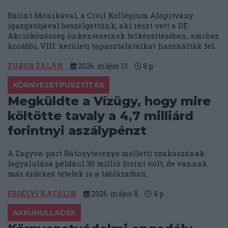
Bálint Mónikával, a Civil Kollégium Alapítvány
igazgatójával beszélgettünk, aki részt vett a DE
Akcióközösség önkénteseinek felkészítésében, amihez
korábbi, VIII. kerületi tapasztalataikat használták fel.
ZUBOR ZALÁN
2026. május 13.
8
p
KÖRNYEZETPUSZTÍTÁS
Megküldte a Vízügy, hogy mire
költötte tavaly a 4,7 milliárd
forintnyi aszálypénzt
A Zagyva-part Bátonyterenye melletti szakaszának
legyalulása például 30 millió forint volt, de vannak
más érdekes tételek is a táblázatban.
ERDÉLYI KATALIN
2026. május 8.
4
p
AKKUHULLADÉK