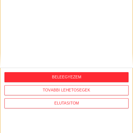
ORSZÁGSZERTE AJÁNLÓ
2026. augusztus 5.
BELEEGYEZEM
Évekig tároltak a szabadban 600 tonna
akkumulátort egy salgótarjáni
TOVÁBBI LEHETŐSÉGEK
hulladéktelepen
ELUTASÍTOM
2026. augusztus 4.
Strómanok és keresztapák a végeken –
Elcsalt vidékfejlesztési pénzek
nyomában