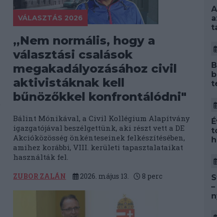
A
VÁLASZTÁS 2026
a
t
„Nem normális, hogy a
választási csalások
B
megakadályozásához civil
b
aktivistáknak kell
t
bűnözőkkel konfrontálódni"
e
Bálint Mónikával, a Civil Kollégium Alapítvány
É
igazgatójával beszélgettünk, aki részt vett a DE
t
Akcióközösség önkénteseinek felkészítésében,
h
amihez korábbi, VIII. kerületi tapasztalataikat
használták fel.
ZUBOR ZALÁN
2026. május 13.
8
perc
S
–
n