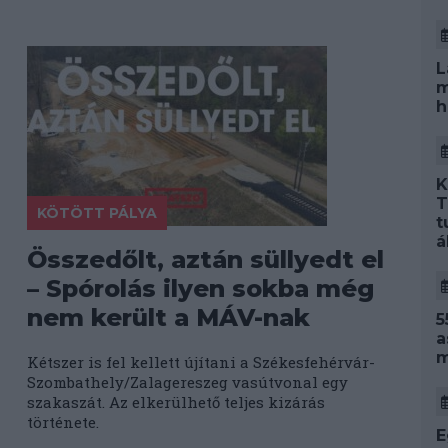
L
m
h
K
T
KÖTÖTT PÁLYA
t
á
Összedőlt, aztán süllyedt el
– Spórolás ilyen sokba még
nem került a MÁV-nak
5
a
m
Kétszer is fel kellett újítani a Székesfehérvár-
Szombathely/Zalagereszeg vasútvonal egy
szakaszát. Az elkerülhető teljes kizárás
története.
E