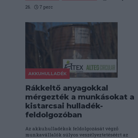
26.
7
perc
AKKUHULLADÉK
Rákkeltő anyagokkal
mérgezték a munkásokat a
kistarcsai hulladék-
feldolgozóban
Az akkuhulladékok feldolgozását végző
munkavállalók súlyos veszélyeztetéséért az