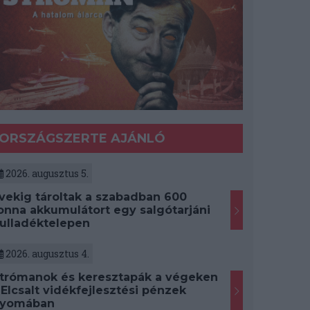
ORSZÁGSZERTE AJÁNLÓ
2026. augusztus 5.
vekig tároltak a szabadban 600
onna akkumulátort egy salgótarjáni
ulladéktelepen
2026. augusztus 4.
trómanok és keresztapák a végeken
 Elcsalt vidékfejlesztési pénzek
yomában