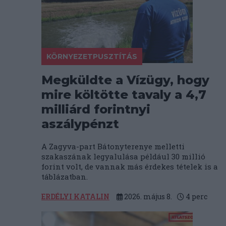
KÖRNYEZETPUSZTÍTÁS
Megküldte a Vízügy, hogy
mire költötte tavaly a 4,7
milliárd forintnyi
aszálypénzt
A Zagyva-part Bátonyterenye melletti
szakaszának legyalulása például 30 millió
forint volt, de vannak más érdekes tételek is a
táblázatban.
ERDÉLYI KATALIN
2026. május 8.
4
perc