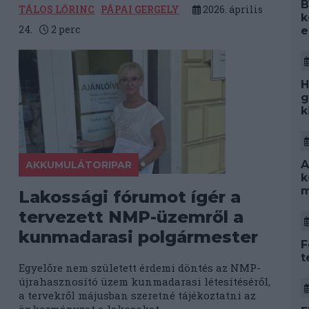
B
TÁLOS LŐRINC
PÁPAI GERGELY
2026. április
k
24.
2
perc
e
H
g
k
A
AKKUMULÁTORIPAR
k
m
Lakossági fórumot ígér a
tervezett NMP-üzemről a
kunmadarasi polgármester
F
t
Egyelőre nem született érdemi döntés az NMP-
újrahasznosító üzem kunmadarasi létesítéséről,
a tervekről májusban szeretné tájékoztatni az