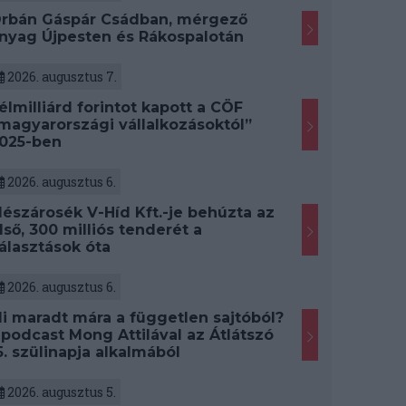
rbán Gáspár Csádban, mérgező
nyag Újpesten és Rákospalotán
2026. augusztus 7.
élmilliárd forintot kapott a CÖF
magyarországi vállalkozásoktól”
025-ben
2026. augusztus 6.
észárosék V-Híd Kft.-je behúzta az
lső, 300 milliós tenderét a
álasztások óta
2026. augusztus 6.
i maradt mára a független sajtóból?
 podcast Mong Attilával az Átlátszó
5. szülinapja alkalmából
2026. augusztus 5.