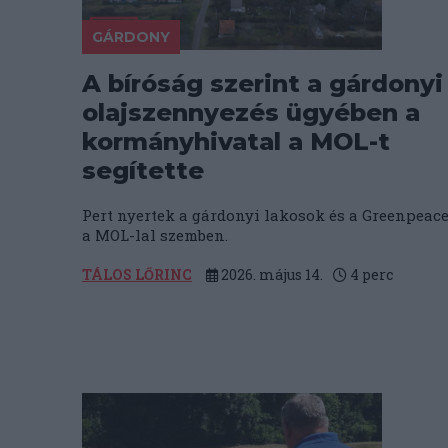
GÁRDONY
A bíróság szerint a gárdonyi
olajszennyezés ügyében a
kormányhivatal a MOL-t
segítette
Pert nyertek a gárdonyi lakosok és a Greenpeac
a MOL-lal szemben.
TÁLOS LŐRINC
2026. május 14.
4
perc