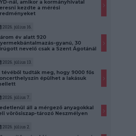
YD-nál, amikor a kormányhivatal
eresni kezdte a mérési
redményeket
2026. július 16.
árom év alatt 920
yermekbántalmazás-gyanú, 30
irúgott nevelő csak a Szent Ágotánál
2026. július 13.
 tévéből tudták meg, hogy 9000 fős
oncerthelyszín épülhet a lakásuk
ellett
2026. július 7.
edetlenül áll a mérgező anyagokkal
eli vörösiszap-tározó Neszmélyen
2026. július 2.