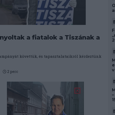
O
a
F
„
yoltak a fiatalok a Tiszának a
2
kampányát követtük, és tapasztalataikról kérdeztünk
M
e
v
.
2
perc
M
–
1