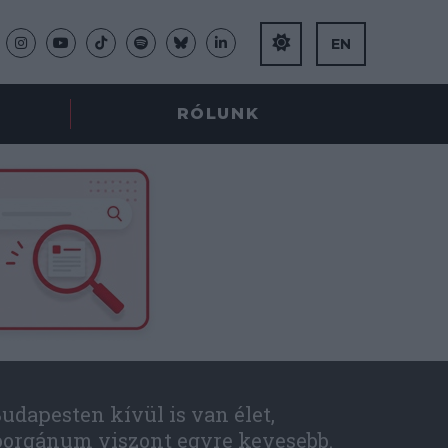
EN
RÓLUNK
udapesten kívül is van élet,
óorgánum viszont egyre kevesebb.