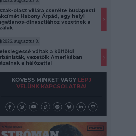
2026. augusztus 3.
szak-olasz villára cserélte budapesti
akcímét Habony Árpád, egy helyi
ngatlanos-dinasztiához vezetnek a
zálak
2026. augusztus 3.
eleslegessé váltak a külföldi
rbánisták, vezetőik Amerikában
ázalnak a hálózattal
KÖVESS MINKET VAGY
LÉPJ
VELÜNK KAPCSOLATBA!