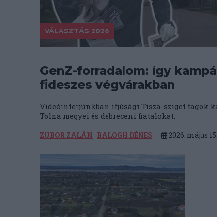
VÁLASZTÁS 2026
GenZ-forradalom: így kampán
fideszes végvárakban
Videóinterjúnkban ifjúsági Tisza-sziget tagok 
Tolna megyei és debreceni fiatalokat.
ZUBOR ZALÁN
BALOGH DÉNES
2026. május 15