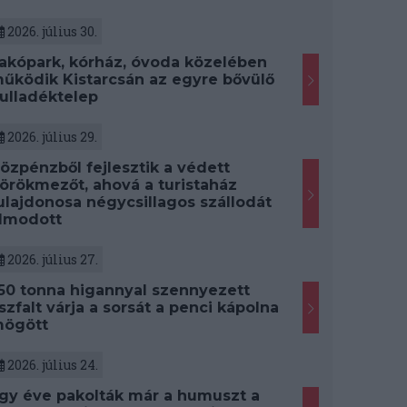
2026. július 30.
akópark, kórház, óvoda közelében
űködik Kistarcsán az egyre bővülő
ulladéktelep
2026. július 29.
özpénzből fejlesztik a védett
örökmezőt, ahová a turistaház
ulajdonosa négycsillagos szállodát
lmodott
2026. július 27.
50 tonna higannyal szennyezett
szfalt várja a sorsát a penci kápolna
ögött
2026. július 24.
gy éve pakolták már a humuszt a