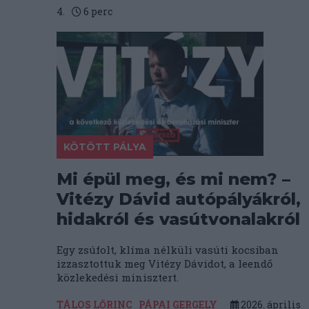
4.
6
perc
KÖTÖTT PÁLYA
Mi épül meg, és mi nem? –
Vitézy Dávid autópályákról,
hidakról és vasútvonalakról
Egy zsúfolt, klíma nélküli vasúti kocsiban
izzasztottuk meg Vitézy Dávidot, a leendő
közlekedési minisztert.
TÁLOS LŐRINC
PÁPAI GERGELY
2026. április