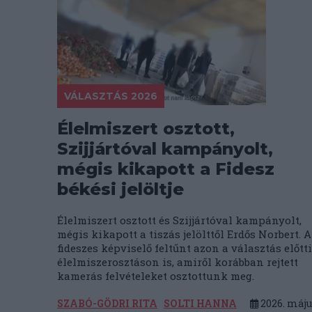
VÁLASZTÁS 2026
Élelmiszert osztott,
Szijjártóval kampányolt,
mégis kikapott a Fidesz
békési jelöltje
Élelmiszert osztott és Szijjártóval kampányolt,
mégis kikapott a tiszás jelölttől Erdős Norbert. A
fideszes képviselő feltűnt azon a választás előtti
élelmiszerosztáson is, amiről korábban rejtett
kamerás felvételeket osztottunk meg.
SZABÓ-GÖDRI RITA
SOLTI HANNA
2026. máju