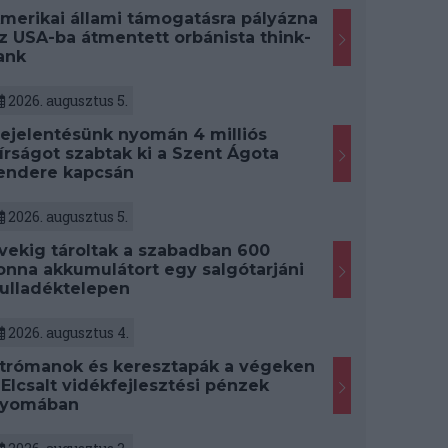
merikai állami támogatásra pályázna
z USA-ba átmentett orbánista think-
ank
2026. augusztus 5.
ejelentésünk nyomán 4 milliós
írságot szabtak ki a Szent Ágota
endere kapcsán
2026. augusztus 5.
vekig tároltak a szabadban 600
onna akkumulátort egy salgótarjáni
ulladéktelepen
2026. augusztus 4.
trómanok és keresztapák a végeken
 Elcsalt vidékfejlesztési pénzek
yomában