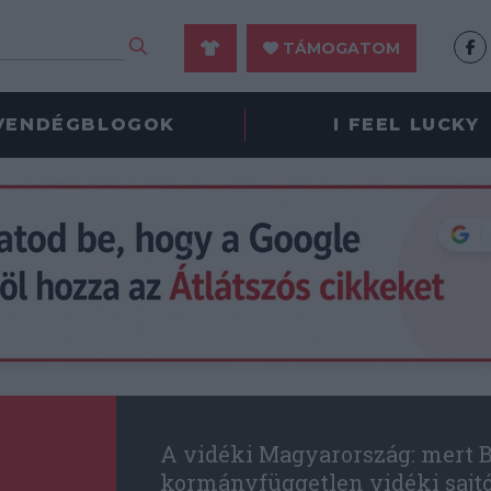
TÁMOGATOM
VENDÉGBLOGOK
I FEEL LUCKY
A vidéki Magyarország: mert B
kormányfüggetlen vidéki sajt