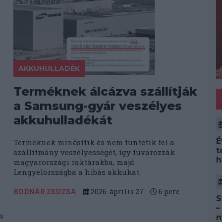
AKKUHULLADÉK
Terméknek álcázva szállítják
a Samsung-gyár veszélyes
akkuhulladékát
É
Terméknek minősítik és nem tüntetik fel a
t
szállítmány veszélyességét, így fuvarozzák
h
magyarországi raktárakba, majd
Lengyelországba a hibás akkukat.
BODNÁR ZSUZSA
2026. április 27.
6
perc
S
–
s
n