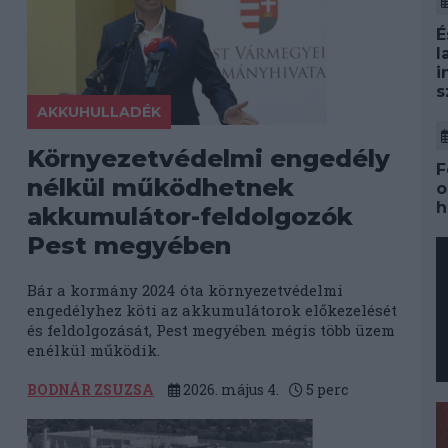
É
l
i
s
AKKUHULLADÉK
Környezetvédelmi engedély
F
nélkül működhetnek
o
h
akkumulátor-feldolgozók
Pest megyében
Bár a kormány 2024 óta környezetvédelmi
engedélyhez köti az akkumulátorok előkezelését
és feldolgozását, Pest megyében mégis több üzem
enélkül működik.
BODNÁR ZSUZSA
2026. május 4.
5
perc