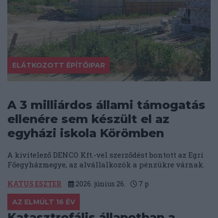
ELÁTKOZOTT ÉPÍTŐIPAR
A 3 milliárdos állami támogatás
ellenére sem készült el az
egyházi iskola Körömben
A kivitelező DENCO Kft.-vel szerződést bontott az Egri
Főegyházmegye, az alvállalkozók a pénzükre várnak.
KATUS ESZTER
2026. június 26.
7
p
AZ ELMÚLT 16 ÉV
Katasztrofális állapotban a