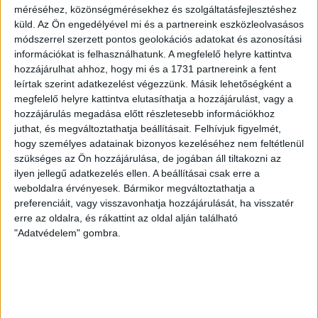
Míg a Szigetszentmiklóson működő akkufeldolgozót
méréséhez, közönségmérésekhez és szolgáltatásfejlesztéshez
nem tartja környezetre veszélyesnek a város
küld.
Az Ön engedélyével mi és a partnereink eszközleolvasásos
polgármestere, a SungEel Kft. másik, bátonyterenyei
módszerrel szerzett pontos geolokációs adatokat és azonosítási
üzemének új engedélye miatt perre ment a helyi
információkat is felhasználhatunk. A megfelelő helyre kattintva
önkormányzat.
hozzájárulhat ahhoz, hogy mi és a 1731 partnereink a fent
leírtak szerint adatkezelést végezzünk. Másik lehetőségként a
BODNÁR ZSUZSA
PÁPAI GERGELY
2026. június 3.
megfelelő helyre kattintva elutasíthatja a hozzájárulást, vagy a
6
p
hozzájárulás megadása előtt részletesebb információkhoz
juthat, és megváltoztathatja beállításait.
Felhívjuk figyelmét,
HÓDMEZŐVÁSÁRHELY
hogy személyes adatainak bizonyos kezeléséhez nem feltétlenül
Eljárást indított a
szükséges az Ön hozzájárulása, de jogában áll tiltakozni az
kormányhivatal Lázár János
ilyen jellegű adatkezelés ellen. A beállításai csak erre a
weboldalra érvényesek. Bármikor megváltoztathatja a
erdőbe épült teniszpályája
preferenciáit, vagy visszavonhatja hozzájárulását, ha visszatér
kapcsán
erre az oldalra, és rákattint az oldal alján található
"Adatvédelem" gombra.
Azt nem közölték, hogy milyen eljárás, csak annyit,
hogy folyamatban van.
SEGESVÁRI CSABA
2026. május 28.
2
p