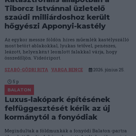
Tiborcz Istvánnal üzletelő
szaúdi milliárdoshoz került
hőgyészi Apponyi-kastély
Az egykor messze földön híres műemlék kastélyszálló
most betört ablakokkal, lyukas tetővel, penészes,
leázott, helyenként leomlott falakkal várja, hogy
összedőljön. Videóriport.
SZABÓ-GÖDRI RITA
VARGA BENCE
2026. június 25.
5
p
BALATON
Luxus-lakópark építésének
felfüggesztését kérik az új
kormánytól a fonyódiak
Megindultak a földmunkák a fonyódi Balaton-partra