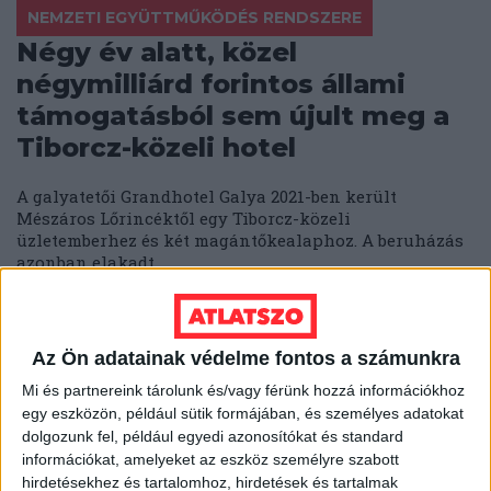
NEMZETI EGYÜTTMŰKÖDÉS RENDSZERE
Négy év alatt, közel
négymilliárd forintos állami
támogatásból sem újult meg a
Tiborcz-közeli hotel
A galyatetői Grandhotel Galya 2021-ben került
Mészáros Lőrincéktől egy Tiborcz-közeli
üzletemberhez és két magántőkealaphoz. A beruházás
azonban elakadt.
KATUS ESZTER
2026. június 8.
8
p
AKKUHULLADÉK
Az Ön adatainak védelme fontos a számunkra
„Egy szappangyár is veszélyes"
Mi és partnereink tárolunk és/vagy férünk hozzá információkhoz
– két polgármester, két
egy eszközön, például sütik formájában, és személyes adatokat
dolgozunk fel, például egyedi azonosítókat és standard
akkufeldolgozó
információkat, amelyeket az eszköz személyre szabott
hirdetésekhez és tartalomhoz, hirdetések és tartalmak