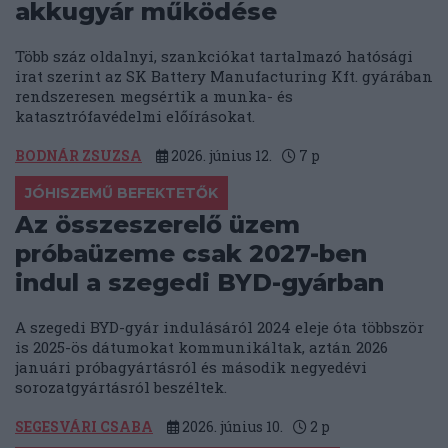
akkugyár működése
Több száz oldalnyi, szankciókat tartalmazó hatósági
irat szerint az SK Battery Manufacturing Kft. gyárában
rendszeresen megsértik a munka- és
katasztrófavédelmi előírásokat.
BODNÁR ZSUZSA
2026. június 12.
7
p
JÓHISZEMŰ BEFEKTETŐK
Az összeszerelő üzem
próbaüzeme csak 2027-ben
indul a szegedi BYD-gyárban
A szegedi BYD-gyár indulásáról 2024 eleje óta többször
is 2025-ös dátumokat kommunikáltak, aztán 2026
januári próbagyártásról és második negyedévi
sorozatgyártásról beszéltek.
SEGESVÁRI CSABA
2026. június 10.
2
p