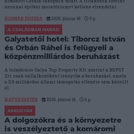
álmodott Cordia-lakópark miatt. A tiltakozók szerint
azonnal építési moratóriumot kellene elrendelni.
BODNÁR ZSUZSA
2026. június 18.
5
p
A CSALÁDBAN MARAD
Galyatetői hotel: Tiborcz István
és Orbán Ráhel is felügyeli a
közpénzmilliárdos beruházást
A tulajdonos Galya Top Property Kft. szerint a BDPST
Zrt. csak vállalkozóként irányítja a beruházást, amely
a 3,9 milliárdos állami támogatás ellenére sem készült
el.
KATUS ESZTER
2026. június 15.
6
p
AKKUGYÁR
A dolgozókra és a környezetre
is veszélyeztető a komáromi