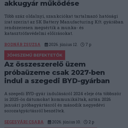
akkugyár működése
Több száz oldalnyi, szankciókat tartalmazó hatósági
irat szerint az SK Battery Manufacturing Kft. gyárában
rendszeresen megsértik a munka- és
katasztrófavédelmi előírásokat.
BODNÁR ZSUZSA
2026. június 12.
7
p
JÓHISZEMŰ BEFEKTETŐK
Az összeszerelő üzem
próbaüzeme csak 2027-ben
indul a szegedi BYD-gyárban
A szegedi BYD-gyár indulásáról 2024 eleje óta többször
is 2025-ös dátumokat kommunikáltak, aztán 2026
januári próbagyártásról és második negyedévi
sorozatgyártásról beszéltek.
SEGESVÁRI CSABA
2026. június 10.
2
p