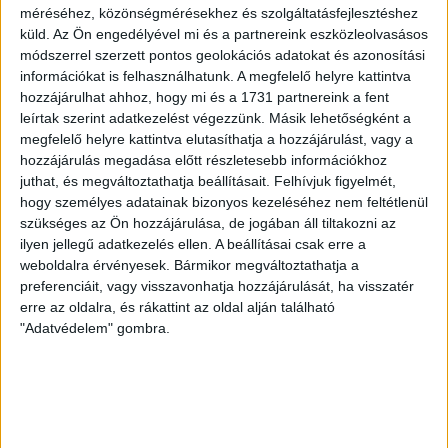
Míg a Szigetszentmiklóson működő akkufeldolgozót
méréséhez, közönségmérésekhez és szolgáltatásfejlesztéshez
nem tartja környezetre veszélyesnek a város
küld.
Az Ön engedélyével mi és a partnereink eszközleolvasásos
polgármestere, a SungEel Kft. másik, bátonyterenyei
módszerrel szerzett pontos geolokációs adatokat és azonosítási
üzemének új engedélye miatt perre ment a helyi
információkat is felhasználhatunk. A megfelelő helyre kattintva
önkormányzat.
hozzájárulhat ahhoz, hogy mi és a 1731 partnereink a fent
leírtak szerint adatkezelést végezzünk. Másik lehetőségként a
BODNÁR ZSUZSA
PÁPAI GERGELY
2026. június 3.
megfelelő helyre kattintva elutasíthatja a hozzájárulást, vagy a
6
p
hozzájárulás megadása előtt részletesebb információkhoz
juthat, és megváltoztathatja beállításait.
Felhívjuk figyelmét,
HÓDMEZŐVÁSÁRHELY
hogy személyes adatainak bizonyos kezeléséhez nem feltétlenül
Eljárást indított a
szükséges az Ön hozzájárulása, de jogában áll tiltakozni az
kormányhivatal Lázár János
ilyen jellegű adatkezelés ellen. A beállításai csak erre a
weboldalra érvényesek. Bármikor megváltoztathatja a
erdőbe épült teniszpályája
preferenciáit, vagy visszavonhatja hozzájárulását, ha visszatér
kapcsán
erre az oldalra, és rákattint az oldal alján található
"Adatvédelem" gombra.
Azt nem közölték, hogy milyen eljárás, csak annyit,
hogy folyamatban van.
SEGESVÁRI CSABA
2026. május 28.
2
p