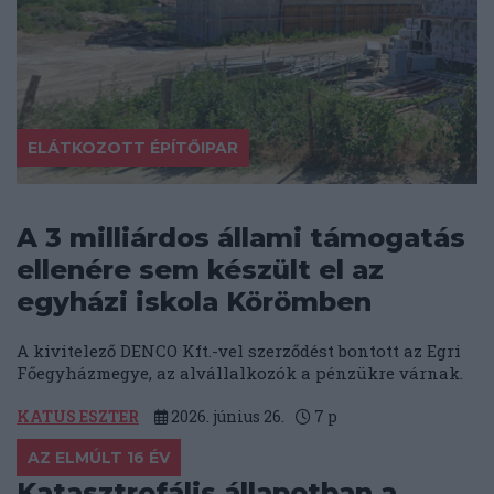
ELÁTKOZOTT ÉPÍTŐIPAR
A 3 milliárdos állami támogatás
ellenére sem készült el az
egyházi iskola Körömben
A kivitelező DENCO Kft.-vel szerződést bontott az Egri
Főegyházmegye, az alvállalkozók a pénzükre várnak.
KATUS ESZTER
2026. június 26.
7
p
AZ ELMÚLT 16 ÉV
Katasztrofális állapotban a