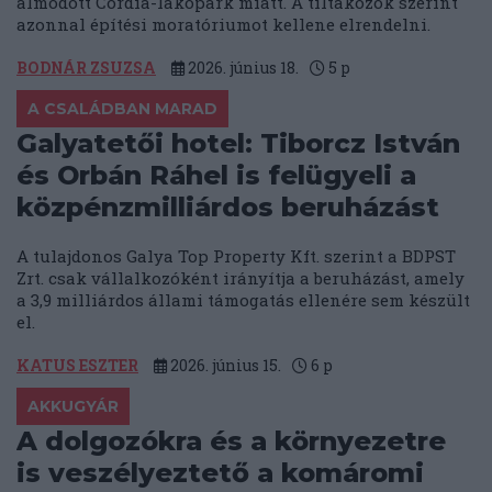
álmodott Cordia-lakópark miatt. A tiltakozók szerint
azonnal építési moratóriumot kellene elrendelni.
BODNÁR ZSUZSA
2026. június 18.
5
p
A CSALÁDBAN MARAD
Galyatetői hotel: Tiborcz István
és Orbán Ráhel is felügyeli a
közpénzmilliárdos beruházást
A tulajdonos Galya Top Property Kft. szerint a BDPST
Zrt. csak vállalkozóként irányítja a beruházást, amely
a 3,9 milliárdos állami támogatás ellenére sem készült
el.
KATUS ESZTER
2026. június 15.
6
p
AKKUGYÁR
A dolgozókra és a környezetre
is veszélyeztető a komáromi