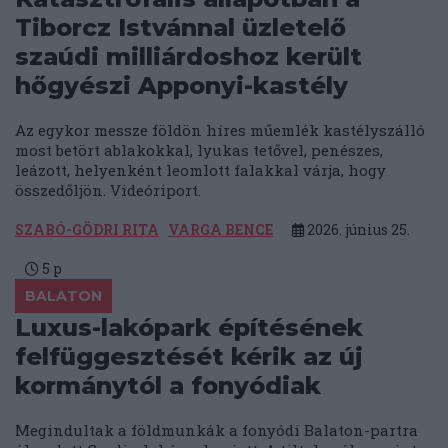
Tiborcz Istvánnal üzletelő
szaúdi milliárdoshoz került
hőgyészi Apponyi-kastély
Az egykor messze földön híres műemlék kastélyszálló
most betört ablakokkal, lyukas tetővel, penészes,
leázott, helyenként leomlott falakkal várja, hogy
összedőljön. Videóriport.
SZABÓ-GÖDRI RITA
VARGA BENCE
2026. június 25.
5
p
BALATON
Luxus-lakópark építésének
felfüggesztését kérik az új
kormánytól a fonyódiak
Megindultak a földmunkák a fonyódi Balaton-partra