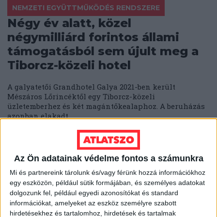
NEMZETI EGYÜTTMŰKÖDÉS RENDSZERE
Négy év alatt, közel
négymilliárd forintos állami
támogatásból sem újult meg a
Tiborcz-közeli hotel
A galyatetői Grandhotel Galya 2021-ben került
Mészáros Lőrincéktől egy Tiborcz-közeli
üzletemberhez és két magántőkealaphoz. A beruházás
azonban elakadt.
KATUS ESZTER
2026. június 8.
8
p
AKKUHULLADÉK
Az Ön adatainak védelme fontos a számunkra
„Egy szappangyár is veszélyes"
Mi és partnereink tárolunk és/vagy férünk hozzá információkhoz
– két polgármester, két
egy eszközön, például sütik formájában, és személyes adatokat
dolgozunk fel, például egyedi azonosítókat és standard
akkufeldolgozó
információkat, amelyeket az eszköz személyre szabott
hirdetésekhez és tartalomhoz, hirdetések és tartalmak