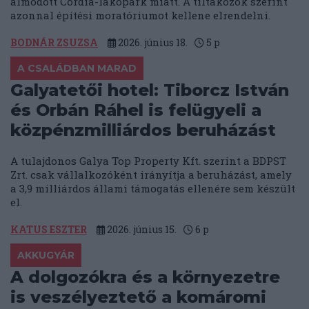
álmodott Cordia-lakópark miatt. A tiltakozók szerint
azonnal építési moratóriumot kellene elrendelni.
BODNÁR ZSUZSA
2026. június 18.
5
p
A CSALÁDBAN MARAD
Galyatetői hotel: Tiborcz István
és Orbán Ráhel is felügyeli a
közpénzmilliárdos beruházást
A tulajdonos Galya Top Property Kft. szerint a BDPST
Zrt. csak vállalkozóként irányítja a beruházást, amely
a 3,9 milliárdos állami támogatás ellenére sem készült
el.
KATUS ESZTER
2026. június 15.
6
p
AKKUGYÁR
A dolgozókra és a környezetre
is veszélyeztető a komáromi