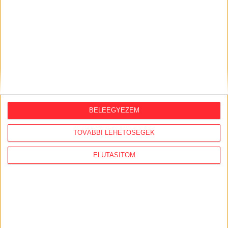
ORSZÁGSZERTE AJÁNLÓ
BELEEGYEZEM
2026. augusztus 5.
TOVÁBBI LEHETŐSÉGEK
Évekig tároltak a szabadban 600 tonna
akkumulátort egy salgótarjáni
ELUTASÍTOM
hulladéktelepen
2026. augusztus 4.
Strómanok és keresztapák a végeken –
Elcsalt vidékfejlesztési pénzek
nyomában