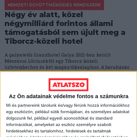
NEMZETI EGYÜTTMŰKÖDÉS RENDSZERE
Négy év alatt, közel
négymilliárd forintos állami
támogatásból sem újult meg a
Tiborcz-közeli hotel
A galyatetői Grandhotel Galya 2021-ben került
Mészáros Lőrincéktől egy Tiborcz-közeli
üzletemberhez és két magántőkealaphoz. A beruházás
azonban elakadt.
KATUS ESZTER
2026. június 8.
8
p
Az Ön adatainak védelme fontos a számunkra
AKKUHULLADÉK
„Egy szappangyár is veszélyes"
Mi és partnereink tárolunk és/vagy férünk hozzá információkhoz
egy eszközön, például sütik formájában, és személyes adatokat
– két polgármester, két
dolgozunk fel, például egyedi azonosítókat és standard
akkufeldolgozó
információkat, amelyeket az eszköz személyre szabott
hirdetésekhez és tartalomhoz, hirdetések és tartalmak