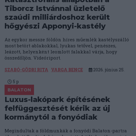
Tiborcz Istvánnal üzletelő
szaúdi milliárdoshoz került
hőgyészi Apponyi-kastély
Az egykor messze földön híres műemlék kastélyszálló
most betört ablakokkal, lyukas tetővel, penészes,
leázott, helyenként leomlott falakkal várja, hogy
összedőljön. Videóriport.
SZABÓ-GÖDRI RITA
VARGA BENCE
2026. június 25.
5
p
BALATON
Luxus-lakópark építésének
felfüggesztését kérik az új
kormánytól a fonyódiak
Megindultak a földmunkák a fonyódi Balaton-partra