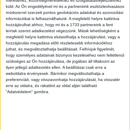
Míg a Szigetszentmiklóson működő akkufeldolgozót
méréséhez, közönségmérésekhez és szolgáltatásfejlesztéshez
nem tartja környezetre veszélyesnek a város
küld.
Az Ön engedélyével mi és a partnereink eszközleolvasásos
polgármestere, a SungEel Kft. másik, bátonyterenyei
módszerrel szerzett pontos geolokációs adatokat és azonosítási
üzemének új engedélye miatt perre ment a helyi
információkat is felhasználhatunk. A megfelelő helyre kattintva
önkormányzat.
hozzájárulhat ahhoz, hogy mi és a 1733 partnereink a fent
leírtak szerint adatkezelést végezzünk. Másik lehetőségként a
BODNÁR ZSUZSA
PÁPAI GERGELY
2026. június 3.
megfelelő helyre kattintva elutasíthatja a hozzájárulást, vagy a
hozzájárulás megadása előtt részletesebb információkhoz
6
p
juthat, és megváltoztathatja beállításait.
Felhívjuk figyelmét,
HÓDMEZŐVÁSÁRHELY
hogy személyes adatainak bizonyos kezeléséhez nem feltétlenül
szükséges az Ön hozzájárulása, de jogában áll tiltakozni az
Eljárást indított a
ilyen jellegű adatkezelés ellen. A beállításai csak erre a
kormányhivatal Lázár János
weboldalra érvényesek. Bármikor megváltoztathatja a
erdőbe épült teniszpályája
preferenciáit, vagy visszavonhatja hozzájárulását, ha visszatér
erre az oldalra, és rákattint az oldal alján található
kapcsán
"Adatvédelem" gombra.
Azt nem közölték, hogy milyen eljárás, csak annyit,
hogy folyamatban van.
SEGESVÁRI CSABA
2026. május 28.
2
p