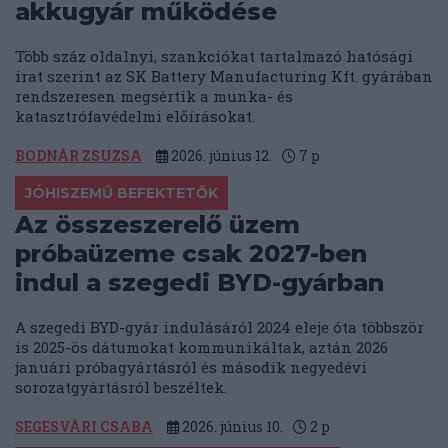
akkugyár működése
Több száz oldalnyi, szankciókat tartalmazó hatósági
irat szerint az SK Battery Manufacturing Kft. gyárában
rendszeresen megsértik a munka- és
katasztrófavédelmi előírásokat.
BODNÁR ZSUZSA
2026. június 12.
7
p
JÓHISZEMŰ BEFEKTETŐK
Az összeszerelő üzem
próbaüzeme csak 2027-ben
indul a szegedi BYD-gyárban
A szegedi BYD-gyár indulásáról 2024 eleje óta többször
is 2025-ös dátumokat kommunikáltak, aztán 2026
januári próbagyártásról és második negyedévi
sorozatgyártásról beszéltek.
SEGESVÁRI CSABA
2026. június 10.
2
p