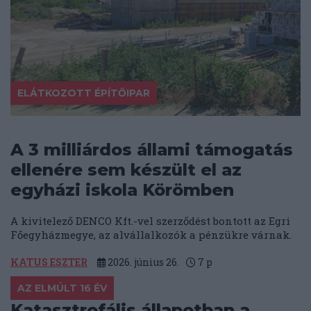
ELÁTKOZOTT ÉPÍTŐIPAR
A 3 milliárdos állami támogatás
ellenére sem készült el az
egyházi iskola Körömben
A kivitelező DENCO Kft.-vel szerződést bontott az Egri
Főegyházmegye, az alvállalkozók a pénzükre várnak.
KATUS ESZTER
2026. június 26.
7
p
AZ ELMÚLT 16 ÉV
Katasztrofális állapotban a