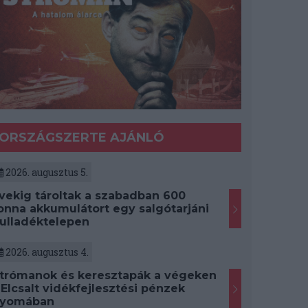
ORSZÁGSZERTE AJÁNLÓ
2026. augusztus 5.
vekig tároltak a szabadban 600
onna akkumulátort egy salgótarjáni
ulladéktelepen
2026. augusztus 4.
trómanok és keresztapák a végeken
 Elcsalt vidékfejlesztési pénzek
yomában