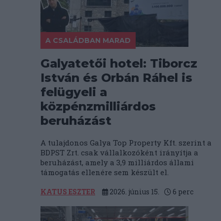
A CSALÁDBAN MARAD
Galyatetői hotel: Tiborcz
István és Orbán Ráhel is
felügyeli a
közpénzmilliárdos
beruházást
A tulajdonos Galya Top Property Kft. szerint a
BDPST Zrt. csak vállalkozóként irányítja a
beruházást, amely a 3,9 milliárdos állami
támogatás ellenére sem készült el.
KATUS ESZTER
2026. június 15.
6
perc