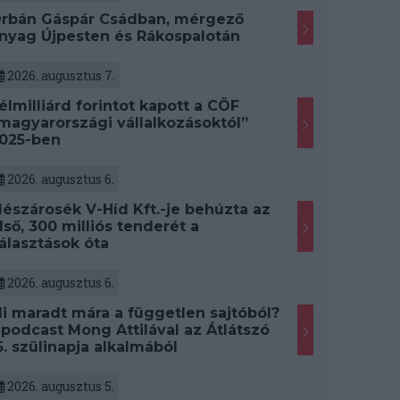
rbán Gáspár Csádban, mérgező
nyag Újpesten és Rákospalotán
2026. augusztus 7.
élmilliárd forintot kapott a CÖF
magyarországi vállalkozásoktól”
025-ben
2026. augusztus 6.
észárosék V-Híd Kft.-je behúzta az
lső, 300 milliós tenderét a
álasztások óta
2026. augusztus 6.
i maradt mára a független sajtóból?
 podcast Mong Attilával az Átlátszó
5. szülinapja alkalmából
2026. augusztus 5.