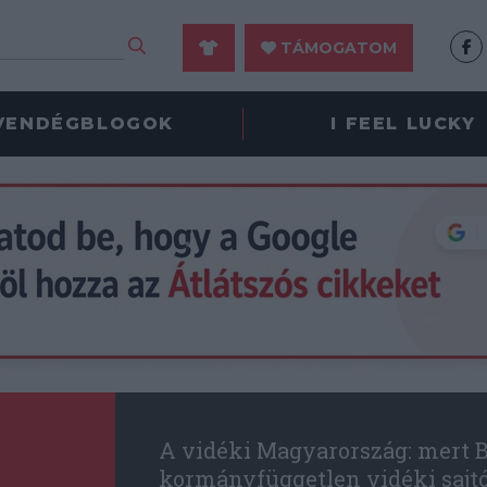
TÁMOGATOM
VENDÉGBLOGOK
I FEEL LUCKY
A vidéki Magyarország: mert B
kormányfüggetlen vidéki sajt