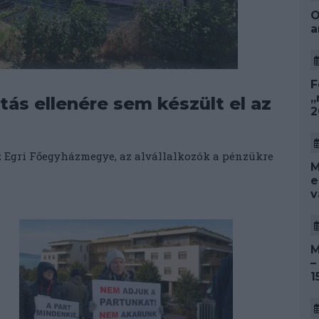
O
a
F
„
tás ellenére sem készült el az
2
az Egri Főegyházmegye, az alvállalkozók a pénzükre
M
e
v
M
–
1