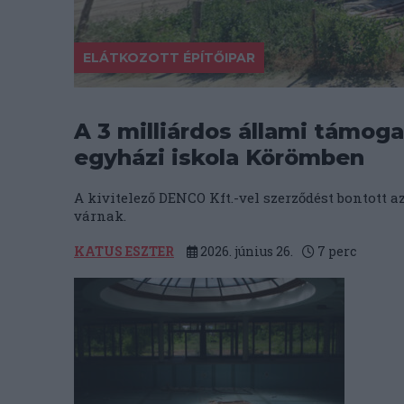
ELÁTKOZOTT ÉPÍTŐIPAR
A 3 milliárdos állami támoga
egyházi iskola Körömben
A kivitelező DENCO Kft.-vel szerződést bontott 
várnak.
KATUS ESZTER
2026. június 26.
7
perc