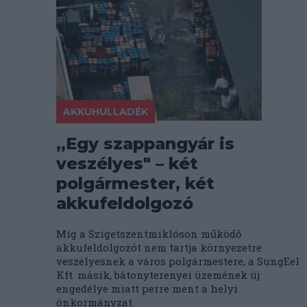
AKKUHULLADÉK
„Egy szappangyár is
veszélyes" – két
polgármester, két
akkufeldolgozó
Míg a Szigetszentmiklóson működő
akkufeldolgozót nem tartja környezetre
veszélyesnek a város polgármestere, a SungEel
Kft. másik, bátonyterenyei üzemének új
engedélye miatt perre ment a helyi
önkormányzat.