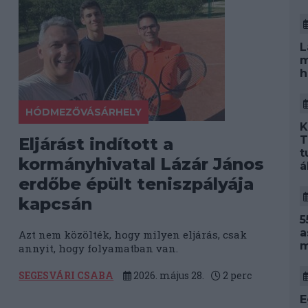
L
m
h
HÓDMEZŐVÁSÁRHELY
K
T
Eljárást indított a
t
kormányhivatal Lázár János
á
erdőbe épült teniszpályája
kapcsán
5
a
Azt nem közölték, hogy milyen eljárás, csak
m
annyit, hogy folyamatban van.
SEGESVÁRI CSABA
2026. május 28.
2
perc
E