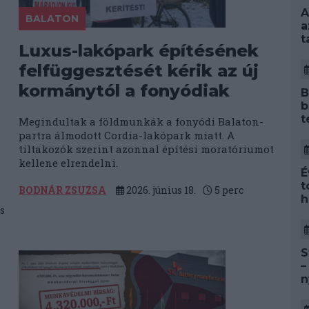
A
BALATON
a
t
Luxus-lakópark építésének
felfüggesztését kérik az új
kormánytól a fonyódiak
B
b
t
Megindultak a földmunkák a fonyódi Balaton-
partra álmodott Cordia-lakópark miatt. A
tiltakozók szerint azonnal építési moratóriumot
kellene elrendelni.
É
t
BODNÁR ZSUZSA
2026. június 18.
5
perc
h
s
S
–
n