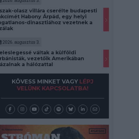
2026. augusztus 3.
szak-olasz villára cserélte budapesti
akcímét Habony Árpád, egy helyi
ngatlanos-dinasztiához vezetnek a
zálak
2026. augusztus 3.
eleslegessé váltak a külföldi
rbánisták, vezetőik Amerikában
ázalnak a hálózattal
KÖVESS MINKET VAGY
LÉPJ
VELÜNK KAPCSOLATBA!