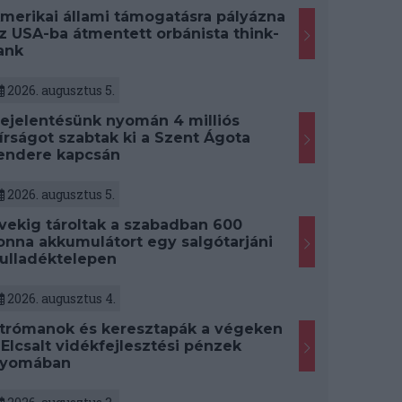
merikai állami támogatásra pályázna
z USA-ba átmentett orbánista think-
ank
2026. augusztus 5.
ejelentésünk nyomán 4 milliós
írságot szabtak ki a Szent Ágota
endere kapcsán
2026. augusztus 5.
vekig tároltak a szabadban 600
onna akkumulátort egy salgótarjáni
ulladéktelepen
2026. augusztus 4.
trómanok és keresztapák a végeken
 Elcsalt vidékfejlesztési pénzek
yomában