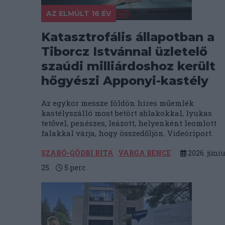
AZ ELMÚLT 16 ÉV
Katasztrofális állapotban a
Tiborcz Istvánnal üzletelő
szaúdi milliárdoshoz került
hőgyészi Apponyi-kastély
Az egykor messze földön híres műemlék
kastélyszálló most betört ablakokkal, lyukas
tetővel, penészes, leázott, helyenként leomlott
falakkal várja, hogy összedőljön. Videóriport.
SZABÓ-GÖDRI RITA
VARGA BENCE
2026. júniu
25.
5
perc