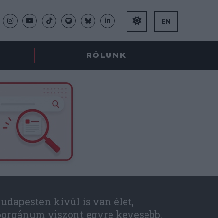
EN
RÓLUNK
udapesten kívül is van élet,
óorgánum viszont egyre kevesebb.