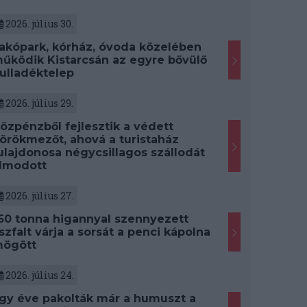
2026. július 30.
akópark, kórház, óvoda közelében
űködik Kistarcsán az egyre bővülő
ulladéktelep
2026. július 29.
özpénzből fejlesztik a védett
örökmezőt, ahová a turistaház
ulajdonosa négycsillagos szállodát
lmodott
2026. július 27.
50 tonna higannyal szennyezett
szfalt várja a sorsát a penci kápolna
ögött
2026. július 24.
gy éve pakolták már a humuszt a