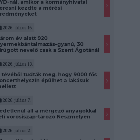
YD-nál, amikor a kormányhivatal
eresni kezdte a mérési
redményeket
2026. július 16.
árom év alatt 920
yermekbántalmazás-gyanú, 30
irúgott nevelő csak a Szent Ágotánál
2026. július 13.
 tévéből tudták meg, hogy 9000 fős
oncerthelyszín épülhet a lakásuk
ellett
2026. július 7.
edetlenül áll a mérgező anyagokkal
eli vörösiszap-tározó Neszmélyen
2026. július 2.