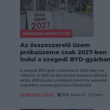
JÓHISZEMŰ BEFEKTETŐK
Az összeszerelő üzem
próbaüzeme csak 2027-ben
indul a szegedi BYD-gyárba
A szegedi BYD-gyár indulásáról 2024 eleje óta
többször is 2025-ös dátumokat kommunikáltak,
aztán 2026 januári próbagyártásról és második
negyedévi sorozatgyártásról beszéltek.
SEGESVÁRI CSABA
2026. június 10.
2
perc