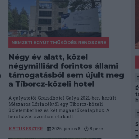
NEMZETI EGYÜTTMŰKÖDÉS RENDSZERE
Négy év alatt, közel
négymilliárd forintos állami
n
támogatásból sem újult meg
a Tiborcz-közeli hotel
É
t
A galyatetői Grandhotel Galya 2021-ben került
h
Mészáros Lőrincéktől egy Tiborcz-közeli
üzletemberhez és két magántőkealaphoz. A
beruházás azonban elakadt.
S
KATUS ESZTER
2026. június 8.
8
perc
–
n