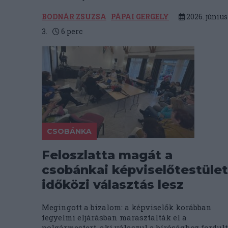
BODNÁR ZSUZSA
PÁPAI GERGELY
2026. június
3.
6
perc
CSOBÁNKA
Feloszlatta magát a
csobánkai képviselőtestület
időközi választás lesz
Megingott a bizalom: a képviselők korábban
fegyelmi eljárásban marasztalták el a
polgármestert, aki válaszul a bírósághoz fordult