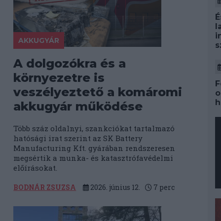
É
l
i
AKKUGYÁR
s
A dolgozókra és a
környezetre is
F
veszélyeztető a komáromi
o
h
akkugyár működése
Több száz oldalnyi, szankciókat tartalmazó
hatósági irat szerint az SK Battery
Manufacturing Kft. gyárában rendszeresen
megsértik a munka- és katasztrófavédelmi
előírásokat.
BODNÁR ZSUZSA
2026. június 12.
7
perc