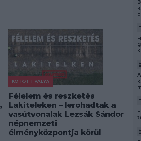
B
k
e
H
g
k
A
k
KÖTÖTT PÁLYA
m
Félelem és reszketés
,
Lakiteleken – lerohadtak a
F
vasútvonalak Lezsák Sándor
t
népnemzeti
élményközpontja körül
.