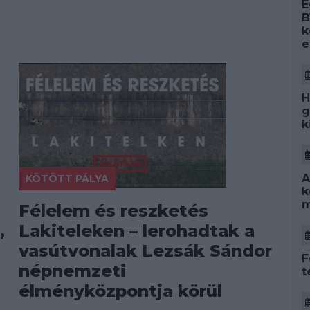
E
B
k
e
H
g
k
A
KÖTÖTT PÁLYA
k
m
Félelem és reszketés
,
Lakiteleken – lerohadtak a
vasútvonalak Lezsák Sándor
F
népnemzeti
t
élményközpontja körül
.