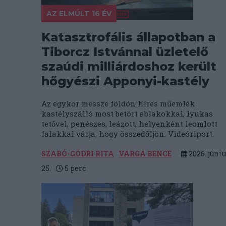
AZ ELMÚLT 16 ÉV
Katasztrofális állapotban a
Tiborcz Istvánnal üzletelő
szaúdi milliárdoshoz került
hőgyészi Apponyi-kastély
Az egykor messze földön híres műemlék
kastélyszálló most betört ablakokkal, lyukas
tetővel, penészes, leázott, helyenként leomlott
falakkal várja, hogy összedőljön. Videóriport.
SZABÓ-GÖDRI RITA
VARGA BENCE
2026. júniu
25.
5
perc