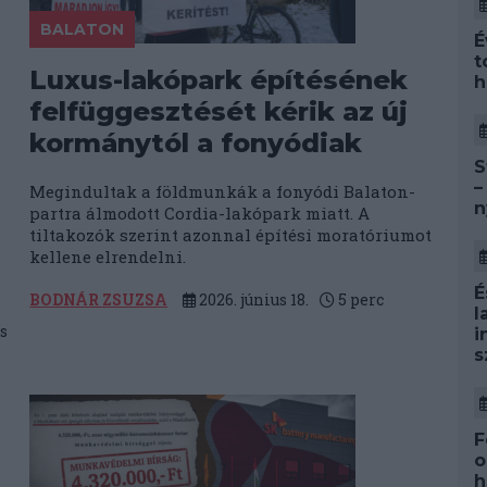
BALATON
É
t
Luxus-lakópark építésének
h
felfüggesztését kérik az új
kormánytól a fonyódiak
S
–
Megindultak a földmunkák a fonyódi Balaton-
n
partra álmodott Cordia-lakópark miatt. A
tiltakozók szerint azonnal építési moratóriumot
kellene elrendelni.
É
BODNÁR ZSUZSA
2026. június 18.
5
perc
l
s
i
s
F
o
h