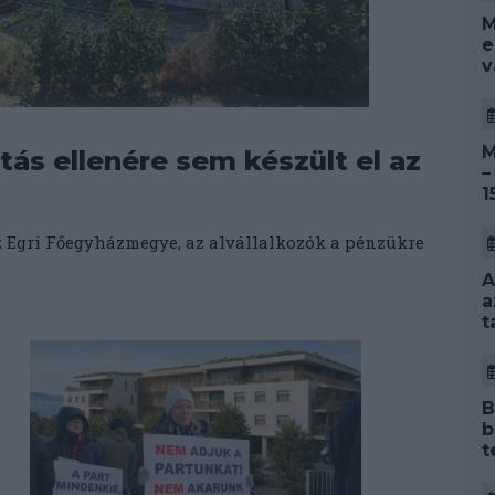
M
e
v
M
tás ellenére sem készült el az
–
1
az Egri Főegyházmegye, az alvállalkozók a pénzükre
A
a
t
B
b
t