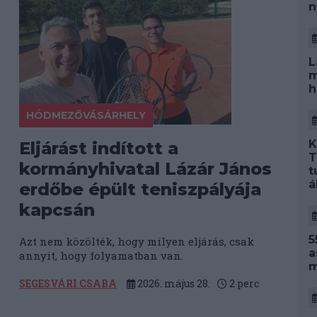
n
L
m
h
HÓDMEZŐVÁSÁRHELY
K
Eljárást indított a
T
kormányhivatal Lázár János
t
á
erdőbe épült teniszpályája
kapcsán
5
Azt nem közölték, hogy milyen eljárás, csak
a
annyit, hogy folyamatban van.
m
SEGESVÁRI CSABA
2026. május 28.
2
perc