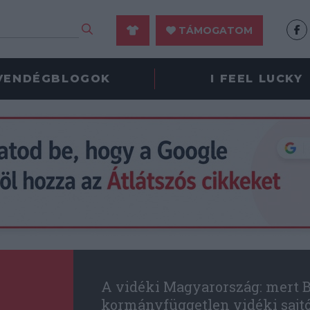
TÁMOGATOM
VENDÉGBLOGOK
I FEEL LUCKY
A vidéki Magyarország: mert B
kormányfüggetlen vidéki sajt