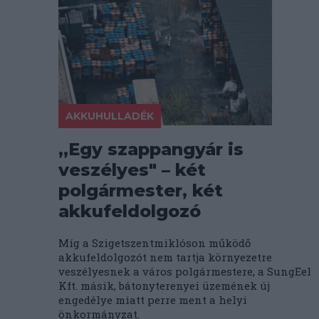
AKKUHULLADÉK
„Egy szappangyár is
veszélyes" – két
polgármester, két
akkufeldolgozó
Míg a Szigetszentmiklóson működő
akkufeldolgozót nem tartja környezetre
veszélyesnek a város polgármestere, a SungEel
Kft. másik, bátonyterenyei üzemének új
engedélye miatt perre ment a helyi
önkormányzat.