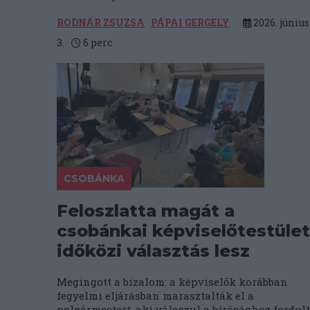
BODNÁR ZSUZSA
PÁPAI GERGELY
2026. június
3.
6
perc
CSOBÁNKA
Feloszlatta magát a
csobánkai képviselőtestület
időközi választás lesz
Megingott a bizalom: a képviselők korábban
fegyelmi eljárásban marasztalták el a
polgármestert, aki válaszul a bírósághoz fordult