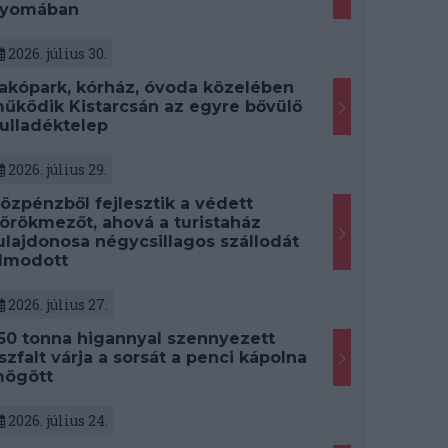
yomában
2026. július 30.
akópark, kórház, óvoda közelében
űködik Kistarcsán az egyre bővülő
ulladéktelep
2026. július 29.
özpénzből fejlesztik a védett
örökmezőt, ahová a turistaház
ulajdonosa négycsillagos szállodát
lmodott
2026. július 27.
50 tonna higannyal szennyezett
szfalt várja a sorsát a penci kápolna
ögött
2026. július 24.