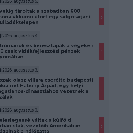
2026. augusztus 5.
vekig tároltak a szabadban 600
onna akkumulátort egy salgótarjáni
ulladéktelepen
2026. augusztus 4.
trómanok és keresztapák a végeken
 Elcsalt vidékfejlesztési pénzek
yomában
2026. augusztus 3.
szak-olasz villára cserélte budapesti
akcímét Habony Árpád, egy helyi
ngatlanos-dinasztiához vezetnek a
zálak
2026. augusztus 3.
eleslegessé váltak a külföldi
rbánisták, vezetőik Amerikában
ázalnak a hálózattal