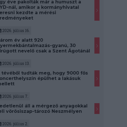
gy éve pakolták már a humuszt a
YD-nál, amikor a kormányhivatal
eresni kezdte a mérési
redményeket
2026. július 16.
árom év alatt 920
yermekbántalmazás-gyanú, 30
irúgott nevelő csak a Szent Ágotánál
2026. július 13.
 tévéből tudták meg, hogy 9000 fős
oncerthelyszín épülhet a lakásuk
ellett
2026. július 7.
edetlenül áll a mérgező anyagokkal
eli vörösiszap-tározó Neszmélyen
2026. július 2.