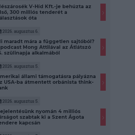
észárosék V-Híd Kft.-je behúzta az
lső, 300 milliós tenderét a
álasztások óta
2026. augusztus 6.
i maradt mára a független sajtóból?
 podcast Mong Attilával az Átlátszó
5. szülinapja alkalmából
2026. augusztus 5.
merikai állami támogatásra pályázna
z USA-ba átmentett orbánista think-
ank
2026. augusztus 5.
ejelentésünk nyomán 4 milliós
írságot szabtak ki a Szent Ágota
endere kapcsán