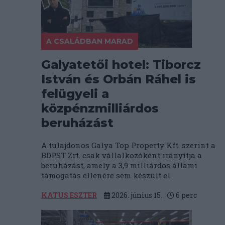
A CSALÁDBAN MARAD
Galyatetői hotel: Tiborcz
István és Orbán Ráhel is
felügyeli a
közpénzmilliárdos
beruházást
A tulajdonos Galya Top Property Kft. szerint a
BDPST Zrt. csak vállalkozóként irányítja a
beruházást, amely a 3,9 milliárdos állami
támogatás ellenére sem készült el.
KATUS ESZTER
2026. június 15.
6
perc