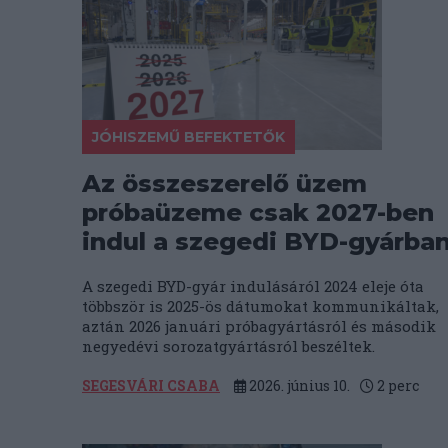
JÓHISZEMŰ BEFEKTETŐK
Az összeszerelő üzem
próbaüzeme csak 2027-ben
indul a szegedi BYD-gyárba
A szegedi BYD-gyár indulásáról 2024 eleje óta
többször is 2025-ös dátumokat kommunikáltak,
aztán 2026 januári próbagyártásról és második
negyedévi sorozatgyártásról beszéltek.
SEGESVÁRI CSABA
2026. június 10.
2
perc