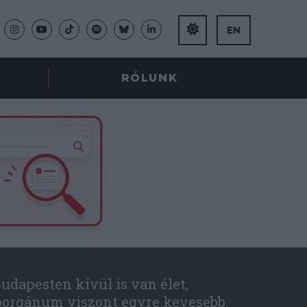
EN
RÓLUNK
udapesten kívül is van élet,
óorgánum viszont egyre kevesebb.