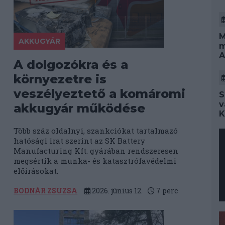
M
AKKUGYÁR
m
A
A dolgozókra és a
környezetre is
veszélyeztető a komáromi
S
v
akkugyár működése
K
Több száz oldalnyi, szankciókat tartalmazó
hatósági irat szerint az SK Battery
Manufacturing Kft. gyárában rendszeresen
megsértik a munka- és katasztrófavédelmi
előírásokat.
BODNÁR ZSUZSA
2026. június 12.
7
perc