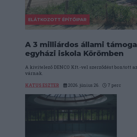
ELÁTKOZOTT ÉPÍTŐIPAR
A 3 milliárdos állami támoga
egyházi iskola Körömben
A kivitelező DENCO Kft.-vel szerződést bontott 
várnak.
KATUS ESZTER
2026. június 26.
7
perc