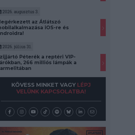
2026. augusztus 3.
egérkezett az Átlátszó
obilalkalmazása iOS-re és
ndroidra!
2026. július 31.
zijjártó Péterék a reptéri VIP-
árókban, 266 milliós lámpák a
armelitában
KÖVESS MINKET VAGY
LÉPJ
VELÜNK KAPCSOLATBA!