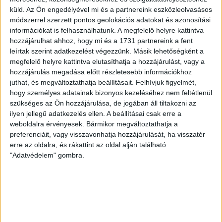
egykori cége
küld.
Az Ön engedélyével mi és a partnereink eszközleolvasásos
módszerrel szerzett pontos geolokációs adatokat és azonosítási
információkat is felhasználhatunk. A megfelelő helyre kattintva
Az ország 19 megyéjéből 14-ben van olyan település,
hozzájárulhat ahhoz, hogy mi és a 1731 partnereink a fent
amely közbeszerzéseinél szabálytalanságot tárt fel az
leírtak szerint adatkezelést végezzünk. Másik lehetőségként a
Európai Uniós Csalás Elleni Hivatala...
megfelelő helyre kattintva elutasíthatja a hozzájárulást, vagy a
hozzájárulás megadása előtt részletesebb információkhoz
ÁTLÁTSZÓ
2018. február 21.
3
p
juthat, és megváltoztathatja beállításait.
Felhívjuk figyelmét,
EGYÉB
hogy személyes adatainak bizonyos kezeléséhez nem feltétlenül
szükséges az Ön hozzájárulása, de jogában áll tiltakozni az
Nagytakarítás a szegedi
ilyen jellegű adatkezelés ellen. A beállításai csak erre a
Fidesznél, Habony embere az
weboldalra érvényesek. Bármikor megváltoztathatja a
elnökségben
preferenciáit, vagy visszavonhatja hozzájárulását, ha visszatér
erre az oldalra, és rákattint az oldal alján található
"Adatvédelem" gombra.
Kisöpörték a Fidesz szegedi szervezetéből az elnököt
az elnökséggel együtt a hétvégi tisztújításon. Alelnök
lett Halkó Pál, aki Habony Árpád...
RÁDI ANTÓNIA
2018. február 20.
2
p
EGYÉB