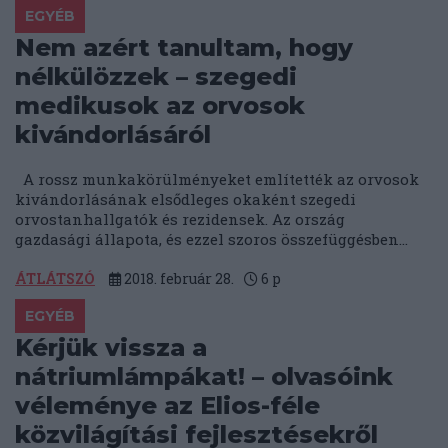
EGYÉB
Nem azért tanultam, hogy
nélkülözzek – szegedi
medikusok az orvosok
kivándorlásáról
A rossz munkakörülményeket említették az orvosok
kivándorlásának elsődleges okaként szegedi
orvostanhallgatók és rezidensek. Az ország
gazdasági állapota, és ezzel szoros összefüggésben...
ÁTLÁTSZÓ
2018. február 28.
6
p
EGYÉB
Kérjük vissza a
nátriumlámpákat! – olvasóink
véleménye az Elios-féle
közvilágítási fejlesztésekről