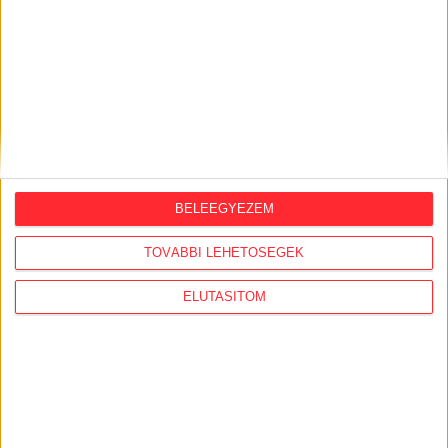
ORSZÁGSZERTE AJÁNLÓ
2026. augusztus 5.
BELEEGYEZEM
Évekig tároltak a szabadban 600 tonna
akkumulátort egy salgótarjáni
TOVÁBBI LEHETŐSÉGEK
hulladéktelepen
ELUTASÍTOM
2026. augusztus 4.
Strómanok és keresztapák a végeken –
Elcsalt vidékfejlesztési pénzek
nyomában
2026. július 30.