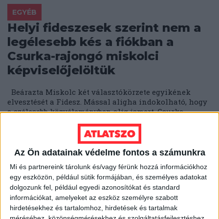
EGYÉB
Helyi fideszesek szerint nem a
legélesebb kés a fiókban a
Csurka-rajongó miskolci
képviselőjelöltük
Beárazta Miskolc két választókörzete egyikének
elvesztését a Fidesz. Mással aligha indokolható, hogy
a szélesebb közvéleményben alig ismert, Csurka-
rajongó önkormányzati...
ÁTLÁTSZÓ
2018. február 22.
2
p
Az Ön adatainak védelme fontos a számunkra
EGYÉB
Mi és partnereink tárolunk és/vagy férünk hozzá információkhoz
Térképre tettük az Elios-ügyben
egy eszközön, például sütik formájában, és személyes adatokat
érintett településeket -
dolgozunk fel, például egyedi azonosítókat és standard
információkat, amelyeket az eszköz személyre szabott
országszerte
hirdetésekhez és tartalomhoz, hirdetések és tartalmak
szabálytalankodott Tiborcz
méréséhez, közönségmérésekhez és szolgáltatásfejlesztéshez