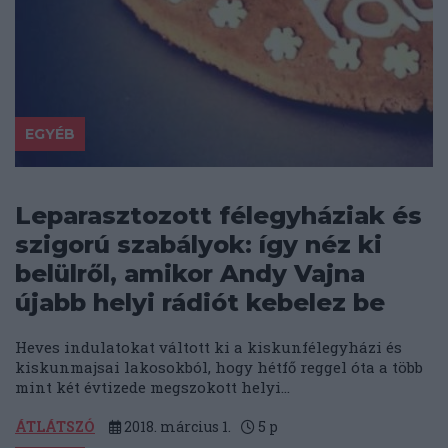
EGYÉB
Leparasztozott félegyháziak és
szigorú szabályok: így néz ki
belülről, amikor Andy Vajna
újabb helyi rádiót kebelez be
Heves indulatokat váltott ki a kiskunfélegyházi és
kiskunmajsai lakosokból, hogy hétfő reggel óta a több
mint két évtizede megszokott helyi...
ÁTLÁTSZÓ
2018. március 1.
5
p