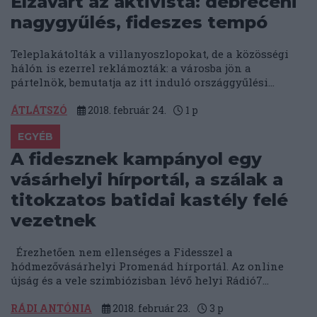
Elzavart az aktivista: debreceni
nagygyűlés, fideszes tempó
Teleplakátolták a villanyoszlopokat, de a közösségi
hálón is ezerrel reklámozták: a városba jön a
pártelnök, bemutatja az itt induló országgyűlési...
ÁTLÁTSZÓ
2018. február 24.
1
p
EGYÉB
A fidesznek kampányol egy
vásárhelyi hírportál, a szálak a
titokzatos batidai kastély felé
vezetnek
Érezhetően nem ellenséges a Fidesszel a
hódmezővásárhelyi Promenád hírportál. Az online
újság és a vele szimbiózisban lévő helyi Rádió7...
RÁDI ANTÓNIA
2018. február 23.
3
p