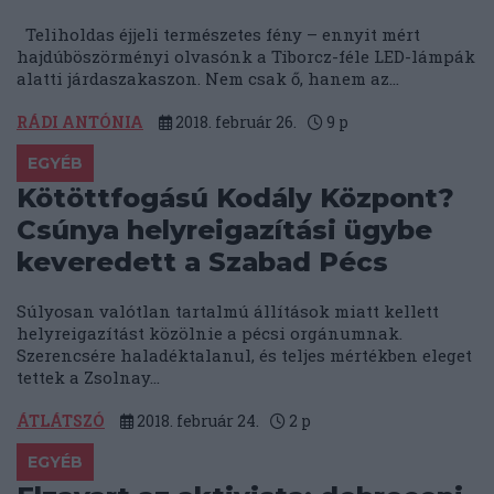
Teliholdas éjjeli természetes fény – ennyit mért
hajdúböszörményi olvasónk a Tiborcz-féle LED-lámpák
alatti járdaszakaszon. Nem csak ő, hanem az...
RÁDI ANTÓNIA
2018. február 26.
9
p
EGYÉB
Kötöttfogású Kodály Központ?
Csúnya helyreigazítási ügybe
keveredett a Szabad Pécs
Súlyosan valótlan tartalmú állítások miatt kellett
helyreigazítást közölnie a pécsi orgánumnak.
Szerencsére haladéktalanul, és teljes mértékben eleget
tettek a Zsolnay...
ÁTLÁTSZÓ
2018. február 24.
2
p
EGYÉB