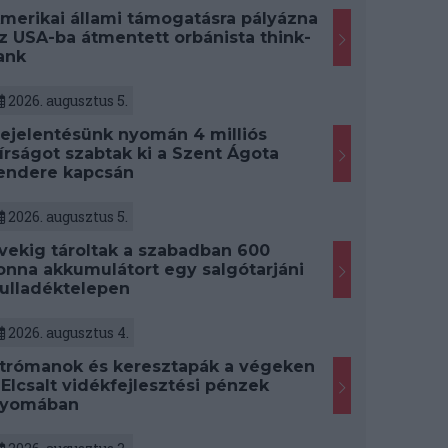
merikai állami támogatásra pályázna
z USA-ba átmentett orbánista think-
ank
2026. augusztus 5.
ejelentésünk nyomán 4 milliós
írságot szabtak ki a Szent Ágota
endere kapcsán
2026. augusztus 5.
vekig tároltak a szabadban 600
onna akkumulátort egy salgótarjáni
ulladéktelepen
2026. augusztus 4.
trómanok és keresztapák a végeken
 Elcsalt vidékfejlesztési pénzek
yomában