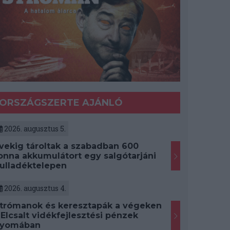
ORSZÁGSZERTE AJÁNLÓ
2026. augusztus 5.
vekig tároltak a szabadban 600
onna akkumulátort egy salgótarjáni
ulladéktelepen
2026. augusztus 4.
trómanok és keresztapák a végeken
 Elcsalt vidékfejlesztési pénzek
yomában