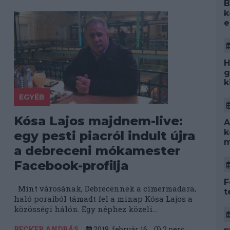
B
k
e
H
g
k
EGYÉB
Kósa Lajos majdnem-live:
A
k
egy pesti piacról indult újra
m
a debreceni mókamester
Facebook-profilja
F
Mint városának, Debrecennek a címermadara,
t
haló poraiból támadt fel a minap Kósa Lajos a
közösségi hálón. Egy néphez közeli...
BECKER ANDRÁS
2018. február 16.
2
perc