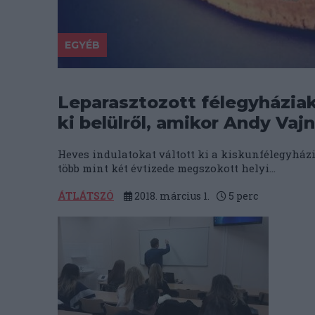
EGYÉB
Leparasztozott félegyháziak
ki belülről, amikor Andy Vaj
Heves indulatokat váltott ki a kiskunfélegyházi
több mint két évtizede megszokott helyi...
ÁTLÁTSZÓ
2018. március 1.
5
perc