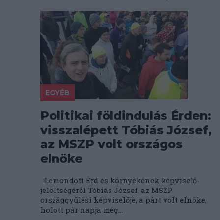
EGYÉB
Politikai földindulás Érden:
visszalépett Tóbiás József,
az MSZP volt országos
elnöke
Lemondott Érd és környékének képviselő-
jelöltségéről Tóbiás József, az MSZP
országgyűlési képviselője, a párt volt elnöke,
holott pár napja még...