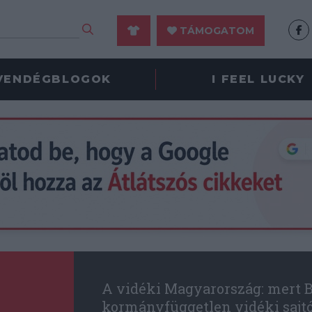
TÁMOGATOM
VENDÉGBLOGOK
I FEEL LUCKY
A vidéki Magyarország: mert B
kormányfüggetlen vidéki sajt