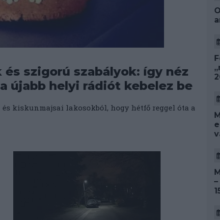
O
a
F
„
 és szigorú szabályok: így néz
2
na újabb helyi rádiót kebelez be
 és kiskunmajsai lakosokból, hogy hétfő reggel óta a
M
e
v
M
–
1