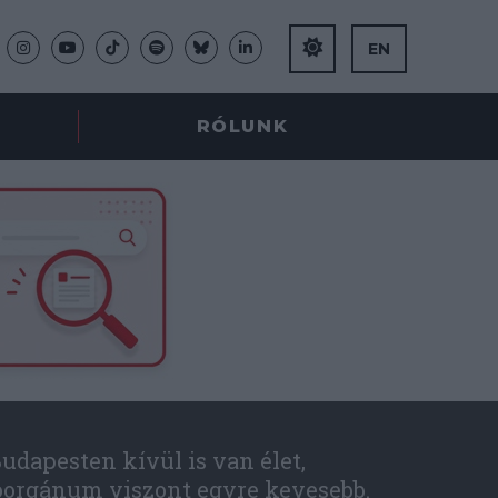
EN
RÓLUNK
udapesten kívül is van élet,
óorgánum viszont egyre kevesebb.