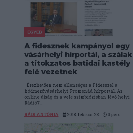
EGYÉB
A fidesznek kampányol egy
vásárhelyi hírportál, a szálak
a titokzatos batidai kastély
felé vezetnek
Érezhetően nem ellenséges a Fidesszel a
hódmezővásárhelyi Promenád hírportál. Az
online újság és a vele szimbiózisban lévő helyi
Rádió7...
RÁDI ANTÓNIA
2018. február 23.
3
perc