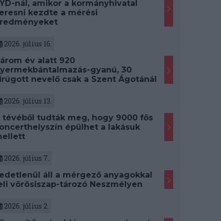
YD-nál, amikor a kormányhivatal
eresni kezdte a mérési
redményeket
2026. július 16.
árom év alatt 920
yermekbántalmazás-gyanú, 30
irúgott nevelő csak a Szent Ágotánál
2026. július 13.
 tévéből tudták meg, hogy 9000 fős
oncerthelyszín épülhet a lakásuk
ellett
2026. július 7.
edetlenül áll a mérgező anyagokkal
eli vörösiszap-tározó Neszmélyen
2026. július 2.