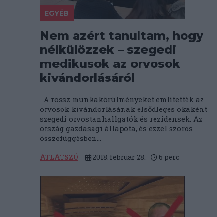
EGYÉB
Nem azért tanultam, hogy
nélkülözzek – szegedi
medikusok az orvosok
kivándorlásáról
A rossz munkakörülményeket említették az
orvosok kivándorlásának elsődleges okaként
szegedi orvostanhallgatók és rezidensek. Az
ország gazdasági állapota, és ezzel szoros
összefüggésben...
ÁTLÁTSZÓ
2018. február 28.
6
perc