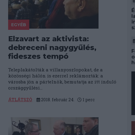
É
l
i
EGYÉB
s
Elzavart az aktivista:
debreceni nagygyűlés,
F
fideszes tempó
o
h
Teleplakátolták a villanyoszlopokat, de a
közösségi hálón is ezerrel reklámozták: a
városba jön a pártelnök, bemutatja az itt induló
országgyűlési...
ÁTLÁTSZÓ
2018. február 24.
1
perc