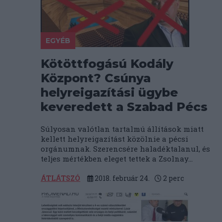
EGYÉB
Kötöttfogású Kodály
Központ? Csúnya
helyreigazítási ügybe
keveredett a Szabad Pécs
Súlyosan valótlan tartalmú állítások miatt
kellett helyreigazítást közölnie a pécsi
orgánumnak. Szerencsére haladéktalanul, és
teljes mértékben eleget tettek a Zsolnay...
ÁTLÁTSZÓ
2018. február 24.
2
perc