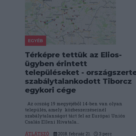
EGYÉB
Térképre tettük az Elios-
ügyben érintett
településeket - országszert
szabálytalankodott Tiborcz
egykori cége
Az ország 19 megyéjéből 14-ben van olyan
település, amely közbeszerzéseinél
szabálytalanságot tárt fel az Európai Uniós
Csalás Elleni Hivatala...
ÁTLÁTSZÓ
2018. február 21.
3
perc