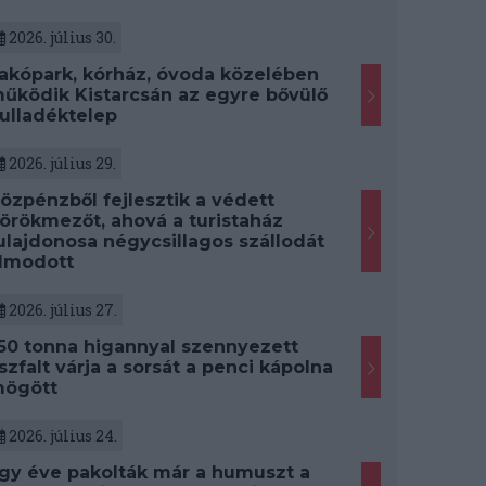
2026. július 30.
akópark, kórház, óvoda közelében
űködik Kistarcsán az egyre bővülő
ulladéktelep
2026. július 29.
özpénzből fejlesztik a védett
örökmezőt, ahová a turistaház
ulajdonosa négycsillagos szállodát
lmodott
2026. július 27.
50 tonna higannyal szennyezett
szfalt várja a sorsát a penci kápolna
ögött
2026. július 24.
gy éve pakolták már a humuszt a