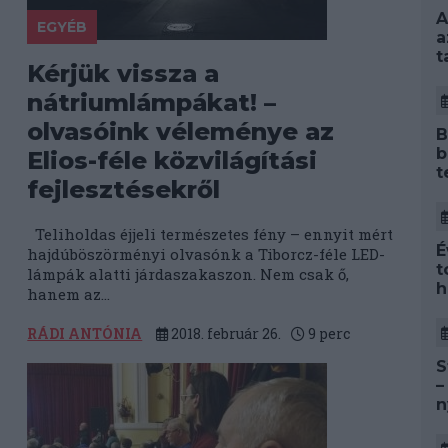
A
EGYÉB
a
t
Kérjük vissza a
nátriumlámpákat! –
olvasóink véleménye az
B
b
Elios-féle közvilágítási
t
fejlesztésekről
Teliholdas éjjeli természetes fény – ennyit mért
É
hajdúböszörményi olvasónk a Tiborcz-féle LED-
t
lámpák alatti járdaszakaszon. Nem csak ő,
h
hanem az...
RÁDI ANTÓNIA
2018. február 26.
9
perc
S
–
n