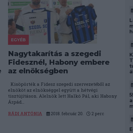
L
m
h
EGYÉB
Nagytakarítás a szegedi
K
T
Fidesznél, Habony embere
t
e
az elnökségben
á
Kisöpörték a Fidesz szegedi szervezetéből az
elnököt az elnökséggel együtt a hétvégi
5
tisztújításon. Alelnök lett Halkó Pál, aki Habony
a
Árpád...
m
RÁDI ANTÓNIA
2018. február 20.
2
perc
E