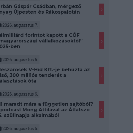
rbán Gáspár Csádban, mérgező
nyag Újpesten és Rákospalotán
2026. augusztus 7.
élmilliárd forintot kapott a CÖF
magyarországi vállalkozásoktól”
025-ben
2026. augusztus 6.
észárosék V-Híd Kft.-je behúzta az
lső, 300 milliós tenderét a
álasztások óta
2026. augusztus 6.
i maradt mára a független sajtóból?
 podcast Mong Attilával az Átlátszó
5. szülinapja alkalmából
2026. augusztus 5.