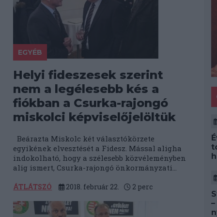
EGYÉB
Helyi fideszesek szerint
nem a legélesebb kés a
fiókban a Csurka-rajongó
miskolci képviselőjelöltük
É
Beárazta Miskolc két választókörzete
t
egyikének elvesztését a Fidesz. Mással aligha
h
indokolható, hogy a szélesebb közvéleményben
alig ismert, Csurka-rajongó önkormányzati...
ÁTLÁTSZÓ
2018. február 22.
2
perc
S
–
n