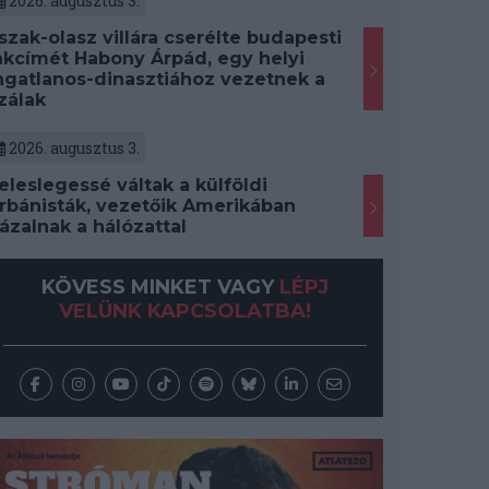
2026. augusztus 3.
szak-olasz villára cserélte budapesti
akcímét Habony Árpád, egy helyi
ngatlanos-dinasztiához vezetnek a
zálak
2026. augusztus 3.
eleslegessé váltak a külföldi
rbánisták, vezetőik Amerikában
ázalnak a hálózattal
KÖVESS MINKET VAGY
LÉPJ
VELÜNK KAPCSOLATBA!