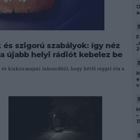
O
a
F
„
 és szigorú szabályok: így néz
2
na újabb helyi rádiót kebelez be
 és kiskunmajsai lakosokból, hogy hétfő reggel óta a
M
e
v
M
–
1