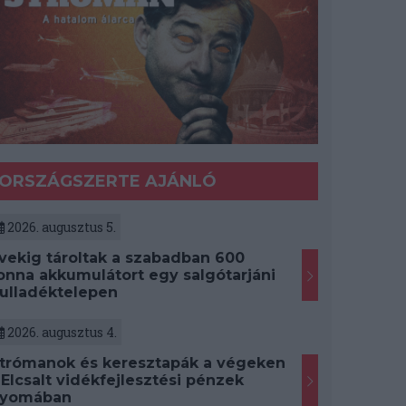
ORSZÁGSZERTE AJÁNLÓ
2026. augusztus 5.
vekig tároltak a szabadban 600
onna akkumulátort egy salgótarjáni
ulladéktelepen
2026. augusztus 4.
trómanok és keresztapák a végeken
 Elcsalt vidékfejlesztési pénzek
yomában