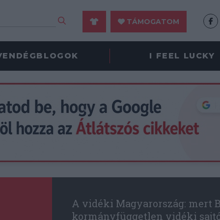
TÁMOGATOM
VENDÉGBLOGOK
I FEEL LUCKY
A vidéki Magyarország: mert B
kormányfüggetlen vidéki sajt