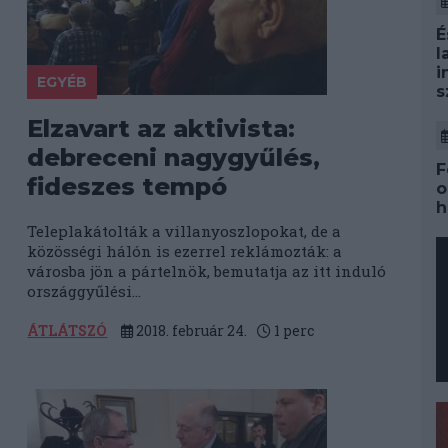
É
l
i
EGYÉB
s
Elzavart az aktivista:
debreceni nagygyűlés,
F
fideszes tempó
o
h
Teleplakátolták a villanyoszlopokat, de a
közösségi hálón is ezerrel reklámozták: a
városba jön a pártelnök, bemutatja az itt induló
országgyűlési...
ÁTLÁTSZÓ
2018. február 24.
1
perc