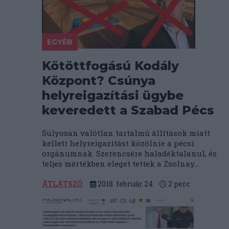
EGYÉB
Kötöttfogású Kodály
Központ? Csúnya
helyreigazítási ügybe
keveredett a Szabad Pécs
Súlyosan valótlan tartalmú állítások miatt
kellett helyreigazítást közölnie a pécsi
orgánumnak. Szerencsére haladéktalanul, és
teljes mértékben eleget tettek a Zsolnay...
ÁTLÁTSZÓ
2018. február 24.
2
perc