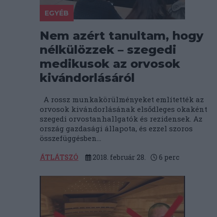
EGYÉB
Nem azért tanultam, hogy
nélkülözzek – szegedi
medikusok az orvosok
kivándorlásáról
A rossz munkakörülményeket említették az
orvosok kivándorlásának elsődleges okaként
szegedi orvostanhallgatók és rezidensek. Az
ország gazdasági állapota, és ezzel szoros
összefüggésben...
ÁTLÁTSZÓ
2018. február 28.
6
perc