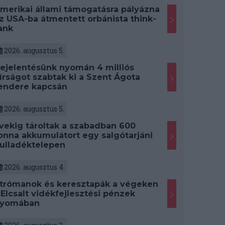
merikai állami támogatásra pályázna
z USA-ba átmentett orbánista think-
ank
2026. augusztus 5.
ejelentésünk nyomán 4 milliós
írságot szabtak ki a Szent Ágota
endere kapcsán
2026. augusztus 5.
vekig tároltak a szabadban 600
onna akkumulátort egy salgótarjáni
ulladéktelepen
2026. augusztus 4.
trómanok és keresztapák a végeken
 Elcsalt vidékfejlesztési pénzek
yomában