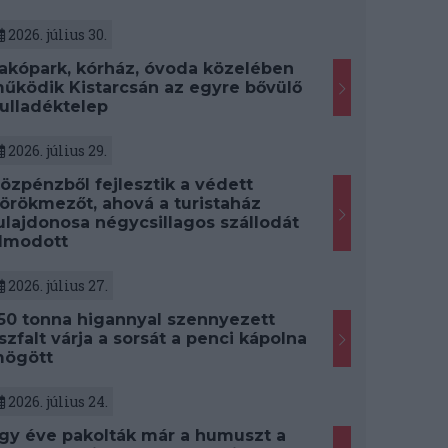
2026. július 30.
akópark, kórház, óvoda közelében
űködik Kistarcsán az egyre bővülő
ulladéktelep
2026. július 29.
özpénzből fejlesztik a védett
örökmezőt, ahová a turistaház
ulajdonosa négycsillagos szállodát
lmodott
2026. július 27.
50 tonna higannyal szennyezett
szfalt várja a sorsát a penci kápolna
ögött
2026. július 24.
gy éve pakolták már a humuszt a