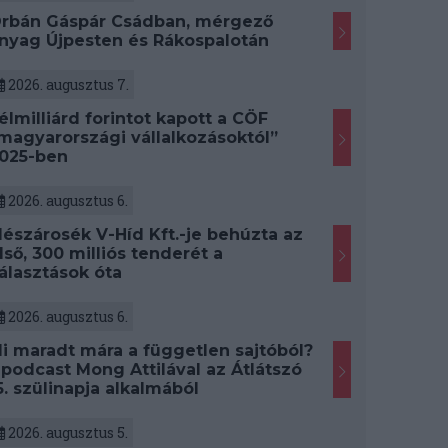
rbán Gáspár Csádban, mérgező
nyag Újpesten és Rákospalotán
2026. augusztus 7.
élmilliárd forintot kapott a CÖF
magyarországi vállalkozásoktól”
025-ben
2026. augusztus 6.
észárosék V-Híd Kft.-je behúzta az
lső, 300 milliós tenderét a
álasztások óta
2026. augusztus 6.
i maradt mára a független sajtóból?
 podcast Mong Attilával az Átlátszó
5. szülinapja alkalmából
2026. augusztus 5.