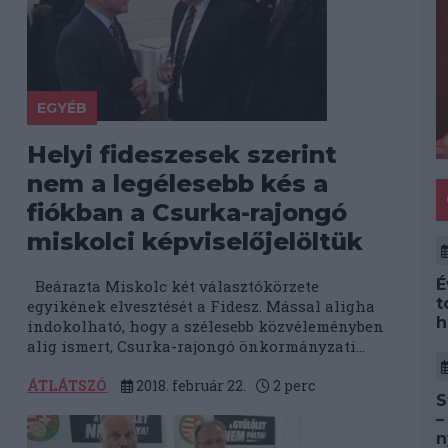
EGYÉB
Helyi fideszesek szerint
nem a legélesebb kés a
fiókban a Csurka-rajongó
miskolci képviselőjelöltük
É
Beárazta Miskolc két választókörzete
t
egyikének elvesztését a Fidesz. Mással aligha
h
indokolható, hogy a szélesebb közvéleményben
alig ismert, Csurka-rajongó önkormányzati...
ÁTLÁTSZÓ
2018. február 22.
2
perc
S
–
n