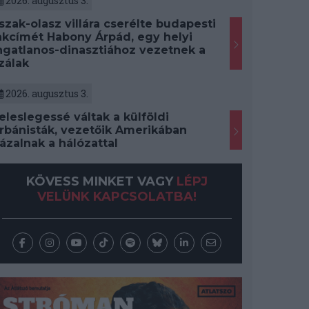
2026. augusztus 3.
szak-olasz villára cserélte budapesti
akcímét Habony Árpád, egy helyi
ngatlanos-dinasztiához vezetnek a
zálak
2026. augusztus 3.
eleslegessé váltak a külföldi
rbánisták, vezetőik Amerikában
ázalnak a hálózattal
KÖVESS MINKET VAGY
LÉPJ
VELÜNK KAPCSOLATBA!