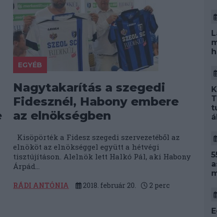
L
m
h
EGYÉB
Nagytakarítás a szegedi
K
T
Fidesznél, Habony embere
t
e
az elnökségben
á
Kisöpörték a Fidesz szegedi szervezetéből az
elnököt az elnökséggel együtt a hétvégi
5
tisztújításon. Alelnök lett Halkó Pál, aki Habony
a
Árpád...
m
RÁDI ANTÓNIA
2018. február 20.
2
perc
E