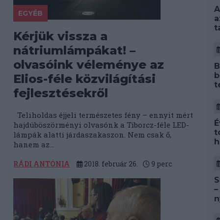
A
EGYÉB
a
t
Kérjük vissza a
nátriumlámpákat! –
olvasóink véleménye az
B
b
Elios-féle közvilágítási
t
fejlesztésekről
Teliholdas éjjeli természetes fény – ennyit mért
É
hajdúböszörményi olvasónk a Tiborcz-féle LED-
t
lámpák alatti járdaszakaszon. Nem csak ő,
h
hanem az...
RÁDI ANTÓNIA
2018. február 26.
9
perc
S
–
n