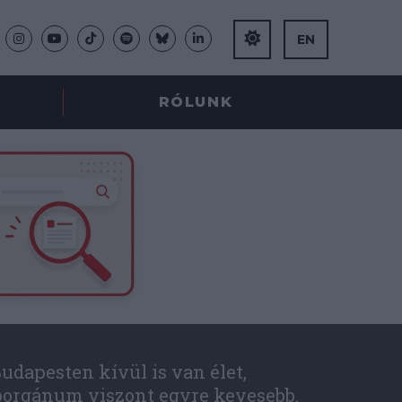
EN
RÓLUNK
udapesten kívül is van élet,
óorgánum viszont egyre kevesebb.