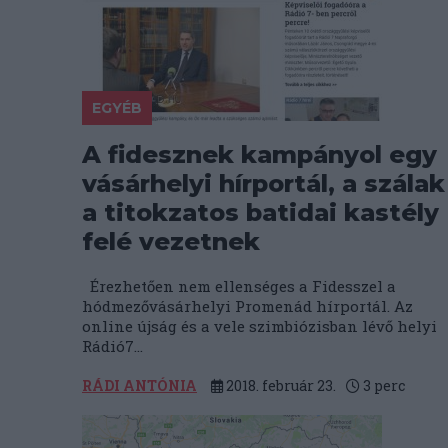
EGYÉB
A fidesznek kampányol egy
vásárhelyi hírportál, a szálak
a titokzatos batidai kastély
felé vezetnek
Érezhetően nem ellenséges a Fidesszel a
hódmezővásárhelyi Promenád hírportál. Az
online újság és a vele szimbiózisban lévő helyi
Rádió7...
RÁDI ANTÓNIA
2018. február 23.
3
perc