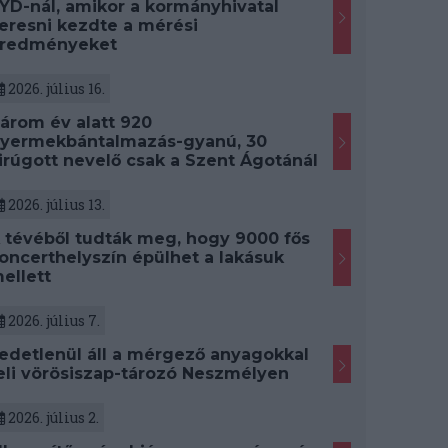
YD-nál, amikor a kormányhivatal
eresni kezdte a mérési
redményeket
2026. július 16.
árom év alatt 920
yermekbántalmazás-gyanú, 30
irúgott nevelő csak a Szent Ágotánál
2026. július 13.
 tévéből tudták meg, hogy 9000 fős
oncerthelyszín épülhet a lakásuk
ellett
2026. július 7.
edetlenül áll a mérgező anyagokkal
eli vörösiszap-tározó Neszmélyen
2026. július 2.