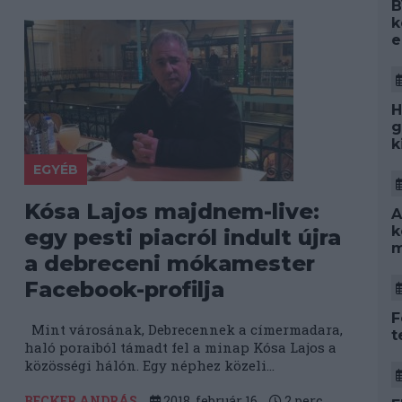
B
k
e
H
g
k
EGYÉB
Kósa Lajos majdnem-live:
A
k
egy pesti piacról indult újra
m
a debreceni mókamester
Facebook-profilja
F
Mint városának, Debrecennek a címermadara,
t
haló poraiból támadt fel a minap Kósa Lajos a
közösségi hálón. Egy néphez közeli...
BECKER ANDRÁS
2018. február 16.
2
perc