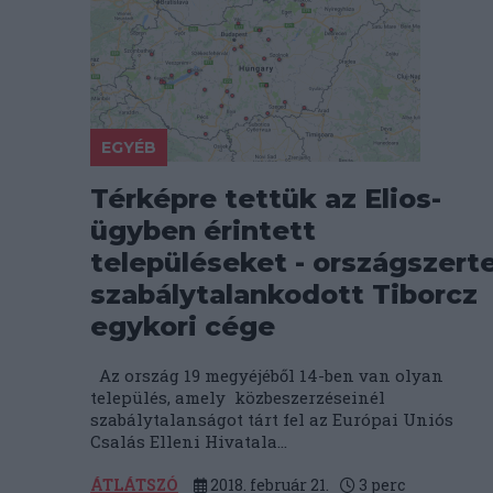
EGYÉB
Térképre tettük az Elios-
ügyben érintett
településeket - országszert
szabálytalankodott Tiborcz
egykori cége
Az ország 19 megyéjéből 14-ben van olyan
település, amely közbeszerzéseinél
szabálytalanságot tárt fel az Európai Uniós
Csalás Elleni Hivatala...
ÁTLÁTSZÓ
2018. február 21.
3
perc