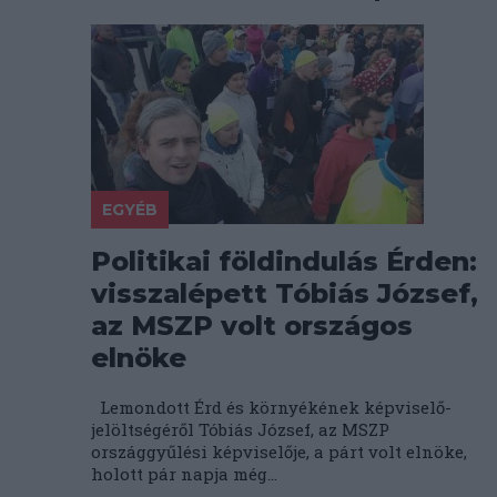
EGYÉB
Politikai földindulás Érden:
visszalépett Tóbiás József,
az MSZP volt országos
elnöke
Lemondott Érd és környékének képviselő-
jelöltségéről Tóbiás József, az MSZP
országgyűlési képviselője, a párt volt elnöke,
holott pár napja még...