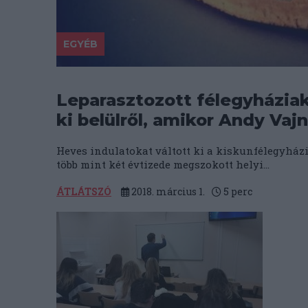
EGYÉB
Leparasztozott félegyháziak
ki belülről, amikor Andy Vaj
Heves indulatokat váltott ki a kiskunfélegyházi
több mint két évtizede megszokott helyi...
ÁTLÁTSZÓ
2018. március 1.
5
perc