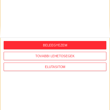
ORSZÁGSZERTE AJÁNLÓ
BELEEGYEZEM
2026. augusztus 5.
TOVÁBBI LEHETŐSÉGEK
Évekig tároltak a szabadban 600 tonna
akkumulátort egy salgótarjáni
ELUTASÍTOM
hulladéktelepen
2026. augusztus 4.
Strómanok és keresztapák a végeken –
Elcsalt vidékfejlesztési pénzek
nyomában
2026. július 30.