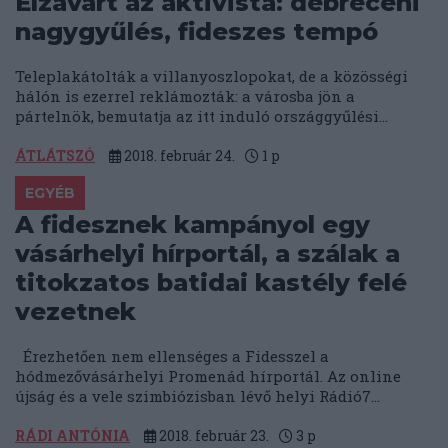
Elzavart az aktivista: debreceni
nagygyűlés, fideszes tempó
Teleplakátolták a villanyoszlopokat, de a közösségi
hálón is ezerrel reklámozták: a városba jön a
pártelnök, bemutatja az itt induló országgyűlési...
ÁTLÁTSZÓ
2018. február 24.
1
p
EGYÉB
A fidesznek kampányol egy
vásárhelyi hírportál, a szálak a
titokzatos batidai kastély felé
vezetnek
Érezhetően nem ellenséges a Fidesszel a
hódmezővásárhelyi Promenád hírportál. Az online
újság és a vele szimbiózisban lévő helyi Rádió7...
RÁDI ANTÓNIA
2018. február 23.
3
p