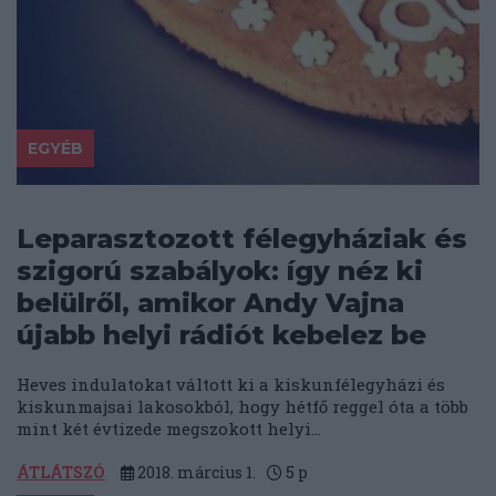
EGYÉB
Leparasztozott félegyháziak és
szigorú szabályok: így néz ki
belülről, amikor Andy Vajna
újabb helyi rádiót kebelez be
Heves indulatokat váltott ki a kiskunfélegyházi és
kiskunmajsai lakosokból, hogy hétfő reggel óta a több
mint két évtizede megszokott helyi...
ÁTLÁTSZÓ
2018. március 1.
5
p