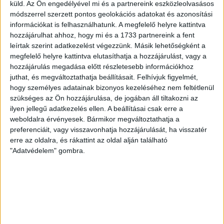
küld.
Az Ön engedélyével mi és a partnereink eszközleolvasásos
egykori cége
módszerrel szerzett pontos geolokációs adatokat és azonosítási
információkat is felhasználhatunk. A megfelelő helyre kattintva
Az ország 19 megyéjéből 14-ben van olyan település,
hozzájárulhat ahhoz, hogy mi és a 1733 partnereink a fent
amely közbeszerzéseinél szabálytalanságot tárt fel az
leírtak szerint adatkezelést végezzünk. Másik lehetőségként a
Európai Uniós Csalás Elleni Hivatala...
megfelelő helyre kattintva elutasíthatja a hozzájárulást, vagy a
hozzájárulás megadása előtt részletesebb információkhoz
ÁTLÁTSZÓ
2018. február 21.
3
p
juthat, és megváltoztathatja beállításait.
Felhívjuk figyelmét,
hogy személyes adatainak bizonyos kezeléséhez nem feltétlenül
EGYÉB
szükséges az Ön hozzájárulása, de jogában áll tiltakozni az
Nagytakarítás a szegedi
ilyen jellegű adatkezelés ellen. A beállításai csak erre a
weboldalra érvényesek. Bármikor megváltoztathatja a
Fidesznél, Habony embere az
preferenciáit, vagy visszavonhatja hozzájárulását, ha visszatér
elnökségben
erre az oldalra, és rákattint az oldal alján található
"Adatvédelem" gombra.
Kisöpörték a Fidesz szegedi szervezetéből az elnököt
az elnökséggel együtt a hétvégi tisztújításon. Alelnök
lett Halkó Pál, aki Habony Árpád...
RÁDI ANTÓNIA
2018. február 20.
2
p
EGYÉB