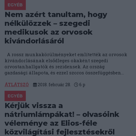
EGYÉB
Nem azért tanultam, hogy
nélkülözzek – szegedi
medikusok az orvosok
kivándorlásáról
A rossz munkakörülményeket említették az orvosok
kivándorlásának elsődleges okaként szegedi
orvostanhallgatók és rezidensek. Az ország
gazdasági állapota, és ezzel szoros összefüggésben...
ÁTLÁTSZÓ
2018. február 28.
6
p
EGYÉB
Kérjük vissza a
nátriumlámpákat! – olvasóink
véleménye az Elios-féle
közvilágítási fejlesztésekről