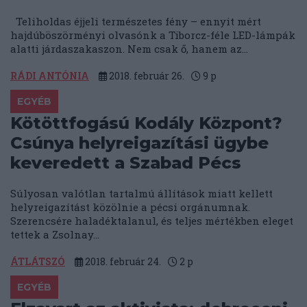
Teliholdas éjjeli természetes fény – ennyit mért
hajdúböszörményi olvasónk a Tiborcz-féle LED-lámpák
alatti járdaszakaszon. Nem csak ő, hanem az...
RÁDI ANTÓNIA
2018. február 26.
9
p
EGYÉB
Kötöttfogású Kodály Központ?
Csúnya helyreigazítási ügybe
keveredett a Szabad Pécs
Súlyosan valótlan tartalmú állítások miatt kellett
helyreigazítást közölnie a pécsi orgánumnak.
Szerencsére haladéktalanul, és teljes mértékben eleget
tettek a Zsolnay...
ÁTLÁTSZÓ
2018. február 24.
2
p
EGYÉB