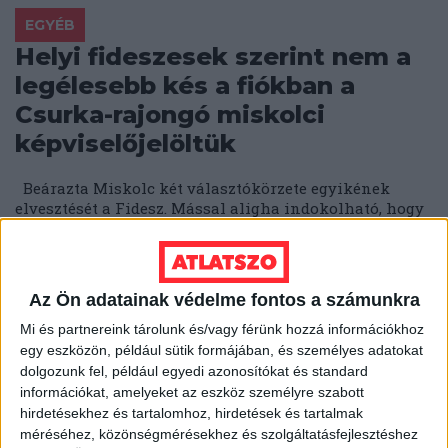
EGYÉB
Helyi fideszesek szerint nem a
legélesebb kés a fiókban a
Csurka-rajongó miskolci
képviselőjelöltük
Beárazta Miskolc két választókörzete egyikének
elvesztését a Fidesz. Mással aligha indokolható, hogy
a szélesebb közvéleményben alig ismert, Csurka-
rajongó önkormányzati...
ÁTLÁTSZÓ
2018. február 22.
2
p
Az Ön adatainak védelme fontos a számunkra
EGYÉB
Mi és partnereink tárolunk és/vagy férünk hozzá információkhoz
Térképre tettük az Elios-ügyben
egy eszközön, például sütik formájában, és személyes adatokat
dolgozunk fel, például egyedi azonosítókat és standard
érintett településeket -
információkat, amelyeket az eszköz személyre szabott
országszerte
hirdetésekhez és tartalomhoz, hirdetések és tartalmak
méréséhez, közönségmérésekhez és szolgáltatásfejlesztéshez
szabálytalankodott Tiborcz