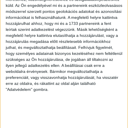
egykori cége
küld.
Az Ön engedélyével mi és a partnereink eszközleolvasásos
módszerrel szerzett pontos geolokációs adatokat és azonosítási
információkat is felhasználhatunk. A megfelelő helyre kattintva
Az ország 19 megyéjéből 14-ben van olyan település,
hozzájárulhat ahhoz, hogy mi és a 1733 partnereink a fent
amely közbeszerzéseinél szabálytalanságot tárt fel az
leírtak szerint adatkezelést végezzünk. Másik lehetőségként a
Európai Uniós Csalás Elleni Hivatala...
megfelelő helyre kattintva elutasíthatja a hozzájárulást, vagy a
hozzájárulás megadása előtt részletesebb információkhoz
ÁTLÁTSZÓ
2018. február 21.
3
p
juthat, és megváltoztathatja beállításait.
Felhívjuk figyelmét,
EGYÉB
hogy személyes adatainak bizonyos kezeléséhez nem feltétlenül
szükséges az Ön hozzájárulása, de jogában áll tiltakozni az
Nagytakarítás a szegedi
ilyen jellegű adatkezelés ellen. A beállításai csak erre a
Fidesznél, Habony embere az
weboldalra érvényesek. Bármikor megváltoztathatja a
elnökségben
preferenciáit, vagy visszavonhatja hozzájárulását, ha visszatér
erre az oldalra, és rákattint az oldal alján található
"Adatvédelem" gombra.
Kisöpörték a Fidesz szegedi szervezetéből az elnököt
az elnökséggel együtt a hétvégi tisztújításon. Alelnök
lett Halkó Pál, aki Habony Árpád...
RÁDI ANTÓNIA
2018. február 20.
2
p
EGYÉB