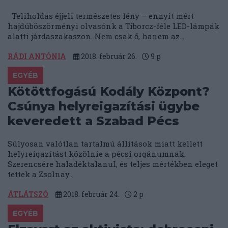
Teliholdas éjjeli természetes fény – ennyit mért
hajdúböszörményi olvasónk a Tiborcz-féle LED-lámpák
alatti járdaszakaszon. Nem csak ő, hanem az...
RÁDI ANTÓNIA
2018. február 26.
9
p
EGYÉB
Kötöttfogású Kodály Központ?
Csúnya helyreigazítási ügybe
keveredett a Szabad Pécs
Súlyosan valótlan tartalmú állítások miatt kellett
helyreigazítást közölnie a pécsi orgánumnak.
Szerencsére haladéktalanul, és teljes mértékben eleget
tettek a Zsolnay...
ÁTLÁTSZÓ
2018. február 24.
2
p
EGYÉB