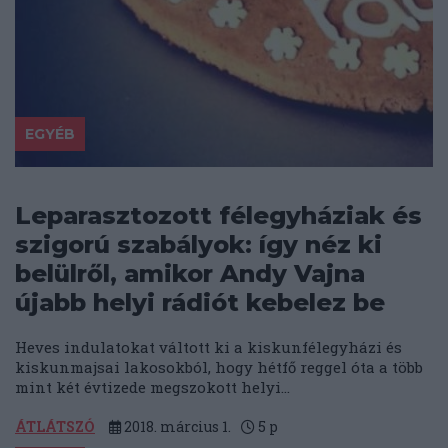
EGYÉB
Leparasztozott félegyháziak és
szigorú szabályok: így néz ki
belülről, amikor Andy Vajna
újabb helyi rádiót kebelez be
Heves indulatokat váltott ki a kiskunfélegyházi és
kiskunmajsai lakosokból, hogy hétfő reggel óta a több
mint két évtizede megszokott helyi...
ÁTLÁTSZÓ
2018. március 1.
5
p