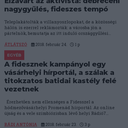
Elzavart az aktivista: debreceni
nagygyűlés, fideszes tempó
Teleplakátolták a villanyoszlopokat, de a közösségi
hálón is ezerrel reklámozták: a városba jön a
pártelnök, bemutatja az itt induló országgyűlési...
ÁTLÁTSZÓ
2018. február 24.
1
p
EGYÉB
A fidesznek kampányol egy
vásárhelyi hírportál, a szálak a
titokzatos batidai kastély felé
vezetnek
Érezhetően nem ellenséges a Fidesszel a
hódmezővásárhelyi Promenád hírportál. Az online
újság és a vele szimbiózisban lévő helyi Rádió7...
RÁDI ANTÓNIA
2018. február 23.
3
p