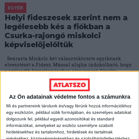
EGYÉB
Helyi fideszesek szerint nem a
legélesebb kés a fiókban a
Csurka-rajongó miskolci
képviselőjelöltük
Beárazta Miskolc két választókörzete egyikének
elvesztését a Fidesz. Mással aligha indokolható, hogy
a szélesebb közvéleményben alig ismert, Csurka-
rajongó önkormányzati...
ÁTLÁTSZÓ
2018. február 22.
2
p
Az Ön adatainak védelme fontos a számunkra
EGYÉB
Mi és partnereink tárolunk és/vagy férünk hozzá információkhoz
Térképre tettük az Elios-ügyben
egy eszközön, például sütik formájában, és személyes adatokat
érintett településeket -
dolgozunk fel, például egyedi azonosítókat és standard
információkat, amelyeket az eszköz személyre szabott
országszerte
hirdetésekhez és tartalomhoz, hirdetések és tartalmak
szabálytalankodott Tiborcz
méréséhez, közönségmérésekhez és szolgáltatásfejlesztéshez