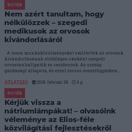
EGYÉB
Nem azért tanultam, hogy
nélkülözzek – szegedi
medikusok az orvosok
kivándorlásáról
A rossz munkakörülményeket említették az orvosok
kivándorlásának elsődleges okaként szegedi
orvostanhallgatók és rezidensek. Az ország
gazdasági állapota, és ezzel szoros összefüggésben...
ÁTLÁTSZÓ
2018. február 28.
6
p
EGYÉB
Kérjük vissza a
nátriumlámpákat! – olvasóink
véleménye az Elios-féle
közvilágítási fejlesztésekről