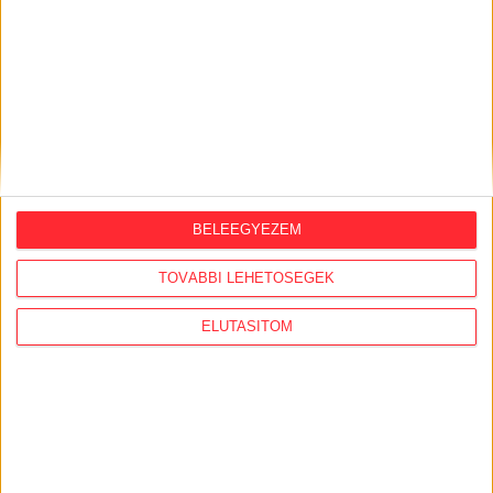
ORSZÁGSZERTE AJÁNLÓ
2026. augusztus 5.
BELEEGYEZEM
Évekig tároltak a szabadban 600 tonna
TOVÁBBI LEHETŐSÉGEK
akkumulátort egy salgótarjáni
hulladéktelepen
ELUTASÍTOM
2026. augusztus 4.
Strómanok és keresztapák a végeken –
Elcsalt vidékfejlesztési pénzek
nyomában
2026. július 30.