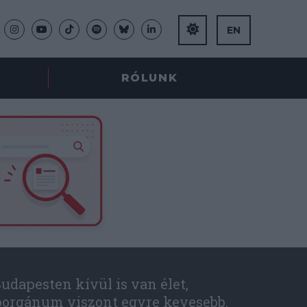
EN
RÓLUNK
udapesten kívül is van élet,
óorgánum viszont egyre kevesebb.