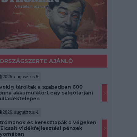
ORSZÁGSZERTE AJÁNLÓ
2026. augusztus 5.
vekig tároltak a szabadban 600
onna akkumulátort egy salgótarjáni
ulladéktelepen
2026. augusztus 4.
trómanok és keresztapák a végeken
 Elcsalt vidékfejlesztési pénzek
yomában