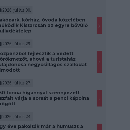
2026. július 30.
akópark, kórház, óvoda közelében
űködik Kistarcsán az egyre bővülő
ulladéktelep
2026. július 29.
özpénzből fejlesztik a védett
örökmezőt, ahová a turistaház
ulajdonosa négycsillagos szállodát
lmodott
2026. július 27.
50 tonna higannyal szennyezett
szfalt várja a sorsát a penci kápolna
ögött
2026. július 24.
gy éve pakolták már a humuszt a