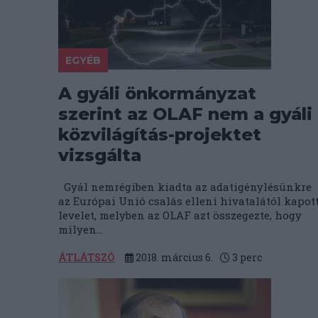
EGYÉB
A gyáli önkormányzat
szerint az OLAF nem a gyáli
közvilágítás-projektet
vizsgálta
Gyál nemrégiben kiadta az adatigénylésünkre
az Európai Unió csalás elleni hivatalától kapot
levelet, melyben az OLAF azt összegezte, hogy
milyen...
ÁTLÁTSZÓ
2018. március 6.
3
perc