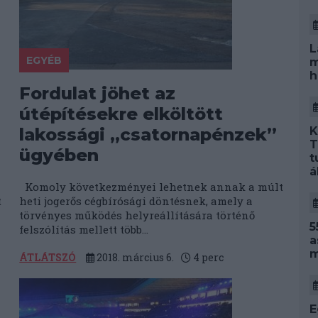
L
EGYÉB
m
h
Fordulat jöhet az
útépítésekre elköltött
K
lakossági „csatornapénzek”
T
ügyében
t
á
Komoly következményei lehetnek annak a múlt
t
heti jogerős cégbírósági döntésnek, amely a
törvényes működés helyreállítására történő
5
felszólítás mellett több...
a
m
ÁTLÁTSZÓ
2018. március 6.
4
perc
E