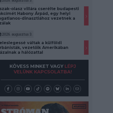
2026. augusztus 3.
szak-olasz villára cserélte budapesti
akcímét Habony Árpád, egy helyi
ngatlanos-dinasztiához vezetnek a
zálak
2026. augusztus 3.
eleslegessé váltak a külföldi
rbánisták, vezetőik Amerikában
ázalnak a hálózattal
KÖVESS MINKET VAGY
LÉPJ
VELÜNK KAPCSOLATBA!