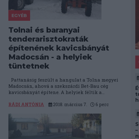
EGYÉB
Tolnai és baranyai
tenderarisztokraták
építenének kavicsbányát
Madocsán - a helyiek
tüntetnek
Pattanásig feszült a hangulat a Tolna megyei
Madocsán, ahová a szekszárdi Bet-Bau cég
É
kavicsbányát építene. A helyiek féltik a...
t
h
RÁDI ANTÓNIA
2018. március 7.
6
perc
S
–
n