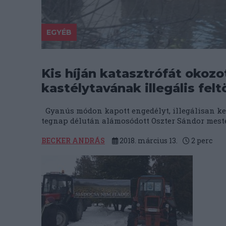
EGYÉB
Kis híján katasztrófát okoz
kastélytavának illegális felt
Gyanús módon kapott engedélyt, illegálisan kezd
tegnap délután alámosódott Oszter Sándor meste
BECKER ANDRÁS
2018. március 13.
2
perc