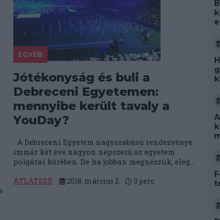
B
k
e
EGYÉB
H
g
Jótékonyság és buli a
k
Debreceni Egyetemen:
mennyibe került tavaly a
A
YouDay?
k
m
A Debreceni Egyetem nagyszabású rendezvénye
immár két éve nagyon népszerű az egyetem
polgárai körében. De ha jobban megnézzük, elég...
F
ÁTLÁTSZÓ
2018. március 2.
3
perc
t
a