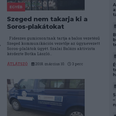
A
EGYÉB
a
t
Szeged nem takarja ki a
Soros-plakátokat
B
Fideszes gumicsontnak tartja a balos vezetésű
b
Szeged kommunikációs vezetője az úgynevezett
t
y
Soros-plalátok ügyét. Szalai Balázs aktivista
kérdezte Botka László...
ÁTLÁTSZÓ
2018. március 10.
3
perc
É
t
h
S
–
n