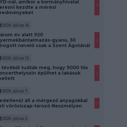
YD-nál, amikor a kormányhivatal
eresni kezdte a mérési
redményeket
2026. július 16.
árom év alatt 920
yermekbántalmazás-gyanú, 30
irúgott nevelő csak a Szent Ágotánál
2026. július 13.
 tévéből tudták meg, hogy 9000 fős
oncerthelyszín épülhet a lakásuk
ellett
2026. július 7.
edetlenül áll a mérgező anyagokkal
eli vörösiszap-tározó Neszmélyen
2026. július 2.