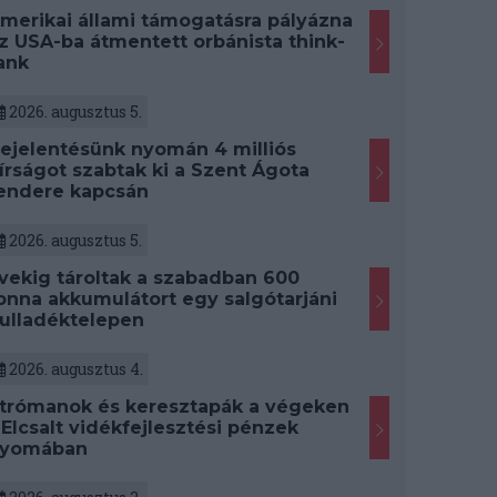
merikai állami támogatásra pályázna
z USA-ba átmentett orbánista think-
ank
2026. augusztus 5.
ejelentésünk nyomán 4 milliós
írságot szabtak ki a Szent Ágota
endere kapcsán
2026. augusztus 5.
vekig tároltak a szabadban 600
onna akkumulátort egy salgótarjáni
ulladéktelepen
2026. augusztus 4.
trómanok és keresztapák a végeken
 Elcsalt vidékfejlesztési pénzek
yomában