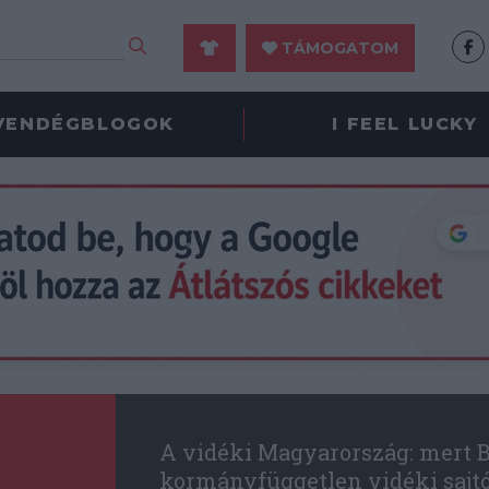
TÁMOGATOM
VENDÉGBLOGOK
I FEEL LUCKY
A vidéki Magyarország: mert B
kormányfüggetlen vidéki sajt