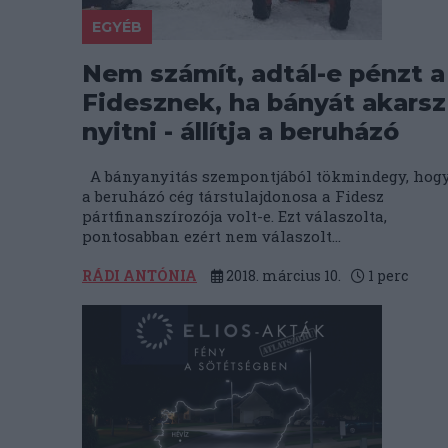
EGYÉB
Nem számít, adtál-e pénzt a
Fidesznek, ha bányát akarsz
nyitni - állítja a beruházó
A bányanyitás szempontjából tökmindegy, hog
a beruházó cég társtulajdonosa a Fidesz
pártfinanszírozója volt-e. Ezt válaszolta,
pontosabban ezért nem válaszolt...
RÁDI ANTÓNIA
2018. március 10.
1
perc