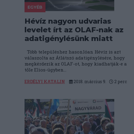
EGYÉB
Hévíz nagyon udvarias
levelet írt az OLAF-nak az
adatigénylésünk miatt
Több településhez hasonlóan Hévíz is azt
válaszolta az Átlátszó adatigénylésére, hogy
megkérdezik az OLAF-ot, hogy kiadhatják-e a
tőle Elios-ügyben...
ERDÉLYI KATALIN
2018. március 9.
2
perc