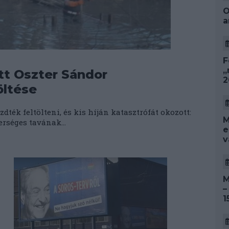
O
a
F
„
ott Oszter Sándor
2
öltése
ték feltölteni, és kis híján katasztrófát okozott:
M
rséges tavának...
e
v
M
–
1