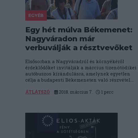
EGYÉB
Egy hét múlva Békemenet:
Nagyváradon már
verbuválják a résztvevőket
Elsősorban a Nagyváradról és környékéről
érdeklődőket invitálják a március tizenötödikei
autóbuszos kirándulásra, amelynek egyetlen
célja a budapesti Békemeneten való részvétel....
ÁTLÁTSZÓ
2018. március 7.
1
perc