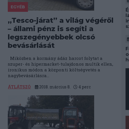
EGYÉB
É
l
„Tesco-járat” a világ végéről
i
s
– állami pénz is segíti a
legszegényebbek olcsó
bevásárlását
F
o
Miközben a kormány ádáz harcot folytat a
h
szuper- és hipermarket-tulajdonos multik ellen,
ironikus módon a központi költségvetés a
nagybevásárlásra...
ÁTLÁTSZÓ
2018. március 8.
4
perc