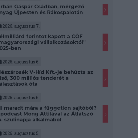
rbán Gáspár Csádban, mérgező
nyag Újpesten és Rákospalotán
2026. augusztus 7.
élmilliárd forintot kapott a CÖF
magyarországi vállalkozásoktól”
025-ben
2026. augusztus 6.
észárosék V-Híd Kft.-je behúzta az
lső, 300 milliós tenderét a
álasztások óta
2026. augusztus 6.
i maradt mára a független sajtóból?
 podcast Mong Attilával az Átlátszó
5. szülinapja alkalmából
2026. augusztus 5.