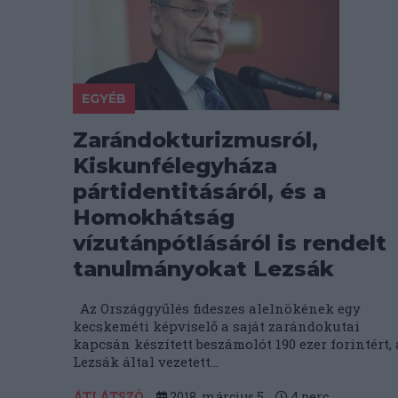
EGYÉB
Zarándokturizmusról,
Kiskunfélegyháza
pártidentitásáról, és a
Homokhátság
vízutánpótlásáról is rendelt
tanulmányokat Lezsák
Az Országgyűlés fideszes alelnökének egy
kecskeméti képviselő a saját zarándokutai
kapcsán készített beszámolót 190 ezer forintért, 
Lezsák által vezetett...
ÁTLÁTSZÓ
2018. március 5.
4
perc