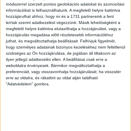
kerülnek. A váltás nem tett...
módszerrel szerzett pontos geolokációs adatokat és azonosítási
információkat is felhasználhatunk. A megfelelő helyre kattintva
ÁTLÁTSZÓ
2018. március 20.
2
p
hozzájárulhat ahhoz, hogy mi és a 1731 partnereink a fent
leírtak szerint adatkezelést végezzünk. Másik lehetőségként a
EGYÉB
megfelelő helyre kattintva elutasíthatja a hozzájárulást, vagy a
Botrányszagú választási
hozzájárulás megadása előtt részletesebb információkhoz
hirdetések a Vajdaságban,
juthat, és megváltoztathatja beállításait.
Felhívjuk figyelmét,
hogy személyes adatainak bizonyos kezeléséhez nem feltétlenül
titokzatos szerbiai megrendelő
szükséges az Ön hozzájárulása, de jogában áll tiltakozni az
ilyen jellegű adatkezelés ellen. A beállításai csak erre a
Kiskorúsították a magyar nemzetiségű
weboldalra érvényesek. Bármikor megváltoztathatja a
választópolgárokat – összegzi elemzésében vajdasági
preferenciáit, vagy visszavonhatja hozzájárulását, ha visszatér
szerzőnk, az Oromhegyes Helyi Közösség elnöke, aki
erre az oldalra, és rákattint az oldal alján található
szerint igenis sérülhet...
"Adatvédelem" gombra.
ÁTLÁTSZÓ
2018. március 14.
6
p
EGYÉB
Nem oszlik a 27 éves köd:
kamunak tűnik az olasz szál
Farkas Helga elrablása ügyében