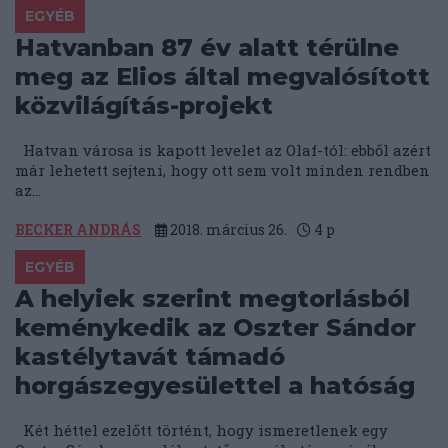
EGYÉB
Hatvanban 87 év alatt térülne
meg az Elios által megvalósított
közvilágítás-projekt
Hatvan városa is kapott levelet az Olaf-tól: ebből azért
már lehetett sejteni, hogy ott sem volt minden rendben
az...
BECKER ANDRÁS
2018. március 26.
4
p
EGYÉB
A helyiek szerint megtorlásból
keménykedik az Oszter Sándor
kastélytavát támadó
horgászegyesülettel a hatóság
Két héttel ezelőtt történt, hogy ismeretlenek egy