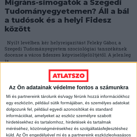
Migráns-simogatók a Szegedi
Tudományegyetemen? Áll a bál
a tudósok és a helyi Fidesz
között
Nyílt levélben kér helyreigazítást Feleky Gábor, a
Szegedi Tudományegyetem szociológiai tanszékének
docense a város fideszes képviselőjelöltjétől. A jelenleg
is...
ÁTLÁTSZÓ
2018. március 20.
4
p
EGYÉB
Az Ön adatainak védelme fontos a számunkra
Túltolták a propagandát?
Mi és partnereink tárolunk és/vagy férünk hozzá információkhoz
Menekülnek az olvasók Andy
egy eszközön, például sütik formájában, és személyes adatokat
dolgozunk fel, például egyedi azonosítókat és standard
Vajna Délmagyarországától
információkat, amelyeket az eszköz személyre szabott
hirdetésekhez és tartalomhoz, hirdetések és tartalmak
Nincs egy éve, hogy kiderült: az utolsó, függetlenként
méréséhez, közönségmérésekhez és szolgáltatásfejlesztéshez
számon tartott napilapok is kormány-közeli kézbe
küld.
Az Ön engedélyével mi és a partnereink eszközleolvasásos