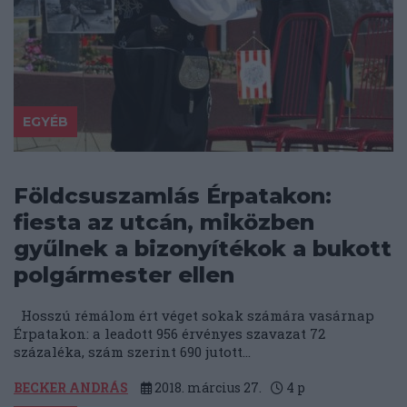
EGYÉB
Földcsuszamlás Érpatakon:
fiesta az utcán, miközben
gyűlnek a bizonyítékok a bukott
polgármester ellen
Hosszú rémálom ért véget sokak számára vasárnap
Érpatakon: a leadott 956 érvényes szavazat 72
százaléka, szám szerint 690 jutott...
BECKER ANDRÁS
2018. március 27.
4
p