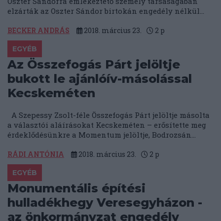
Oszter Sándorra emlékeztető személy társaságában
elzárták az Oszter Sándor birtokán engedély nélkül...
BECKER ANDRÁS
2018. március 23.
2
p
EGYÉB
Az Összefogás Párt jelöltje
bukott le ajánlóív-másolással
Kecskeméten
A Szepessy Zsolt-féle Összefogás Párt jelöltje másolta
a választói aláírásokat Kecskeméten – erősítette meg
érdeklődésünkre a Momentum jelöltje, Bodrozsán...
RÁDI ANTÓNIA
2018. március 23.
2
p
EGYÉB
Monumentális építési
hulladékhegy Veresegyházon -
az önkormányzat engedély