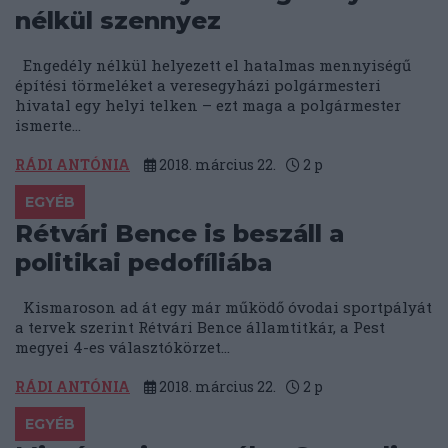
nélkül szennyez
Engedély nélkül helyezett el hatalmas mennyiségű
építési törmeléket a veresegyházi polgármesteri
hivatal egy helyi telken – ezt maga a polgármester
ismerte...
RÁDI ANTÓNIA
2018. március 22.
2
p
EGYÉB
Rétvári Bence is beszáll a
politikai pedofíliába
Kismaroson ad át egy már működő óvodai sportpályát
a tervek szerint Rétvári Bence államtitkár, a Pest
megyei 4-es választókörzet...
RÁDI ANTÓNIA
2018. március 22.
2
p
EGYÉB