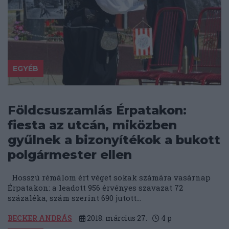
EGYÉB
Földcsuszamlás Érpatakon:
fiesta az utcán, miközben
gyűlnek a bizonyítékok a bukott
polgármester ellen
Hosszú rémálom ért véget sokak számára vasárnap
Érpatakon: a leadott 956 érvényes szavazat 72
százaléka, szám szerint 690 jutott...
BECKER ANDRÁS
2018. március 27.
4
p