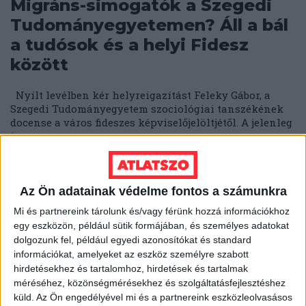
Migráns-simogatók a Szegedi
Tudományegyetemen? Áll a bál
a tudósok és a helyi Fidesz
között
Nyílt levélben kér helyreigazítást Feleky Gábor, a
Szegedi Tudományegyetem szociológiai tanszékének
docense a város fideszes képviselőjelöltjétől. A jelenleg
is...
ÁTLÁTSZÓ
2018. március 20.
4
p
EGYÉB
Az Ön adatainak védelme fontos a számunkra
Túltolták a propagandát?
Mi és partnereink tárolunk és/vagy férünk hozzá információkhoz
egy eszközön, például sütik formájában, és személyes adatokat
Menekülnek az olvasók Andy
dolgozunk fel, például egyedi azonosítókat és standard
Vajna Délmagyarországától
információkat, amelyeket az eszköz személyre szabott
hirdetésekhez és tartalomhoz, hirdetések és tartalmak
Nincs egy éve, hogy kiderült: az utolsó, függetlenként
méréséhez, közönségmérésekhez és szolgáltatásfejlesztéshez
számon tartott napilapok is kormány-közeli kézbe
küld.
Az Ön engedélyével mi és a partnereink eszközleolvasásos