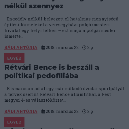
nélkül szennyez
Engedély nélkül helyezett el hatalmas mennyiségű
építési törmeléket a veresegyházi polgármesteri
hivatal egy helyi telken – ezt maga a polgármester
ismerte...
RÁDI ANTÓNIA
2018. március 22.
2
p
EGYÉB
Rétvári Bence is beszáll a
politikai pedofíliába
Kismaroson ad át egy már működő óvodai sportpályát
a tervek szerint Rétvári Bence államtitkár, a Pest
megyei 4-es választókörzet...
RÁDI ANTÓNIA
2018. március 22.
2
p
EGYÉB