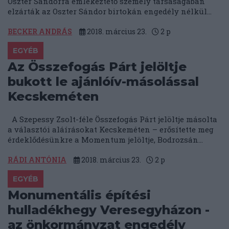
Oszter Sándorra emlékeztető személy társaságában
elzárták az Oszter Sándor birtokán engedély nélkül...
BECKER ANDRÁS
2018. március 23.
2
p
EGYÉB
Az Összefogás Párt jelöltje
bukott le ajánlóív-másolással
Kecskeméten
A Szepessy Zsolt-féle Összefogás Párt jelöltje másolta
a választói aláírásokat Kecskeméten – erősítette meg
érdeklődésünkre a Momentum jelöltje, Bodrozsán...
RÁDI ANTÓNIA
2018. március 23.
2
p
EGYÉB
Monumentális építési
hulladékhegy Veresegyházon -
az önkormányzat engedély