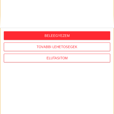
ORSZÁGSZERTE AJÁNLÓ
2026. augusztus 5.
BELEEGYEZEM
Évekig tároltak a szabadban 600 tonna
akkumulátort egy salgótarjáni
TOVÁBBI LEHETŐSÉGEK
hulladéktelepen
ELUTASÍTOM
2026. augusztus 4.
Strómanok és keresztapák a végeken –
Elcsalt vidékfejlesztési pénzek
nyomában
2026. július 30.
Lakópark, kórház, óvoda közelében
működik Kistarcsán az egyre bővülő
hulladéktelep