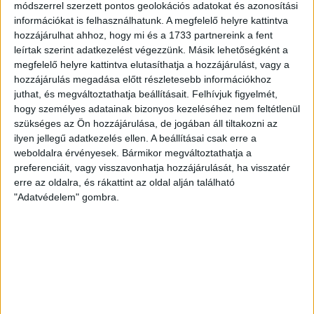
kerülnek. A váltás nem tett...
módszerrel szerzett pontos geolokációs adatokat és azonosítási
információkat is felhasználhatunk. A megfelelő helyre kattintva
ÁTLÁTSZÓ
2018. március 20.
2
p
hozzájárulhat ahhoz, hogy mi és a 1733 partnereink a fent
leírtak szerint adatkezelést végezzünk. Másik lehetőségként a
EGYÉB
megfelelő helyre kattintva elutasíthatja a hozzájárulást, vagy a
Botrányszagú választási
hozzájárulás megadása előtt részletesebb információkhoz
hirdetések a Vajdaságban,
juthat, és megváltoztathatja beállításait.
Felhívjuk figyelmét,
hogy személyes adatainak bizonyos kezeléséhez nem feltétlenül
titokzatos szerbiai megrendelő
szükséges az Ön hozzájárulása, de jogában áll tiltakozni az
ilyen jellegű adatkezelés ellen. A beállításai csak erre a
Kiskorúsították a magyar nemzetiségű
weboldalra érvényesek. Bármikor megváltoztathatja a
választópolgárokat – összegzi elemzésében vajdasági
preferenciáit, vagy visszavonhatja hozzájárulását, ha visszatér
szerzőnk, az Oromhegyes Helyi Közösség elnöke, aki
erre az oldalra, és rákattint az oldal alján található
szerint igenis sérülhet...
"Adatvédelem" gombra.
ÁTLÁTSZÓ
2018. március 14.
6
p
EGYÉB
Nem oszlik a 27 éves köd:
kamunak tűnik az olasz szál
Farkas Helga elrablása ügyében