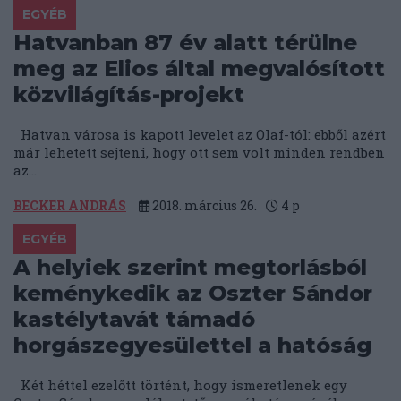
EGYÉB
Hatvanban 87 év alatt térülne
meg az Elios által megvalósított
közvilágítás-projekt
Hatvan városa is kapott levelet az Olaf-tól: ebből azért
már lehetett sejteni, hogy ott sem volt minden rendben
az...
BECKER ANDRÁS
2018. március 26.
4
p
EGYÉB
A helyiek szerint megtorlásból
keménykedik az Oszter Sándor
kastélytavát támadó
horgászegyesülettel a hatóság
Két héttel ezelőtt történt, hogy ismeretlenek egy