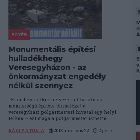
M
m
A
EGYÉB
Monumentális építési
hulladékhegy
S
v
Veresegyházon - az
K
önkormányzat engedély
nélkül szennyez
Engedély nélkül helyezett el hatalmas
mennyiségű építési törmeléket a
veresegyházi polgármesteri hivatal egy helyi
telken – ezt maga a polgármester ismerte...
RÁDI ANTÓNIA
2018. március 22.
2
perc