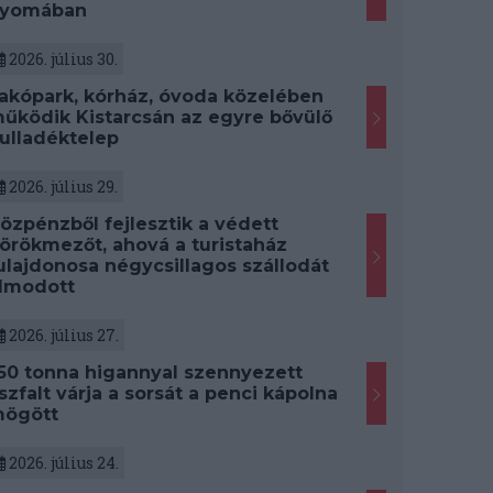
yomában
2026. július 30.
akópark, kórház, óvoda közelében
űködik Kistarcsán az egyre bővülő
ulladéktelep
2026. július 29.
özpénzből fejlesztik a védett
örökmezőt, ahová a turistaház
ulajdonosa négycsillagos szállodát
lmodott
2026. július 27.
50 tonna higannyal szennyezett
szfalt várja a sorsát a penci kápolna
ögött
2026. július 24.