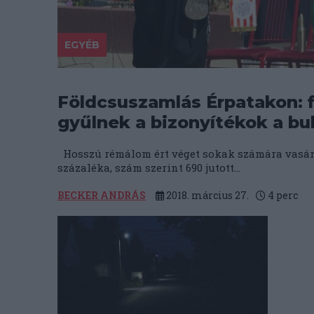
EGYÉB
Földcsuszamlás Érpatakon: f
gyűlnek a bizonyítékok a bu
Hosszú rémálom ért véget sokak számára vasárn
százaléka, szám szerint 690 jutott...
BECKER ANDRÁS
2018. március 27.
4
perc