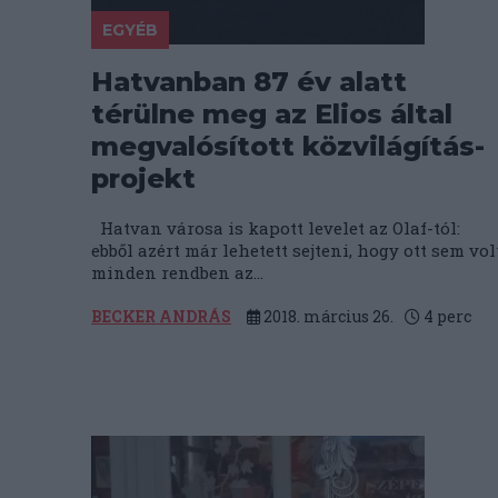
EGYÉB
Hatvanban 87 év alatt
térülne meg az Elios által
megvalósított közvilágítás-
projekt
Hatvan városa is kapott levelet az Olaf-tól:
ebből azért már lehetett sejteni, hogy ott sem vol
minden rendben az...
BECKER ANDRÁS
2018. március 26.
4
perc