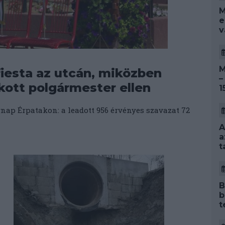
M
e
v
M
iesta az utcán, miközben
–
kott polgármester ellen
1
ap Érpatakon: a leadott 956 érvényes szavazat 72
A
a
t
B
b
t