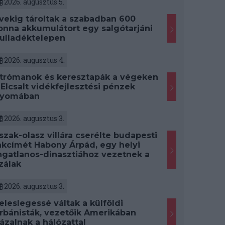
2026. augusztus 5.
vekig tároltak a szabadban 600
onna akkumulátort egy salgótarjáni
ulladéktelepen
2026. augusztus 4.
trómanok és keresztapák a végeken
 Elcsalt vidékfejlesztési pénzek
yomában
2026. augusztus 3.
szak-olasz villára cserélte budapesti
akcímét Habony Árpád, egy helyi
ngatlanos-dinasztiához vezetnek a
zálak
2026. augusztus 3.
eleslegessé váltak a külföldi
rbánisták, vezetőik Amerikában
ázalnak a hálózattal