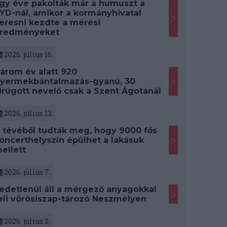
gy éve pakolták már a humuszt a
YD-nál, amikor a kormányhivatal
eresni kezdte a mérési
redményeket
2026. július 16.
árom év alatt 920
yermekbántalmazás-gyanú, 30
irúgott nevelő csak a Szent Ágotánál
2026. július 13.
 tévéből tudták meg, hogy 9000 fős
oncerthelyszín épülhet a lakásuk
ellett
2026. július 7.
edetlenül áll a mérgező anyagokkal
eli vörösiszap-tározó Neszmélyen
2026. július 2.