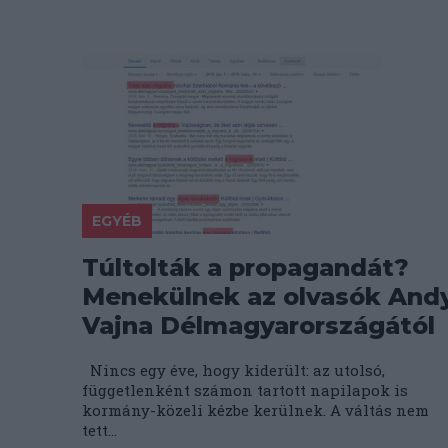
EGYÉB
Túltolták a propagandát?
Menekülnek az olvasók And
Vajna Délmagyarországától
Nincs egy éve, hogy kiderült: az utolsó,
függetlenként számon tartott napilapok is
kormány-közeli kézbe kerülnek. A váltás nem
tett...