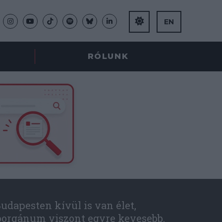
EN
RÓLUNK
udapesten kívül is van élet,
óorgánum viszont egyre kevesebb.