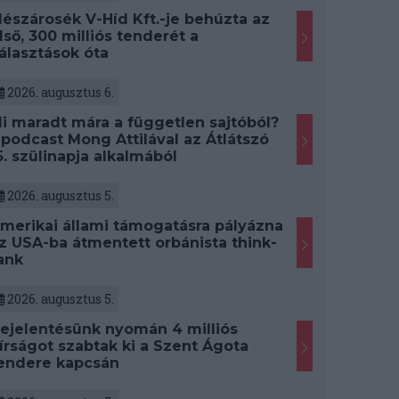
észárosék V-Híd Kft.-je behúzta az
lső, 300 milliós tenderét a
álasztások óta
2026. augusztus 6.
i maradt mára a független sajtóból?
 podcast Mong Attilával az Átlátszó
5. szülinapja alkalmából
2026. augusztus 5.
merikai állami támogatásra pályázna
z USA-ba átmentett orbánista think-
ank
2026. augusztus 5.
ejelentésünk nyomán 4 milliós
írságot szabtak ki a Szent Ágota
endere kapcsán