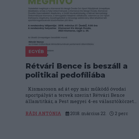
EGYÉB
Rétvári Bence is beszáll a
politikai pedofíliába
Kismaroson ad át egy már működő óvodai
sportpályát a tervek szerint Rétvári Bence
államtitkár, a Pest megyei 4-es választókörzet...
RÁDI ANTÓNIA
2018. március 22.
2
perc