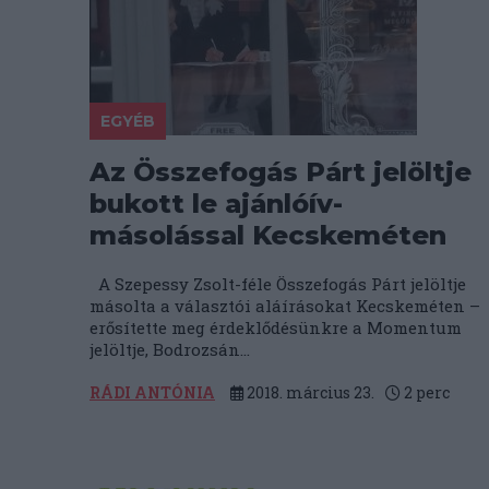
EGYÉB
Az Összefogás Párt jelöltje
bukott le ajánlóív-
másolással Kecskeméten
A Szepessy Zsolt-féle Összefogás Párt jelöltje
másolta a választói aláírásokat Kecskeméten –
erősítette meg érdeklődésünkre a Momentum
jelöltje, Bodrozsán...
RÁDI ANTÓNIA
2018. március 23.
2
perc