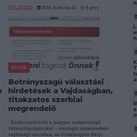
n
ÁTLÁTSZÓ
2018. március 20.
4
perc
L
m
h
K
EGYÉB
T
t
á
Botrányszagú választási
y
hirdetések a Vajdaságban,
titokzatos szerbiai
5
megrendelő
a
m
Kiskorúsították a magyar nemzetiségű
választópolgárokat – összegzi elemzésében
vajdasági szerzőnk, az Oromhegyes Helyi