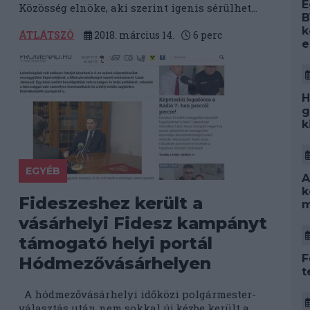
E
Közösség elnöke, aki szerint igenis sérülhet...
B
k
ÁTLÁTSZÓ
2018. március 14.
6
perc
e
H
g
k
EGYÉB
A
k
Fideszeshez került a
m
vásárhelyi Fidesz kampányt
támogató helyi portál
F
Hódmezővásárhelyen
t
A hódmezővásárhelyi időközi polgármester-
választás után nem sokkal új kézbe került a