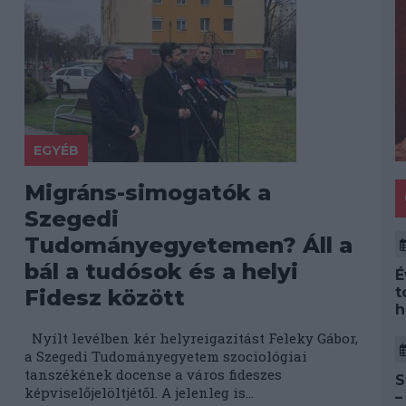
EGYÉB
Migráns-simogatók a
Szegedi
Tudományegyetemen? Áll a
bál a tudósok és a helyi
É
t
Fidesz között
h
Nyílt levélben kér helyreigazítást Feleky Gábor,
a Szegedi Tudományegyetem szociológiai
tanszékének docense a város fideszes
S
képviselőjelöltjétől. A jelenleg is...
–