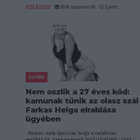
ÁTLÁTSZÓ
2018. március 20.
2
perc
EGYÉB
Nem oszlik a 27 éves köd:
kamunak tűnik az olasz szál
Farkas Helga elrablása
ügyében
Semmi nem igazolja, hogy a calabriai
maffiának, azaz az egyik leghírhedtebb olasz