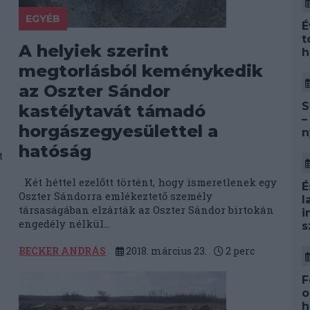
EGYÉB
É
t
A helyiek szerint
h
megtorlásból keménykedik
az Oszter Sándor
S
kastélytavát támadó
–
horgászegyesülettel a
n
hatóság
t
Két héttel ezelőtt történt, hogy ismeretlenek egy
É
Oszter Sándorra emlékeztető személy
l
társaságában elzárták az Oszter Sándor birtokán
i
engedély nélkül...
s
BECKER ANDRÁS
2018. március 23.
2
perc
F
o
h