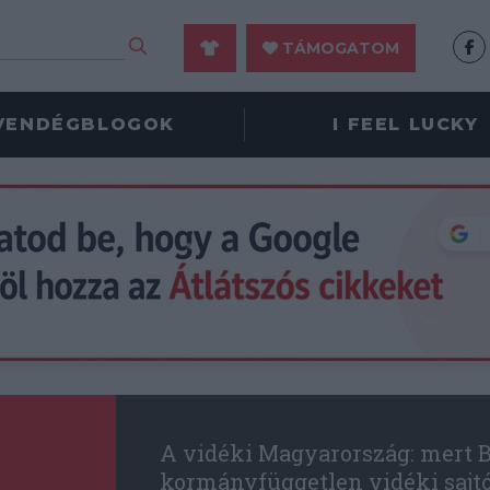
TÁMOGATOM
VENDÉGBLOGOK
I FEEL LUCKY
A vidéki Magyarország: mert B
kormányfüggetlen vidéki sajt