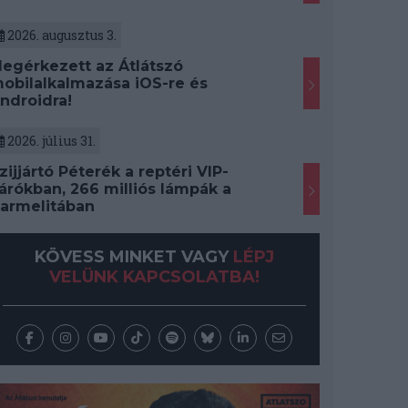
2026. augusztus 3.
egérkezett az Átlátszó
obilalkalmazása iOS-re és
ndroidra!
2026. július 31.
zijjártó Péterék a reptéri VIP-
árókban, 266 milliós lámpák a
armelitában
KÖVESS MINKET VAGY
LÉPJ
VELÜNK KAPCSOLATBA!