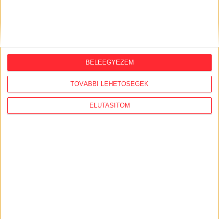
ORSZÁGSZERTE AJÁNLÓ
2026. augusztus 5.
BELEEGYEZEM
Évekig tároltak a szabadban 600 tonna
TOVÁBBI LEHETŐSÉGEK
akkumulátort egy salgótarjáni
hulladéktelepen
ELUTASÍTOM
2026. augusztus 4.
Strómanok és keresztapák a végeken –
Elcsalt vidékfejlesztési pénzek
nyomában
2026. július 30.
Lakópark, kórház, óvoda közelében
működik Kistarcsán az egyre bővülő
hulladéktelep