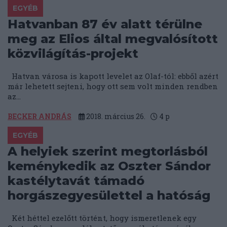
EGYÉB
Hatvanban 87 év alatt térülne
meg az Elios által megvalósított
közvilágítás-projekt
Hatvan városa is kapott levelet az Olaf-tól: ebből azért
már lehetett sejteni, hogy ott sem volt minden rendben
az...
BECKER ANDRÁS
2018. március 26.
4
p
EGYÉB
A helyiek szerint megtorlásból
keménykedik az Oszter Sándor
kastélytavát támadó
horgászegyesülettel a hatóság
Két héttel ezelőtt történt, hogy ismeretlenek egy