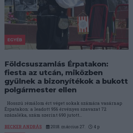
EGYÉB
Földcsuszamlás Érpatakon:
fiesta az utcán, miközben
gyűlnek a bizonyítékok a bukott
polgármester ellen
Hosszú rémálom ért véget sokak számára vasárnap
Érpatakon: a leadott 956 érvényes szavazat 72
százaléka, szám szerint 690 jutott...
BECKER ANDRÁS
2018. március 27.
4
p