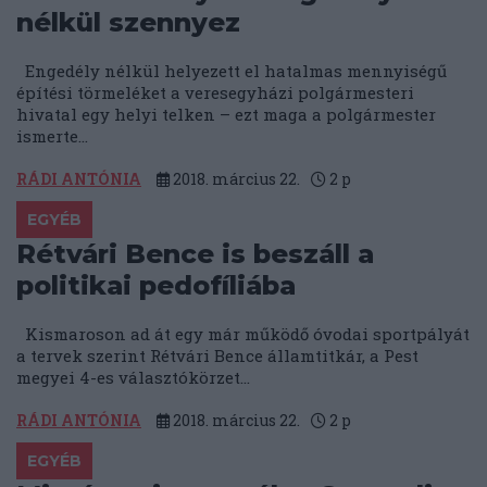
nélkül szennyez
Engedély nélkül helyezett el hatalmas mennyiségű
építési törmeléket a veresegyházi polgármesteri
hivatal egy helyi telken – ezt maga a polgármester
ismerte...
RÁDI ANTÓNIA
2018. március 22.
2
p
EGYÉB
Rétvári Bence is beszáll a
politikai pedofíliába
Kismaroson ad át egy már működő óvodai sportpályát
a tervek szerint Rétvári Bence államtitkár, a Pest
megyei 4-es választókörzet...
RÁDI ANTÓNIA
2018. március 22.
2
p
EGYÉB