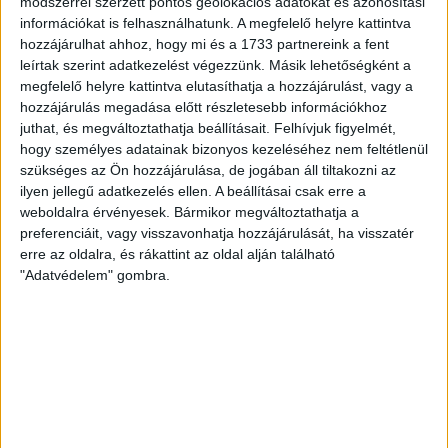
kerülnek. A váltás nem tett...
módszerrel szerzett pontos geolokációs adatokat és azonosítási
információkat is felhasználhatunk. A megfelelő helyre kattintva
ÁTLÁTSZÓ
2018. március 20.
2
p
hozzájárulhat ahhoz, hogy mi és a 1733 partnereink a fent
leírtak szerint adatkezelést végezzünk. Másik lehetőségként a
EGYÉB
megfelelő helyre kattintva elutasíthatja a hozzájárulást, vagy a
Botrányszagú választási
hozzájárulás megadása előtt részletesebb információkhoz
juthat, és megváltoztathatja beállításait.
Felhívjuk figyelmét,
hirdetések a Vajdaságban,
hogy személyes adatainak bizonyos kezeléséhez nem feltétlenül
titokzatos szerbiai megrendelő
szükséges az Ön hozzájárulása, de jogában áll tiltakozni az
ilyen jellegű adatkezelés ellen. A beállításai csak erre a
Kiskorúsították a magyar nemzetiségű
weboldalra érvényesek. Bármikor megváltoztathatja a
választópolgárokat – összegzi elemzésében vajdasági
preferenciáit, vagy visszavonhatja hozzájárulását, ha visszatér
szerzőnk, az Oromhegyes Helyi Közösség elnöke, aki
erre az oldalra, és rákattint az oldal alján található
szerint igenis sérülhet...
"Adatvédelem" gombra.
ÁTLÁTSZÓ
2018. március 14.
6
p
EGYÉB
Nem oszlik a 27 éves köd:
kamunak tűnik az olasz szál
Farkas Helga elrablása ügyében