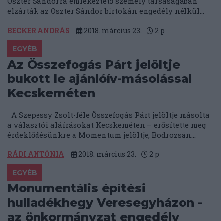
Oszter Sándorra emlékeztető személy társaságában
elzárták az Oszter Sándor birtokán engedély nélkül...
BECKER ANDRÁS
2018. március 23.
2
p
EGYÉB
Az Összefogás Párt jelöltje
bukott le ajánlóív-másolással
Kecskeméten
A Szepessy Zsolt-féle Összefogás Párt jelöltje másolta
a választói aláírásokat Kecskeméten – erősítette meg
érdeklődésünkre a Momentum jelöltje, Bodrozsán...
RÁDI ANTÓNIA
2018. március 23.
2
p
EGYÉB
Monumentális építési
hulladékhegy Veresegyházon -
az önkormányzat engedély