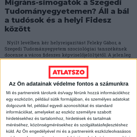
Migráns-simogatók a Szegedi
Tudományegyetemen? Áll a bál
a tudósok és a helyi Fidesz
között
Nyílt levélben kér helyreigazítást Feleky Gábor, a
Szegedi Tudományegyetem szociológiai tanszékének
docense a város fideszes képviselőjelöltjétől. A jelenleg
is...
ÁTLÁTSZÓ
2018. március 20.
4
p
Az Ön adatainak védelme fontos a számunkra
EGYÉB
Túltolták a propagandát?
Mi és partnereink tárolunk és/vagy férünk hozzá információkhoz
egy eszközön, például sütik formájában, és személyes adatokat
Menekülnek az olvasók Andy
dolgozunk fel, például egyedi azonosítókat és standard
Vajna Délmagyarországától
információkat, amelyeket az eszköz személyre szabott
hirdetésekhez és tartalomhoz, hirdetések és tartalmak
méréséhez, közönségmérésekhez és szolgáltatásfejlesztéshez
Nincs egy éve, hogy kiderült: az utolsó, függetlenként
számon tartott napilapok is kormány-közeli kézbe
küld.
Az Ön engedélyével mi és a partnereink eszközleolvasásos