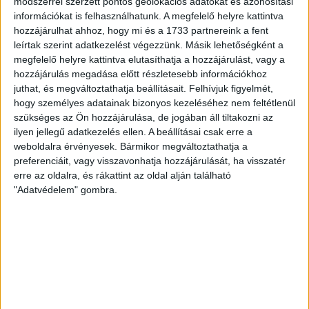
kerülnek. A váltás nem tett...
módszerrel szerzett pontos geolokációs adatokat és azonosítási
információkat is felhasználhatunk. A megfelelő helyre kattintva
ÁTLÁTSZÓ
2018. március 20.
2
p
hozzájárulhat ahhoz, hogy mi és a 1733 partnereink a fent
leírtak szerint adatkezelést végezzünk. Másik lehetőségként a
EGYÉB
megfelelő helyre kattintva elutasíthatja a hozzájárulást, vagy a
Botrányszagú választási
hozzájárulás megadása előtt részletesebb információkhoz
juthat, és megváltoztathatja beállításait.
Felhívjuk figyelmét,
hirdetések a Vajdaságban,
hogy személyes adatainak bizonyos kezeléséhez nem feltétlenül
titokzatos szerbiai megrendelő
szükséges az Ön hozzájárulása, de jogában áll tiltakozni az
ilyen jellegű adatkezelés ellen. A beállításai csak erre a
Kiskorúsították a magyar nemzetiségű
weboldalra érvényesek. Bármikor megváltoztathatja a
választópolgárokat – összegzi elemzésében vajdasági
preferenciáit, vagy visszavonhatja hozzájárulását, ha visszatér
szerzőnk, az Oromhegyes Helyi Közösség elnöke, aki
erre az oldalra, és rákattint az oldal alján található
szerint igenis sérülhet...
"Adatvédelem" gombra.
ÁTLÁTSZÓ
2018. március 14.
6
p
EGYÉB
Nem oszlik a 27 éves köd:
kamunak tűnik az olasz szál
Farkas Helga elrablása ügyében