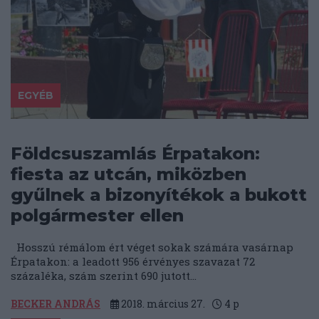
EGYÉB
Földcsuszamlás Érpatakon:
fiesta az utcán, miközben
gyűlnek a bizonyítékok a bukott
polgármester ellen
Hosszú rémálom ért véget sokak számára vasárnap
Érpatakon: a leadott 956 érvényes szavazat 72
százaléka, szám szerint 690 jutott...
BECKER ANDRÁS
2018. március 27.
4
p