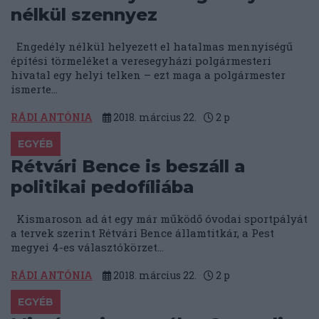
nélkül szennyez
Engedély nélkül helyezett el hatalmas mennyiségű
építési törmeléket a veresegyházi polgármesteri
hivatal egy helyi telken – ezt maga a polgármester
ismerte...
RÁDI ANTÓNIA
2018. március 22.
2
p
EGYÉB
Rétvári Bence is beszáll a
politikai pedofíliába
Kismaroson ad át egy már működő óvodai sportpályát
a tervek szerint Rétvári Bence államtitkár, a Pest
megyei 4-es választókörzet...
RÁDI ANTÓNIA
2018. március 22.
2
p
EGYÉB