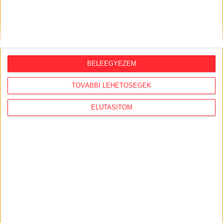
ORSZÁGSZERTE AJÁNLÓ
2026. augusztus 5.
BELEEGYEZEM
Évekig tároltak a szabadban 600 tonna
TOVÁBBI LEHETŐSÉGEK
akkumulátort egy salgótarjáni
hulladéktelepen
ELUTASÍTOM
2026. augusztus 4.
Strómanok és keresztapák a végeken –
Elcsalt vidékfejlesztési pénzek
nyomában
2026. július 30.
Lakópark, kórház, óvoda közelében
működik Kistarcsán az egyre bővülő
hulladéktelep