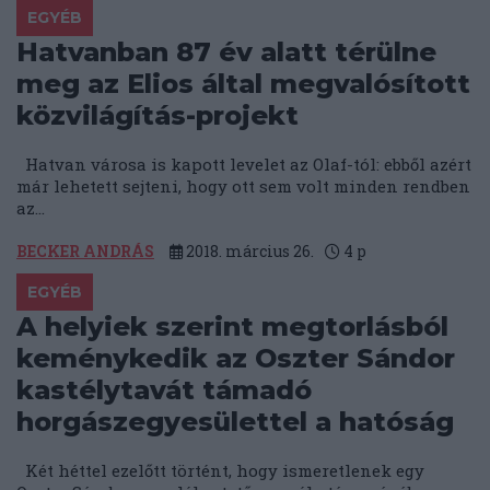
EGYÉB
Hatvanban 87 év alatt térülne
meg az Elios által megvalósított
közvilágítás-projekt
Hatvan városa is kapott levelet az Olaf-tól: ebből azért
már lehetett sejteni, hogy ott sem volt minden rendben
az...
BECKER ANDRÁS
2018. március 26.
4
p
EGYÉB
A helyiek szerint megtorlásból
keménykedik az Oszter Sándor
kastélytavát támadó
horgászegyesülettel a hatóság
Két héttel ezelőtt történt, hogy ismeretlenek egy