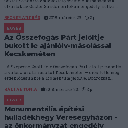
Oszter Sándorra emlékeztető személy társaságában
elzárták az Oszter Sándor birtokán engedély nélkül...
BECKER ANDRÁS
2018. március 23.
2
p
EGYÉB
Az Összefogás Párt jelöltje
bukott le ajánlóív-másolással
Kecskeméten
A Szepessy Zsolt-féle Összefogás Párt jelöltje másolta
a választói aláírásokat Kecskeméten – erősítette meg
érdeklődésünkre a Momentum jelöltje, Bodrozsán...
RÁDI ANTÓNIA
2018. március 23.
2
p
EGYÉB
Monumentális építési
hulladékhegy Veresegyházon -
az önkormányzat engedély