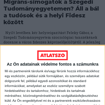
Migráns-simogatók a Szegedi
Tudományegyetemen? Áll a bál
a tudósok és a helyi Fidesz
között
Nyílt levélben kér helyreigazítást Feleky Gábor, a
Szegedi Tudományegyetem szociológiai tanszékének
docense a város fideszes képviselőjelöltjétől. A jelenleg
is...
ÁTLÁTSZÓ
2018. március 20.
4
p
Az Ön adatainak védelme fontos a számunkra
EGYÉB
Túltolták a propagandát?
Mi és partnereink tárolunk és/vagy férünk hozzá információkhoz
egy eszközön, például sütik formájában, és személyes adatokat
Menekülnek az olvasók Andy
dolgozunk fel, például egyedi azonosítókat és standard
Vajna Délmagyarországától
információkat, amelyeket az eszköz személyre szabott
hirdetésekhez és tartalomhoz, hirdetések és tartalmak
méréséhez, közönségmérésekhez és szolgáltatásfejlesztéshez
Nincs egy éve, hogy kiderült: az utolsó, függetlenként
számon tartott napilapok is kormány-közeli kézbe
küld.
Az Ön engedélyével mi és a partnereink eszközleolvasásos