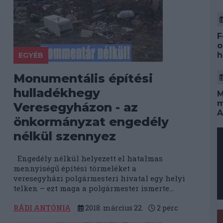
F
o
h
EGYÉB
Monumentális építési
hulladékhegy
M
m
Veresegyházon - az
A
önkormányzat engedély
nélkül szennyez
Engedély nélkül helyezett el hatalmas
mennyiségű építési törmeléket a
veresegyházi polgármesteri hivatal egy helyi
telken – ezt maga a polgármester ismerte...
RÁDI ANTÓNIA
2018. március 22.
2
perc