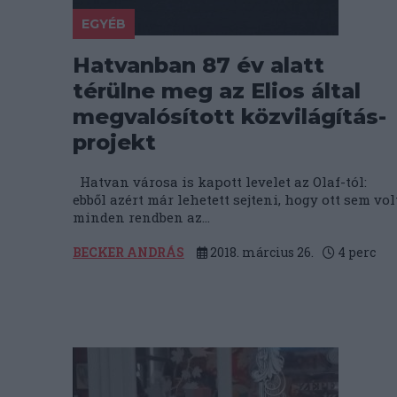
EGYÉB
Hatvanban 87 év alatt
térülne meg az Elios által
megvalósított közvilágítás-
projekt
Hatvan városa is kapott levelet az Olaf-tól:
ebből azért már lehetett sejteni, hogy ott sem vol
minden rendben az...
BECKER ANDRÁS
2018. március 26.
4
perc