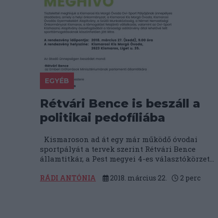
EGYÉB
Rétvári Bence is beszáll a
politikai pedofíliába
Kismaroson ad át egy már működő óvodai
sportpályát a tervek szerint Rétvári Bence
államtitkár, a Pest megyei 4-es választókörzet...
RÁDI ANTÓNIA
2018. március 22.
2
perc