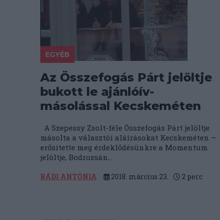
EGYÉB
Az Összefogás Párt jelöltje
bukott le ajánlóív-
másolással Kecskeméten
A Szepessy Zsolt-féle Összefogás Párt jelöltje
másolta a választói aláírásokat Kecskeméten –
erősítette meg érdeklődésünkre a Momentum
jelöltje, Bodrozsán...
RÁDI ANTÓNIA
2018. március 23.
2
perc