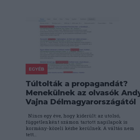
EGYÉB
Túltolták a propagandát?
Menekülnek az olvasók And
Vajna Délmagyarországától
Nincs egy éve, hogy kiderült: az utolsó,
függetlenként számon tartott napilapok is
kormány-közeli kézbe kerülnek. A váltás nem
tett...