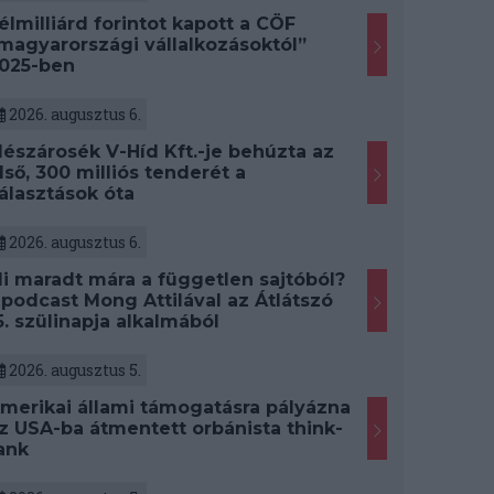
élmilliárd forintot kapott a CÖF
magyarországi vállalkozásoktól”
025-ben
2026. augusztus 6.
észárosék V-Híd Kft.-je behúzta az
lső, 300 milliós tenderét a
álasztások óta
2026. augusztus 6.
i maradt mára a független sajtóból?
 podcast Mong Attilával az Átlátszó
5. szülinapja alkalmából
2026. augusztus 5.
merikai állami támogatásra pályázna
z USA-ba átmentett orbánista think-
ank