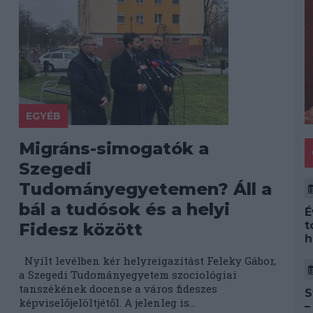
EGYÉB
Migráns-simogatók a
Szegedi
Tudományegyetemen? Áll a
bál a tudósok és a helyi
É
t
Fidesz között
h
Nyílt levélben kér helyreigazítást Feleky Gábor,
a Szegedi Tudományegyetem szociológiai
tanszékének docense a város fideszes
S
képviselőjelöltjétől. A jelenleg is...
–