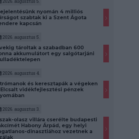
2026. augusztus 5.
ejelentésünk nyomán 4 milliós
írságot szabtak ki a Szent Ágota
endere kapcsán
2026. augusztus 5.
vekig tároltak a szabadban 600
onna akkumulátort egy salgótarjáni
ulladéktelepen
2026. augusztus 4.
trómanok és keresztapák a végeken
 Elcsalt vidékfejlesztési pénzek
yomában
2026. augusztus 3.
szak-olasz villára cserélte budapesti
akcímét Habony Árpád, egy helyi
ngatlanos-dinasztiához vezetnek a
zálak