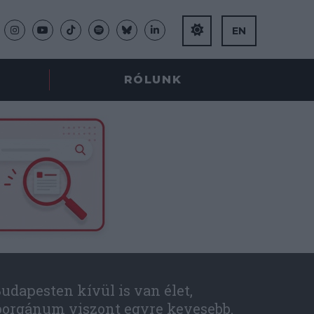
EN
RÓLUNK
udapesten kívül is van élet,
óorgánum viszont egyre kevesebb.