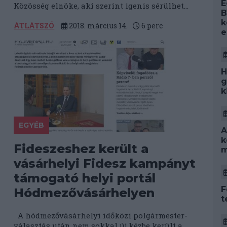
E
Közösség elnöke, aki szerint igenis sérülhet...
B
k
ÁTLÁTSZÓ
2018. március 14.
6
perc
e
H
g
k
EGYÉB
A
k
Fideszeshez került a
m
vásárhelyi Fidesz kampányt
támogató helyi portál
F
Hódmezővásárhelyen
t
A hódmezővásárhelyi időközi polgármester-
választás után nem sokkal új kézbe került a