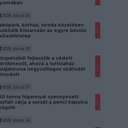
yomában
2026. július 30.
akópark, kórház, óvoda közelében
űködik Kistarcsán az egyre bővülő
ulladéktelep
2026. július 29.
özpénzből fejlesztik a védett
örökmezőt, ahová a turistaház
ulajdonosa négycsillagos szállodát
lmodott
2026. július 27.
50 tonna higannyal szennyezett
szfalt várja a sorsát a penci kápolna
ögött
2026. július 24.