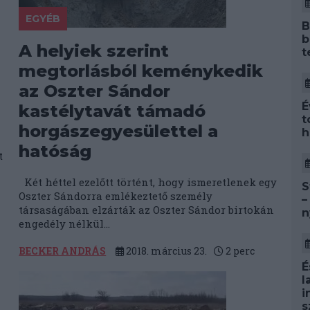
EGYÉB
B
b
A helyiek szerint
t
megtorlásból keménykedik
az Oszter Sándor
É
kastélytavát támadó
t
horgászegyesülettel a
h
hatóság
t
Két héttel ezelőtt történt, hogy ismeretlenek egy
S
Oszter Sándorra emlékeztető személy
–
társaságában elzárták az Oszter Sándor birtokán
n
engedély nélkül...
BECKER ANDRÁS
2018. március 23.
2
perc
É
l
i
s