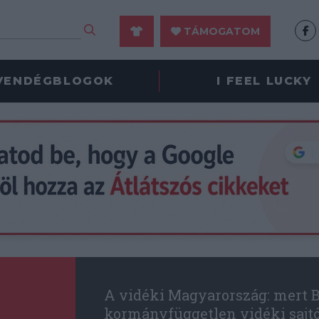
TÁMOGATOM
VENDÉGBLOGOK
I FEEL LUCKY
A vidéki Magyarország: mert B
kormányfüggetlen vidéki sajt