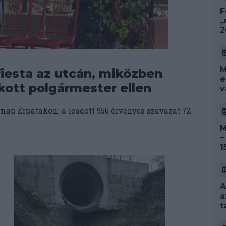
F
„
2
M
iesta az utcán, miközben
e
kott polgármester ellen
v
ap Érpatakon: a leadott 956 érvényes szavazat 72
M
–
1
A
a
t