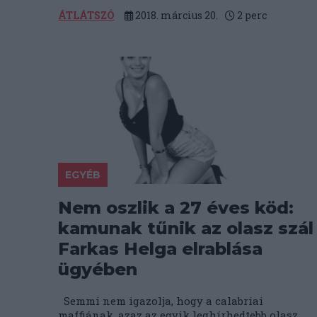
ÁTLÁTSZÓ
2018. március 20.
2
perc
EGYÉB
Nem oszlik a 27 éves köd:
kamunak tűnik az olasz szál
Farkas Helga elrablása
ügyében
Semmi nem igazolja, hogy a calabriai
maffiának, azaz az egyik leghírhedtebb olasz