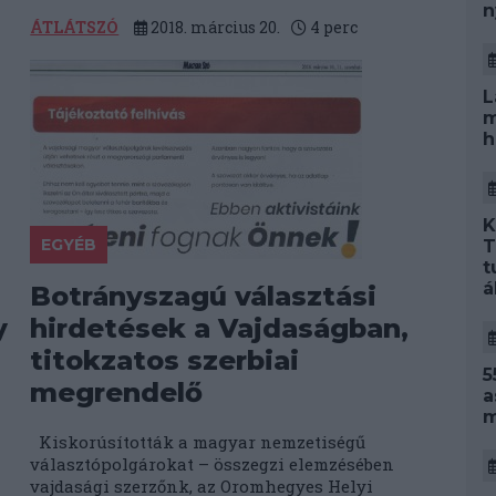
n
ÁTLÁTSZÓ
2018. március 20.
4
perc
L
m
h
K
EGYÉB
T
t
á
Botrányszagú választási
y
hirdetések a Vajdaságban,
titokzatos szerbiai
5
megrendelő
a
m
Kiskorúsították a magyar nemzetiségű
választópolgárokat – összegzi elemzésében
vajdasági szerzőnk, az Oromhegyes Helyi