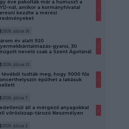
gy éve pakolták már a humuszt a
YD-nál, amikor a kormányhivatal
eresni kezdte a mérési
redményeket
2026. július 16.
árom év alatt 920
yermekbántalmazás-gyanú, 30
irúgott nevelő csak a Szent Ágotánál
2026. július 13.
 tévéből tudták meg, hogy 9000 fős
oncerthelyszín épülhet a lakásuk
ellett
2026. július 7.
edetlenül áll a mérgező anyagokkal
eli vörösiszap-tározó Neszmélyen
2026. július 2.