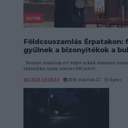
EGYÉB
Földcsuszamlás Érpatakon: f
gyűlnek a bizonyítékok a bu
Hosszú rémálom ért véget sokak számára vasárn
százaléka, szám szerint 690 jutott...
BECKER ANDRÁS
2018. március 27.
4
perc