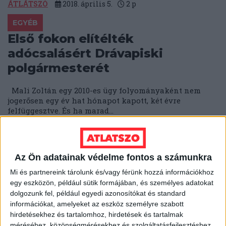
ÁTLÁTSZÓ
2018. április 5.
2
p
EGYÉB
Első fokon elítélték
adócsalásért Drávapiski
polgármesterét
Mali Zoltán egy 2010-es ügy folyományaként nem
jogerősen egy év hat hónapot kapott, két évre
felfüggesztve. És ha marad...
ÁTLÁTSZÓ
2018. április 4.
4
p
EGYÉB
Az Ön adatainak védelme fontos a számunkra
Az emberrabló, a
Mi és partnereink tárolunk és/vagy férünk hozzá információkhoz
fegyverkereskedő, a zsiráflövő,
egy eszközön, például sütik formájában, és személyes adatokat
és a himalájai kék kos –
dolgozunk fel, például egyedi azonosítókat és standard
információkat, amelyeket az eszköz személyre szabott
vadászkalandok
hirdetésekhez és tartalomhoz, hirdetések és tartalmak
Magyarországon
méréséhez, közönségmérésekhez és szolgáltatásfejlesztéshez