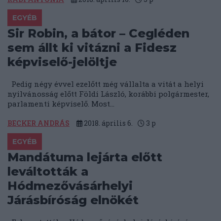
EGYÉB
Sir Robin, a bátor – Cegléden
sem állt ki vitázni a Fidesz
képviselő-jelöltje
Pedig négy évvel ezelőtt még vállalta a vitát a helyi
nyilvánosság előtt Földi László, korábbi polgármester,
parlamenti képviselő. Most...
BECKER ANDRÁS
2018. április 6.
3
p
EGYÉB
Mandátuma lejárta előtt
leváltották a
Hódmezővásárhelyi
Járásbíróság elnökét