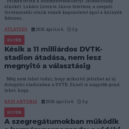
Felmentették a Hódmezővásárhelyi Járásbíróság
elnökét. Lukács Levente János felettese, a szegedi
törvényszéki elnök remek kapcsolatot ápol a környék
fideszes...
ÁTLÁTSZÓ
2018. április 6.
3
p
EGYÉB
Késik a 11 milliárdos DVTK-
stadion átadása, nem lesz
megnyitó a választásig
Még nem lehet tudni, hogy mikortól játszhat az új
diósgyőri stadionban a DVTK. Ennél is nagyobb gond
lehet, hogy...
RÁDI ANTÓNIA
2018. április 6.
3
p
EGYÉB
A szegregátumokban működik