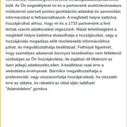
küld.
Az Ön engedélyével mi és a partnereink eszközleolvasásos
Aki még nem lőtt hajtásban varacskos disznót
módszerrel szerzett pontos geolokációs adatokat és azonosítási
Afrikában, az nem vadász, pörögtek a sztorik a hosszú
információkat is felhasználhatunk. A megfelelő helyre kattintva
asztalnál vacsora közben....
hozzájárulhat ahhoz, hogy mi és a 1733 partnereink a fent
leírtak szerint adatkezelést végezzünk. Másik lehetőségként a
ÁTLÁTSZÓ
2018. március 29.
12
p
megfelelő helyre kattintva elutasíthatja a hozzájárulást, vagy a
hozzájárulás megadása előtt részletesebb információkhoz
EGYÉB
juthat, és megváltoztathatja beállításait.
Felhívjuk figyelmét,
Fideszes kampánykiadvány lett
hogy személyes adatainak bizonyos kezeléséhez nem feltétlenül
szükséges az Ön hozzájárulása, de jogában áll tiltakozni az
a helyi önkormányzatok által
ilyen jellegű adatkezelés ellen. A beállításai csak erre a
finanszírozott regionális
weboldalra érvényesek. Bármikor megváltoztathatja a
magazinból
preferenciáit, vagy visszavonhatja hozzájárulását, ha visszatér
erre az oldalra, és rákattint az oldal alján található
"Adatvédelem" gombra.
Amióta tart a választási kampány, rendre érkeznek a
postaládákba a pártok propagandaanyagai,
szórólapjai. Az elmúlt napokban a
törökszentmiklósiak –...
ÁTLÁTSZÓ
2018. március 29.
5
p