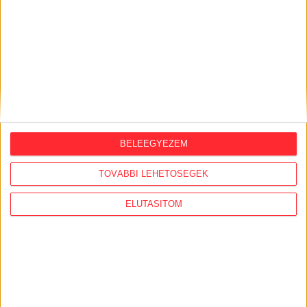
ORSZÁGSZERTE AJÁNLÓ
BELEEGYEZEM
2026. augusztus 5.
TOVÁBBI LEHETŐSÉGEK
Évekig tároltak a szabadban 600 tonna
akkumulátort egy salgótarjáni
ELUTASÍTOM
hulladéktelepen
2026. augusztus 4.
Strómanok és keresztapák a végeken –
Elcsalt vidékfejlesztési pénzek
nyomában