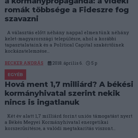
a kormánypropaganda: a vidéki
romák többsége a Fideszre fog
szavazni
A választás előtt néhány nappal elmentünk néhány
kelet-magyarországi településre, ahol a korábbi
tapasztalataink és a Political Capital szakértőinek
kockázatelemzése...
BECKER ANDRÁS
2018. április 6.
5
p
EGYÉB
Hová ment 1,7 milliárd? A békési
kormányhivatal szerint nekik
nincs is ingatlanuk
Két év alatt 1,7 milliárd forint uniós támogatást nyert
a Békés Megyei Kormányhivatal energetikai
korszerűsítésre, a valódi megtakarítás viszont...