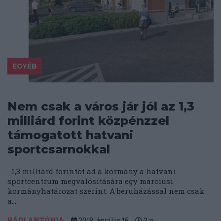
EGYÉB
Nem csak a város jár jól az 1,3
milliárd forint közpénzzel
támogatott hatvani
sportcsarnokkal
1,3 milliárd forintot ad a kormány a hatvani
sportcentrum megvalósítására egy márciusi
kormányhatározat szerint. A beruházással nem csak
a...
RÁDI ANTÓNIA
2018. április 16.
3
p