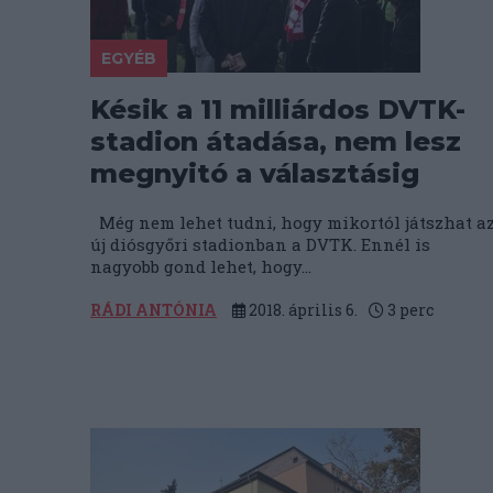
EGYÉB
Késik a 11 milliárdos DVTK-
stadion átadása, nem lesz
megnyitó a választásig
Még nem lehet tudni, hogy mikortól játszhat a
új diósgyőri stadionban a DVTK. Ennél is
nagyobb gond lehet, hogy...
RÁDI ANTÓNIA
2018. április 6.
3
perc