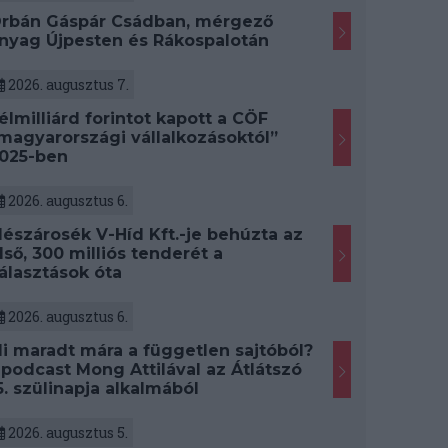
rbán Gáspár Csádban, mérgező
nyag Újpesten és Rákospalotán
2026. augusztus 7.
élmilliárd forintot kapott a CÖF
magyarországi vállalkozásoktól”
025-ben
2026. augusztus 6.
észárosék V-Híd Kft.-je behúzta az
lső, 300 milliós tenderét a
álasztások óta
2026. augusztus 6.
i maradt mára a független sajtóból?
 podcast Mong Attilával az Átlátszó
5. szülinapja alkalmából
2026. augusztus 5.