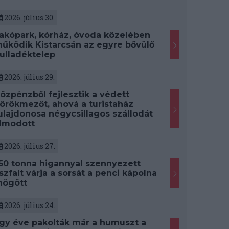
2026. július 30.
akópark, kórház, óvoda közelében
űködik Kistarcsán az egyre bővülő
ulladéktelep
2026. július 29.
özpénzből fejlesztik a védett
örökmezőt, ahová a turistaház
ulajdonosa négycsillagos szállodát
lmodott
2026. július 27.
50 tonna higannyal szennyezett
szfalt várja a sorsát a penci kápolna
ögött
2026. július 24.
gy éve pakolták már a humuszt a