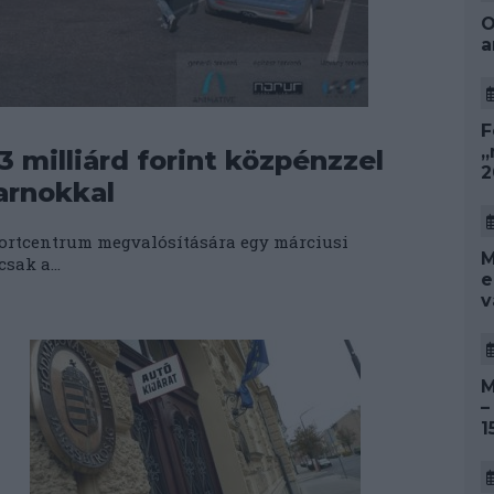
O
a
F
„
,3 milliárd forint közpénzzel
2
arnokkal
portcentrum megvalósítására egy márciusi
M
sak a...
e
v
M
–
1