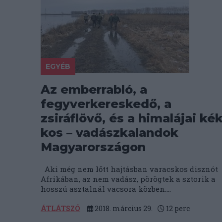
EGYÉB
Az emberrabló, a
fegyverkereskedő, a
zsiráflövő, és a himalájai ké
kos – vadászkalandok
Magyarországon
Aki még nem lőtt hajtásban varacskos disznót
Afrikában, az nem vadász, pörögtek a sztorik a
hosszú asztalnál vacsora közben....
ÁTLÁTSZÓ
2018. március 29.
12
perc