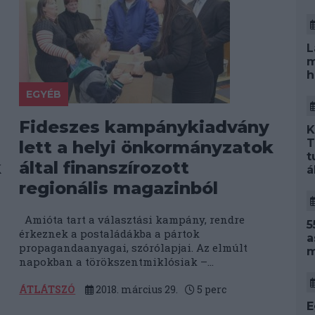
L
m
h
EGYÉB
Fideszes kampánykiadvány
K
T
lett a helyi önkormányzatok
t
k
által finanszírozott
á
regionális magazinból
Amióta tart a választási kampány, rendre
5
érkeznek a postaládákba a pártok
a
propagandaanyagai, szórólapjai. Az elmúlt
m
napokban a törökszentmiklósiak –...
ÁTLÁTSZÓ
2018. március 29.
5
perc
E