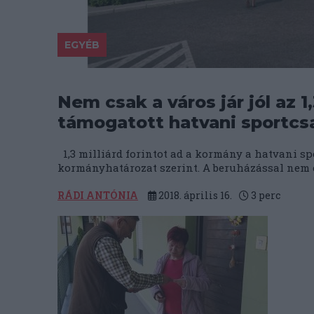
EGYÉB
Nem csak a város jár jól az 1
támogatott hatvani sportcs
1,3 milliárd forintot ad a kormány a hatvani s
kormányhatározat szerint. A beruházással nem c
RÁDI ANTÓNIA
2018. április 16.
3
perc