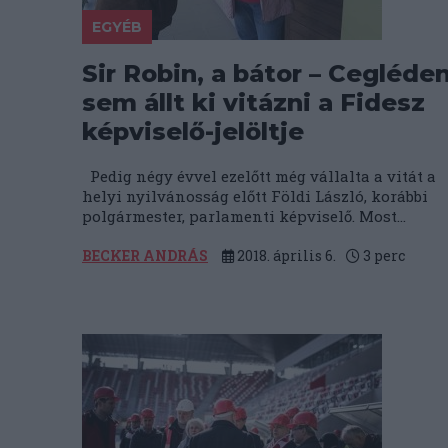
EGYÉB
Sir Robin, a bátor – Cegléde
sem állt ki vitázni a Fidesz
képviselő-jelöltje
Pedig négy évvel ezelőtt még vállalta a vitát a
helyi nyilvánosság előtt Földi László, korábbi
polgármester, parlamenti képviselő. Most...
BECKER ANDRÁS
2018. április 6.
3
perc