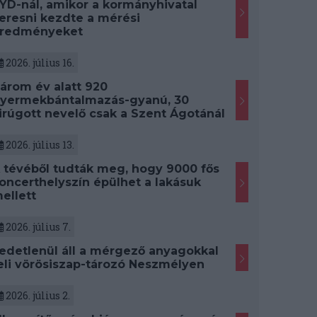
YD-nál, amikor a kormányhivatal
eresni kezdte a mérési
redményeket
2026. július 16.
árom év alatt 920
yermekbántalmazás-gyanú, 30
irúgott nevelő csak a Szent Ágotánál
2026. július 13.
 tévéből tudták meg, hogy 9000 fős
oncerthelyszín épülhet a lakásuk
ellett
2026. július 7.
edetlenül áll a mérgező anyagokkal
eli vörösiszap-tározó Neszmélyen
2026. július 2.