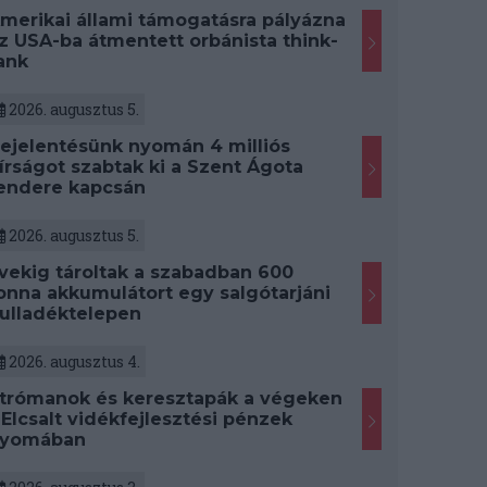
merikai állami támogatásra pályázna
z USA-ba átmentett orbánista think-
ank
2026. augusztus 5.
ejelentésünk nyomán 4 milliós
írságot szabtak ki a Szent Ágota
endere kapcsán
2026. augusztus 5.
vekig tároltak a szabadban 600
onna akkumulátort egy salgótarjáni
ulladéktelepen
2026. augusztus 4.
trómanok és keresztapák a végeken
 Elcsalt vidékfejlesztési pénzek
yomában