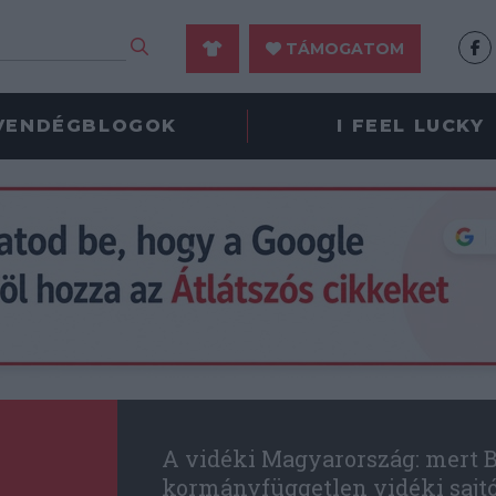
TÁMOGATOM
VENDÉGBLOGOK
I FEEL LUCKY
A vidéki Magyarország: mert B
kormányfüggetlen vidéki sajt