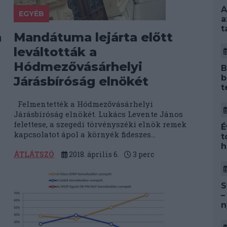
A
EGYÉB
a
t
n
Mandátuma lejárta előtt
leváltották a
Hódmezővásárhelyi
B
b
Járásbíróság elnökét
t
Felmentették a Hódmezővásárhelyi
Járásbíróság elnökét. Lukács Levente János
felettese, a szegedi törvényszéki elnök remek
É
kapcsolatot ápol a környék fideszes...
t
h
ÁTLÁTSZÓ
2018. április 6.
3
perc
S
–
n