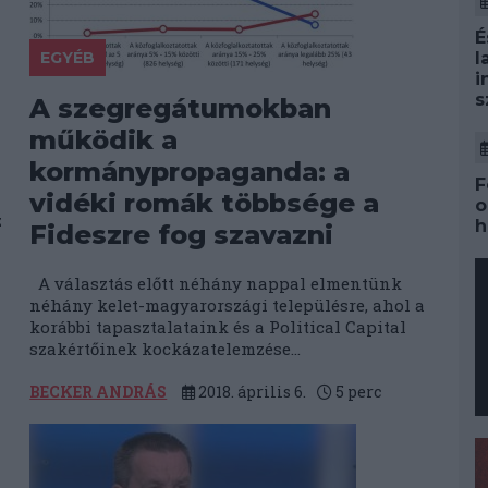
É
EGYÉB
l
i
s
A szegregátumokban
működik a
kormánypropaganda: a
F
vidéki romák többsége a
o
z
h
Fideszre fog szavazni
A választás előtt néhány nappal elmentünk
néhány kelet-magyarországi településre, ahol a
korábbi tapasztalataink és a Political Capital
szakértőinek kockázatelemzése...
BECKER ANDRÁS
2018. április 6.
5
perc