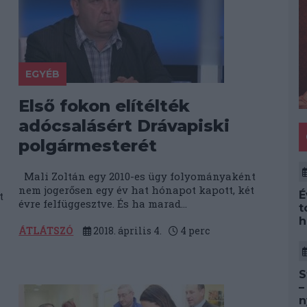
EGYÉB
Első fokon elítélték
adócsalásért Drávapiski
polgármesterét
Mali Zoltán egy 2010-es ügy folyományaként
nem jogerősen egy év hat hónapot kapott, két
É
t
évre felfüggesztve. És ha marad...
t
h
ÁTLÁTSZÓ
2018. április 4.
4
perc
S
–
n