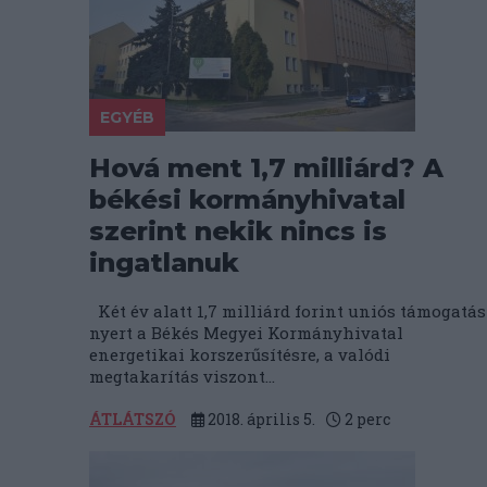
EGYÉB
Hová ment 1,7 milliárd? A
békési kormányhivatal
szerint nekik nincs is
ingatlanuk
Két év alatt 1,7 milliárd forint uniós támogatás
nyert a Békés Megyei Kormányhivatal
energetikai korszerűsítésre, a valódi
megtakarítás viszont...
ÁTLÁTSZÓ
2018. április 5.
2
perc