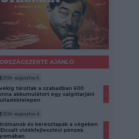
ORSZÁGSZERTE AJÁNLÓ
2026. augusztus 5.
vekig tároltak a szabadban 600
onna akkumulátort egy salgótarjáni
ulladéktelepen
2026. augusztus 4.
trómanok és keresztapák a végeken
 Elcsalt vidékfejlesztési pénzek
yomában