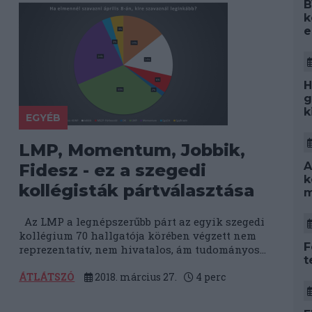
B
k
e
H
g
k
EGYÉB
LMP, Momentum, Jobbik,
A
Fidesz - ez a szegedi
k
kollégisták pártválasztása
m
Az LMP a legnépszerűbb párt az egyik szegedi
kollégium 70 hallgatója körében végzett nem
F
reprezentatív, nem hivatalos, ám tudományos...
t
ÁTLÁTSZÓ
2018. március 27.
4
perc