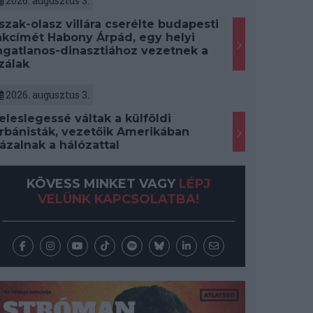
2026. augusztus 3.
szak-olasz villára cserélte budapesti
akcímét Habony Árpád, egy helyi
ngatlanos-dinasztiához vezetnek a
zálak
2026. augusztus 3.
eleslegessé váltak a külföldi
rbánisták, vezetőik Amerikában
ázalnak a hálózattal
KÖVESS MINKET VAGY
LÉPJ
VELÜNK KAPCSOLATBA!