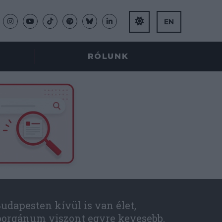
EN
RÓLUNK
udapesten kívül is van élet,
óorgánum viszont egyre kevesebb.