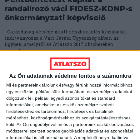
randalírozó váci FIDESZ-KDNP-s
önkormányzati képviselő
Garázdaság vétsége miatt pénzbüntetés kiszabását
indítványozza a Váci Járási Ügyészség abban az
ügyben, amelyről az Átlátszó 2017 októberében
megírta,...
ÁTLÁTSZÓ
2018. április 23.
2
p
EGYÉB
Az Ön adatainak védelme fontos a számunkra
Kalandos múltú egykori
Mi és partnereink tárolunk és/vagy férünk hozzá információkhoz
ifjúszocialistával szövetkezett
egy eszközön, például sütik formájában, és személyes adatokat
dolgozunk fel, például egyedi azonosítókat és standard
Lázár János a SZEVIÉP-ügyben
információkat, amelyeket az eszköz személyre szabott
hirdetésekhez és tartalomhoz, hirdetések és tartalmak
Már régóta nem csak az érintettek jogos követeléséről
méréséhez, közönségmérésekhez és szolgáltatásfejlesztéshez
szól a SZEVIÉP építési vállalat felszámolása, hanem
küld.
Az Ön engedélyével mi és a partnereink eszközleolvasásos
pártpolitikáról, politikusokról, lejáratásról. A...
módszerrel szerzett pontos geolokációs adatokat és azonosítási
információkat is felhasználhatunk. A megfelelő helyre kattintva