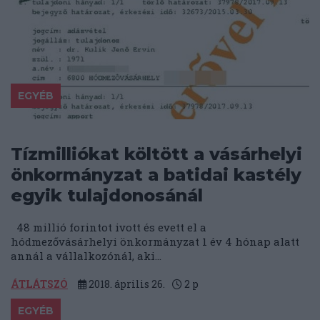
EGYÉB
Tízmilliókat költött a vásárhelyi
önkormányzat a batidai kastély
egyik tulajdonosánál
48 millió forintot ivott és evett el a
hódmezővásárhelyi önkormányzat 1 év 4 hónap alatt
annál a vállalkozónál, aki...
ÁTLÁTSZÓ
2018. április 26.
2
p
EGYÉB