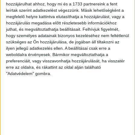
ÁTLÁTSZÓ
2018. április 20.
5
p
hozzájárulhat ahhoz, hogy mi és a 1733 partnereink a fent
leírtak szerint adatkezelést végezzünk. Másik lehetőségként a
EGYÉB
megfelelő helyre kattintva elutasíthatja a hozzájárulást, vagy a
A Csurka-rajongó jelölt vitte a
hozzájárulás megadása előtt részletesebb információkhoz
radikalizálódó miskolci körzetet
juthat, és megváltoztathatja beállításait.
Felhívjuk figyelmét,
hogy személyes adatainak bizonyos kezeléséhez nem feltétlenül
szükséges az Ön hozzájárulása, de jogában áll tiltakozni az
Miskolc 2-es választókörzetében a fideszes Hubay
ilyen jellegű adatkezelés ellen. A beállításai csak erre a
György győzött. Ami azért is érdekes, mert ő volt az
weboldalra érvényesek. Bármikor megváltoztathatja a
országban az egyedüli...
preferenciáit, vagy visszavonhatja hozzájárulását, ha visszatér
erre az oldalra, és rákattint az oldal alján található
ÁTLÁTSZÓ
2018. április 19.
2
p
"Adatvédelem" gombra.
EGYÉB
Dögrováson a szemétszállítás
Észak-Pest és Nógrád
megyében
Nem lesz képes a szolgáltatási területén
lomtalanítani a Zöld Híd NKft., amely észak-kelet
pesti és nyugat-nógrádi településeken folytat