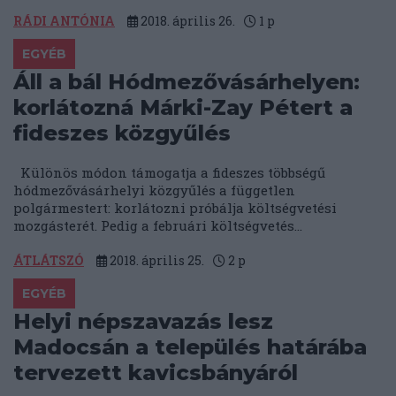
RÁDI ANTÓNIA
2018. április 26.
1
p
EGYÉB
Áll a bál Hódmezővásárhelyen:
korlátozná Márki-Zay Pétert a
fideszes közgyűlés
Különös módon támogatja a fideszes többségű
hódmezővásárhelyi közgyűlés a független
polgármestert: korlátozni próbálja költségvetési
mozgásterét. Pedig a februári költségvetés...
ÁTLÁTSZÓ
2018. április 25.
2
p
EGYÉB
Helyi népszavazás lesz
Madocsán a település határába
tervezett kavicsbányáról