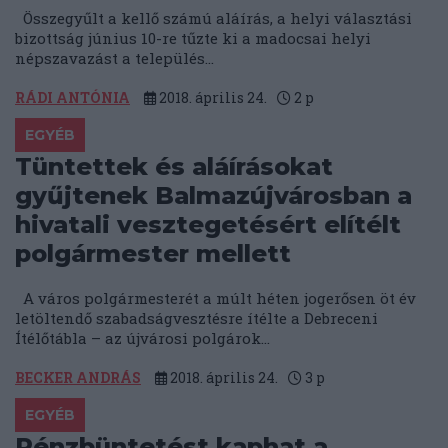
Összegyűlt a kellő számú aláírás, a helyi választási
bizottság június 10-re tűzte ki a madocsai helyi
népszavazást a település...
RÁDI ANTÓNIA
2018. április 24.
2
p
EGYÉB
Tüntettek és aláírásokat
gyűjtenek Balmazújvárosban a
hivatali vesztegetésért elítélt
polgármester mellett
A város polgármesterét a múlt héten jogerősen öt év
letöltendő szabadságvesztésre ítélte a Debreceni
Ítélőtábla – az újvárosi polgárok...
BECKER ANDRÁS
2018. április 24.
3
p
EGYÉB
Pénzbüntetést kaphat a