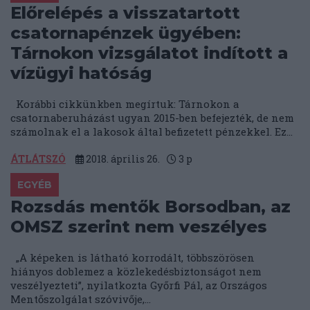
Előrelépés a visszatartott
csatornapénzek ügyében:
Tárnokon vizsgálatot indított a
vízügyi hatóság
Korábbi cikkünkben megírtuk: Tárnokon a
csatornaberuházást ugyan 2015-ben befejezték, de nem
számolnak el a lakosok által befizetett pénzekkel. Ez...
ÁTLÁTSZÓ
2018. április 26.
3
p
EGYÉB
Rozsdás mentők Borsodban, az
OMSZ szerint nem veszélyes
„A képeken is látható korrodált, többszörösen
hiányos doblemez a közlekedésbiztonságot nem
veszélyezteti”, nyilatkozta Győrfi Pál, az Országos
Mentőszolgálat szóvivője,...