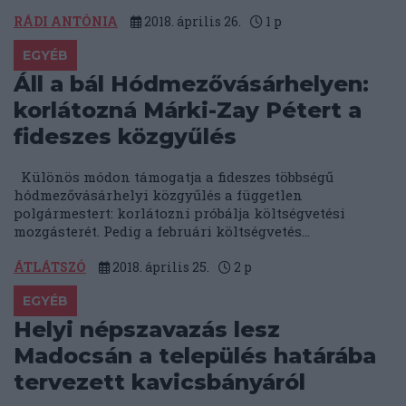
RÁDI ANTÓNIA
2018. április 26.
1
p
EGYÉB
Áll a bál Hódmezővásárhelyen:
korlátozná Márki-Zay Pétert a
fideszes közgyűlés
Különös módon támogatja a fideszes többségű
hódmezővásárhelyi közgyűlés a független
polgármestert: korlátozni próbálja költségvetési
mozgásterét. Pedig a februári költségvetés...
ÁTLÁTSZÓ
2018. április 25.
2
p
EGYÉB
Helyi népszavazás lesz
Madocsán a település határába
tervezett kavicsbányáról