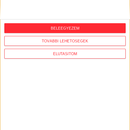
ORSZÁGSZERTE AJÁNLÓ
2026. augusztus 5.
BELEEGYEZEM
Évekig tároltak a szabadban 600 tonna
akkumulátort egy salgótarjáni
TOVÁBBI LEHETŐSÉGEK
hulladéktelepen
ELUTASÍTOM
2026. augusztus 4.
Strómanok és keresztapák a végeken –
Elcsalt vidékfejlesztési pénzek
nyomában
2026. július 30.
Lakópark, kórház, óvoda közelében
működik Kistarcsán az egyre bővülő
hulladéktelep
2026. július 29.