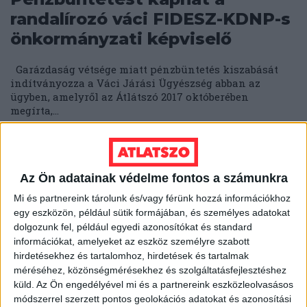
randalírozó váci FIDESZ-KDNP-s
önkormányzati képviselő
Garázdaság vétsége miatt pénzbüntetés kiszabását
indítványozza a Váci Járási Ügyészség abban az
ügyben, amelyről az Átlátszó 2017 októberében
megírta,...
ÁTLÁTSZÓ
2018. április 23.
2
p
EGYÉB
Az Ön adatainak védelme fontos a számunkra
Kalandos múltú egykori
Mi és partnereink tárolunk és/vagy férünk hozzá információkhoz
ifjúszocialistával szövetkezett
egy eszközön, például sütik formájában, és személyes adatokat
Lázár János a SZEVIÉP-ügyben
dolgozunk fel, például egyedi azonosítókat és standard
információkat, amelyeket az eszköz személyre szabott
Már régóta nem csak az érintettek jogos követeléséről
hirdetésekhez és tartalomhoz, hirdetések és tartalmak
szól a SZEVIÉP építési vállalat felszámolása, hanem
méréséhez, közönségmérésekhez és szolgáltatásfejlesztéshez
pártpolitikáról, politikusokról, lejáratásról. A...
küld.
Az Ön engedélyével mi és a partnereink eszközleolvasásos
módszerrel szerzett pontos geolokációs adatokat és azonosítási