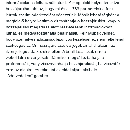
ÁTLÁTSZÓ
2018. április 20.
5
p
információkat is felhasználhatunk. A megfelelő helyre kattintva
hozzájárulhat ahhoz, hogy mi és a 1733 partnereink a fent
EGYÉB
leírtak szerint adatkezelést végezzünk. Másik lehetőségként a
A Csurka-rajongó jelölt vitte a
megfelelő helyre kattintva elutasíthatja a hozzájárulást, vagy a
hozzájárulás megadása előtt részletesebb információkhoz
radikalizálódó miskolci körzetet
juthat, és megváltoztathatja beállításait.
Felhívjuk figyelmét,
hogy személyes adatainak bizonyos kezeléséhez nem feltétlenül
Miskolc 2-es választókörzetében a fideszes Hubay
szükséges az Ön hozzájárulása, de jogában áll tiltakozni az
György győzött. Ami azért is érdekes, mert ő volt az
ilyen jellegű adatkezelés ellen. A beállításai csak erre a
országban az egyedüli...
weboldalra érvényesek. Bármikor megváltoztathatja a
preferenciáit, vagy visszavonhatja hozzájárulását, ha visszatér
ÁTLÁTSZÓ
2018. április 19.
2
p
erre az oldalra, és rákattint az oldal alján található
"Adatvédelem" gombra.
EGYÉB
Dögrováson a szemétszállítás
Észak-Pest és Nógrád
megyében
Nem lesz képes a szolgáltatási területén
lomtalanítani a Zöld Híd NKft., amely észak-kelet
pesti és nyugat-nógrádi településeken folytat