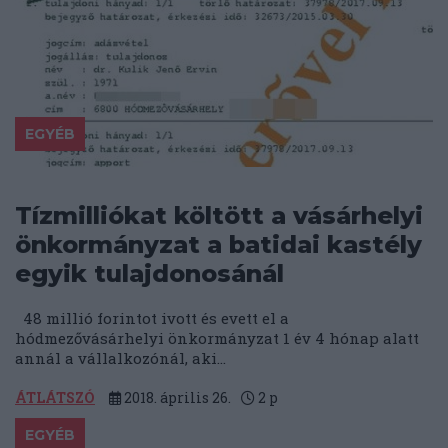
EGYÉB
Tízmilliókat költött a vásárhelyi
önkormányzat a batidai kastély
egyik tulajdonosánál
48 millió forintot ivott és evett el a
hódmezővásárhelyi önkormányzat 1 év 4 hónap alatt
annál a vállalkozónál, aki...
ÁTLÁTSZÓ
2018. április 26.
2
p
EGYÉB