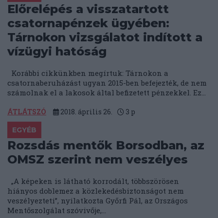
Előrelépés a visszatartott
csatornapénzek ügyében:
Tárnokon vizsgálatot indított a
vízügyi hatóság
Korábbi cikkünkben megírtuk: Tárnokon a
csatornaberuházást ugyan 2015-ben befejezték, de nem
számolnak el a lakosok által befizetett pénzekkel. Ez...
ÁTLÁTSZÓ
2018. április 26.
3
p
EGYÉB
Rozsdás mentők Borsodban, az
OMSZ szerint nem veszélyes
„A képeken is látható korrodált, többszörösen
hiányos doblemez a közlekedésbiztonságot nem
veszélyezteti”, nyilatkozta Győrfi Pál, az Országos
Mentőszolgálat szóvivője,...