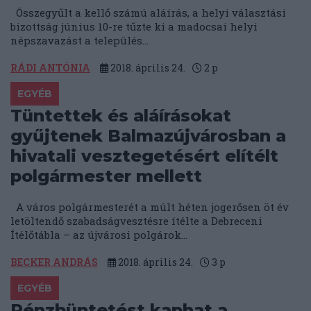
Összegyűlt a kellő számú aláírás, a helyi választási
bizottság június 10-re tűzte ki a madocsai helyi
népszavazást a település...
RÁDI ANTÓNIA
2018. április 24.
2
p
EGYÉB
Tüntettek és aláírásokat
gyűjtenek Balmazújvárosban a
hivatali vesztegetésért elítélt
polgármester mellett
A város polgármesterét a múlt héten jogerősen öt év
letöltendő szabadságvesztésre ítélte a Debreceni
Ítélőtábla – az újvárosi polgárok...
BECKER ANDRÁS
2018. április 24.
3
p
EGYÉB
Pénzbüntetést kaphat a