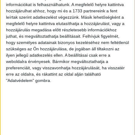
ÁTLÁTSZÓ
2018. április 20.
5
p
információkat is felhasználhatunk. A megfelelő helyre kattintva
hozzájárulhat ahhoz, hogy mi és a 1733 partnereink a fent
EGYÉB
leírtak szerint adatkezelést végezzünk. Másik lehetőségként a
A Csurka-rajongó jelölt vitte a
megfelelő helyre kattintva elutasíthatja a hozzájárulást, vagy a
radikalizálódó miskolci körzetet
hozzájárulás megadása előtt részletesebb információkhoz
juthat, és megváltoztathatja beállításait.
Felhívjuk figyelmét,
hogy személyes adatainak bizonyos kezeléséhez nem feltétlenül
Miskolc 2-es választókörzetében a fideszes Hubay
szükséges az Ön hozzájárulása, de jogában áll tiltakozni az
György győzött. Ami azért is érdekes, mert ő volt az
ilyen jellegű adatkezelés ellen. A beállításai csak erre a
országban az egyedüli...
weboldalra érvényesek. Bármikor megváltoztathatja a
ÁTLÁTSZÓ
2018. április 19.
2
p
preferenciáit, vagy visszavonhatja hozzájárulását, ha visszatér
erre az oldalra, és rákattint az oldal alján található
EGYÉB
"Adatvédelem" gombra.
Dögrováson a szemétszállítás
Észak-Pest és Nógrád
megyében
Nem lesz képes a szolgáltatási területén
lomtalanítani a Zöld Híd NKft., amely észak-kelet
pesti és nyugat-nógrádi településeken folytat