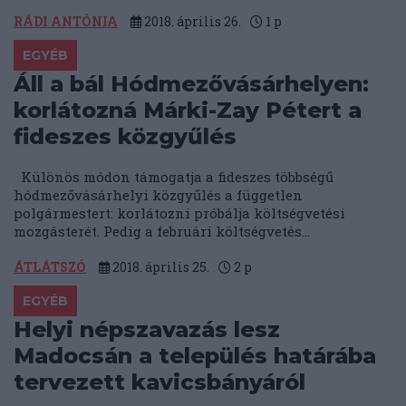
RÁDI ANTÓNIA
2018. április 26.
1
p
EGYÉB
Áll a bál Hódmezővásárhelyen:
korlátozná Márki-Zay Pétert a
fideszes közgyűlés
Különös módon támogatja a fideszes többségű
hódmezővásárhelyi közgyűlés a független
polgármestert: korlátozni próbálja költségvetési
mozgásterét. Pedig a februári költségvetés...
ÁTLÁTSZÓ
2018. április 25.
2
p
EGYÉB
Helyi népszavazás lesz
Madocsán a település határába
tervezett kavicsbányáról