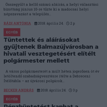
Összegyűlt a kellő számú aláírás, a helyi választási
bizottság június 10-re tűzte ki a madocsai helyi
népszavazást a település...
RÁDI ANTÓNIA
2018. április 24.
2
p
EGYÉB
Tüntettek és aláírásokat
gyűjtenek Balmazújvárosban a
hivatali vesztegetésért elítélt
polgármester mellett
A város polgármesterét a múlt héten jogerősen öt év
letöltendő szabadságvesztésre ítélte a Debreceni
Ítélőtábla – az újvárosi polgárok...
BECKER ANDRÁS
2018. április 24.
3
p
EGYÉB
Pénzbüntetést kaphat a