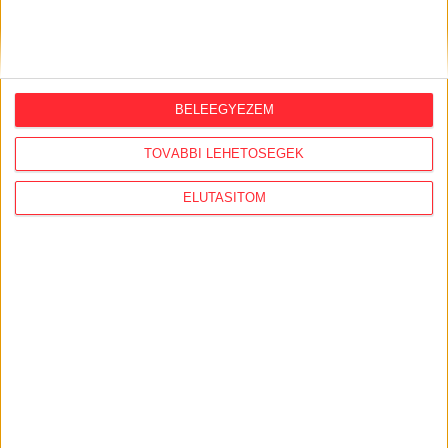
ORSZÁGSZERTE AJÁNLÓ
2026. augusztus 5.
Évekig tároltak a szabadban 600 tonna
BELEEGYEZEM
akkumulátort egy salgótarjáni
hulladéktelepen
TOVÁBBI LEHETŐSÉGEK
2026. augusztus 4.
ELUTASÍTOM
Strómanok és keresztapák a végeken –
Elcsalt vidékfejlesztési pénzek
nyomában
2026. július 30.
Lakópark, kórház, óvoda közelében
működik Kistarcsán az egyre bővülő
hulladéktelep
2026. július 29.