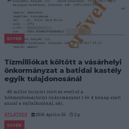
EGYÉB
Tízmilliókat költött a vásárhelyi
önkormányzat a batidai kastély
egyik tulajdonosánál
48 millió forintot ivott és evett el a
hódmezővásárhelyi önkormányzat 1 év 4 hónap alatt
annál a vállalkozónál, aki...
ÁTLÁTSZÓ
2018. április 26.
2
p
EGYÉB