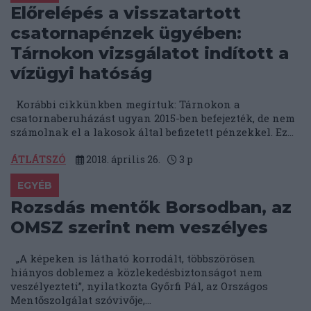
Előrelépés a visszatartott
csatornapénzek ügyében:
Tárnokon vizsgálatot indított a
vízügyi hatóság
Korábbi cikkünkben megírtuk: Tárnokon a
csatornaberuházást ugyan 2015-ben befejezték, de nem
számolnak el a lakosok által befizetett pénzekkel. Ez...
ÁTLÁTSZÓ
2018. április 26.
3
p
EGYÉB
Rozsdás mentők Borsodban, az
OMSZ szerint nem veszélyes
„A képeken is látható korrodált, többszörösen
hiányos doblemez a közlekedésbiztonságot nem
veszélyezteti”, nyilatkozta Győrfi Pál, az Országos
Mentőszolgálat szóvivője,...