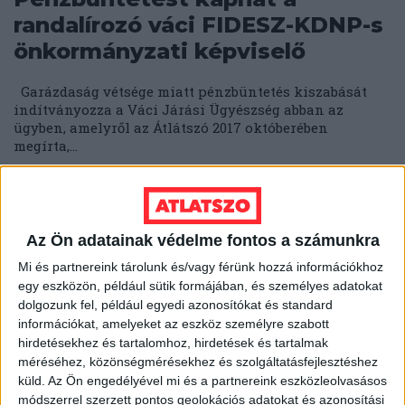
randalírozó váci FIDESZ-KDNP-s
önkormányzati képviselő
Garázdaság vétsége miatt pénzbüntetés kiszabását
indítványozza a Váci Járási Ügyészség abban az
ügyben, amelyről az Átlátszó 2017 októberében
megírta,...
ÁTLÁTSZÓ
2018. április 23.
2
p
EGYÉB
Kalandos múltú egykori
Az Ön adatainak védelme fontos a számunkra
ifjúszocialistával szövetkezett
Mi és partnereink tárolunk és/vagy férünk hozzá információkhoz
egy eszközön, például sütik formájában, és személyes adatokat
Lázár János a SZEVIÉP-ügyben
dolgozunk fel, például egyedi azonosítókat és standard
információkat, amelyeket az eszköz személyre szabott
Már régóta nem csak az érintettek jogos követeléséről
hirdetésekhez és tartalomhoz, hirdetések és tartalmak
szól a SZEVIÉP építési vállalat felszámolása, hanem
méréséhez, közönségmérésekhez és szolgáltatásfejlesztéshez
pártpolitikáról, politikusokról, lejáratásról. A...
küld.
Az Ön engedélyével mi és a partnereink eszközleolvasásos
módszerrel szerzett pontos geolokációs adatokat és azonosítási