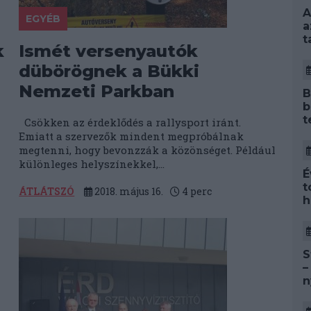
A
EGYÉB
a
t
k
Ismét versenyautók
dübörögnek a Bükki
Nemzeti Parkban
B
b
t
Csökken az érdeklődés a rallysport iránt.
Emiatt a szervezők mindent megpróbálnak
megtenni, hogy bevonzzák a közönséget. Például
különleges helyszínekkel,...
É
t
ÁTLÁTSZÓ
2018. május 16.
4
perc
h
S
–
n