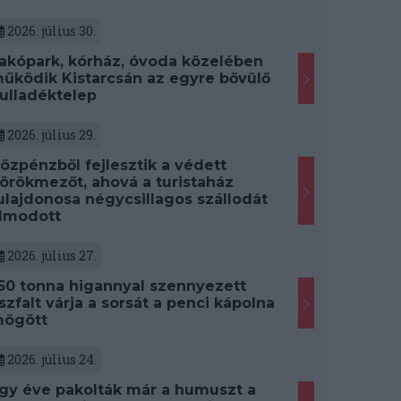
2026. július 30.
akópark, kórház, óvoda közelében
űködik Kistarcsán az egyre bővülő
ulladéktelep
2026. július 29.
özpénzből fejlesztik a védett
örökmezőt, ahová a turistaház
ulajdonosa négycsillagos szállodát
lmodott
2026. július 27.
50 tonna higannyal szennyezett
szfalt várja a sorsát a penci kápolna
ögött
2026. július 24.
gy éve pakolták már a humuszt a