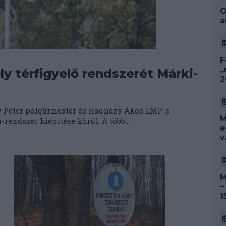
O
a
F
„
 térfigyelő rendszerét Márki-
2
 Péter polgármester és Hadházy Ákos LMP-s
M
endszer kiépítése körül. A több...
e
v
M
–
1