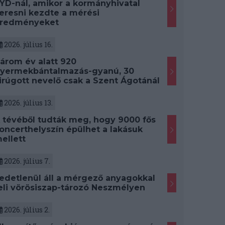
YD-nál, amikor a kormányhivatal
eresni kezdte a mérési
redményeket
2026. július 16.
árom év alatt 920
yermekbántalmazás-gyanú, 30
irúgott nevelő csak a Szent Ágotánál
2026. július 13.
 tévéből tudták meg, hogy 9000 fős
oncerthelyszín épülhet a lakásuk
ellett
2026. július 7.
edetlenül áll a mérgező anyagokkal
eli vörösiszap-tározó Neszmélyen
2026. július 2.