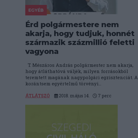
EGYÉB
Érd polgármestere nem
akarja, hogy tudjuk, honnét
származik százmillió feletti
vagyona
T. Mészáros András polgármester nem akarja,
hogy átláthatóvá váljék, milyen forrásokból
teremtett magának nagypolgári egzisztenciát. A
korántsem egyértelmű törvényi...
ÁTLÁTSZÓ
2018. május 14.
7
perc