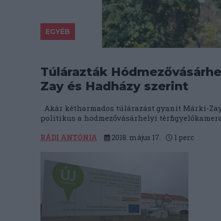
EGYÉB
Túlárazták Hódmezővásárhely
Zay és Hadházy szerint
Akár kétharmados túlárazást gyanít Márki-Zay
politikus a hódmezővásárhelyi térfigyelőkamera-r
RÁDI ANTÓNIA
2018. május 17.
1
perc