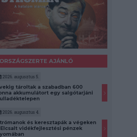
ORSZÁGSZERTE AJÁNLÓ
2026. augusztus 5.
vekig tároltak a szabadban 600
onna akkumulátort egy salgótarjáni
ulladéktelepen
2026. augusztus 4.
trómanok és keresztapák a végeken
 Elcsalt vidékfejlesztési pénzek
yomában