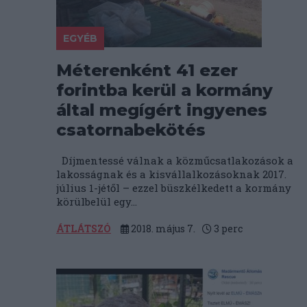
EGYÉB
Méterenként 41 ezer
forintba kerül a kormány
által megígért ingyenes
csatornabekötés
Díjmentessé válnak a közműcsatlakozások a
lakosságnak és a kisvállalkozásoknak 2017.
július 1-jétől – ezzel büszkélkedett a kormány
körülbelül egy...
ÁTLÁTSZÓ
2018. május 7.
3
perc