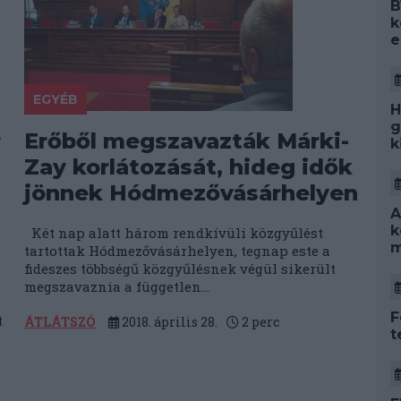
B
k
e
EGYÉB
H
g
r
Erőből megszavazták Márki-
k
Zay korlátozását, hideg idők
jönnek Hódmezővásárhelyen
A
k
Két nap alatt három rendkívüli közgyűlést
m
tartottak Hódmezővásárhelyen, tegnap este a
fideszes többségű közgyűlésnek végül sikerült
megszavaznia a független...
F
t
ÁTLÁTSZÓ
2018. április 28.
2
perc
t