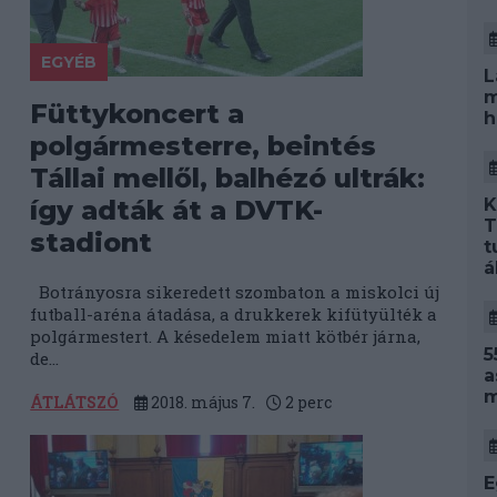
EGYÉB
L
m
Füttykoncert a
h
polgármesterre, beintés
Tállai mellől, balhézó ultrák:
K
így adták át a DVTK-
T
stadiont
t
á
Botrányosra sikeredett szombaton a miskolci új
futball-aréna átadása, a drukkerek kifütyülték a
polgármestert. A késedelem miatt kötbér járna,
5
de...
a
m
ÁTLÁTSZÓ
2018. május 7.
2
perc
E