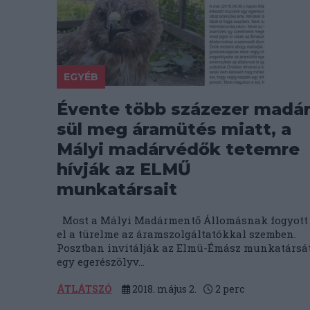
EGYÉB
Évente több százezer madá
sül meg áramütés miatt, a
Mályi madárvédők tetemre
hívják az ELMŰ
munkatársait
Most a Mályi Madármentő Állomásnak fogyott
el a türelme az áramszolgáltatókkal szemben.
Posztban invitálják az Elmü-Émász munkatársá
egy egerészölyv...
ÁTLÁTSZÓ
2018. május 2.
2
perc