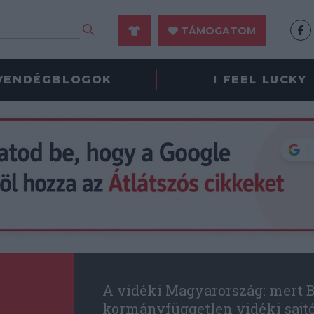
TÁMOGATOM
VENDÉGBLOGOK
I FEEL LUCKY
A vidéki Magyarország: mert B
kormányfüggetlen vidéki sajt