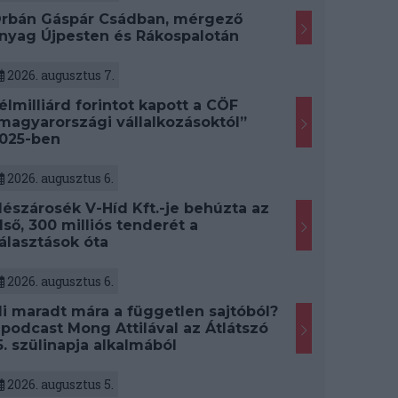
rbán Gáspár Csádban, mérgező
nyag Újpesten és Rákospalotán
2026. augusztus 7.
élmilliárd forintot kapott a CÖF
magyarországi vállalkozásoktól”
025-ben
2026. augusztus 6.
észárosék V-Híd Kft.-je behúzta az
lső, 300 milliós tenderét a
álasztások óta
2026. augusztus 6.
i maradt mára a független sajtóból?
 podcast Mong Attilával az Átlátszó
5. szülinapja alkalmából
2026. augusztus 5.