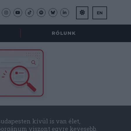
EN
RÓLUNK
udapesten kívül is van élet,
óorgánum viszont egyre kevesebb.