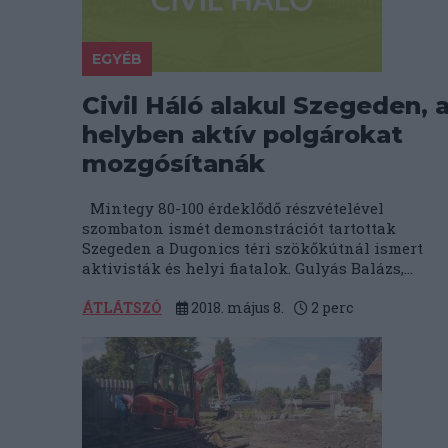
EGYÉB
Civil Háló alakul Szegeden, 
helyben aktív polgárokat
mozgósítanák
Mintegy 80-100 érdeklődő részvételével
szombaton ismét demonstrációt tartottak
Szegeden a Dugonics téri szökőkútnál ismert
aktivisták és helyi fiatalok. Gulyás Balázs,...
ÁTLÁTSZÓ
2018. május 8.
2
perc