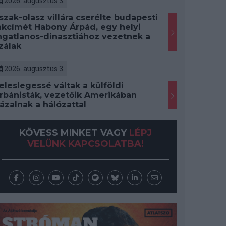
2026. augusztus 3.
szak-olasz villára cserélte budapesti
akcímét Habony Árpád, egy helyi
ngatlanos-dinasztiához vezetnek a
zálak
2026. augusztus 3.
eleslegessé váltak a külföldi
rbánisták, vezetőik Amerikában
ázalnak a hálózattal
KÖVESS MINKET VAGY
LÉPJ
VELÜNK KAPCSOLATBA!