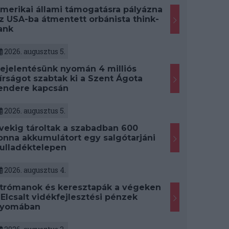
merikai állami támogatásra pályázna
z USA-ba átmentett orbánista think-
ank
2026. augusztus 5.
ejelentésünk nyomán 4 milliós
írságot szabtak ki a Szent Ágota
endere kapcsán
2026. augusztus 5.
vekig tároltak a szabadban 600
onna akkumulátort egy salgótarjáni
ulladéktelepen
2026. augusztus 4.
trómanok és keresztapák a végeken
 Elcsalt vidékfejlesztési pénzek
yomában