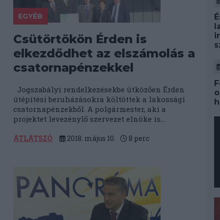
EGYÉB
É
l
i
Csütörtökön Érden is
s
elkezdődhet az elszámolás a
csatornapénzekkel
F
Jogszabályi rendelkezésekbe ütközően Érden
o
útépítési beruházásokra költöttek a lakossági
h
csatornapénzekből. A polgármester, aki a
projektet levezénylő szervezet elnöke is...
ÁTLÁTSZÓ
2018. május 10.
8
perc