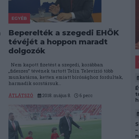
EGYÉB
a
Beperelték a szegedi EHÖK
tévéjét a hoppon maradt
dolgozók
Nem kapott fizetést a szegedi, korábban
„fideszes” tévének tartott Telin Televízió több
munkatársa, ketten emiatt bírósághoz fordultak,
harmadik sorstársuk...
É
t
ÁTLÁTSZÓ
2018. május 8.
6
perc
h
S
–
n