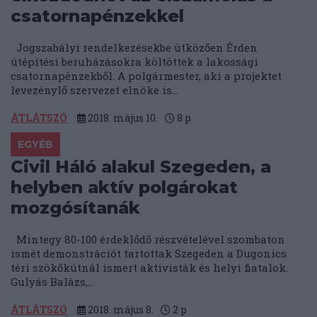
csatornapénzekkel
Jogszabályi rendelkezésekbe ütközően Érden
útépítési beruházásokra költöttek a lakossági
csatornapénzekből. A polgármester, aki a projektet
levezénylő szervezet elnöke is...
ÁTLÁTSZÓ
2018. május 10.
8
p
EGYÉB
Civil Háló alakul Szegeden, a
helyben aktív polgárokat
mozgósítanák
Mintegy 80-100 érdeklődő részvételével szombaton
ismét demonstrációt tartottak Szegeden a Dugonics
téri szökőkútnál ismert aktivisták és helyi fiatalok.
Gulyás Balázs,...
ÁTLÁTSZÓ
2018. május 8.
2
p