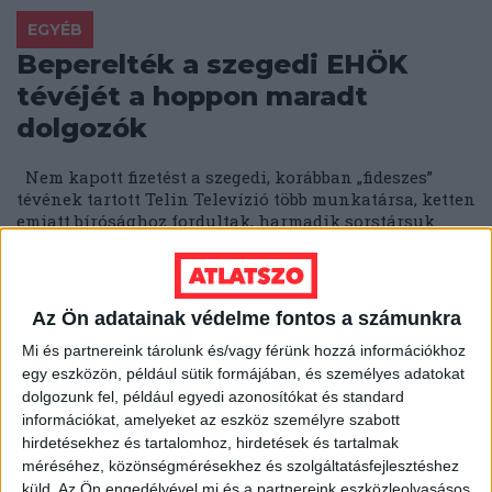
EGYÉB
Beperelték a szegedi EHÖK
tévéjét a hoppon maradt
dolgozók
Nem kapott fizetést a szegedi, korábban „fideszes”
tévének tartott Telin Televízió több munkatársa, ketten
emiatt bírósághoz fordultak, harmadik sorstársuk...
ÁTLÁTSZÓ
2018. május 8.
6
p
EGYÉB
Az Ön adatainak védelme fontos a számunkra
Méterenként 41 ezer forintba
Mi és partnereink tárolunk és/vagy férünk hozzá információkhoz
kerül a kormány által megígért
egy eszközön, például sütik formájában, és személyes adatokat
dolgozunk fel, például egyedi azonosítókat és standard
ingyenes csatornabekötés
információkat, amelyeket az eszköz személyre szabott
hirdetésekhez és tartalomhoz, hirdetések és tartalmak
Díjmentessé válnak a közműcsatlakozások a
méréséhez, közönségmérésekhez és szolgáltatásfejlesztéshez
lakosságnak és a kisvállalkozásoknak 2017. július 1-
küld.
Az Ön engedélyével mi és a partnereink eszközleolvasásos