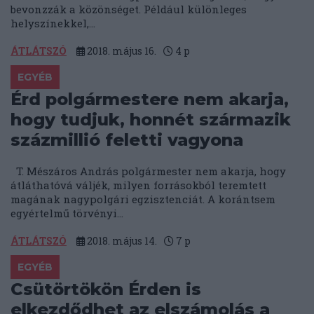
bevonzzák a közönséget. Például különleges
helyszínekkel,...
ÁTLÁTSZÓ
2018. május 16.
4
p
EGYÉB
Érd polgármestere nem akarja,
hogy tudjuk, honnét származik
százmillió feletti vagyona
T. Mészáros András polgármester nem akarja, hogy
átláthatóvá váljék, milyen forrásokból teremtett
magának nagypolgári egzisztenciát. A korántsem
egyértelmű törvényi...
ÁTLÁTSZÓ
2018. május 14.
7
p
EGYÉB
Csütörtökön Érden is
elkezdődhet az elszámolás a