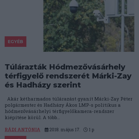
EGYÉB
Túlárazták Hódmezővásárhely
térfigyelő rendszerét Márki-Zay
és Hadházy szerint
Akár kétharmados túlárazást gyanít Márki-Zay Péter
polgármester és Hadházy Ákos LMP-s politikus a
hódmezővásárhelyi térfigyelőkamera-rendszer
kiépítése körül. A több...
RÁDI ANTÓNIA
2018. május 17.
1
p