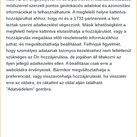
jétől – ezzel büszkélkedett a kormány körülbelül egy...
módszerrel szerzett pontos geolokációs adatokat és azonosítási
információkat is felhasználhatunk. A megfelelő helyre kattintva
ÁTLÁTSZÓ
2018. május 7.
3
p
hozzájárulhat ahhoz, hogy mi és a 1733 partnereink a fent
EGYÉB
leírtak szerint adatkezelést végezzünk. Másik lehetőségként a
megfelelő helyre kattintva elutasíthatja a hozzájárulást, vagy a
Füttykoncert a polgármesterre,
hozzájárulás megadása előtt részletesebb információkhoz
beintés Tállai mellől, balhézó
juthat, és megváltoztathatja beállításait.
Felhívjuk figyelmét,
ultrák: így adták át a DVTK-
hogy személyes adatainak bizonyos kezeléséhez nem feltétlenül
szükséges az Ön hozzájárulása, de jogában áll tiltakozni az
stadiont
ilyen jellegű adatkezelés ellen. A beállításai csak erre a
weboldalra érvényesek. Bármikor megváltoztathatja a
Botrányosra sikeredett szombaton a miskolci új
preferenciáit, vagy visszavonhatja hozzájárulását, ha visszatér
futball-aréna átadása, a drukkerek kifütyülték a
erre az oldalra, és rákattint az oldal alján található
polgármestert. A késedelem miatt kötbér járna, de...
"Adatvédelem" gombra.
ÁTLÁTSZÓ
2018. május 7.
2
p
EGYÉB
Évente több százezer madár sül
meg áramütés miatt, a Mályi