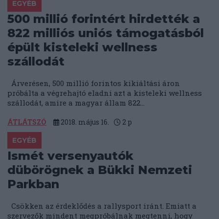
EGYÉB
500 millió forintért hirdették a
822 milliós uniós támogatásból
épült kisteleki wellness
szállodát
Árverésen, 500 millió forintos kikiáltási áron
próbálta a végrehajtó eladni azt a kisteleki wellness
szállodát, amire a magyar állam 822...
ÁTLÁTSZÓ
2018. május 16.
2
p
EGYÉB
Ismét versenyautók
dübörögnek a Bükki Nemzeti
Parkban
Csökken az érdeklődés a rallysport iránt. Emiatt a
szervezők mindent megpróbálnak megtenni, hogy