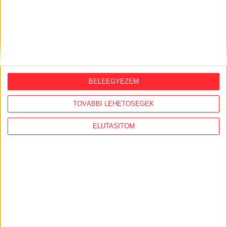
ORSZÁGSZERTE AJÁNLÓ
BELEEGYEZEM
2026. augusztus 5.
Évekig tároltak a szabadban 600 tonna
TOVÁBBI LEHETŐSÉGEK
akkumulátort egy salgótarjáni
hulladéktelepen
ELUTASÍTOM
2026. augusztus 4.
Strómanok és keresztapák a végeken –
Elcsalt vidékfejlesztési pénzek
nyomában
2026. július 30.
Lakópark, kórház, óvoda közelében