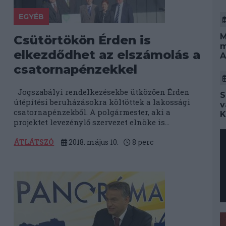
EGYÉB
M
Csütörtökön Érden is
m
elkezdődhet az elszámolás a
A
csatornapénzekkel
Jogszabályi rendelkezésekbe ütközően Érden
S
útépítési beruházásokra költöttek a lakossági
v
csatornapénzekből. A polgármester, aki a
K
projektet levezénylő szervezet elnöke is...
ÁTLÁTSZÓ
2018. május 10.
8
perc