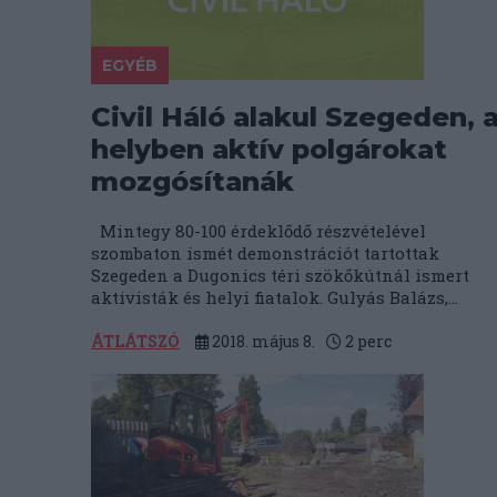
EGYÉB
Civil Háló alakul Szegeden, 
helyben aktív polgárokat
mozgósítanák
Mintegy 80-100 érdeklődő részvételével
szombaton ismét demonstrációt tartottak
Szegeden a Dugonics téri szökőkútnál ismert
aktivisták és helyi fiatalok. Gulyás Balázs,...
ÁTLÁTSZÓ
2018. május 8.
2
perc