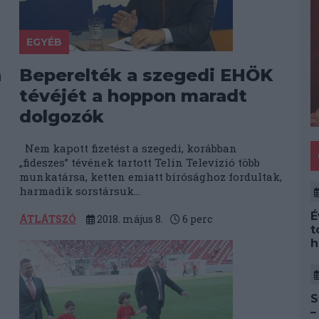
EGYÉB
a
Beperelték a szegedi EHÖK
tévéjét a hoppon maradt
dolgozók
Nem kapott fizetést a szegedi, korábban
„fideszes” tévének tartott Telin Televízió több
munkatársa, ketten emiatt bírósághoz fordultak,
harmadik sorstársuk...
É
ÁTLÁTSZÓ
2018. május 8.
6
perc
t
h
S
–