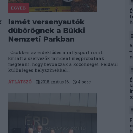
EGYÉB
É
t
k
Ismét versenyautók
h
dübörögnek a Bükki
Nemzeti Parkban
S
–
Csökken az érdeklődés a rallysport iránt.
n
Emiatt a szervezők mindent megpróbálnak
megtenni, hogy bevonzzák a közönséget. Például
különleges helyszínekkel,...
É
ÁTLÁTSZÓ
2018. május 16.
4
perc
l
i
s
F
o
h