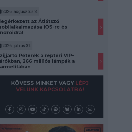
2026. augusztus 3.
egérkezett az Átlátszó
obilalkalmazása iOS-re és
ndroidra!
2026. július 31.
zijjártó Péterék a reptéri VIP-
árókban, 266 milliós lámpák a
armelitában
KÖVESS MINKET VAGY
LÉPJ
VELÜNK KAPCSOLATBA!