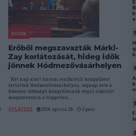
E
B
k
e
EGYÉB
H
r
Erőből megszavazták Márki-
g
k
Zay korlátozását, hideg idők
jönnek Hódmezővásárhelyen
A
Két nap alatt három rendkívüli közgyűlést
k
tartottak Hódmezővásárhelyen, tegnap este a
m
fideszes többségű közgyűlésnek végül sikerült
megszavaznia a független...
t
ÁTLÁTSZÓ
2018. április 28.
2
perc
F
t