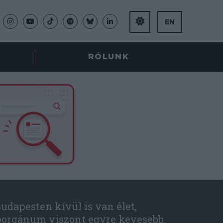
EN
RÓLUNK
udapesten kívül is van élet,
óorgánum viszont egyre kevesebb.