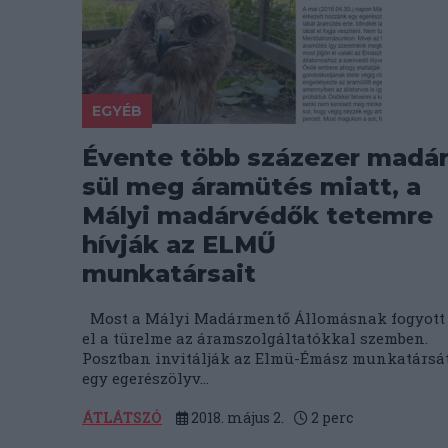
EGYÉB
Évente több százezer madá
sül meg áramütés miatt, a
Mályi madárvédők tetemre
hívják az ELMŰ
munkatársait
Most a Mályi Madármentő Állomásnak fogyott
el a türelme az áramszolgáltatókkal szemben.
Posztban invitálják az Elmü-Émász munkatársá
egy egerészölyv...
ÁTLÁTSZÓ
2018. május 2.
2
perc