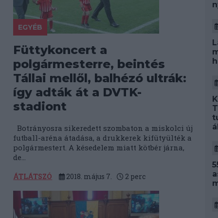
n
EGYÉB
L
Füttykoncert a
m
h
polgármesterre, beintés
Tállai mellől, balhézó ultrák:
így adták át a DVTK-
K
stadiont
T
t
á
Botrányosra sikeredett szombaton a miskolci új
futball-aréna átadása, a drukkerek kifütyülték a
polgármestert. A késedelem miatt kötbér járna,
de...
5
a
ÁTLÁTSZÓ
2018. május 7.
2
perc
m