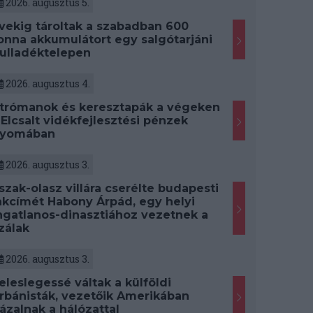
2026. augusztus 5.
vekig tároltak a szabadban 600
onna akkumulátort egy salgótarjáni
ulladéktelepen
2026. augusztus 4.
trómanok és keresztapák a végeken
 Elcsalt vidékfejlesztési pénzek
yomában
2026. augusztus 3.
szak-olasz villára cserélte budapesti
akcímét Habony Árpád, egy helyi
ngatlanos-dinasztiához vezetnek a
zálak
2026. augusztus 3.
eleslegessé váltak a külföldi
rbánisták, vezetőik Amerikában
ázalnak a hálózattal