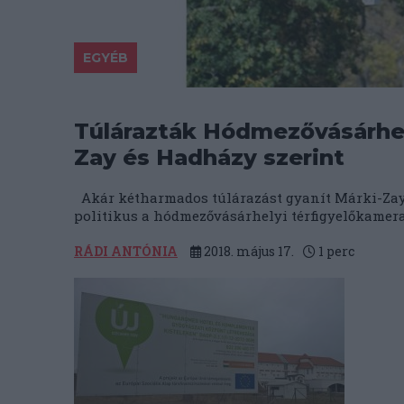
EGYÉB
Túlárazták Hódmezővásárhely
Zay és Hadházy szerint
Akár kétharmados túlárazást gyanít Márki-Zay
politikus a hódmezővásárhelyi térfigyelőkamera-r
RÁDI ANTÓNIA
2018. május 17.
1
perc