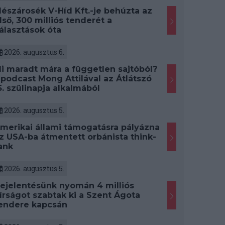
észárosék V-Híd Kft.-je behúzta az
lső, 300 milliós tenderét a
álasztások óta
2026. augusztus 6.
i maradt mára a független sajtóból?
 podcast Mong Attilával az Átlátszó
5. szülinapja alkalmából
2026. augusztus 5.
merikai állami támogatásra pályázna
z USA-ba átmentett orbánista think-
ank
2026. augusztus 5.
ejelentésünk nyomán 4 milliós
írságot szabtak ki a Szent Ágota
endere kapcsán