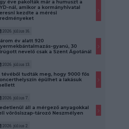
gy éve pakolták már a humuszt a
YD-nál, amikor a kormányhivatal
eresni kezdte a mérési
redményeket
2026. július 16.
árom év alatt 920
yermekbántalmazás-gyanú, 30
irúgott nevelő csak a Szent Ágotánál
2026. július 13.
 tévéből tudták meg, hogy 9000 fős
oncerthelyszín épülhet a lakásuk
ellett
2026. július 7.
edetlenül áll a mérgező anyagokkal
eli vörösiszap-tározó Neszmélyen
2026. július 2.