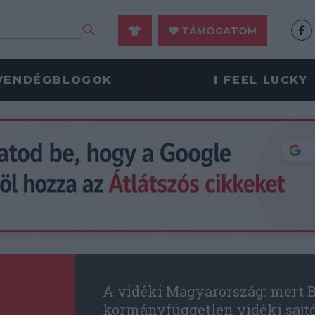
TÁMOGATOM
VENDÉGBLOGOK
I FEEL LUCKY
A vidéki Magyarország: mert B
kormányfüggetlen vidéki sajt