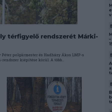
M
e
v
M
 térfigyelő rendszerét Márki-
–
1
 Péter polgármester és Hadházy Ákos LMP-s
endszer kiépítése körül. A több...
A
a
t
B
b
t