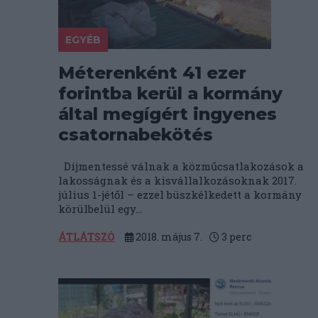
EGYÉB
Méterenként 41 ezer
forintba kerül a kormány
által megígért ingyenes
csatornabekötés
Díjmentessé válnak a közműcsatlakozások a
lakosságnak és a kisvállalkozásoknak 2017.
július 1-jétől – ezzel büszkélkedett a kormány
körülbelül egy...
ÁTLÁTSZÓ
2018. május 7.
3
perc