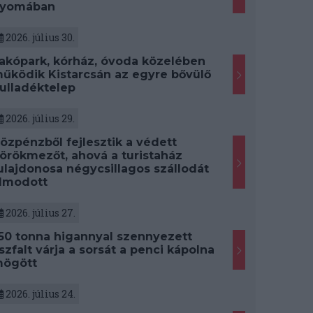
yomában
2026. július 30.
akópark, kórház, óvoda közelében
űködik Kistarcsán az egyre bővülő
ulladéktelep
2026. július 29.
özpénzből fejlesztik a védett
örökmezőt, ahová a turistaház
ulajdonosa négycsillagos szállodát
lmodott
2026. július 27.
50 tonna higannyal szennyezett
szfalt várja a sorsát a penci kápolna
ögött
2026. július 24.