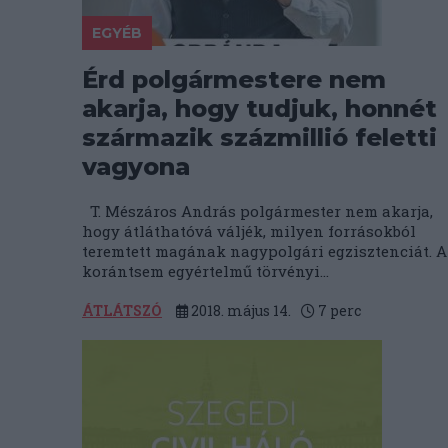
EGYÉB
Érd polgármestere nem
akarja, hogy tudjuk, honnét
származik százmillió feletti
vagyona
T. Mészáros András polgármester nem akarja,
hogy átláthatóvá váljék, milyen forrásokból
teremtett magának nagypolgári egzisztenciát. A
korántsem egyértelmű törvényi...
ÁTLÁTSZÓ
2018. május 14.
7
perc