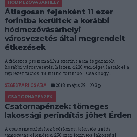
HÓDMEZŐVÁSÁRHELY
Átlagosan fejenként 11 ezer
forintba kerültek a korábbi
hódmezővásárhelyi
városvezetés által megrendelt
étkezések
A fideszes promenad.hu szerint nem is pazarolt
korábbi városvezetés, hiszen 4226 vendéget láttak el a
reprezentációs 48 millió forintból. Csakhogy...
SEGESVÁRI CSABA
2018. május 29.
3
p
CSATORNAPÉNZEK
Csatornapénzek: tömeges
lakossági perindítás jöhet Érden
A csatornaépítéshez beérkezett jelentős uniós
támogatás ellenére a 250 ezer forintos lakossági