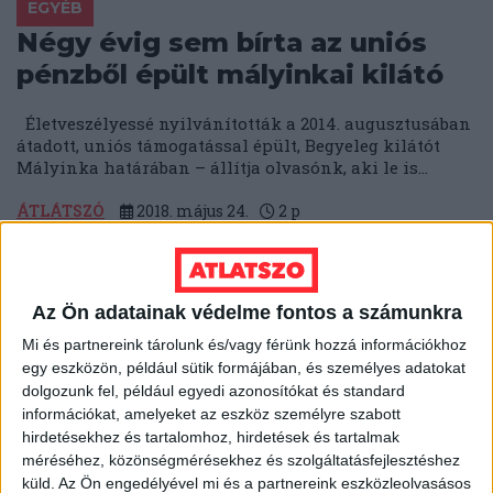
EGYÉB
Négy évig sem bírta az uniós
pénzből épült mályinkai kilátó
Életveszélyessé nyilvánították a 2014. augusztusában
átadott, uniós támogatással épült, Begyeleg kilátót
Mályinka határában – állítja olvasónk, aki le is...
ÁTLÁTSZÓ
2018. május 24.
2
p
EGYÉB
Az érdi jegyző bojkottálná a
Az Ön adatainak védelme fontos a számunkra
Kimittudot – kreatív módszerek
a titkolózásra
Mi és partnereink tárolunk és/vagy férünk hozzá információkhoz
egy eszközön, például sütik formájában, és személyes adatokat
dolgozunk fel, például egyedi azonosítókat és standard
Az érdi jegyző írásban megdorgált egy polgárt, mert az
információkat, amelyeket az eszköz személyre szabott
Átlátszó adatigénylő-alkalmazásával akarta megkapni
hirdetésekhez és tartalomhoz, hirdetések és tartalmak
az érdi alpolgármesterek és képviselők
méréséhez, közönségmérésekhez és szolgáltatásfejlesztéshez
vagyonnyilatkozatait....
küld.
Az Ön engedélyével mi és a partnereink eszközleolvasásos