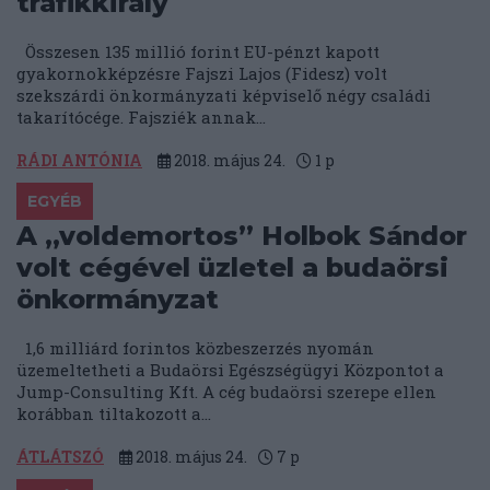
trafikkirály
Összesen 135 millió forint EU-pénzt kapott
gyakornokképzésre Fajszi Lajos (Fidesz) volt
szekszárdi önkormányzati képviselő négy családi
takarítócége. Fajsziék annak...
RÁDI ANTÓNIA
2018. május 24.
1
p
EGYÉB
A „voldemortos” Holbok Sándor
volt cégével üzletel a budaörsi
önkormányzat
1,6 milliárd forintos közbeszerzés nyomán
üzemeltetheti a Budaörsi Egészségügyi Központot a
Jump-Consulting Kft. A cég budaörsi szerepe ellen
korábban tiltakozott a...
ÁTLÁTSZÓ
2018. május 24.
7
p