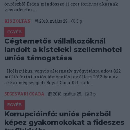
önrészből Érden mindössze 11 ezer forintot akarnak
visszafizetni....
KIS ZOLTÁN
2018. május 29.
5
p
EGYÉB
Cégtemetős vállalkozóknál
landolt a kisteleki szellemhotel
uniós támogatása
Holisztikus, vagyis alternatív gyógyításra adott 822
millió forint uniós támogatást az állam 2012-ben az
akkor még szegedi Royal Casa Kft.-nek....
SEGESVÁRI CSABA
2018. május 25.
3
p
EGYÉB
Korrupcióinfó: uniós pénzből
képez gyakornokokat a fideszes