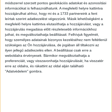
módszerrel szerzett pontos geolokációs adatokat és azonosítási
ÁTLÁTSZÓ
2018. május 24.
3
p
információkat is felhasználhatunk. A megfelelő helyre kattintva
EGYÉB
hozzájárulhat ahhoz, hogy mi és a 1733 partnereink a fent
leírtak szerint adatkezelést végezzünk. Másik lehetőségként a
Elmarasztalták az
megfelelő helyre kattintva elutasíthatja a hozzájárulást, vagy a
önkormányzati újságot -
hozzájárulás megadása előtt részletesebb információkhoz
helyreigazítás helyett
juthat, és megváltoztathatja beállításait.
Felhívjuk figyelmét,
hogy személyes adatainak bizonyos kezeléséhez nem feltétlenül
kommunistázott a főszerkesztő
szükséges az Ön hozzájárulása, de jogában áll tiltakozni az
Baján
ilyen jellegű adatkezelés ellen. A beállításai csak erre a
weboldalra érvényesek. Bármikor megváltoztathatja a
Elfogult az önkormányzati bajai lap, a Bácskai Napló,
preferenciáit, vagy visszavonhatja hozzájárulását, ha visszatér
ezt kifogásolta Hajdú Miklós, a Sikeres Bajáért
erre az oldalra, és rákattint az oldal alján található
Egyesület képviselője. Az MSZP-s...
"Adatvédelem" gombra.
ÁTLÁTSZÓ
2018. május 22.
3
p
EGYÉB
Kósa Lajos amnéziás -
mégiscsak járkált