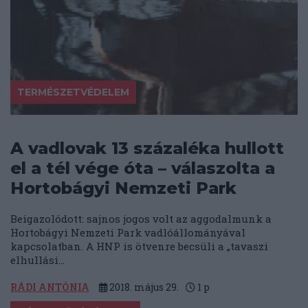
TERMÉSZETVÉDELEM
A vadlovak 13 százaléka hullott
el a tél vége óta – válaszolta a
Hortobágyi Nemzeti Park
Beigazolódott: sajnos jogos volt az aggodalmunk a
Hortobágyi Nemzeti Park vadlóállományával
kapcsolatban. A HNP is ötvenre becsüli a „tavaszi
elhullási...
RÁDI ANTÓNIA
2018. május 29.
1
p