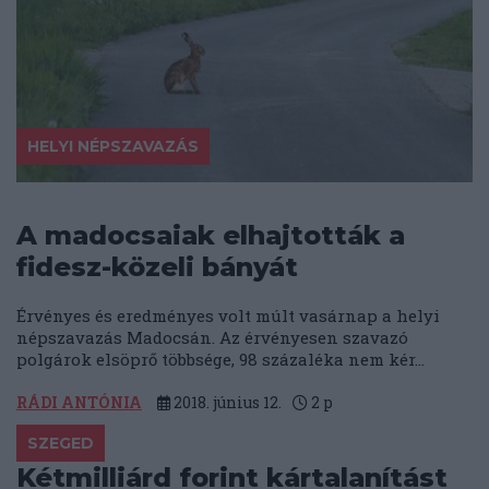
HELYI NÉPSZAVAZÁS
A madocsaiak elhajtották a
fidesz-közeli bányát
Érvényes és eredményes volt múlt vasárnap a helyi
népszavazás Madocsán. Az érvényesen szavazó
polgárok elsöprő többsége, 98 százaléka nem kér...
RÁDI ANTÓNIA
2018. június 12.
2
p
SZEGED
Kétmilliárd forint kártalanítást