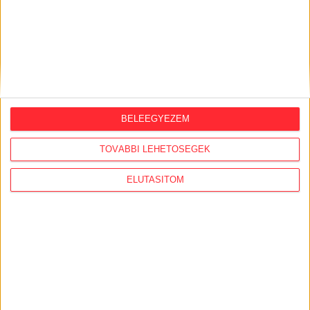
ORSZÁGSZERTE AJÁNLÓ
2026. augusztus 5.
BELEEGYEZEM
Évekig tároltak a szabadban 600 tonna
TOVÁBBI LEHETŐSÉGEK
akkumulátort egy salgótarjáni
hulladéktelepen
ELUTASÍTOM
2026. augusztus 4.
Strómanok és keresztapák a végeken –
Elcsalt vidékfejlesztési pénzek
nyomában
2026. július 30.
Lakópark, kórház, óvoda közelében