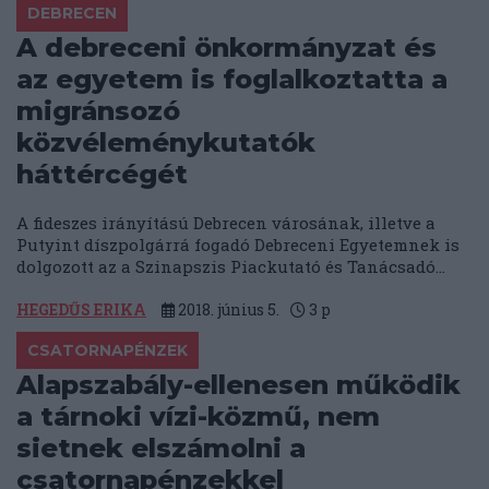
DEBRECEN
A debreceni önkormányzat és
az egyetem is foglalkoztatta a
migránsozó
közvéleménykutatók
háttércégét
A fideszes irányítású Debrecen városának, illetve a
Putyint díszpolgárrá fogadó Debreceni Egyetemnek is
dolgozott az a Szinapszis Piackutató és Tanácsadó...
HEGEDŰS ERIKA
2018. június 5.
3
p
CSATORNAPÉNZEK
Alapszabály-ellenesen működik
a tárnoki vízi-közmű, nem
sietnek elszámolni a
csatornapénzekkel