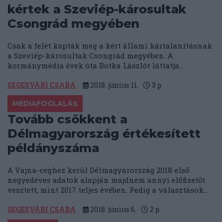
kértek a Szeviép-károsultak
Csongrád megyében
Csak a felét kapták meg a kért állami kártalanításnak
a Szeviép-károsultak Csongrád megyében. A
kormánymédia évek óta Botka Lászlót láttatja...
SEGESVÁRI CSABA
2018. június 11.
3
p
MÉDIAFOGLALÁS
Tovább csökkent a
Délmagyarország értékesített
példányszáma
A Vajna-céghez kerül Délmagyarország 2018 első
negyedéves adatok alapján majdnem annyi előfizetőt
vesztett, mint 2017 teljes évében. Pedig a választások...
SEGESVÁRI CSABA
2018. június 6.
2
p