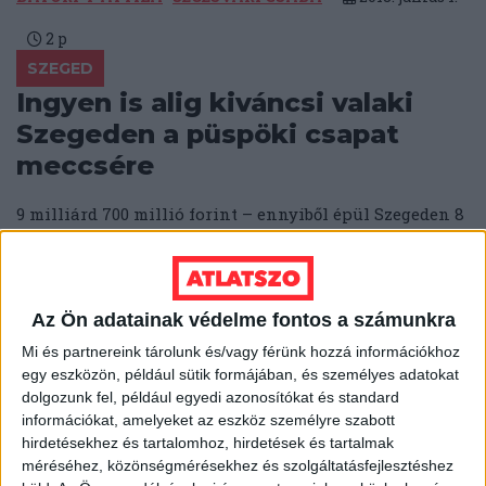
2
p
SZEGED
Ingyen is alig kiváncsi valaki
Szegeden a püspöki csapat
meccsére
9 milliárd 700 millió forint – ennyiből épül Szegeden 8
ezer férőhelyes stadion részben annak a
focicsapatnak, melynek az átlagos...
SEGESVÁRI CSABA
2018. május 31.
2
p
Az Ön adatainak védelme fontos a számunkra
HÓDMEZŐVÁSÁRHELY
Mi és partnereink tárolunk és/vagy férünk hozzá információkhoz
Bebukta a feljelentést Márki-
egy eszközön, például sütik formájában, és személyes adatokat
dolgozunk fel, például egyedi azonosítókat és standard
Zay ellen az őszödi
információkat, amelyeket az eszköz személyre szabott
kamuszivárogtató
hirdetésekhez és tartalomhoz, hirdetések és tartalmak
méréséhez, közönségmérésekhez és szolgáltatásfejlesztéshez