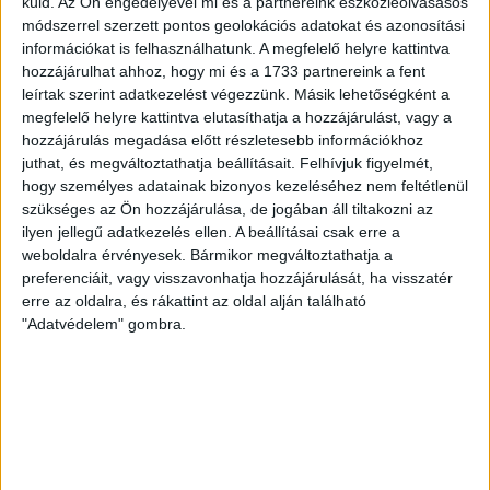
Hiába jelentette fel Hódmezővásárhely független
küld.
Az Ön engedélyével mi és a partnereink eszközleolvasásos
polgármesterét az öszödi szivárogtató Szabó Bálint,
módszerrel szerzett pontos geolokációs adatokat és azonosítási
mindenhonnan lepattant. Szabó az, aki 2014-ben még
információkat is felhasználhatunk. A megfelelő helyre kattintva
Lázár János...
hozzájárulhat ahhoz, hogy mi és a 1733 partnereink a fent
leírtak szerint adatkezelést végezzünk. Másik lehetőségként a
SEGESVÁRI CSABA
2018. május 31.
5
p
megfelelő helyre kattintva elutasíthatja a hozzájárulást, vagy a
hozzájárulás megadása előtt részletesebb információkhoz
KÜLHONI SZAVAZATOK
juthat, és megváltoztathatja beállításait.
Felhívjuk figyelmét,
Kósa Lajos vitte Romániába a
hogy személyes adatainak bizonyos kezeléséhez nem feltétlenül
szükséges az Ön hozzájárulása, de jogában áll tiltakozni az
Fidesz köszönetét - titokban
ilyen jellegű adatkezelés ellen. A beállításai csak erre a
weboldalra érvényesek. Bármikor megváltoztathatja a
A Fidesz kommunikátorai nem tartották fontosnak,
preferenciáit, vagy visszavonhatja hozzájárulását, ha visszatér
hogy beszámoljanak az önkormányzati
erre az oldalra, és rákattint az oldal alján található
kampányfőnökük hálalátogatásáról. Több mint tízezer
"Adatvédelem" gombra.
szavazat érkezett a romániai Bihar...
ÁTLÁTSZÓ
2018. május 30.
1
p
HÓDMEZŐVÁSÁRHELY
Tovább nyírja a Fidesz a Márki-
Zay Pétert, most egy