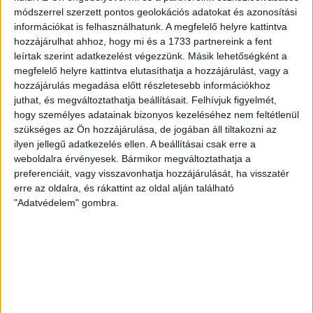
Hiába jelentette fel Hódmezővásárhely független
módszerrel szerzett pontos geolokációs adatokat és azonosítási
polgármesterét az öszödi szivárogtató Szabó Bálint,
információkat is felhasználhatunk. A megfelelő helyre kattintva
mindenhonnan lepattant. Szabó az, aki 2014-ben még
Lázár János...
hozzájárulhat ahhoz, hogy mi és a 1733 partnereink a fent
leírtak szerint adatkezelést végezzünk. Másik lehetőségként a
SEGESVÁRI CSABA
2018. május 31.
5
p
megfelelő helyre kattintva elutasíthatja a hozzájárulást, vagy a
hozzájárulás megadása előtt részletesebb információkhoz
KÜLHONI SZAVAZATOK
juthat, és megváltoztathatja beállításait.
Felhívjuk figyelmét,
Kósa Lajos vitte Romániába a
hogy személyes adatainak bizonyos kezeléséhez nem feltétlenül
szükséges az Ön hozzájárulása, de jogában áll tiltakozni az
Fidesz köszönetét - titokban
ilyen jellegű adatkezelés ellen. A beállításai csak erre a
weboldalra érvényesek. Bármikor megváltoztathatja a
A Fidesz kommunikátorai nem tartották fontosnak,
preferenciáit, vagy visszavonhatja hozzájárulását, ha visszatér
hogy beszámoljanak az önkormányzati
erre az oldalra, és rákattint az oldal alján található
kampányfőnökük hálalátogatásáról. Több mint tízezer
"Adatvédelem" gombra.
szavazat érkezett a romániai Bihar...
ÁTLÁTSZÓ
2018. május 30.
1
p
HÓDMEZŐVÁSÁRHELY
Tovább nyírja a Fidesz a Márki-
Zay Pétert, most egy