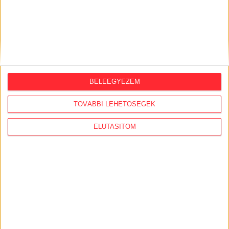
ORSZÁGSZERTE AJÁNLÓ
BELEEGYEZEM
2026. augusztus 5.
Évekig tároltak a szabadban 600 tonna
TOVÁBBI LEHETŐSÉGEK
akkumulátort egy salgótarjáni
hulladéktelepen
ELUTASÍTOM
2026. augusztus 4.
Strómanok és keresztapák a végeken –
Elcsalt vidékfejlesztési pénzek
nyomában
2026. július 30.
Lakópark, kórház, óvoda közelében