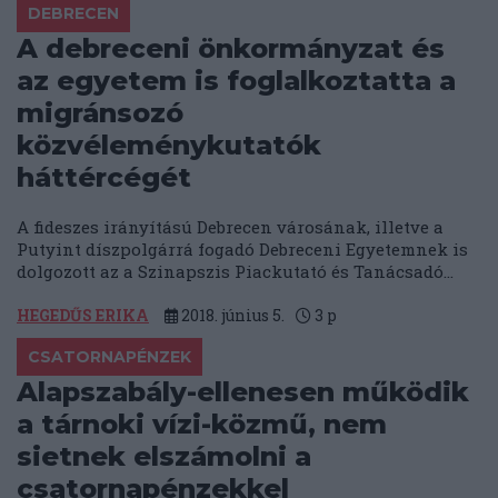
DEBRECEN
A debreceni önkormányzat és
az egyetem is foglalkoztatta a
migránsozó
közvéleménykutatók
háttércégét
A fideszes irányítású Debrecen városának, illetve a
Putyint díszpolgárrá fogadó Debreceni Egyetemnek is
dolgozott az a Szinapszis Piackutató és Tanácsadó...
HEGEDŰS ERIKA
2018. június 5.
3
p
CSATORNAPÉNZEK
Alapszabály-ellenesen működik
a tárnoki vízi-közmű, nem
sietnek elszámolni a
csatornapénzekkel