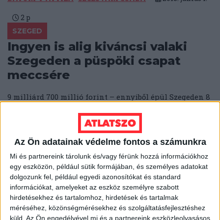
2
p
SZEGED
Ingyen is alig kiváncsi valaki
Szegeden a püspöki csapat
meccsére
9 milliárd 700 millió forint – ennyiből épül Szegeden 8
ezer férőhelyes stadion részben annak a
focicsapatnak, melynek az átlagos...
SEGESVÁRI CSABA
2018. május 31.
2
p
Az Ön adatainak védelme fontos a számunkra
HÓDMEZŐVÁSÁRHELY
Mi és partnereink tárolunk és/vagy férünk hozzá információkhoz
egy eszközön, például sütik formájában, és személyes adatokat
Bebukta a feljelentést Márki-
dolgozunk fel, például egyedi azonosítókat és standard
Zay ellen az őszödi
információkat, amelyeket az eszköz személyre szabott
kamuszivárogtató
hirdetésekhez és tartalomhoz, hirdetések és tartalmak
méréséhez, közönségmérésekhez és szolgáltatásfejlesztéshez
küld.
Az Ön engedélyével mi és a partnereink eszközleolvasásos