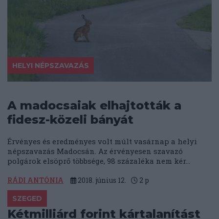
HELYI NÉPSZAVAZÁS
A madocsaiak elhajtották a
fidesz-közeli bányát
Érvényes és eredményes volt múlt vasárnap a helyi
népszavazás Madocsán. Az érvényesen szavazó
polgárok elsöprő többsége, 98 százaléka nem kér...
RÁDI ANTÓNIA
2018. június 12.
2
p
SZEGED
Kétmilliárd forint kártalanítást