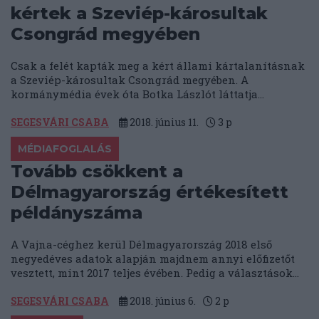
kértek a Szeviép-károsultak
Csongrád megyében
Csak a felét kapták meg a kért állami kártalanításnak
a Szeviép-károsultak Csongrád megyében. A
kormánymédia évek óta Botka Lászlót láttatja...
SEGESVÁRI CSABA
2018. június 11.
3
p
MÉDIAFOGLALÁS
Tovább csökkent a
Délmagyarország értékesített
példányszáma
A Vajna-céghez kerül Délmagyarország 2018 első
negyedéves adatok alapján majdnem annyi előfizetőt
vesztett, mint 2017 teljes évében. Pedig a választások...
SEGESVÁRI CSABA
2018. június 6.
2
p