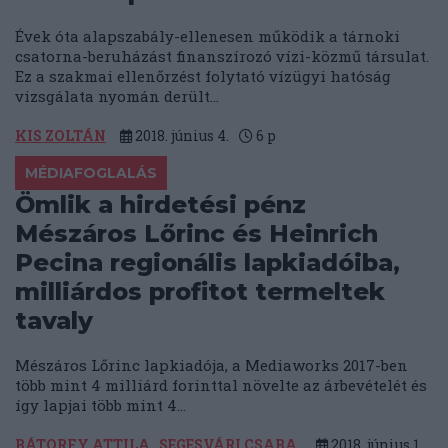
Évek óta alapszabály-ellenesen működik a tárnoki
csatorna-beruházást finanszírozó vízi-közmű társulat.
Ez a szakmai ellenőrzést folytató vízügyi hatóság
vizsgálata nyomán derült...
KIS ZOLTÁN
2018. június 4.
6
p
MÉDIAFOGLALÁS
Ömlik a hirdetési pénz
Mészáros Lőrinc és Heinrich
Pecina regionális lapkiadóiba,
milliárdos profitot termeltek
tavaly
Mészáros Lőrinc lapkiadója, a Mediaworks 2017-ben
több mint 4 milliárd forinttal növelte az árbevételét és
így lapjai több mint 4...
BÁTORFY ATTILA
SEGESVÁRI CSABA
2018. június 1.