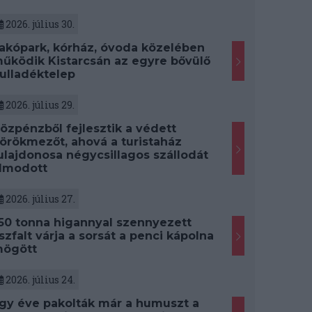
2026. július 30.
akópark, kórház, óvoda közelében
űködik Kistarcsán az egyre bővülő
ulladéktelep
2026. július 29.
özpénzből fejlesztik a védett
örökmezőt, ahová a turistaház
ulajdonosa négycsillagos szállodát
lmodott
2026. július 27.
50 tonna higannyal szennyezett
szfalt várja a sorsát a penci kápolna
ögött
2026. július 24.
gy éve pakolták már a humuszt a