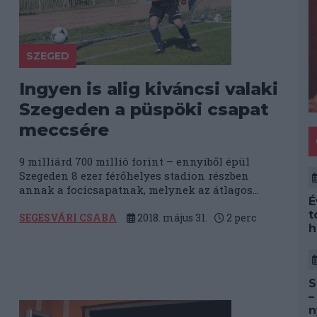
SZEGED
Ingyen is alig kiváncsi valaki
Szegeden a püspöki csapat
meccsére
9 milliárd 700 millió forint – ennyiből épül
Szegeden 8 ezer férőhelyes stadion részben
annak a focicsapatnak, melynek az átlagos...
É
t
SEGESVÁRI CSABA
2018. május 31.
2
perc
h
S
–
n