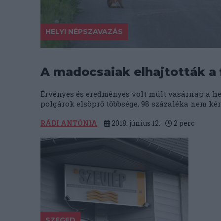
HELYI NÉPSZAVAZÁS
A madocsaiak elhajtották a 
Érvényes és eredményes volt múlt vasárnap a h
polgárok elsöprő többsége, 98 százaléka nem kér.
RÁDI ANTÓNIA
2018. június 12.
2
perc
SZEGED