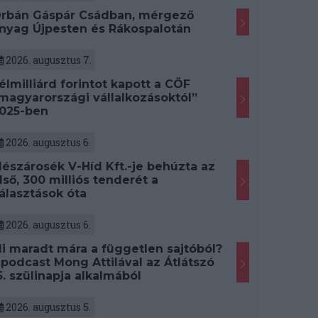
rbán Gáspár Csádban, mérgező
nyag Újpesten és Rákospalotán
2026. augusztus 7.
élmilliárd forintot kapott a CÖF
magyarországi vállalkozásoktól”
025-ben
2026. augusztus 6.
észárosék V-Híd Kft.-je behúzta az
lső, 300 milliós tenderét a
álasztások óta
2026. augusztus 6.
i maradt mára a független sajtóból?
 podcast Mong Attilával az Átlátszó
5. szülinapja alkalmából
2026. augusztus 5.