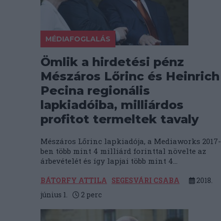
MÉDIAFOGLALÁS
Ömlik a hirdetési pénz
Mészáros Lőrinc és Heinrich
Pecina regionális
lapkiadóiba, milliárdos
profitot termeltek tavaly
Mészáros Lőrinc lapkiadója, a Mediaworks 2017-
ben több mint 4 milliárd forinttal növelte az
árbevételét és így lapjai több mint 4...
BÁTORFY ATTILA
SEGESVÁRI CSABA
2018.
június 1.
2
perc