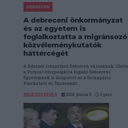
DEBRECEN
A debreceni önkormányzat
és az egyetem is
foglalkoztatta a migránsozó
közvéleménykutatók
háttércégét
A fideszes irányítású Debrecen városának, illetv
a Putyint díszpolgárrá fogadó Debreceni
Egyetemnek is dolgozott az a Szinapszis
Piackutató és Tanácsadó...
HEGEDŰS ERIKA
2018. június 5.
3
perc