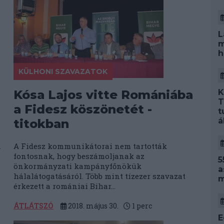
L
m
h
KÜLHONI SZAVAZATOK
K
Kósa Lajos vitte Romániába
T
a Fidesz köszönetét -
t
á
titokban
n
A Fidesz kommunikátorai nem tartották
fontosnak, hogy beszámoljanak az
5
önkormányzati kampányfőnökük
a
hálalátogatásáról. Több mint tízezer szavazat
m
érkezett a romániai Bihar...
ÁTLÁTSZÓ
2018. május 30.
1
perc
E