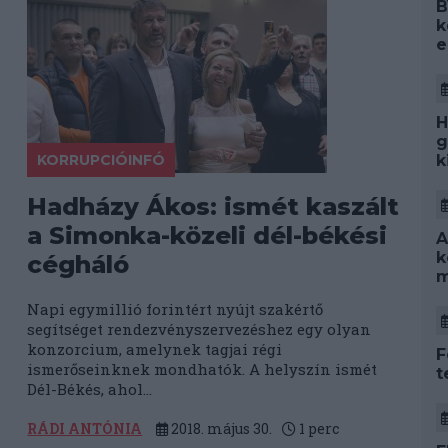
B
k
e
H
g
k
KORRUPCIÓINFÓ
Hadházy Ákos: ismét kaszált
a Simonka-közeli dél-békési
A
k
cégháló
m
Napi egymillió forintért nyújt szakértő
segítséget rendezvényszervezéshez egy olyan
i
konzorcium, amelynek tagjai régi
F
ismerőseinknek mondhatók. A helyszín ismét
t
Dél-Békés, ahol...
RÁDI ANTÓNIA
2018. május 30.
1
perc