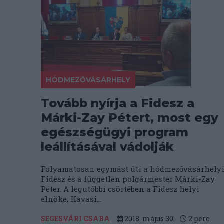
HÓDMEZŐVÁSÁRHELY
Tovább nyírja a Fidesz a
Márki-Zay Pétert, most egy
egészségügyi program
leállításával vádolják
Folyamatosan egymást üti a hódmezővásárhely
Fidesz és a független polgármester Márki-Zay
Péter. A legutóbbi csörtében a Fidesz helyi
elnöke, Havasi...
SEGESVÁRI CSABA
2018. május 30.
2
perc