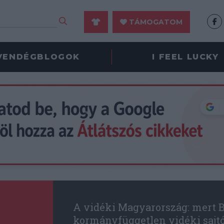
TÁMOGATOM
VENDÉGBLOGOK
I FEEL LUCKY
A vidéki Magyarország: mert B
kormányfüggetlen vidéki sajt