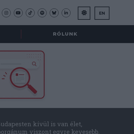
EN
RÓLUNK
udapesten kívül is van élet,
óorgánum viszont egyre kevesebb.