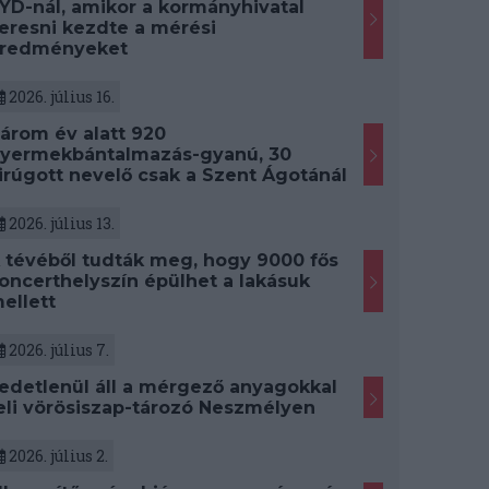
YD-nál, amikor a kormányhivatal
eresni kezdte a mérési
redményeket
2026. július 16.
árom év alatt 920
yermekbántalmazás-gyanú, 30
irúgott nevelő csak a Szent Ágotánál
2026. július 13.
 tévéből tudták meg, hogy 9000 fős
oncerthelyszín épülhet a lakásuk
ellett
2026. július 7.
edetlenül áll a mérgező anyagokkal
eli vörösiszap-tározó Neszmélyen
2026. július 2.