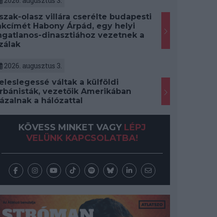
2026. augusztus 3.
szak-olasz villára cserélte budapesti
akcímét Habony Árpád, egy helyi
ngatlanos-dinasztiához vezetnek a
zálak
2026. augusztus 3.
eleslegessé váltak a külföldi
rbánisták, vezetőik Amerikában
ázalnak a hálózattal
KÖVESS MINKET VAGY
LÉPJ
VELÜNK KAPCSOLATBA!