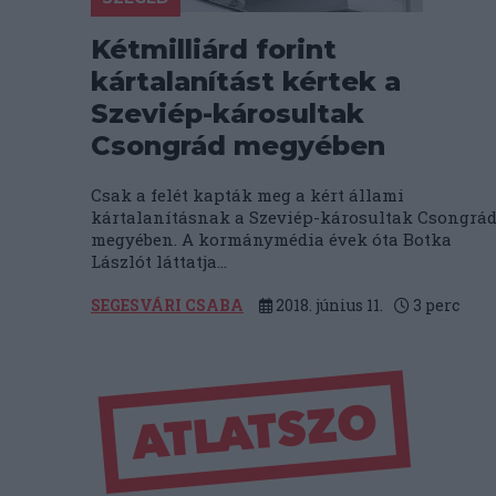
Kétmilliárd forint
kártalanítást kértek a
Szeviép-károsultak
Csongrád megyében
Csak a felét kapták meg a kért állami
kártalanításnak a Szeviép-károsultak Csongrá
megyében. A kormánymédia évek óta Botka
Lászlót láttatja...
SEGESVÁRI CSABA
2018. június 11.
3
perc