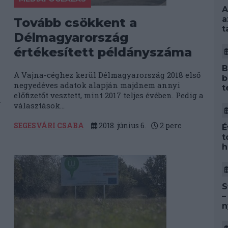
A
a
Tovább csökkent a
t
Délmagyarország
értékesített példányszáma
B
A Vajna-céghez kerül Délmagyarország 2018 első
b
negyedéves adatok alapján majdnem annyi
t
előfizetőt vesztett, mint 2017 teljes évében. Pedig a
d
választások...
SEGESVÁRI CSABA
2018. június 6.
2
perc
É
t
h
S
–
n