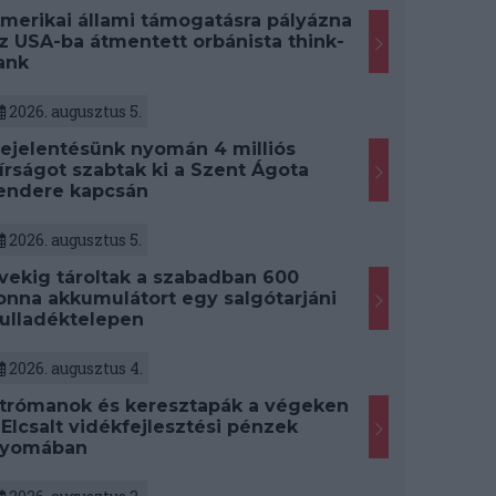
merikai állami támogatásra pályázna
z USA-ba átmentett orbánista think-
ank
2026. augusztus 5.
ejelentésünk nyomán 4 milliós
írságot szabtak ki a Szent Ágota
endere kapcsán
2026. augusztus 5.
vekig tároltak a szabadban 600
onna akkumulátort egy salgótarjáni
ulladéktelepen
2026. augusztus 4.
trómanok és keresztapák a végeken
 Elcsalt vidékfejlesztési pénzek
yomában