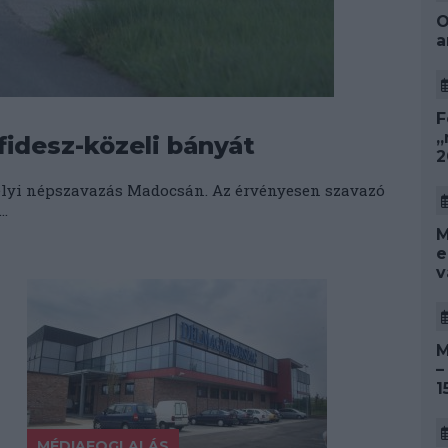
O
a
F
„
fidesz-közeli bányát
2
elyi népszavazás Madocsán. Az érvényesen szavazó
..
M
e
v
M
–
1
MÉDIAFOGLALÁS