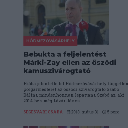
HÓDMEZŐVÁSÁRHELY
Bebukta a feljelentést
Márki-Zay ellen az őszödi
kamuszivárogtató
Hiába jelentette fel Hódmezővásárhely függetle
polgármesterét az öszödi szivárogtató Szabó
Bálint, mindenhonnan lepattant. Szabó az, aki
2014-ben még Lázár János...
SEGESVÁRI CSABA
2018. május 31.
5
perc