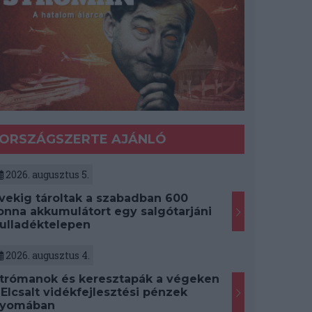
ORSZÁGSZERTE AJÁNLÓ
2026. augusztus 5.
vekig tároltak a szabadban 600
onna akkumulátort egy salgótarjáni
ulladéktelepen
2026. augusztus 4.
trómanok és keresztapák a végeken
 Elcsalt vidékfejlesztési pénzek
yomában