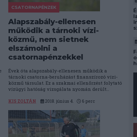
CSATORNAPÉNZEK
É
l
Alapszabály-ellenesen
i
s
működik a tárnoki vízi-
közmű, nem sietnek
elszámolni a
F
csatornapénzekkel
o
h
e
Évek óta alapszabály-ellenesen működik a
tárnoki csatorna-beruházást finanszírozó vízi-
közmű társulat. Ez a szakmai ellenőrzést folytató
vízügyi hatóság vizsgálata nyomán derült...
KIS ZOLTÁN
2018. június 4.
6
perc