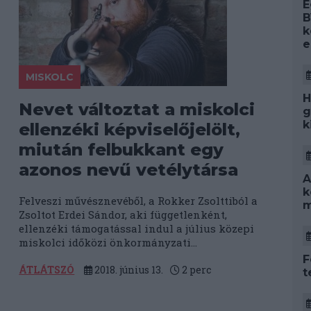
E
B
k
e
MISKOLC
H
Nevet változtat a miskolci
g
k
i
ellenzéki képviselőjelölt,
miután felbukkant egy
azonos nevű vetélytársa
A
k
Felveszi művésznevéből, a Rokker Zsolttiból a
m
Zsoltot Erdei Sándor, aki függetlenként,
ellenzéki támogatással indul a július közepi
miskolci időközi önkormányzati...
F
ÁTLÁTSZÓ
2018. június 13.
2
perc
t