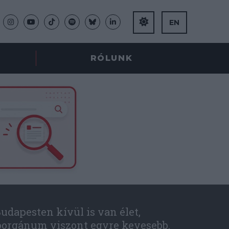
EN
RÓLUNK
udapesten kívül is van élet,
óorgánum viszont egyre kevesebb.