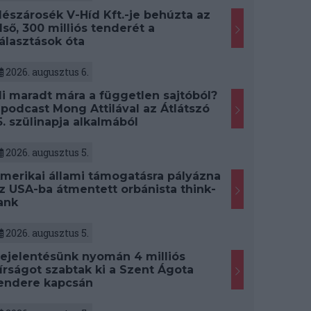
észárosék V-Híd Kft.-je behúzta az
lső, 300 milliós tenderét a
álasztások óta
2026. augusztus 6.
i maradt mára a független sajtóból?
 podcast Mong Attilával az Átlátszó
5. szülinapja alkalmából
2026. augusztus 5.
merikai állami támogatásra pályázna
z USA-ba átmentett orbánista think-
ank
2026. augusztus 5.
ejelentésünk nyomán 4 milliós
írságot szabtak ki a Szent Ágota
endere kapcsán