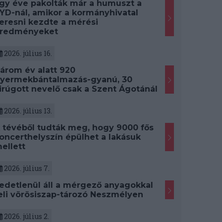
gy éve pakolták már a humuszt a
YD-nál, amikor a kormányhivatal
eresni kezdte a mérési
redményeket
2026. július 16.
árom év alatt 920
yermekbántalmazás-gyanú, 30
irúgott nevelő csak a Szent Ágotánál
2026. július 13.
 tévéből tudták meg, hogy 9000 fős
oncerthelyszín épülhet a lakásuk
ellett
2026. július 7.
edetlenül áll a mérgező anyagokkal
eli vörösiszap-tározó Neszmélyen
2026. július 2.