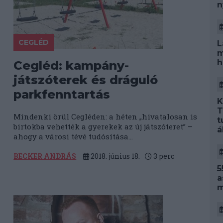
n
CEGLÉD
L
m
h
Cegléd: kampány-
játszóterek és dráguló
parkfenntartás
K
T
Mindenki örül Cegléden: a héten „hivatalosan is
t
birtokba vehették a gyerekek az új játszóteret” –
á
ahogy a városi tévé tudósítása...
BECKER ANDRÁS
2018. június 18.
3
perc
5
a
m