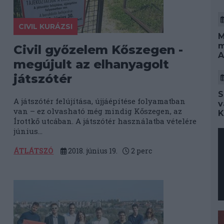
CIVIL KURÁZSI
M
m
Civil győzelem Kőszegen -
A
megújult az elhanyagolt
játszótér
S
A játszótér felújítása, újjáépítése folyamatban
v
van – ez olvasható még mindig Kőszegen, az
K
Írottkő utcában. A játszótér használatba vételére
június...
ÁTLÁTSZÓ
2018. június 19.
2
perc