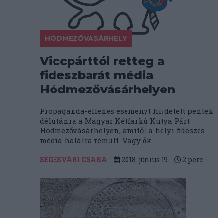
HÓDMEZŐVÁSÁRHELY
Viccpárttól retteg a
fideszbarát média
Hódmezővásárhelyen
Propaganda-ellenes eseményt hirdetett péntek
délutánra a Magyar Kétfarkú Kutya Párt
Hódmezővásárhelyen, amitől a helyi fideszes
média halálra rémült. Vagy ők...
SEGESVÁRI CSABA
2018. június 19.
2
perc