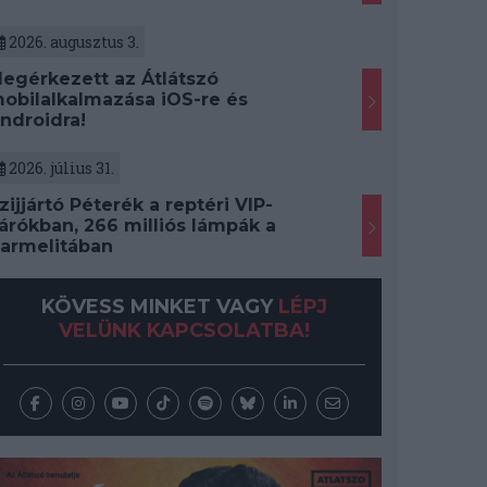
2026. augusztus 3.
egérkezett az Átlátszó
obilalkalmazása iOS-re és
ndroidra!
2026. július 31.
zijjártó Péterék a reptéri VIP-
árókban, 266 milliós lámpák a
armelitában
KÖVESS MINKET VAGY
LÉPJ
VELÜNK KAPCSOLATBA!