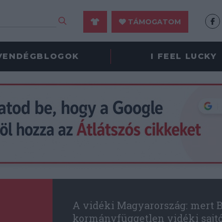
TÁMOGATOM
VENDÉGBLOGOK
I FEEL LUCKY
A vidéki Magyarország: mert B
kormányfüggetlen vidéki sajt