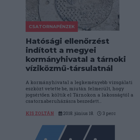
CSATORNAPÉNZEK
Hatósági ellenőrzést
indított a megyei
kormányhivatal a tárnoki
víziközmű-társulatnál
A kormányhivatal a legkeményebb vizsgálati
eszközt vetette be, miután felmerült, hogy
jogsértően költik el Tárnokon a lakosságtól a
csatornaberuházásra beszedett...
KIS ZOLTÁN
2018. június 18.
3
perc