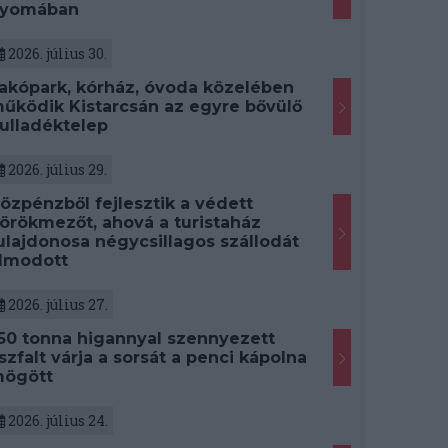
yomában
2026. július 30.
akópark, kórház, óvoda közelében
űködik Kistarcsán az egyre bővülő
ulladéktelep
2026. július 29.
özpénzből fejlesztik a védett
örökmezőt, ahová a turistaház
ulajdonosa négycsillagos szállodát
lmodott
2026. július 27.
50 tonna higannyal szennyezett
szfalt várja a sorsát a penci kápolna
ögött
2026. július 24.