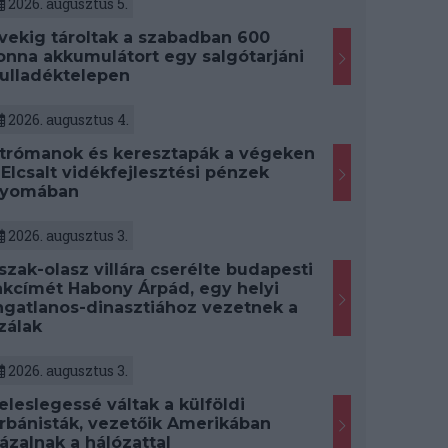
2026. augusztus 5.
vekig tároltak a szabadban 600
onna akkumulátort egy salgótarjáni
ulladéktelepen
2026. augusztus 4.
trómanok és keresztapák a végeken
 Elcsalt vidékfejlesztési pénzek
yomában
2026. augusztus 3.
szak-olasz villára cserélte budapesti
akcímét Habony Árpád, egy helyi
ngatlanos-dinasztiához vezetnek a
zálak
2026. augusztus 3.
eleslegessé váltak a külföldi
rbánisták, vezetőik Amerikában
ázalnak a hálózattal