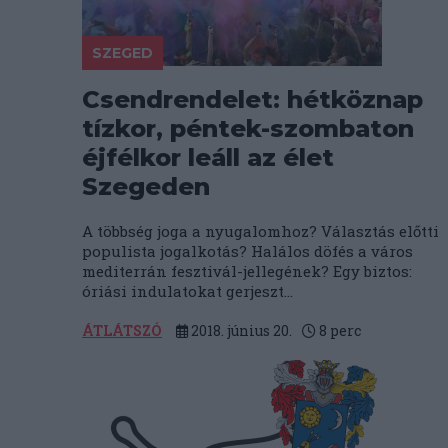
SZEGED
Csendrendelet: hétköznap
tízkor, péntek-szombaton
éjfélkor leáll az élet
Szegeden
A többség joga a nyugalomhoz? Választás előtti
populista jogalkotás? Halálos döfés a város
mediterrán fesztivál-jellegének? Egy biztos:
óriási indulatokat gerjeszt...
ÁTLÁTSZÓ
2018. június 20.
8
perc