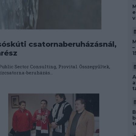
M
e
v
M
sóskúti csatornaberuházásnál,
–
nrész
1
Public Sector Consulting, Provital. Összegyűltek,
zcsatorna-beruházás...
A
a
t
B
b
t