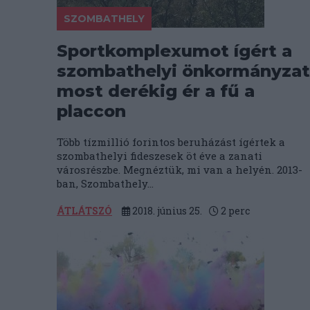
SZOMBATHELY
Sportkomplexumot ígért a
szombathelyi önkormányzat
most derékig ér a fű a
placcon
Több tízmillió forintos beruházást ígértek a
szombathelyi fideszesek öt éve a zanati
városrészbe. Megnéztük, mi van a helyén. 2013-
ban, Szombathely...
ÁTLÁTSZÓ
2018. június 25.
2
perc