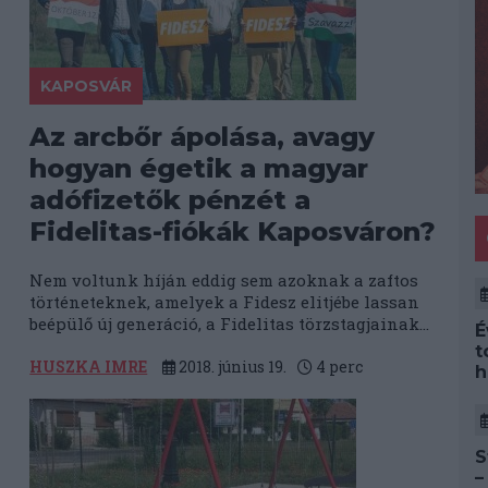
KAPOSVÁR
Az arcbőr ápolása, avagy
hogyan égetik a magyar
adófizetők pénzét a
Fidelitas-fiókák Kaposváron?
Nem voltunk híján eddig sem azoknak a zaftos
történeteknek, amelyek a Fidesz elitjébe lassan
beépülő új generáció, a Fidelitas törzstagjainak...
É
t
HUSZKA IMRE
2018. június 19.
4
perc
h
S
–