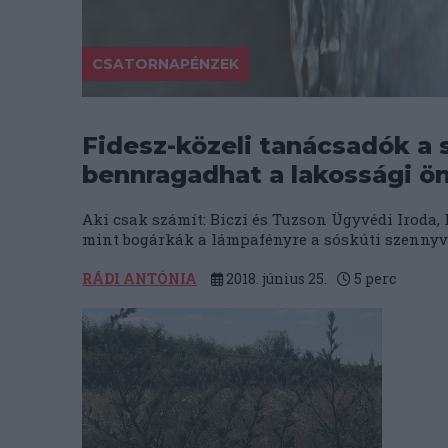
CSATORNAPÉNZEK
Fidesz-közeli tanácsadók a 
bennragadhat a lakossági ö
Aki csak számít: Biczi és Tuzson Ügyvédi Iroda, 
mint bogárkák a lámpafényre a sóskúti szennyví
RÁDI ANTÓNIA
2018. június 25.
5
perc