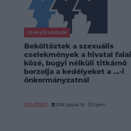
OLVASÓI LEVELEK
Beköltöztek a szexuális
cselekmények a hivatal fala
közé, bugyi nélküli titkárnő
borzolja a kedélyeket a ...-i
önkormányzatnál
ÁTLÁTSZÓ
2018. június 14.
0
perc