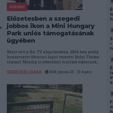
SZEGED
É
t
Előzetesben a szegedi
h
,
jobbos ikon a Mini Hungary
Park uniós támogatásának
S
ügyében
–
n
Részt vett a Hír TV alapításában, 2004-ben pedig
konzervatív fővárosi lapot vezetett Helyi Théma
címmel. Mindig is jobboldali érzelmű embernek...
É
SEGESVÁRI CSABA
2018. június 23.
4
perc
l
i
s
F
o
h