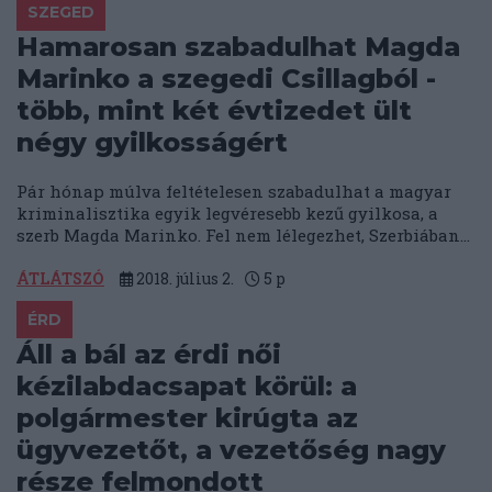
SZEGED
Hamarosan szabadulhat Magda
Marinko a szegedi Csillagból -
több, mint két évtizedet ült
négy gyilkosságért
Pár hónap múlva feltételesen szabadulhat a magyar
kriminalisztika egyik legvéresebb kezű gyilkosa, a
szerb Magda Marinko. Fel nem lélegezhet, Szerbiában...
ÁTLÁTSZÓ
2018. július 2.
5
p
ÉRD
Áll a bál az érdi női
kézilabdacsapat körül: a
polgármester kirúgta az
ügyvezetőt, a vezetőség nagy
része felmondott