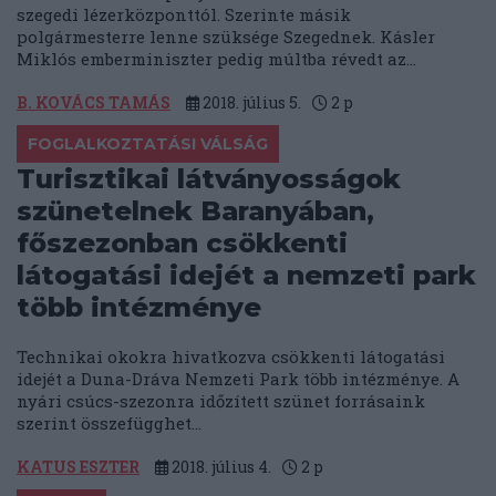
szegedi lézerközponttól. Szerinte másik
polgármesterre lenne szüksége Szegednek. Kásler
Miklós emberminiszter pedig múltba révedt az...
B. KOVÁCS TAMÁS
2018. július 5.
2
p
FOGLALKOZTATÁSI VÁLSÁG
Turisztikai látványosságok
szünetelnek Baranyában,
főszezonban csökkenti
látogatási idejét a nemzeti park
több intézménye
Technikai okokra hivatkozva csökkenti látogatási
idejét a Duna-Dráva Nemzeti Park több intézménye. A
nyári csúcs-szezonra időzített szünet forrásaink
szerint összefügghet...
KATUS ESZTER
2018. július 4.
2
p