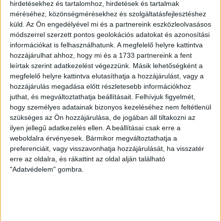
Olcsó benzin után itt a filléres
hirdetésekhez és tartalomhoz, hirdetések és tartalmak
méréséhez, közönségmérésekhez és szolgáltatásfejlesztéshez
Nazareth? Rocklegendák
küld.
Az Ön engedélyével mi és a partnereink eszközleolvasásos
Matyóföldön
módszerrel szerzett pontos geolokációs adatokat és azonosítási
információkat is felhasználhatunk. A megfelelő helyre kattintva
Üzleti titok, hogy mennyiért lép fel a heavy metal
hozzájárulhat ahhoz, hogy mi és a 1733 partnereink a fent
legenda Nazareth Mezőkövesden. A koncert a
leírtak szerint adatkezelést végezzünk. Másik lehetőségként a
nézőknek ingyenes, a volt NAV-elnök...
megfelelő helyre kattintva elutasíthatja a hozzájárulást, vagy a
hozzájárulás megadása előtt részletesebb információkhoz
PUSZTAI LÁSZLÓ
2018. június 27.
1
p
juthat, és megváltoztathatja beállításait.
Felhívjuk figyelmét,
hogy személyes adatainak bizonyos kezeléséhez nem feltétlenül
SZOMBATHELY
szükséges az Ön hozzájárulása, de jogában áll tiltakozni az
Szombathely víz alá nyomja a
ilyen jellegű adatkezelés ellen. A beállításai csak erre a
weboldalra érvényesek. Bármikor megváltoztathatja a
helyi úszókat, a vízilabdásokat
preferenciáit, vagy visszavonhatja hozzájárulását, ha visszatér
kényeztetik
erre az oldalra, és rákattint az oldal alján található
"Adatvédelem" gombra.
TAO pénzből bővítették a szombathelyi uszodát tavaly
decemberben. A közös működési költséghez,
megítélésük szerint aránytalanul kell perkálniuk az
úszóknak. Holott...