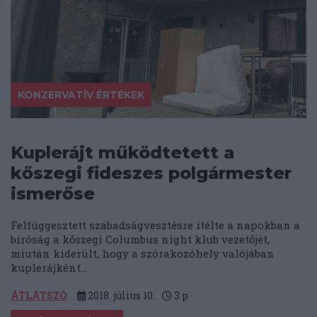
KONZERVATÍV ÉRTÉKEK
Kuplerájt működtetett a
kőszegi fideszes polgármester
ismerőse
Felfüggesztett szabadságvesztésre ítélte a napokban a
bíróság a kőszegi Columbus night klub vezetőjét,
miután kiderült, hogy a szórakozóhely valójában
kuplerájként...
ÁTLÁTSZÓ
2018. július 10.
3
p