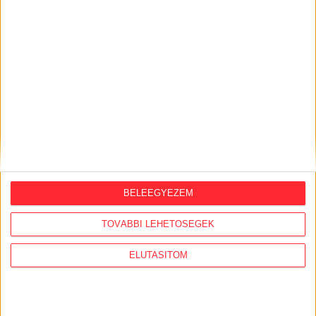
BELEEGYEZEM
ORSZÁGSZERTE AJÁNLÓ
TOVÁBBI LEHETŐSÉGEK
2026. augusztus 5.
ELUTASÍTOM
Évekig tároltak a szabadban 600 tonna
akkumulátort egy salgótarjáni
hulladéktelepen