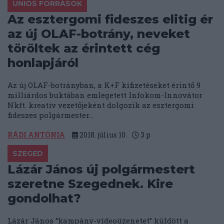
UNIÓS FORRÁSOK
Az esztergomi fideszes elitig ér
az új OLAF-botrány, neveket
töröltek az érintett cég
honlapjáról
Az új OLAF-botrányban, a K+F kifizetéseket érintő 9
milliárdos buktában emlegetett Infokom-Innovátor
Nkft. kreatív vezetőjeként dolgozik az esztergomi
fideszes polgármester...
RÁDI ANTÓNIA
2018. július 10.
3
p
SZEGED
Lázár János új polgármestert
szeretne Szegednek. Kire
gondolhat?
Lázár János “kampány-videoüzenetet” küldött a