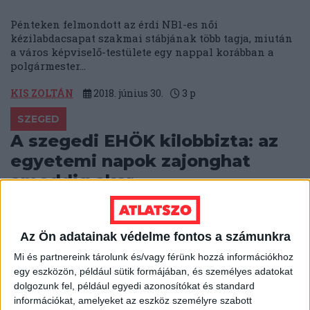
Pénteken felmondott az érdi NB1-es női
kézilabdacsapat szakmai stábjának több tagja, miután
a város képviselő-testülete egy nappal korábban a
polgármester...
KIS ZOLTÁN
2018. június 30.
3
p
SZEGED
A szegedi EHÖK kilobbizta: az
egyetemi napok zajonghat
ameddig akar
A Szegedi Egyetemi Napok (SZEN) is hangosíthat akár
éjfél után is – ennyit “lazult” Szeged sokat vitatott
Az Ön adatainak védelme fontos a számunkra
zajrendelete. Olvasóink egyébként...
Mi és partnereink tárolunk és/vagy férünk hozzá információkhoz
B. KOVÁCS TAMÁS
2018. június 28.
2
p
egy eszközön, például sütik formájában, és személyes adatokat
dolgozunk fel, például egyedi azonosítókat és standard
HANGULATJAVÍTÓ INTÉZKEDÉSEK
információkat, amelyeket az eszköz személyre szabott