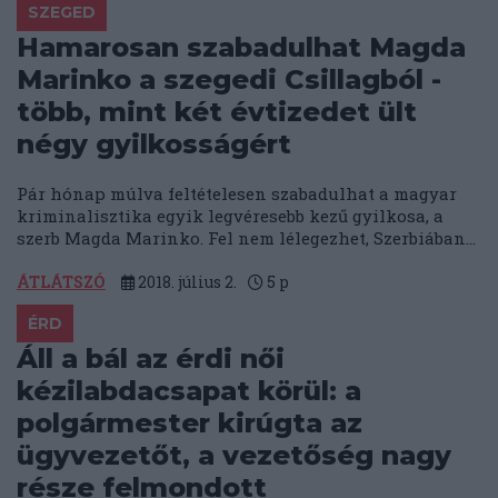
SZEGED
Hamarosan szabadulhat Magda
Marinko a szegedi Csillagból -
több, mint két évtizedet ült
négy gyilkosságért
Pár hónap múlva feltételesen szabadulhat a magyar
kriminalisztika egyik legvéresebb kezű gyilkosa, a
szerb Magda Marinko. Fel nem lélegezhet, Szerbiában...
ÁTLÁTSZÓ
2018. július 2.
5
p
ÉRD
Áll a bál az érdi női
kézilabdacsapat körül: a
polgármester kirúgta az
ügyvezetőt, a vezetőség nagy
része felmondott