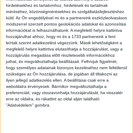
Olcsó benzin után itt a filléres
hirdetésekhez és tartalomhoz, hirdetések és tartalmak
Nazareth? Rocklegendák
méréséhez, közönségmérésekhez és szolgáltatásfejlesztéshez
Matyóföldön
küld.
Az Ön engedélyével mi és a partnereink eszközleolvasásos
módszerrel szerzett pontos geolokációs adatokat és azonosítási
információkat is felhasználhatunk. A megfelelő helyre kattintva
Üzleti titok, hogy mennyiért lép fel a heavy metal
hozzájárulhat ahhoz, hogy mi és a 1733 partnereink a fent
legenda Nazareth Mezőkövesden. A koncert a
leírtak szerint adatkezelést végezzünk. Másik lehetőségként a
nézőknek ingyenes, a volt NAV-elnök...
megfelelő helyre kattintva elutasíthatja a hozzájárulást, vagy a
hozzájárulás megadása előtt részletesebb információkhoz
PUSZTAI LÁSZLÓ
2018. június 27.
1
p
juthat, és megváltoztathatja beállításait.
Felhívjuk figyelmét,
SZOMBATHELY
hogy személyes adatainak bizonyos kezeléséhez nem feltétlenül
szükséges az Ön hozzájárulása, de jogában áll tiltakozni az
Szombathely víz alá nyomja a
ilyen jellegű adatkezelés ellen. A beállításai csak erre a
helyi úszókat, a vízilabdásokat
weboldalra érvényesek. Bármikor megváltoztathatja a
kényeztetik
preferenciáit, vagy visszavonhatja hozzájárulását, ha visszatér
erre az oldalra, és rákattint az oldal alján található
"Adatvédelem" gombra.
TAO pénzből bővítették a szombathelyi uszodát tavaly
decemberben. A közös működési költséghez,
megítélésük szerint aránytalanul kell perkálniuk az
úszóknak. Holott...