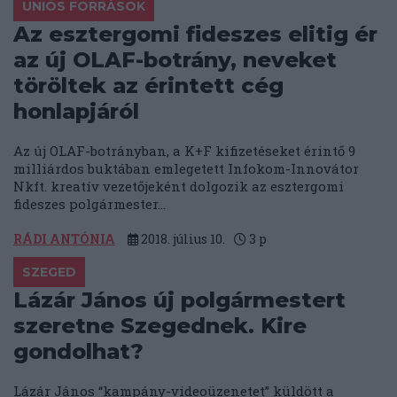
UNIÓS FORRÁSOK
Az esztergomi fideszes elitig ér
az új OLAF-botrány, neveket
töröltek az érintett cég
honlapjáról
Az új OLAF-botrányban, a K+F kifizetéseket érintő 9
milliárdos buktában emlegetett Infokom-Innovátor
Nkft. kreatív vezetőjeként dolgozik az esztergomi
fideszes polgármester...
RÁDI ANTÓNIA
2018. július 10.
3
p
SZEGED
Lázár János új polgármestert
szeretne Szegednek. Kire
gondolhat?
Lázár János “kampány-videoüzenetet” küldött a