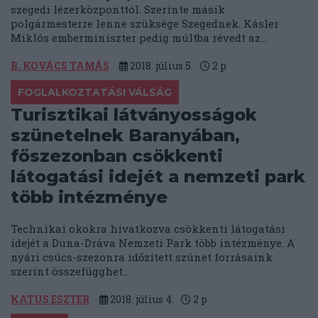
szegedi lézerközponttól. Szerinte másik
polgármesterre lenne szüksége Szegednek. Kásler
Miklós emberminiszter pedig múltba révedt az...
B. KOVÁCS TAMÁS
2018. július 5.
2
p
FOGLALKOZTATÁSI VÁLSÁG
Turisztikai látványosságok
szünetelnek Baranyában,
főszezonban csökkenti
látogatási idejét a nemzeti park
több intézménye
Technikai okokra hivatkozva csökkenti látogatási
idejét a Duna-Dráva Nemzeti Park több intézménye. A
nyári csúcs-szezonra időzített szünet forrásaink
szerint összefügghet...
KATUS ESZTER
2018. július 4.
2
p