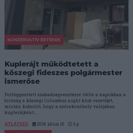
KONZERVATÍV ÉRTÉKEK
Kuplerájt működtetett a
kőszegi fideszes polgármester
ismerőse
Felfüggesztett szabadságvesztésre ítélte a napokban a
bíróság a kőszegi Columbus night klub vezetőjét,
miután kiderült, hogy a szórakozóhely valójában
kuplerájként...
ÁTLÁTSZÓ
2018. július 10.
3
p